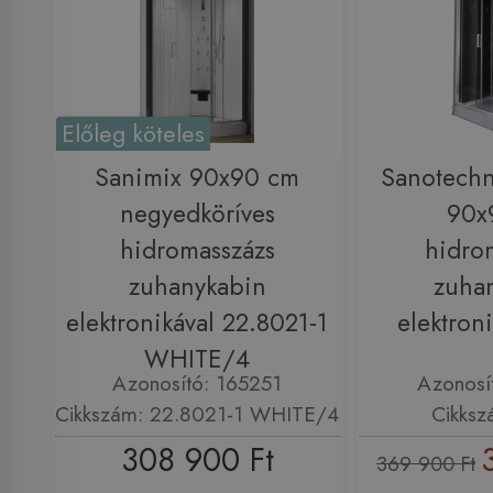
Előleg köteles
Sanimix 90x90 cm
Sanotech
negyedköríves
90x
hidromasszázs
hidro
zuhanykabin
zuha
elektronikával 22.8021-1
elektron
WHITE/4
Azonosító: 165251
Azonosí
Cikkszám: 22.8021-1 WHITE/4
Cikksz
308 900 Ft
369 900 Ft