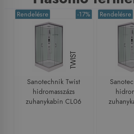
Rendelésre
-17%
Rendelésre
Sanotechnik Twist
Sanotec
hidromasszázs
hidro
zuhanykabin CL06
zuhanyk