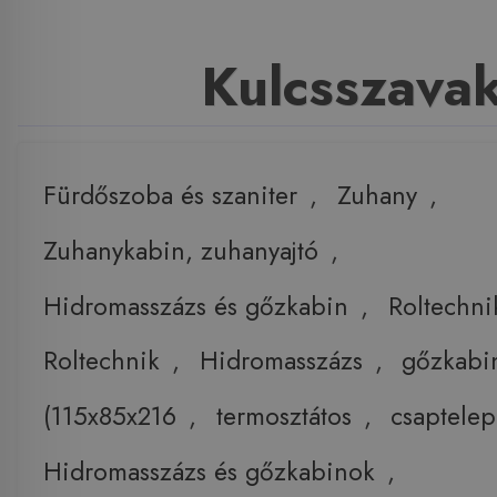
Kulcsszava
Fürdőszoba és szaniter
,
Zuhany
,
Zuhanykabin, zuhanyajtó
,
Hidromasszázs és gőzkabin
,
Roltechni
Roltechnik
,
Hidromasszázs
,
gőzkabi
(115x85x216
,
termosztátos
,
csaptelep
Hidromasszázs és gőzkabinok
,