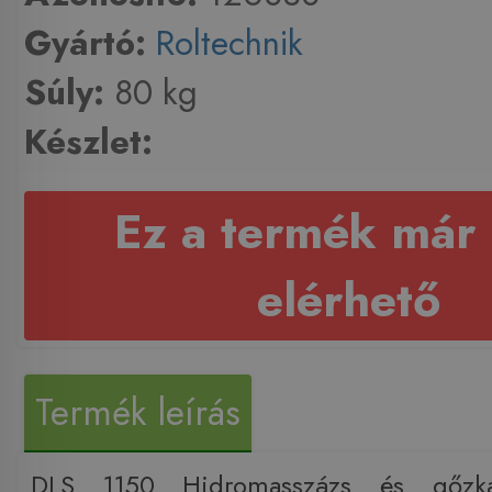
Gyártó:
Roltechnik
Súly:
80 kg
Készlet:
Ez a termék már
elérhető
Termék leírás
DLS 1150 Hidromasszázs és gőz