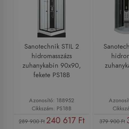
Sanotechnik STIL 2
Sanotec
hidromasszázs
hidro
zuhanykabin 90x90,
zuhanyk
fekete PS18B
Azonosító: 188952
Azonosí
Cikkszám: PS18B
Cikksz
240 617 Ft
289 900 Ft
379 900 Ft