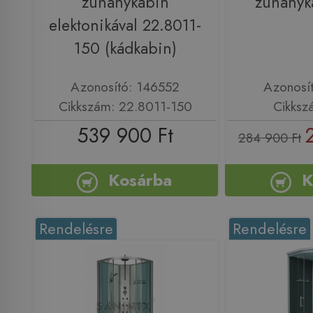
zuhanykabin
zuhanyk
elektonikával 22.8011-
150 (kádkabin)
Azonosító: 146552
Azonosí
Cikkszám: 22.8011-150
Cikksz
539 900 Ft
284 900 Ft
Kosárba
K
Rendelésre
Rendelésre