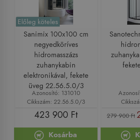
Előleg köteles
Sanimix 100x100 cm
Sanotech
negyedköríves
hidro
hidromasszázs
zuhanyka
zuhanykabin
feket
elektronikával, fekete
üveg 22.56.5.0/3
Azonosító: 131010
Azonosí
Cikkszám: 22.56.5.0/3
Cikksz
423 900 Ft
279 900 Ft
Kosárba
K