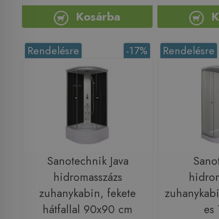
Kosárba
K
Rendelésre
-17%
Rendelésre
Sanotechnik Java
Sano
hidromasszázs
hidro
zuhanykabin, fekete
zuhanykab
hátfallal 90x90 cm
es