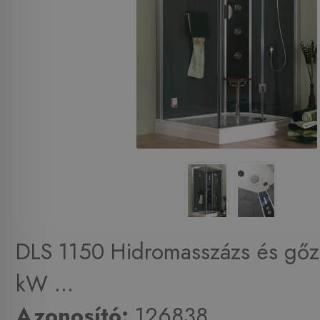
DLS 1150 Hidromasszázs és gőz
kW ...
Azonosító:
126838