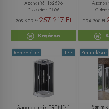
Azonosító: 162696
Azonosí
Cikkszám: CL06
Cikksz
257 217 Ft
309 900 Ft
294 900 Ft
Kosárba
K
Rendelésre
-17%
Rendelésre
Sanotechnik TREND 1
Sanimix