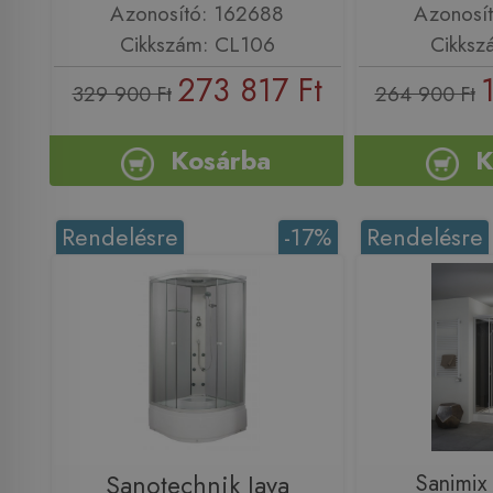
Azonosító: 162688
Azonosí
Cikkszám: CL106
Cikksz
273 817 Ft
329 900 Ft
264 900 Ft
Kosárba
K
Rendelésre
-17%
Rendelésre
Sanotechnik Java
Sanimix