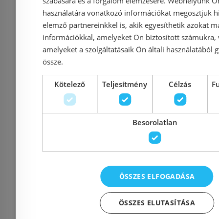
szabására és a forgalom elemzésére. Webhelyünk Ön 
497 917 Ft
használatára vonatkozó információkat megosztjuk hi
599 900 Ft
429 900 Ft
elemző partnereinkkel is, akik egyesíthetik azokat m
információkkal, amelyeket Ön biztosított számukra,
Kosárba
K
amelyeket a szolgáltatásaik Ön általi használatából g
össze.
Rendelésre
Rendelésre
Kötelező
Teljesítmény
Célzás
F
Besorolatlan
Előleg kötel
ÖSSZES ELFOGADÁSA
Sanimix 100x80x215 cm
Sanotech
ÖSSZES ELUTASÍTÁSA
Hidromasszázs
hidromassz