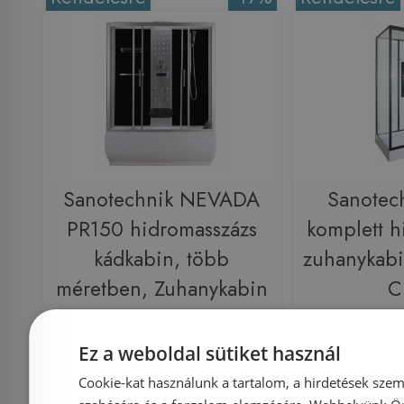
Sanotechnik NEVADA
Sanotec
PR150 hidromasszázs
komplett h
kádkabin, több
zuhanykab
méretben, Zuhanykabin
C
méret: 85x150 cm
Ez a weboldal sütiket használ
Azonosító: 162706
Azonosí
Cookie-kat használunk a tartalom, a hirdetések szem
Cikkszám: PR150
Cikksz