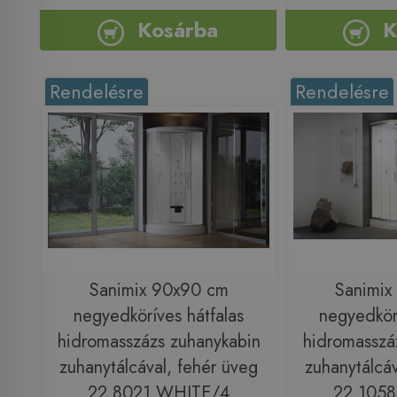
Kosárba
K
Rendelésre
Rendelésre
Sanimix 90x90 cm
Sanimix
negyedköríves hátfalas
negyedkörí
hidromasszázs zuhanykabin
hidromasszá
zuhanytálcával, fehér üveg
zuhanytálcáv
22.8021 WHITE/4
22.105