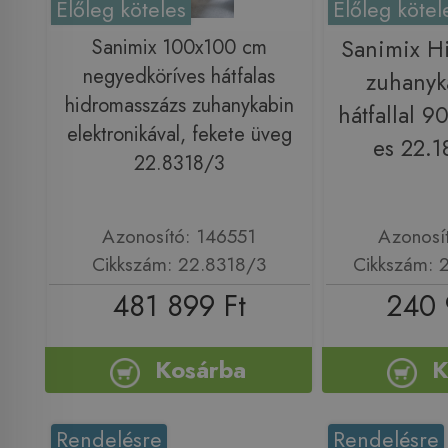
Előleg köteles
Előleg kötel
Sanimix 100x100 cm
Sanimix H
negyedköríves hátfalas
zuhanyk
hidromasszázs zuhanykabin
hátfallal 
elektronikával, fekete üveg
es 22.
22.8318/3
Azonosító: 146551
Azonosí
Cikkszám: 22.8318/3
Cikkszám: 
481 899 Ft
240 
Kosárba
K
Rendelésre
Rendelésre