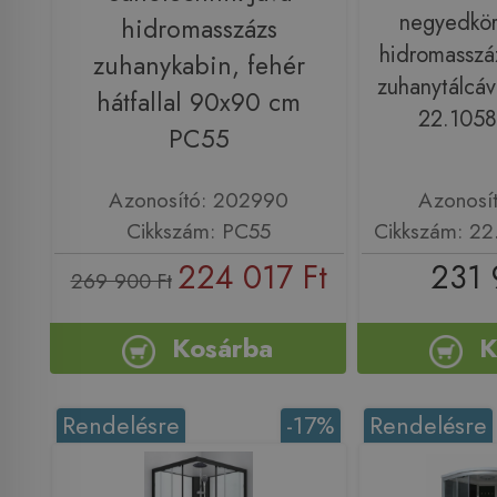
negyedkörí
hidromasszázs
hidromasszá
zuhanykabin, fehér
zuhanytálcáv
hátfallal 90x90 cm
22.105
PC55
Azonosító: 202990
Azonosí
Cikkszám: PC55
Cikkszám: 2
224 017 Ft
231 
269 900 Ft
Kosárba
K
Rendelésre
-17%
Rendelésre