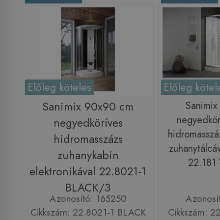
Előleg köteles
Előleg kötel
Sanimix 90x90 cm
Sanimix
negyedkörí
negyedköríves
hidromasszá
hidromasszázs
zuhanytálcáv
zuhanykabin
22.181
elektronikával 22.8021-1
BLACK/3
Azonosító: 165250
Azonosí
Cikkszám: 22.8021-1 BLACK
Cikkszám: 2