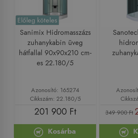
Előleg köteles
Sanimix Hidromasszázs
Sanotec
zuhanykabin üveg
hidro
hátfallal 90x90x210 cm-
zuhanyk
es 22.180/5
Azonosító: 165274
Azonosí
Cikkszám: 22.180/5
Cikksz
201 900 Ft
349 900 Ft
Kosárba
K