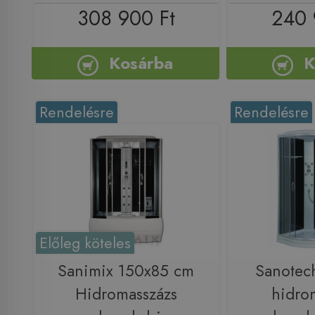
308 900 Ft
240 
Kosárba
K
Rendelésre
Rendelésre
Előleg köteles
Sanimix 150x85 cm
Sanotec
Hidromasszázs
hidro