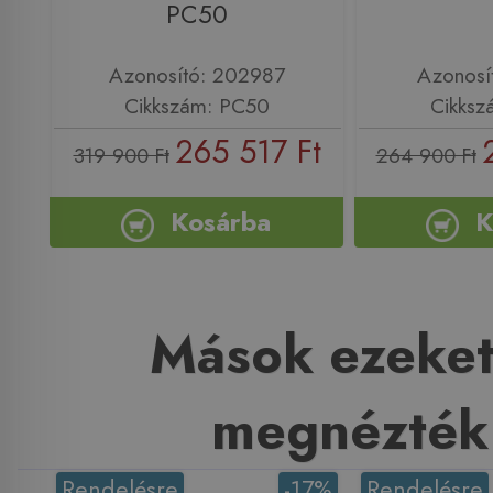
PC50
Azonosító: 202987
Azonosí
Cikkszám: PC50
Cikksz
265 517 Ft
319 900 Ft
264 900 Ft
Kosárba
K
Mások ezeket
megnézték
Rendelésre
-17%
Rendelésre