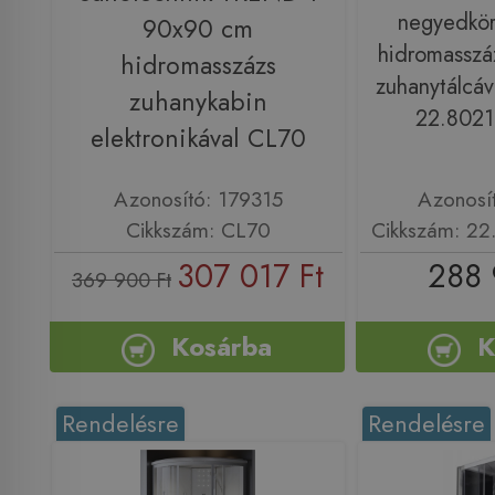
negyedkörí
90x90 cm
hidromasszá
hidromasszázs
zuhanytálcáv
zuhanykabin
22.802
elektronikával CL70
Azonosító: 179315
Azonosí
Cikkszám: CL70
Cikkszám: 2
307 017 Ft
288 
369 900 Ft
Kosárba
K
Rendelésre
Rendelésre