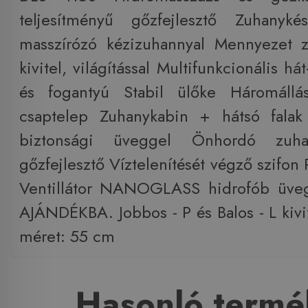
teljesítményű gőzfejlesztő Zuhanykés
masszírózó kézizuhannyal Mennyezet z
kivitel, világítással Multifunkcionális há
és fogantyú Stabil ülőke Háromállá
csaptelep Zuhanykabin + hátsó fala
biztonsági üveggel Önhordó zuh
gőzfejlesztő Víztelenítését végző szifon
Ventillátor NANOGLASS hidrofób üvegf
AJÁNDÉKBA. Jobbos - P és Balos - L kivi
méret: 55 cm
Hasonló termé