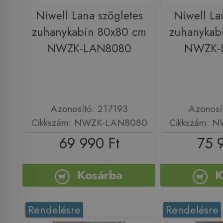
Niwell Lana szögletes
Niwell La
zuhanykabin 80x80 cm
zuhanykab
NWZK-LAN8080
NWZK-
Azonosító: 217193
Azonosí
Cikkszám: NWZK-LAN8080
Cikkszám: 
69 990 Ft
75 
Kosárba
K
Rendelésre
Rendelésre