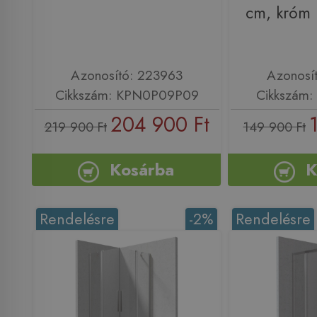
cm, króm
Azonosító: 223963
Azonosí
Cikkszám: KPN0P09P09
Cikkszám
204 900 Ft
219 900 Ft
149 900 Ft
Kosárba
K
Rendelésre
-2%
Rendelésre