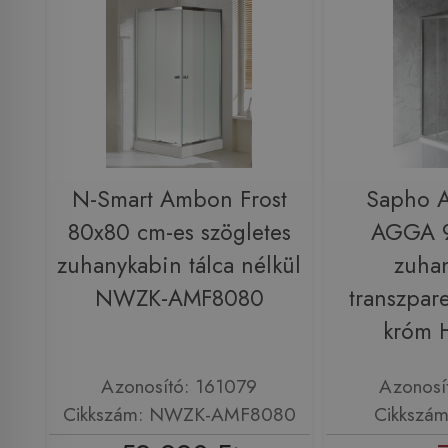
N-Smart Ambon Frost
Sapho 
80x80 cm-es szögletes
AGGA 
zuhanykabin tálca nélkül
zuha
NWZK-AMF8080
transzpar
króm 
Azonosító: 161079
Azonosí
Cikkszám: NWZK-AMF8080
Cikkszá