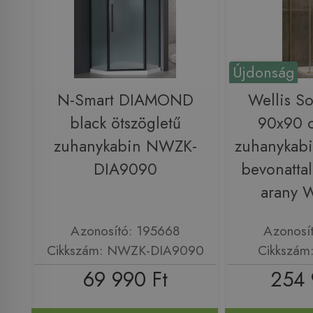
Újdonság
N-Smart DIAMOND
Wellis So
black ötszögletű
90x90 
zuhanykabin NWZK-
zuhanykabi
DIA9090
bevonattal,
arany
Azonosító: 195668
Azonosí
Cikkszám: NWZK-DIA9090
Cikkszá
69 990 Ft
254 