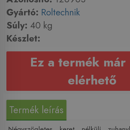
Gyártó:
Roltechnik
Súly:
40 kg
Készlet:
Ez a termék már
elérhető
Termék leírás
Négyszögletes keret nélküli zuhan