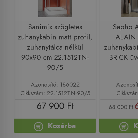
Sanimix szögletes
Sapho 
zuhanykabin matt profil,
ALAIN 
zuhanytálca nélkül
zuhanykab
90x90 cm 22.1512TN-
BRICK ü
90/5
Azonosító: 186022
Azonosí
Cikkszám: 22.1512TN-90/5
Cikkszá
67 900 Ft
68 000 Ft
Kosárba
K