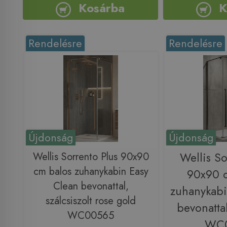
Kosárba
K
Rendelésre
Rendelésre
Újdonság
Újdonság
Wellis Sorrento Plus 90x90
Wellis So
cm balos zuhanykabin Easy
90x90 
Clean bevonattal,
zuhanykabi
szálcsiszolt rose gold
bevonatta
WC00565
WC