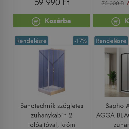
59 990 Ft
76 000 Ft
Kosárba
K
Rendelésre
-17%
Rendelésre
Sanotechnik szögletes
Sapho 
zuhanykabin 2
AGGA BLA
tolóajtóval, króm
zuha