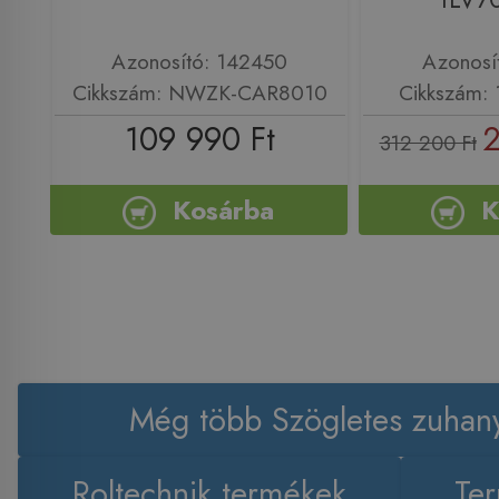
Azonosító: 142450
Azonosí
Cikkszám: NWZK-CAR8010
Cikkszám:
109 990 Ft
2
312 200 Ft
Kosárba
K
Még több Szögletes zuhan
Roltechnik termékek
Ter