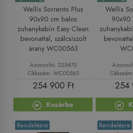
Wellis Sorrento Plus
Wellis So
90x90 cm balos
90x90 
zuhanykabin Easy Clean
zuhanykabi
bevonattal, szálcsiszolt
bevonatta
arany WC00563
WC
Azonosító: 225475
Azonosí
Cikkszám: WC00563
Cikkszá
254 900 Ft
254 
Kosárba
K
Rendelésre
Rendelésre