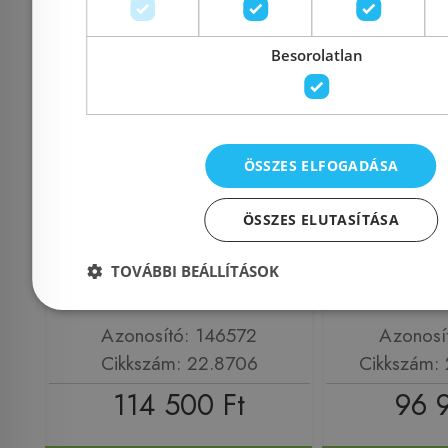
Besorolatlan
Sanimix 120x80 cm
Sanimix
ÖSSZES ELFOGADÁSA
Szögletes zuhanykabin
zuhanykab
tálcával 22.8706
üveggel, 
ÖSSZES ELUTASÍTÁSA
9
TOVÁBBI BEÁLLÍTÁSOK
Azonosító: 146572
Azonosí
Cikkszám: 22.8706
Cikkszám:
114 500 Ft
96 