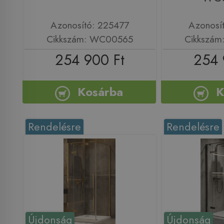
Azonosító: 225477
Azonosí
Cikkszám: WC00565
Cikkszá
254 900 Ft
254 
Kosárba
K
Rendelésre
Rendelésre
Újdonság
Újdonság