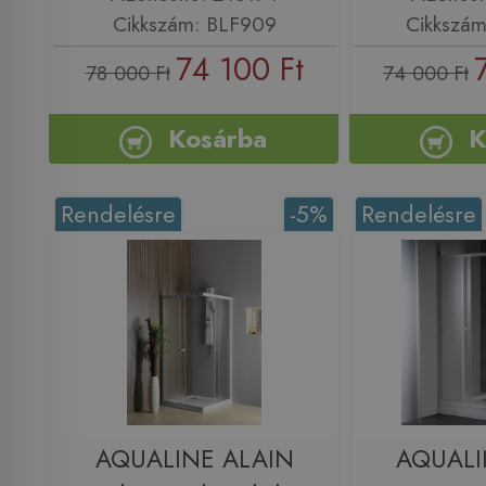
Cikkszám: BLF909
Cikkszá
74 100 Ft
78 000 Ft
74 000 Ft
Kosárba
K
Rendelésre
-5%
Rendelésre
AQUALINE ALAIN
AQUALI