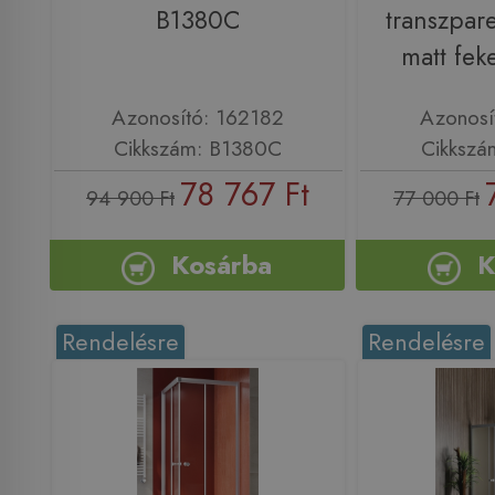
B1380C
transzpar
matt fek
Azonosító: 162182
Azonosí
Cikkszám: B1380C
Cikkszá
78 767 Ft
94 900 Ft
77 000 Ft
Kosárba
K
Rendelésre
Rendelésre