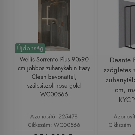
Újdonság
Wellis Sorrento Plus 90x90
Deante 
cm jobbos zuhanykabin Easy
szögletes
Clean bevonattal,
zuhanytál
szálcsiszolt rose gold
cm, ma
WC00566
KYC
Azonosító: 225478
Azonosí
Cikkszám: WC00566
Cikkszám