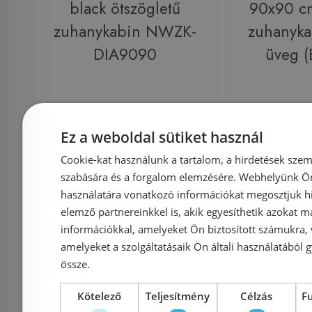
black ötszögletű
90x90 cm
zuhanykabin NWZK-
zuhanyka
DIA9090
üveg 
Azonosító: 195668
Azonosí
Cikkszám: NWZK-DIA9090
Cikkszá
Ez a weboldal sütiket használ
69 990 Ft
Cookie-kat használunk a tartalom, a hirdetések szem
112 000 Ft
szabására és a forgalom elemzésére. Webhelyünk Ön 
használatára vonatkozó információkat megosztjuk hi
Kosárba
K
elemző partnereinkkel is, akik egyesíthetik azokat m
információkkal, amelyeket Ön biztosított számukra,
amelyeket a szolgáltatásaik Ön általi használatából g
Rendelésre
Rendelésre
össze.
Kötelező
Teljesítmény
Célzás
F