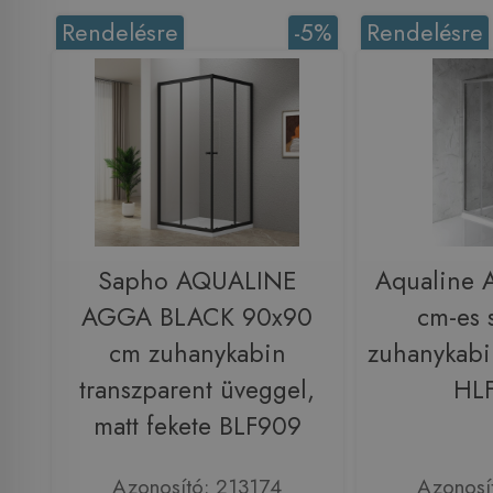
Rendelésre
-5%
Rendelésre
Sapho AQUALINE
Aqualine
AGGA BLACK 90x90
cm-es 
cm zuhanykabin
zuhanykabin
transzparent üveggel,
HL
matt fekete BLF909
Azonosító: 213174
Azonosí