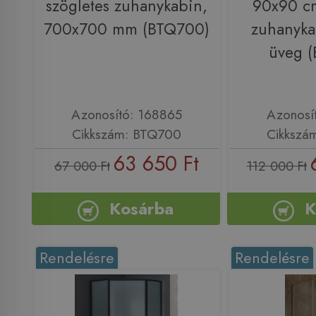
szögletes zuhanykabin,
90x90 cm
700x700 mm (BTQ700)
zuhanyka
üveg 
Azonosító: 168865
Azonosí
Cikkszám: BTQ700
Cikkszá
63 650 Ft
67 000 Ft
112 000 Ft
Kosárba
K
Rendelésre
Rendelésre