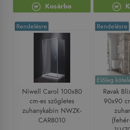
Kosárba
K
Rendelésre
Rendelésre
Előleg kötel
Niwell Carol 100x80
Ravak Bl
cm-es szögletes
90x90 cm
zuhanykabin NWZK-
zuha
CAR8010
(fehé
1LV7