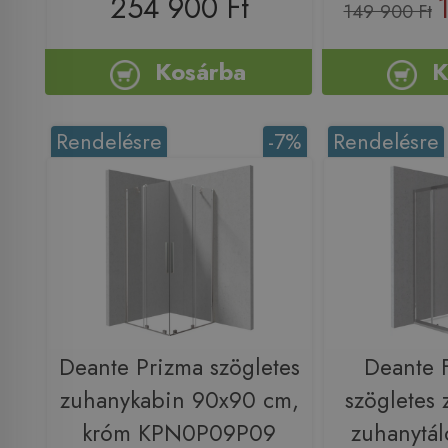
254 900 Ft
149 900 Ft
Kosárba
K
Rendelésre
-7%
Rendelésre
Deante Prizma szögletes
Deante 
zuhanykabin 90x90 cm,
szögletes
króm KPN0P09P09
zuhanytál