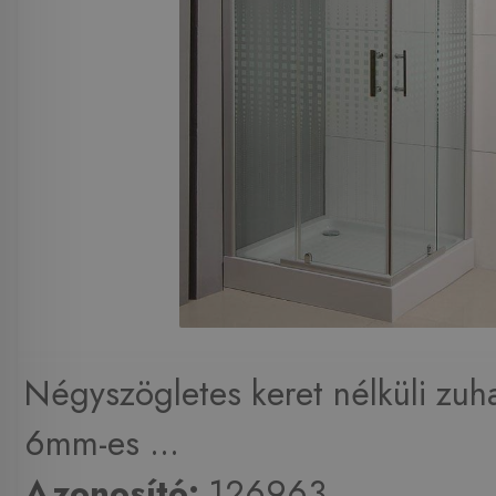
Négyszögletes keret nélküli zuh
6mm-es ...
Azonosító:
126963