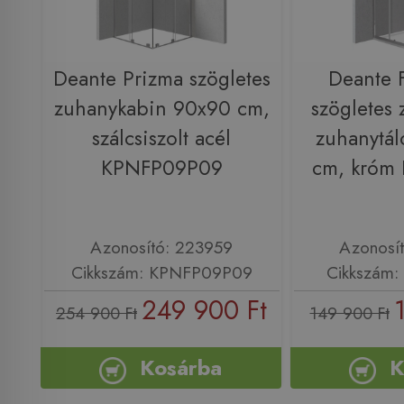
Deante Prizma szögletes
Deante 
zuhanykabin 90x90 cm,
szögletes
szálcsiszolt acél
zuhanytál
KPNFP09P09
cm, króm
Azonosító: 223959
Azonosí
Cikkszám: KPNFP09P09
Cikkszám
249 900 Ft
254 900 Ft
149 900 Ft
Kosárba
K