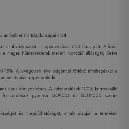
ntibakteriális tulajdonságai miatt.
cél szabvány szerinti megnevezése: 304 típus jelű. A króm
 a magas hőmérsékletek melletti korrózió állóságát, illetve
10-18%. A levegőben lévő oxigénnel történő érintkezéskor a
 automatikusan regenerálódik.
amot vizes környezetben. A felszerelések 100% korrózióálló
 A felszerelések gyártása ISO9001 és ISO14000 szerint
erősségét és megbízhatóságát, amely alapján a termékek