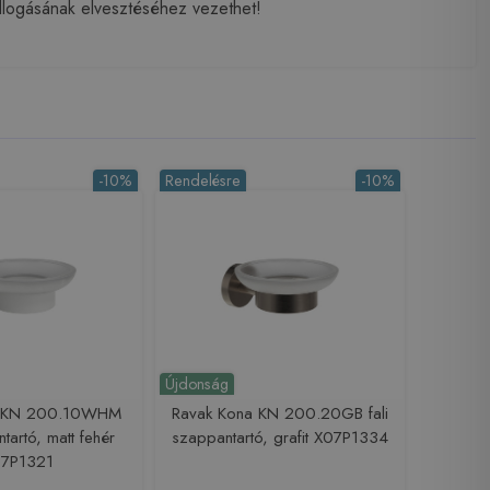
illogásának elvesztéséhez vezethet!
-10%
Rendelésre
-10%
Újdonság
a KN 200.10WHM
Ravak Kona KN 200.20GB fali
ntartó, matt fehér
szappantartó, grafit X07P1334
7P1321