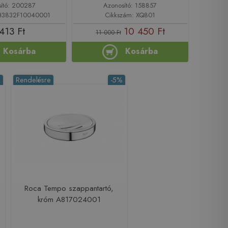
ító: 200287
Azonosító: 158857
 H3832F10040001
Cikkszám: XQ801
413 Ft
10 450 Ft
11 000 Ft
Kosárba
Kosárba
%
Rendelésre
-5%
Roca Tempo szappantartó,
króm A817024001