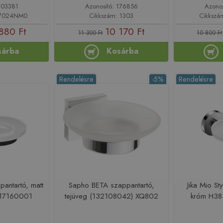
203381
Azonosító: 176856
Azono
17024NM0
Cikkszám: 1303
Cikkszá
880 Ft
10 170 Ft
11 300 Ft
10 800 Ft
sárba
Kosárba
Rendelésre
-5%
Rendelésre
pantartó, matt
Sapho BETA szappantartó,
Jika Mio St
F17160001
tejüveg (132108042) XQ802
króm H3