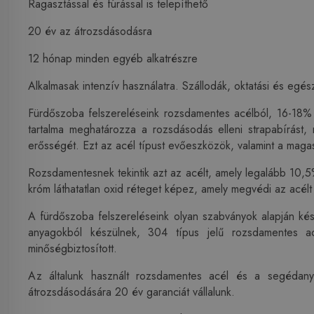
Ragasztással és fúrással is telepíthető
20 év az átrozsdásodásra
12 hónap minden egyéb alkatrészre
Alkalmasak intenzív használatra. Szállodák, oktatási és egés
Fürdőszoba felszereléseink rozsdamentes acélból, 16-18% 
tartalma meghatározza a rozsdásodás elleni strapabírást, m
erősségét. Ezt az acél típust evőeszközök, valamint a maga
Rozsdamentesnek tekintik azt az acélt, amely legalább 10,
króm láthatatlan oxid réteget képez, amely megvédi az acél
A fürdőszoba felszereléseink olyan szabványok alapján kés
anyagokból készülnek, 304 típus jelű rozsdamentes ac
minőségbiztosított.
Az általunk használt rozsdamentes acél és a segédanya
átrozsdásodására 20 év garanciát vállalunk.