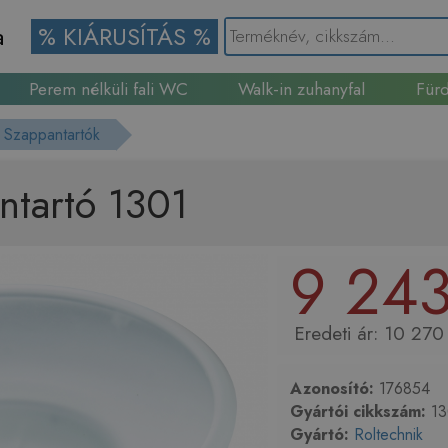
a
% KIÁRUSÍTÁS %
Perem nélküli fali WC
Walk-in zuhanyfal
Fürd
Gránit mosogató
Szappantartók
ntartó 1301
9 243
10 270 
Azonosító:
176854
Gyártói cikkszám:
13
Gyártó:
Roltechnik