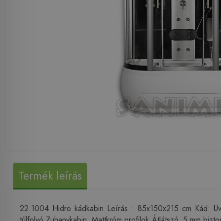
Termék leírás
22.1004 Hidro kádkabin Leírás : 85x150x215 cm Kád: Üvegsz
túlfolyó Zuhanykabin: Mattkróm profilok Átlátszó, 5 mm bizt