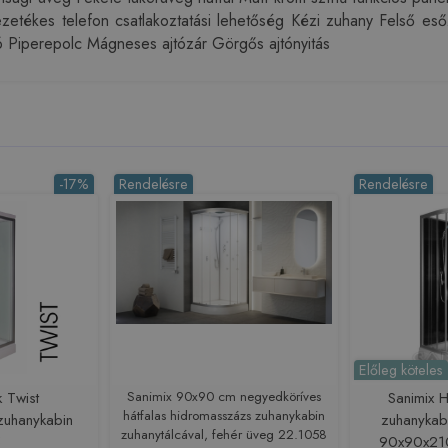
r Vezetékes telefon csatlakoztatási lehetőség Kézi zuhany Felső e
 Piperepolc Mágneses ajtózár Görgős ajtónyitás
-17%
Rendelésre
Rendelésre
Előleg köteles
k Twist
Sanimix 90x90 cm negyedköríves
Sanimix 
hátfalas hidromasszázs zuhanykabin
zuhanykabin
zuhanykabi
zuhanytálcával, fehér üveg 22.1058
5
90x90x21