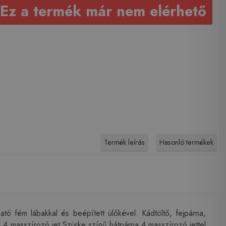
Ez a termék már nem elérhető
Termék leírás
Hasonló termékek
tó fém lábakkal és beépített ülőkével. Kádtöltő, fejpárna,
l 4 masszírozó jet Szürke színű hátpárna 4 masszírozó jettel