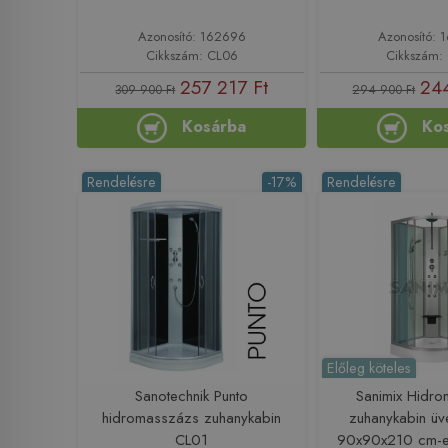
Azonosító: 162696
Azonosító: 
Cikkszám: CL06
Cikkszám:
257 217 Ft
244
309 900 Ft
294 900 Ft
Kosárba
Ko
Rendelésre
-17%
Rendelésre
Előleg köteles
Sanotechnik Punto
Sanimix Hidr
hidromasszázs zuhanykabin
zuhanykabin üve
CL01
90x90x210 cm-e