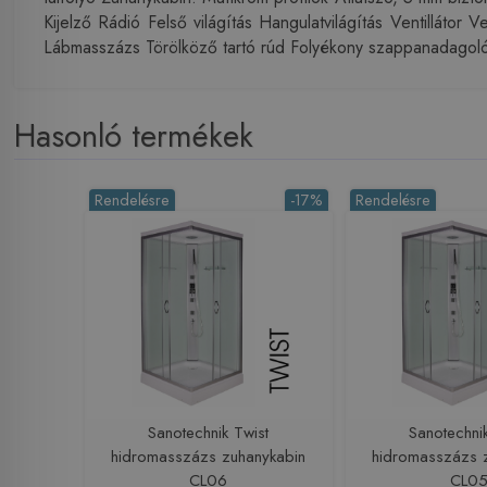
Kijelző Rádió Felső világítás Hangulatvilágítás Ventilláto
Lábmasszázs Törölköző tartó rúd Folyékony szappanadagoló
Hasonló termékek
Rendelésre
-17%
Rendelésre
Sanotechnik Twist
Sanotechni
hidromasszázs zuhanykabin
hidromasszázs 
CL06
CL0