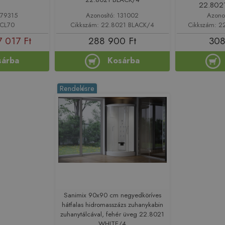
22.802
179315
Azonosító: 131002
Azono
 CL70
Cikkszám: 22.8021 BLACK/4
Cikkszám: 2
 017 Ft
288 900 Ft
308
sárba
Kosárba
Rendelésre
Sanimix 90x90 cm negyedköríves
hátfalas hidromasszázs zuhanykabin
zuhanytálcával, fehér üveg 22.8021
WHITE/4