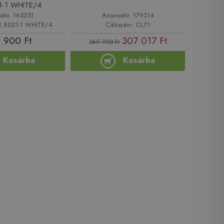
1-1 WHITE/4
sító: 165251
Azonosító: 179314
2.8021-1 WHITE/4
Cikkszám: CL71
 900 Ft
307 017 Ft
369 900 Ft
Kosárba
Kosárba