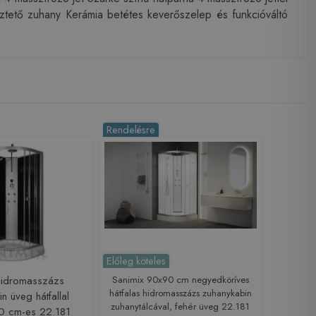
sőztető zuhany Kerámia betétes keverőszelep és funkcióváltó
Rendelésre
Előleg köteles
Hidromasszázs
Sanimix 90x90 cm negyedköríves
hátfalas hidromasszázs zuhanykabin
n üveg hátfallal
zuhanytálcával, fehér üveg 22.181
0 cm-es 22.181