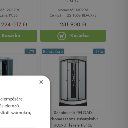
BLACK/3
ító: 202990
Azonosító: 130996
szám: PC55
Cikkszám: 22.1058 BLACK/3
224 017 Ft
231 900 Ft
Kosárba
Kosárba
-17%
Rendelésre
-17%
×
 elemzésére.
 és elemző
chnik Punto
Sanotechnik RELOAD
sított számukra,
ázs zuhanykabin
hidromasszázs zuhanykabin
CL07
90x90, fekete PS16B