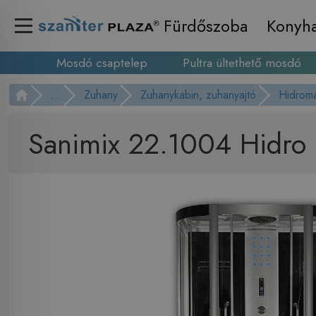
Fürdőszoba
Konyh
Mosdó csaptelep
Pultra ültethető mosdó
...
Zuhany
Zuhanykabin, zuhanyajtó
Hidrom
Sanimix 22.1004 Hidro 