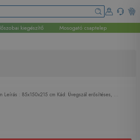
őszobai kiegészítő
Mosogató csaptelep
 Leírás : 85x150x215 cm Kád: Üvegszál erősítéses, ...