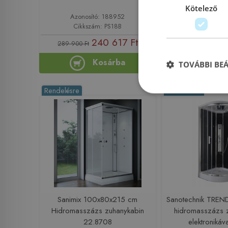
Kötelező
Azonosító: 188952
Azonosító: 
Cikkszám: PS18B
Cikkszám:
240 617 Ft
219
289 900 Ft
264 900 Ft
Kosárba
Ko
TOVÁBBI BE
Rendelésre
Rendelésre
Sanimix 100x80x215 cm
Sanotechnik TREN
Hidromasszázs zuhanykabin
hidromasszázs 
22.8708
elektroniká