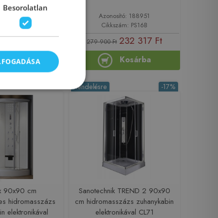
Besorolatlan
sító: 162699
Azonosító: 188951
szám: CL07
Cikkszám: PS16B
248 917 Ft
232 317 Ft
279 900 Ft
Kosárba
Kosárba
ELFOGADÁSA
Rendelésre
-17%
ix 90x90 cm
Sanotechnik TREND 2 90x90
es hidromasszázs
cm hidromasszázs zuhanykabin
n elektronikával
elektronikával CL71