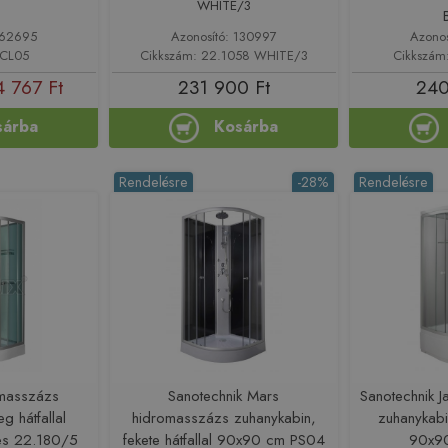
WHITE/3
162695
Azonosító: 130997
Azono
 CL05
Cikkszám: 22.1058 WHITE/3
Cikkszám
 767 Ft
231 900 Ft
240
sárba
Kosárba
Rendelésre
-28%
Rendelésre
omasszázs
Sanotechnik Mars
Sanotechnik 
g hátfallal
hidromasszázs zuhanykabin,
zuhanykabin
s 22.180/5
fekete hátfallal 90x90 cm PS04
90x9