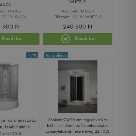
WHITE/2
BLACK
sító: 145228
Azonosító: 145230
: 22.181 BLACK
Cikkszám: 22.181 WHITE/2
 900 Ft
240 900 Ft
Kosárba
Kosárba
-17%
Rendelésre
Java hidromasszázs
Sanimix 90x90 cm negyedköríves
hátfalas hidromasszázs zuhanykabin
, fehér hátfallal
zuhanytálcával, fekete üveg 22.1058
0 cm PC55