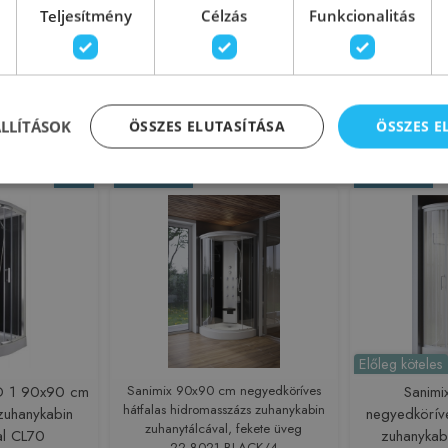
Teljesítmény
Célzás
Funkcionalitás
179335
Azonosító: 162694
Azono
 TC01
Cikkszám: CL88
Cikk
 867 Ft
257 217 Ft
309 900 Ft
299 900 Ft
sárba
Kosárba
ÁLLÍTÁSOK
ÖSSZES ELUTASÍTÁSA
ÖSSZES 
-17%
Rendelésre
Rendelésre
Előleg köteles
D 1 90x90 cm
Sanimix 90x90 cm negyedköríves
Sanim
hátfalas hidromasszázs zuhanykabin
zuhanykabin
negyedkörív
zuhanytálcával, fekete üveg
val CL70
zuhanykabi
22.8021 BLACK/4