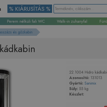
a
% KIÁRUSÍTÁS %
Perem nélküli fali WC
Walk-in zuhanyfal
Fürd
Gránit mosogató
asszázs és gőzkabin
kádkabin
22.1004 Hidro kádkabin
Azonosító:
131013
Gyártó:
Sanimix
Súly:
55 kg
Készlet: