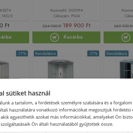
165274
Azonosító: 202994
Azonos
2.180/5
Cikkszám: PS04
Cikk
0 Ft
189 900 Ft
264 900 Ft
269 900 Ft
sárba
Kosárba
-17%
Rendelésre
-17%
Rendelésre
l sütiket használ
lunk a tartalom, a hirdetések személyre szabására és a forgalom
tali használatára vonatkozó információkat megosztjuk hirdetési
dromasszázs
Sanotechnik Rumba
Sanote
, akik egyesíthetik azokat más információkkal, amelyeket Ön bizto
0 cm-es TC01
hidromasszázs zuhanykabin
hidromassz
szolgáltatásaik Ön általi használatából gyűjtöttek össze.
CL88