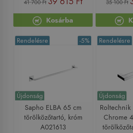
39 615 Ft
41 700 Ft
35 100 Ft
Kosárba
K
Rendelésre
-5%
Rendelésre
Újdonság
Újdonság
Sapho ELBA 65 cm
Roltechni
törölközőtartó, króm
Chrome 4
A021613
törölközőt