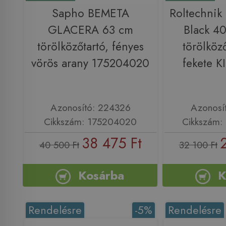
Sapho BEMETA
Roltechni
GLACERA 63 cm
Black 4
törölközőtartó, fényes
törölköző
vörös arany 175204020
fekete K
Azonosító: 224326
Azonosí
Cikkszám: 175204020
Cikkszám:
38 475 Ft
40 500 Ft
32 100 Ft
Kosárba
K
Rendelésre
-5%
Rendelésre