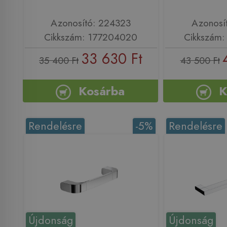
Azonosító: 224323
Azonosí
Cikkszám: 177204020
Cikkszám
33 630 Ft
35 400 Ft
43 500 Ft
Kosárba
K
Rendelésre
-5%
Rendelésre
Újdonság
Újdonság