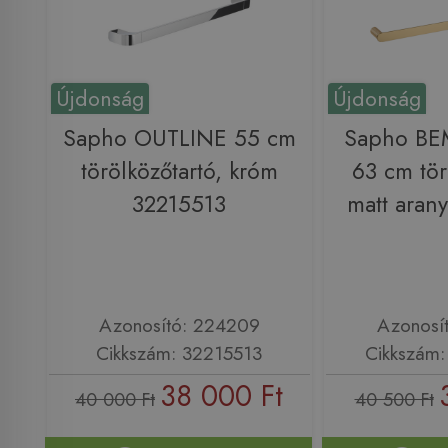
Újdonság
Újdonság
Sapho OUTLINE 55 cm
Sapho BE
törölközőtartó, króm
63 cm tör
32215513
matt aran
Azonosító: 224209
Azonosí
Cikkszám: 32215513
Cikkszám
38 000 Ft
40 000 Ft
40 500 Ft