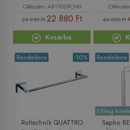
Cikkszám: A817029CN0
Cikkszám
22 880 Ft
24 949 Ft
44 000 Ft
Kosárba
K
Rendelésre
-10%
Rendelésre
Előleg kötel
Roltechnik QUATTRO
Sapho B