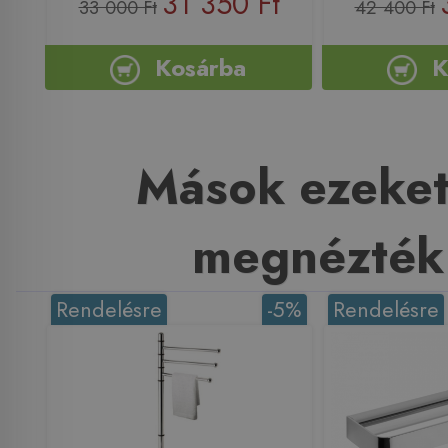
31 350 Ft
33 000 Ft
42 400 Ft
Kosárba
K
Mások ezeket
megnézték
Rendelésre
-5%
Rendelésre