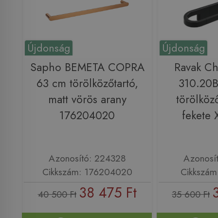
Újdonság
Újdonság
Sapho BEMETA COPRA
Ravak Ch
63 cm törölközőtartó,
310.20
matt vörös arany
törölköző
176204020
fekete
Azonosító: 224328
Azonosí
Cikkszám: 176204020
Cikkszám
38 475 Ft
40 500 Ft
35 600 Ft