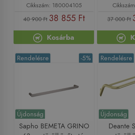
Cikkszám: 180004105
Cikkszám
38 855 Ft
40 900 Ft
37 000 Ft
Kosárba
K
Rendelésre
-5%
Rendelésre
Újdonság
Újdonság
Sapho BEMETA GRINO
Deante S