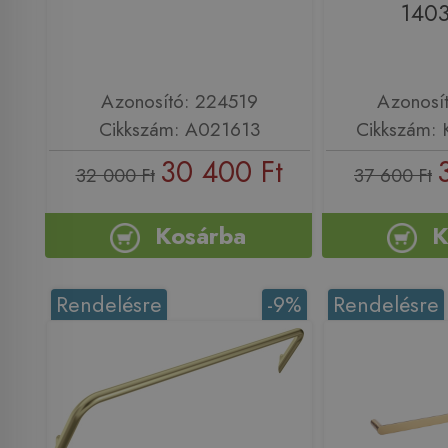
140
Azonosító: 224519
Azonosí
Cikkszám: A021613
Cikkszám: 
30 400 Ft
32 000 Ft
37 600 Ft
Kosárba
K
Rendelésre
-9%
Rendelésre