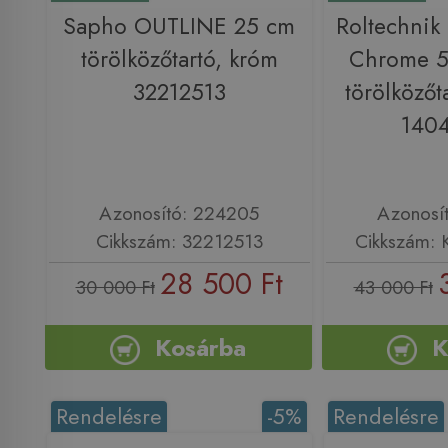
Sapho OUTLINE 25 cm
Roltechni
törölközőtartó, króm
Chrome 5
32212513
törölközőt
140
Azonosító: 224205
Azonosí
Cikkszám: 32212513
Cikkszám: 
28 500 Ft
30 000 Ft
43 000 Ft
Kosárba
K
Rendelésre
-5%
Rendelésre