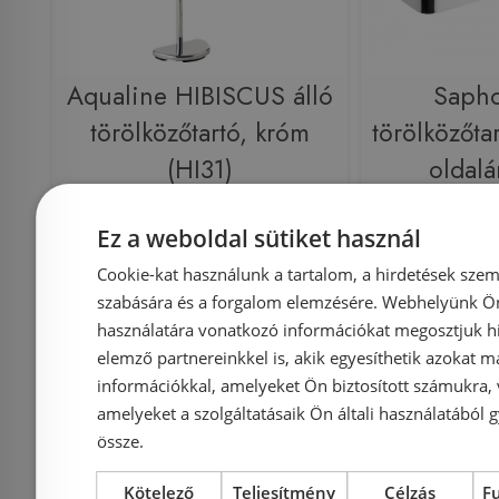
Aqualine HIBISCUS álló
Saph
törölközőtartó, króm
törölközőta
(HI31)
oldalá
Ez a weboldal sütiket használ
Cookie-kat használunk a tartalom, a hirdetések szem
szabására és a forgalom elemzésére. Webhelyünk Ön 
Azonosító: 163843
Azonosí
használatára vonatkozó információkat megosztjuk hi
Cikkszám: HI31
Cikksz
elemző partnereinkkel is, akik egyesíthetik azokat m
17 100 Ft
18 000 Ft
14 000 Ft
információkkal, amelyeket Ön biztosított számukra,
amelyeket a szolgáltatásaik Ön általi használatából g
össze.
Kosárba
K
Kötelező
Teljesítmény
Célzás
F