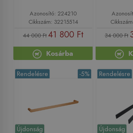
Azonosító: 224210
Azonosí
Cikkszám: 32215514
Cikkszám
41 800 Ft
44 000 Ft
34 000 Ft
Kosárba
K
Rendelésre
-5%
Rendelésre
Újdonság
Újdonság