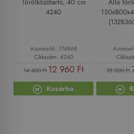
Törölközőtartó, 40 cm
Álló törö
4240
150x800x
(132836
Azonosító: 176868
Azonosí
Cikkszám: 4240
Cikksz
12 960 Ft
14 400 Ft
78 000 Ft
Kosárba
K