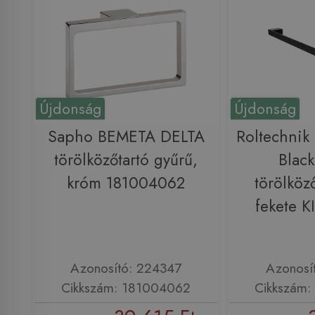
Újdonság
Újdonság
Sapho BEMETA DELTA
Roltechni
törölközőtartó gyűrű,
Blac
króm 181004062
törölköző
fekete K
Azonosító: 224347
Azonosí
Cikkszám: 181004062
Cikkszám: