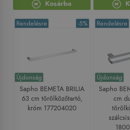
Kosárba
K
Rendelésre
-5%
Rendelésre
Újdonság
Újdonság
Sapho BEMETA BRILIA
Sapho BE
63 cm törölközőtartó,
cm du
króm 177204020
törölk
szálcsi
180