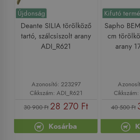
Újdonság
Kifutó term
Deante SILIA törölköző
Sapho BEM
tartó, szálcsiszolt arany
cm törölkö
ADI_R621
arany 
Azonosító: 223297
Azonosí
Cikkszám: ADI_R621
Cikkszám
28 270 Ft
30 900 Ft
40 500 Ft
Kosárba
K