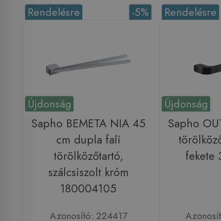
Rendelésre
-5%
Rendelésre
Újdonság
Újdonság
Sapho BEMETA NIA 45
Sapho OU
cm dupla fali
törölköző
törölközőtartó,
fekete
szálcsiszolt króm
180004105
Azonosító: 224417
Azonosí