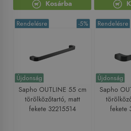
Kosárba
K
Rendelésre
-5%
Rendelésre
Újdonság
Újdonság
Sapho OUTLINE 55 cm
Sapho OU
törölközőtartó, matt
törölköző
fekete 32215514
fekete