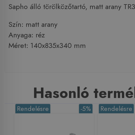
Sapho álló törölközőtartó, matt arany TR
Szín: matt arany
Anyaga: réz
Méret: 140x835x340 mm
Hasonló termé
Rendelésre
-5%
Rendelésre