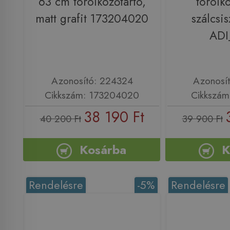
63 cm törölközőtartó,
törölkö
matt grafit 173204020
szálcsis
ADI
Azonosító: 224324
Azonosí
Cikkszám: 173204020
Cikkszám
38 190 Ft
40 200 Ft
39 900 Ft
Kosárba
K
Rendelésre
-5%
Rendelésre