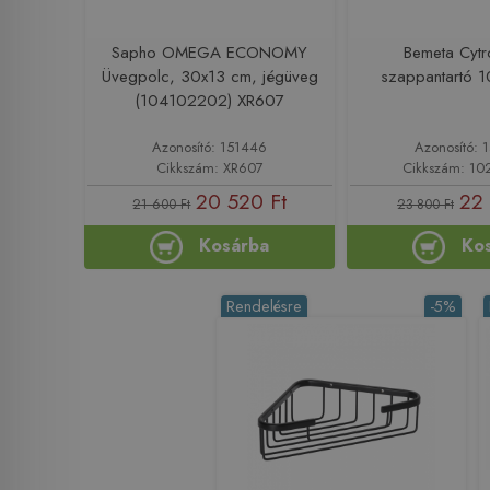
Sapho OMEGA ECONOMY
Bemeta Cytr
Üvegpolc, 30x13 cm, jégüveg
szappantartó 
(104102202) XR607
Azonosító: 151446
Azonosító: 
Cikkszám: XR607
Cikkszám: 1
20 520 Ft
22 
21 600 Ft
23 800 Ft
Kosárba
Ko
Rendelésre
-5%