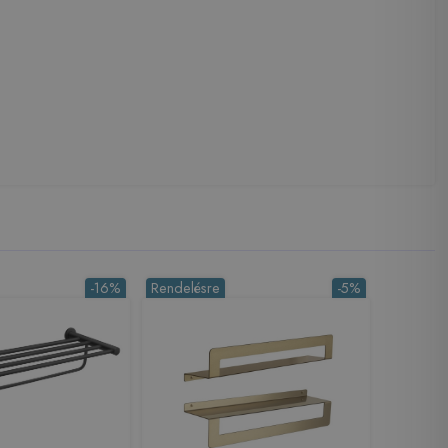
-16%
Rendelésre
-5%