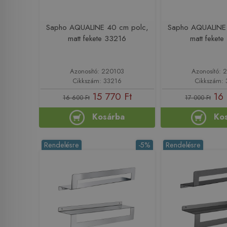
Sapho AQUALINE 40 cm polc,
Sapho AQUALINE 
matt fekete 33216
matt feket
Azonosító: 220103
Azonosító: 
Cikkszám: 33216
Cikkszám: 
15 770 Ft
16 
16 600 Ft
17 000 Ft
Kosárba
Ko
Rendelésre
-5%
Rendelésre