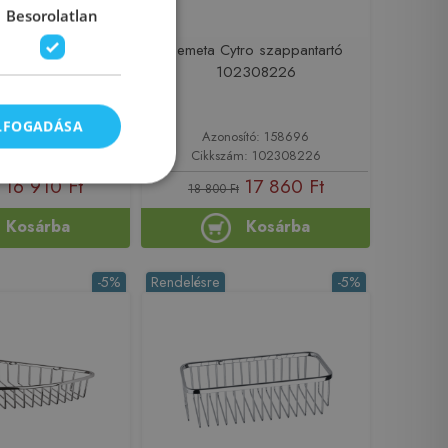
Besorolatlan
EGA üvegpolc
Bemeta Cytro szappantartó
óm (104202042)
102308226
XR610
ELFOGADÁSA
sító: 149458
Azonosító: 158696
zám: XR610
Cikkszám: 102308226
16 910 Ft
17 860 Ft
18 800 Ft
Kosárba
Kosárba
-5%
Rendelésre
-5%