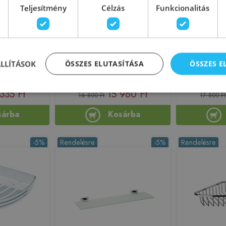
Teljesítmény
Célzás
Funkcionalitás
polctartó,
Sapho BEMETA CYTRO
Sapho OM
 üveg/fekete
Szappantartó, 300x40x145mm,
60cm, kr
5)
polírozott 146208282
ÁLLÍTÁSOK
ÖSSZES ELUTASÍTÁSA
ÖSSZES 
172481
Azonosító: 197669
Azono
 CC015
Cikkszám: 146208282
Cikks
335 Ft
15 960 Ft
16 800 Ft
17 800 Ft
sárba
Kosárba
-5%
Rendelésre
-5%
Rendelésre