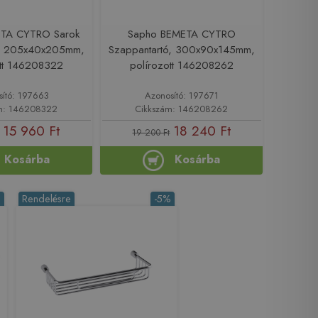
TA CYTRO Sarok
Sapho BEMETA CYTRO
ó, 205x40x205mm,
Szappantartó, 300x90x145mm,
ott 146208322
polírozott 146208262
sító: 197663
Azonosító: 197671
m: 146208322
Cikkszám: 146208262
15 960 Ft
18 240 Ft
19 200 Ft
Kosárba
Kosárba
%
Rendelésre
-5%