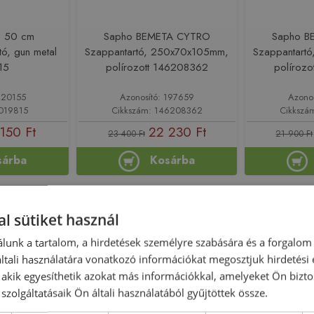
O 50 cm
Sapho BEMETA CYTRO
Sapho B
tó, gun metal
Szappantartó, 250x70x105mm,
Szappantart
15
polírozott 146208362
políroz
220155
Azonosító: 197659
Azono
2019815
Cikkszám: 146208362
Cikkszá
150 Ft
22 230 Ft
23 400 Ft
21 900 Ft
sárba
Kosárba
-5%
Rendelésre
-5%
Rendelésre
l sütiket használ
lunk a tartalom, a hirdetések személyre szabására és a forgalom
tali használatára vonatkozó információkat megosztjuk hirdetési
, akik egyesíthetik azokat más információkkal, amelyeket Ön bizto
szolgáltatásaik Ön általi használatából gyűjtöttek össze.