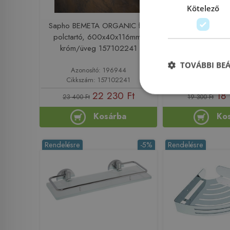
Kötelező
Sapho BEMETA ORGANIC fali
Sapho REBECCA 
polctartó, 600x40x116mm,
560x113mm, matt
króm/üveg 157102241
(CC01
TOVÁBBI BE
Azonosító: 196944
Azonosító: 
Cikkszám: 157102241
Cikkszám:
22 230 Ft
18 
23 400 Ft
19 300 Ft
Kosárba
Ko
Rendelésre
-5%
Rendelésre