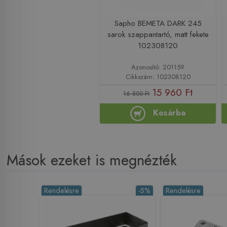
Sapho BEMETA DARK 245
sarok szappantartó, matt fekete
102308120
Azonosító: 201159
Cikkszám: 102308120
15 960 Ft
16 800 Ft
Kosárba
Mások ezeket is megnézték
Rendelésre
-5%
Rendelésre