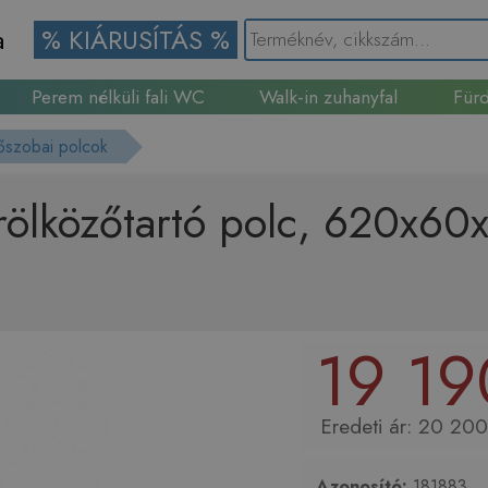
a
% KIÁRUSÍTÁS %
Perem nélküli fali WC
Walk-in zuhanyfal
Fürd
Gránit mosogató
őszobai polcok
ölközőtartó polc, 620x6
19 19
20 200
Azonosító:
181883