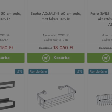
50 cm polc,
Sapho AQUALINE 60 cm polc,
Ferro SMILE t
e 33217
matt fekete 33218
akasztóv
A
220104
Azonosító: 220105
Azonos
33217
Cikkszám: 33218
Cikksz
150 Ft
18 050 Ft
19 000 Ft
19 990 F
sárba
Kosárba
-5%
Rendelésre
-5%
Rendelésre