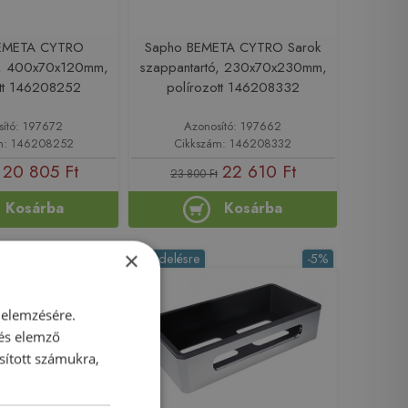
EMETA CYTRO
Sapho BEMETA CYTRO Sarok
ó, 400x70x120mm,
szappantartó, 230x70x230mm,
ott 146208252
polírozott 146208332
sító: 197672
Azonosító: 197662
m: 146208252
Cikkszám: 146208332
20 805 Ft
22 610 Ft
23 800 Ft
Kosárba
Kosárba
×
-5%
Rendelésre
-5%
 elemzésére.
 és elemző
sított számukra,