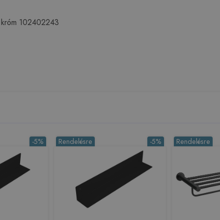
, króm 102402243
-5%
Rendelésre
-5%
Rendelésre