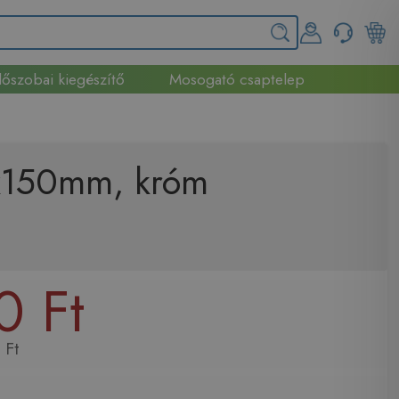
őszobai kiegészítő
Mosogató csaptelep
0x150mm, króm
0 Ft
 Ft