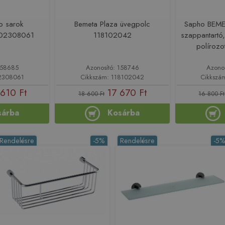
o sarok
Bemeta Plaza üvegpolc
Sapho BEME
102308061
118102042
szappantart
políroz
158685
Azonosító: 158746
Azono
02308061
Cikkszám: 118102042
Cikkszá
610 Ft
17 670 Ft
18 600 Ft
16 800 Ft
sárba
Kosárba
Rendelésre
-5%
Rendelésre
-5