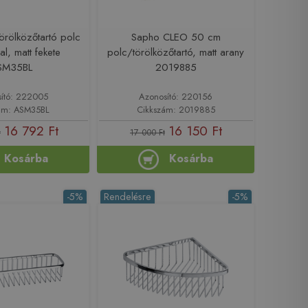
örölközőtartó polc
Sapho CLEO 50 cm
al, matt fekete
polc/törölközőtartó, matt arany
SM35BL
2019885
ító: 222005
Azonosító: 220156
ám: ASM35BL
Cikkszám: 2019885
16 792 Ft
16 150 Ft
t
17 000 Ft
Kosárba
Kosárba
-5%
Rendelésre
-5%