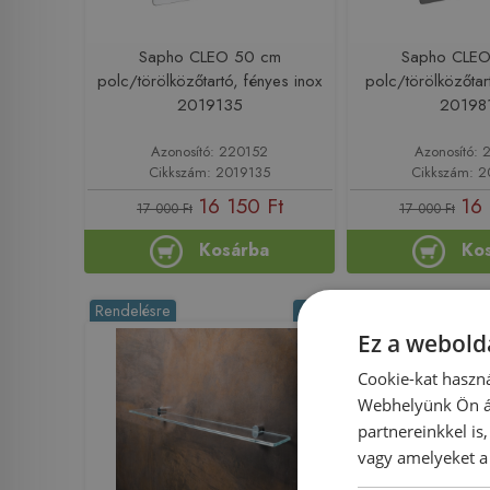
Sapho CLEO 50 cm
Sapho CLE
polc/törölközőtartó, fényes inox
polc/törölközőtar
2019135
20198
Azonosító: 220152
Azonosító: 
Cikkszám: 2019135
Cikkszám: 
16 150 Ft
16 
17 000 Ft
17 000 Ft
Kosárba
Ko
Rendelésre
-5%
Rendelésre
Ez a webolda
Cookie-kat haszná
Webhelyünk Ön ál
partnereinkkel is
vagy amelyeket a 