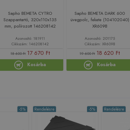
Sapho BEMETA CYTRO
Sapho BEMETA DARK 600
Szappantartó, 320x110x135
üvegpolc, fekete (104102040)
mm, polírozott 146208142
XR609B
Azonosító: 181911
Azonosító: 201175
Cikkszám: 146208142
Cikkszám: XR609B
17 670 Ft
18 620 Ft
18 600 Ft
19 600 Ft
Kosárba
Kosárba
-5%
Rendelésre
-5%
Rendelésre