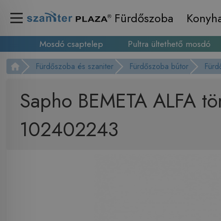
Fürdőszoba
Konyh
Mosdó csaptelep
Pultra ültethető mosdó
Fürdőszoba és szaniter
Fürdőszoba bútor
Fürd
Sapho BEMETA ALFA tör
102402243