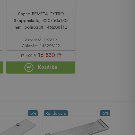
Sapho BEMETA CYTRO
Szappantartó, 320x60x130
mm, polírozott 146208112
Azonosító: 197679
Cikkszám: 146208112
16 530 Ft
17 400 Ft
Kosárba
-5%
Rendelésre
-5%