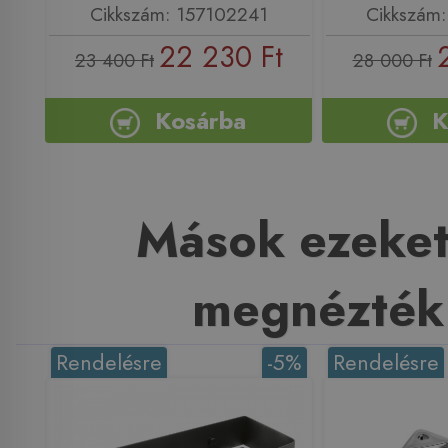
Cikkszám: 157102241
Cikkszám
22 230 Ft
23 400 Ft
28 000 Ft
Kosárba
K
Mások ezeket
megnézték
Rendelésre
-5%
Rendelésre