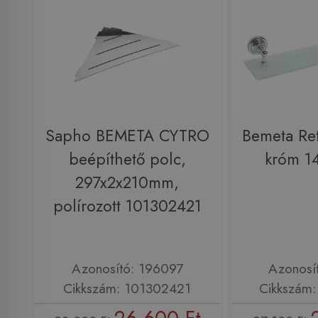
Sapho BEMETA CYTRO
Bemeta Re
beépíthető polc,
króm 1
297x2x210mm,
polírozott 101302421
Azonosító: 196097
Azonosí
Cikkszám: 101302421
Cikkszám