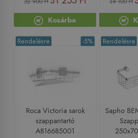
31 255 Ft
32 900 Ft
34 100 Ft
Kosárba
K
Rendelésre
-5%
Rendelésre
Roca Victoria sarok
Sapho BE
szappantartó
Szapp
A816685001
250x7