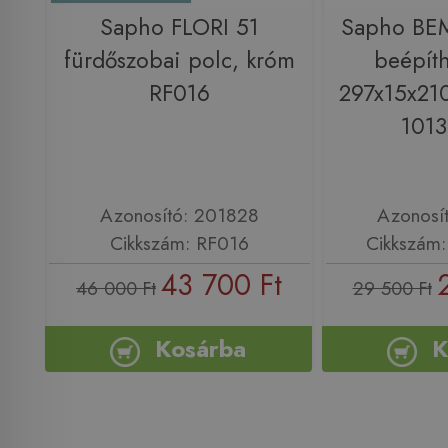
Sapho FLORI 51
Sapho BE
fürdőszobai polc, króm
beépíth
RF016
297x15x210
101
Azonosító: 201828
Azonosí
Cikkszám: RF016
Cikkszám
43 700 Ft
46 000 Ft
29 500 Ft
Kosárba
K