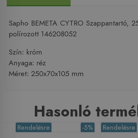
Sapho BEMETA CYTRO Szappantartó, 2
polírozott 146208052
Szín: króm
Anyaga: réz
Méret: 250x70x105 mm
Hasonló termé
Rendelésre
-5%
Rendelésre