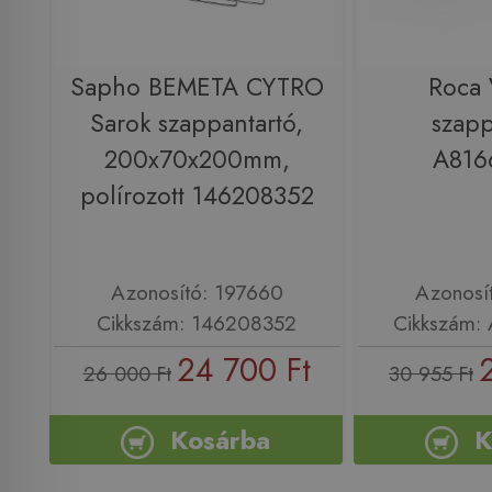
Sapho BEMETA CYTRO
Roca 
Sarok szappantartó,
szapp
200x70x200mm,
A816
polírozott 146208352
Azonosító: 197660
Azonosí
Cikkszám: 146208352
Cikkszám:
24 700 Ft
26 000 Ft
30 955 Ft
Kosárba
K