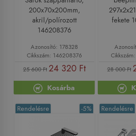
Sarok szappantartó,
beépíth
200x70x200mm,
297x2x2
akril/polírozott
fekete 
146208376
Azonosító: 178328
Azonosí
Cikkszám: 146208376
Cikkszám
24 320 Ft
25 600 Ft
28 000 Ft
Kosárba
K
Rendelésre
-5%
Rendelésre