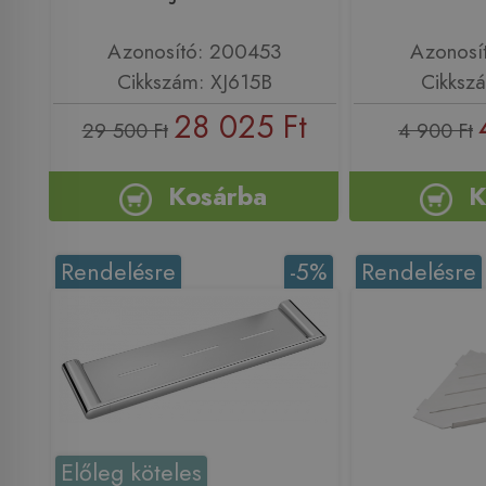
Azonosító: 200453
Azonosí
Cikkszám: XJ615B
Cikksz
28 025 Ft
29 500 Ft
4 900 Ft
Kosárba
K
Rendelésre
-5%
Rendelésre
Előleg köteles