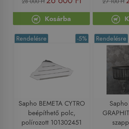
26 600 Ft
28 000 Ft
27 100 Ft
Kosárba
K
Rendelésre
-5%
Rendelésre
Sapho BEMETA CYTRO
Sapho
beépíthető polc,
GRAPHIT 
polírozott 101302451
szapp