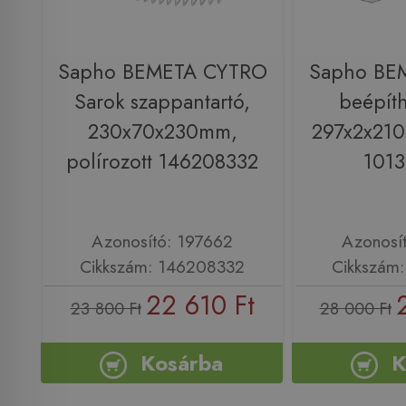
Sapho BEMETA CYTRO
Sapho BE
Sarok szappantartó,
beépíth
230x70x230mm,
297x2x210
polírozott 146208332
101
Azonosító: 197662
Azonosí
Cikkszám: 146208332
Cikkszám
22 610 Ft
23 800 Ft
28 000 Ft
Kosárba
K