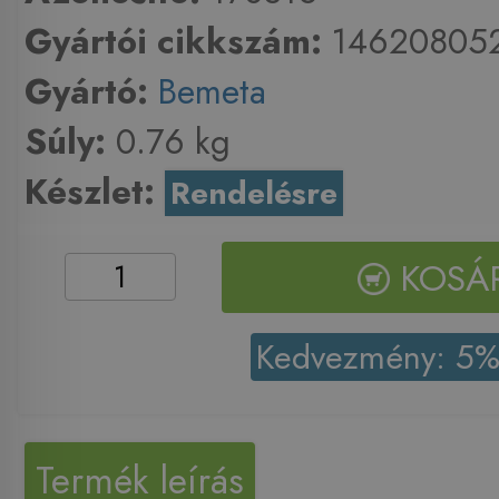
Gyártói cikkszám:
14620805
Gyártó:
Bemeta
Súly:
0.76 kg
Készlet:
Rendelésre
KOSÁ
Kedvezmény: 5
Termék leírás