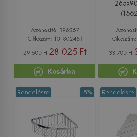
265x9
(156
Azonosító: 196267
Azonosí
Cikkszám: 101302451
Cikkszám
28 025 Ft
29 500 Ft
33 700 Ft
Kosárba
K
Rendelésre
-5%
Rendelésre