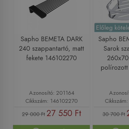
Előleg kötel
Sapho BEMETA DARK
Sapho BE
240 szappantartó, matt
Sarok sz
fekete 146102270
260x7
polírozot
Azonosító: 201164
Azonosí
Cikkszám: 146102270
Cikkszám
27 550 Ft
29 000 Ft
30 700 Ft