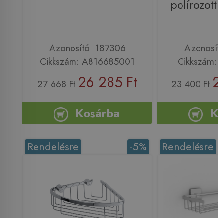
polírozot
Azonosító: 187306
Azonosí
Cikkszám: A816685001
Cikkszám
26 285 Ft
27 668 Ft
23 400 Ft
Kosárba
K
Rendelésre
-5%
Rendelésre