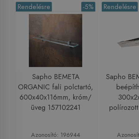
Rendelésre
-5%
Rendelésre
Sapho BEMETA
Sapho BE
ORGANIC fali polctartó,
beépíth
600x40x116mm, króm/
300x2
üveg 157102241
polírozot
Azonosító: 196944
Azonosí