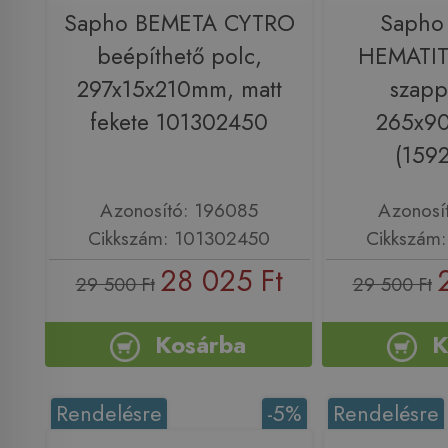
Sapho BEMETA CYTRO
Sapho
beépíthető polc,
HEMATIT 
297x15x210mm, matt
szapp
fekete 101302450
265x9
(159
Azonosító: 196085
Azonosí
Cikkszám: 101302450
Cikkszám
28 025 Ft
29 500 Ft
29 500 Ft
Kosárba
K
Rendelésre
-5%
Rendelésre