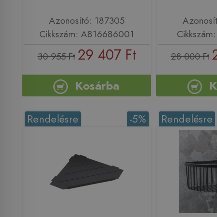
Azonosító: 187305
Azonosí
Cikkszám: A816686001
Cikkszám
29 407 Ft
30 955 Ft
28 000 Ft
Kosárba
K
Rendelésre
-5%
Rendelésre