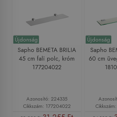
Újdonság
Újdonság
Sapho BEMETA BRILIA
Sapho BE
45 cm fali polc, króm
60 cm üve
177204022
181
Azonosító: 224335
Azonosí
Cikkszám: 177204022
Cikkszám