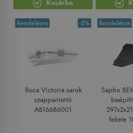
Kosárba
K
Rendelésre
-5%
Rendelésre
Roca Victoria sarok
Sapho BE
szappantartó
beépíth
A816686001
297x2x2
fekete 