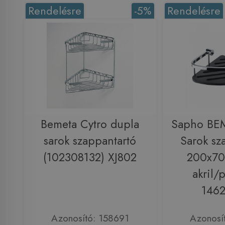
Rendelésre
-5%
Rendelésre
Bemeta Cytro dupla
Sapho BE
sarok szappantartó
Sarok sz
(102308132) XJ802
200x7
akril/p
146
Azonosító: 158691
Azonosí