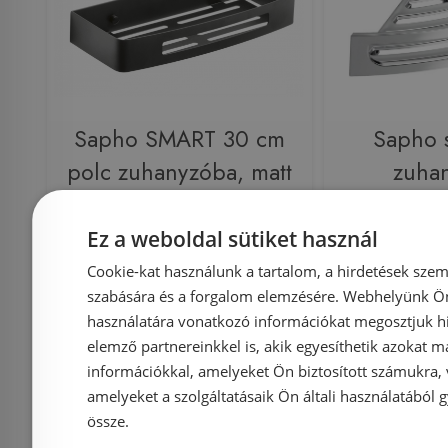
Sapho SMART 30 cm
Sapho 
polc zuhanyzóba, matt
zuha
fekete 241714
230x7
ABS/k
Ez a weboldal sütiket használ
Cookie-kat használunk a tartalom, a hirdetések szem
szabására és a forgalom elemzésére. Webhelyünk Ön 
használatára vonatkozó információkat megosztjuk hi
Azonosító: 184174
Azonosí
elemző partnereinkkel is, akik egyesíthetik azokat m
Cikkszám: 241714
Cikksz
információkkal, amelyeket Ön biztosított számukra,
14 725 Ft
amelyeket a szolgáltatásaik Ön általi használatából g
15 500 Ft
12 000 Ft
össze.