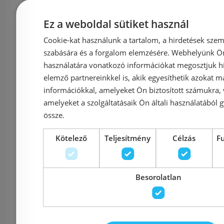
29 000 Ft
35 
Ez a weboldal sütiket használ
Cookie-kat használunk a tartalom, a hirdetések szem
Kosárba
K
szabására és a forgalom elemzésére. Webhelyünk Ön 
használatára vonatkozó információkat megosztjuk hi
elemző partnereinkkel is, akik egyesíthetik azokat m
Rendelésre
-5%
Rendelésre
információkkal, amelyeket Ön biztosított számukra,
amelyeket a szolgáltatásaik Ön általi használatából g
össze.
Kötelező
Teljesítmény
Célzás
F
Besorolatlan
Sapho EMMI 33
Sanotechn
kerámiamosdó, fehér
kerám