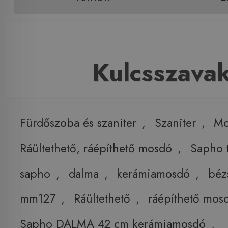
Kulcsszava
Fürdőszoba és szaniter
,
Szaniter
,
Mo
Ráültethető, ráépíthető mosdó
,
Sapho 
sapho
,
dalma
,
kerámiamosdó
,
béz
mm127
,
Ráültethető
,
ráépíthető mos
Sapho DALMA 42 cm kerámiamosdó
,