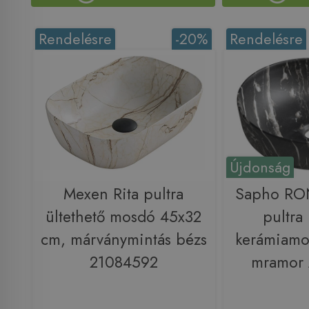
Rendelésre
-20%
Rendelésre
Újdonság
Mexen Rita pultra
Sapho RO
ültethető mosdó 45x32
pultra 
cm, márványmintás bézs
kerámiamo
21084592
mramor