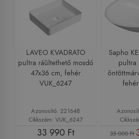
LAVEO KVADRATO
Sapho KE
pultra ráültethető mosdó
pultra 
47x36 cm, fehér
öntöttmár
VUK_6247
fehé
Azonosító: 221648
Azonosí
Cikkszám: VUK_6247
Cikksz
33 990 Ft
35 000 Ft