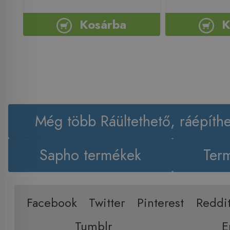
Kosárba
K
Még több Ráültethető, ráépít
Sapho termékek
Term
Facebook
Twitter
Pinterest
Reddi
Tumblr
E