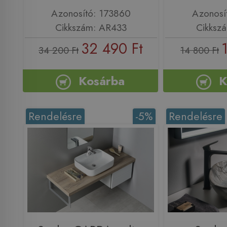
Azonosító: 173860
Azonosí
Cikkszám: AR433
Cikksz
32 490 Ft
34 200 Ft
14 800 Ft
Kosárba
K
Rendelésre
-5%
Rendelésre