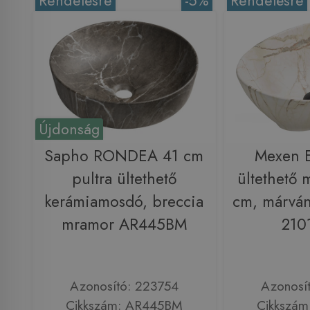
Rendelésre
-5%
Rendelésre
Újdonság
Sapho RONDEA 41 cm
Mexen E
pultra ültethető
ültethető
kerámiamosdó, breccia
cm, márván
mramor AR445BM
210
Azonosító: 223754
Azonosí
Cikkszám: AR445BM
Cikkszám