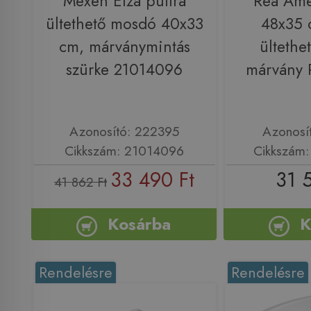
Mexen Elza pultra
Rea Ame
ültethető mosdó 40x33
48x35 
cm, márványmintás
ültethe
szürke 21014096
márvány
Azonosító: 222395
Azonosí
Cikkszám: 21014096
Cikkszám
33 490 Ft
31 
41 862 Ft
Kosárba
K
Rendelésre
Rendelésre