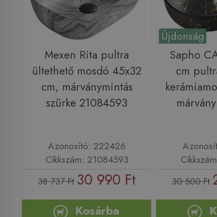
Újdonság
Mexen Rita pultra
Sapho C
ültethető mosdó 45x32
cm pultr
cm, márványmintás
kerámiamo
szürke 21084593
márván
Azonosító: 222426
Azonosí
Cikkszám: 21084593
Cikkszá
30 990 Ft
38 737 Ft
30 500 Ft
Kosárba
K