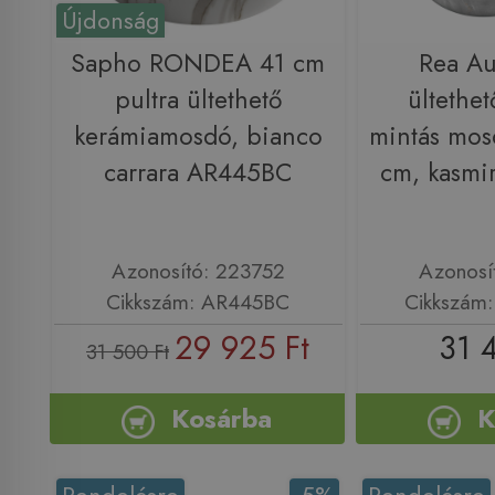
Újdonság
Sapho RONDEA 41 cm
Rea Au
pultra ültethető
ültethe
kerámiamosdó, bianco
mintás mos
carrara AR445BC
cm, kasmi
Azonosító: 223752
Azonosí
Cikkszám: AR445BC
Cikkszám
29 925 Ft
31 
31 500 Ft
Kosárba
K