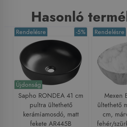
Hasonló termé
Rendelésre
-5%
Rendelésre
Újdonság
Sapho RONDEA 41 cm
Mexen E
pultra ültethető
ültethető
kerámiamosdó, matt
cm, már
fekete AR445B
fehér/szü