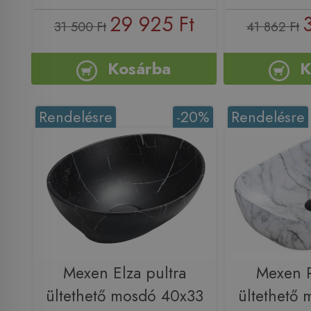
29 925 Ft
31 500 Ft
41 862 Ft
Kosárba
K
Rendelésre
-20%
Rendelésre
Mexen Elza pultra
Mexen R
ültethető mosdó 40x33
ültethető