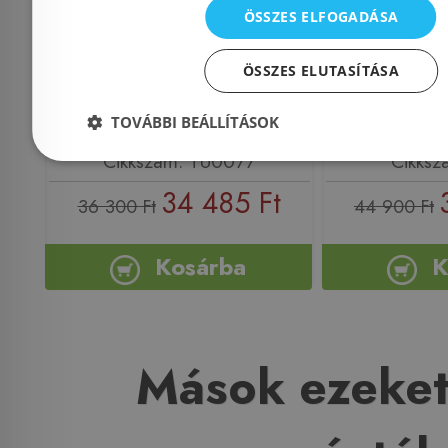
TU0077
ÖSSZES ELFOGADÁSA
ÖSSZES ELUTASÍTÁSA
TOVÁBBI BEÁLLÍTÁSOK
Azonosító: 206924
Azonosí
Cikkszám: TU0077
Cikksz
34 485 Ft
36 300 Ft
44 900 Ft
Kosárba
K
Mások ezeket