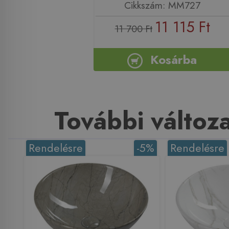
Cikkszám: MM727
11 115 Ft
11 700 Ft
Kosárba
További változ
Rendelésre
-5%
Rendelésre