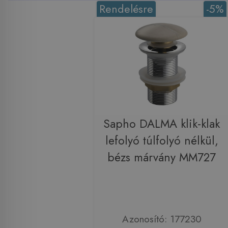
Rendelésre
-5%
Sapho DALMA klik-klak
lefolyó túlfolyó nélkül,
bézs márvány MM727
Azonosító: 177230