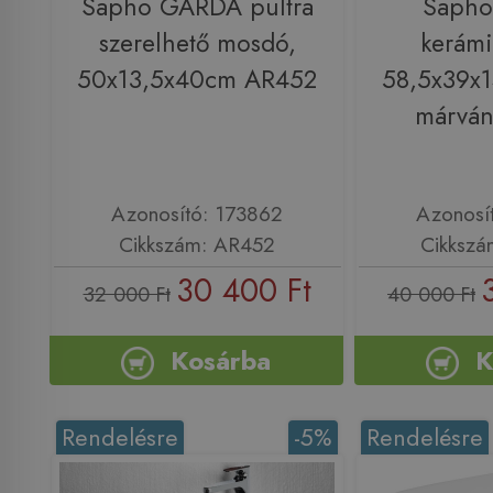
Sapho GARDA pultra
Saph
szerelhető mosdó,
kerám
50x13,5x40cm AR452
58,5x39x1
márvá
Azonosító: 173862
Azonosí
Cikkszám: AR452
Cikksz
30 400 Ft
32 000 Ft
40 000 Ft
Kosárba
K
Rendelésre
-5%
Rendelésre