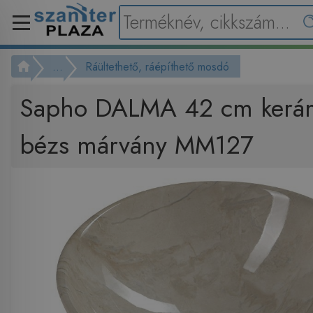
...
Ráültethető, ráépíthető mosdó
Sapho DALMA 42 cm kerá
bézs márvány MM127