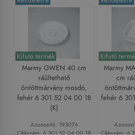
Rendelésre
Rendelésre
Kifutó termék
Kifutó term
Marmy GWEN 40 cm
Marmy M
ráültethető
cm ráü
öntöttmárvány mosdó,
öntöttmár
fehér 6 301 52 04 00 18
fehér 6 30
(K)
Azonosító: 193074
Azonosí
Cikkszám: 6 301 52 04 00 18
Cikkszám: 6 