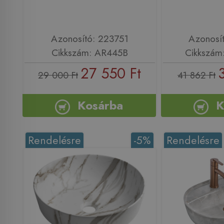
Azonosító: 223751
Azonosí
Cikkszám: AR445B
Cikkszám
27 550 Ft
29 000 Ft
41 862 Ft
Kosárba
K
Rendelésre
-5%
Rendelésre