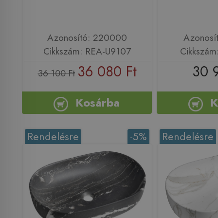
Azonosító: 220000
Azonosí
Cikkszám: REA-U9107
Cikkszám
36 080 Ft
30 
36 100 Ft
Kosárba
K
Rendelésre
-5%
Rendelésre