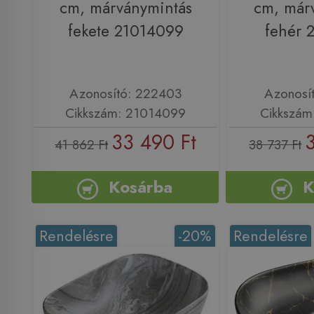
cm, márványmintás
cm, már
fekete 21014099
fehér 
Azonosító: 222403
Azonosí
Cikkszám: 21014099
Cikkszám
33 490 Ft
41 862 Ft
38 737 Ft
Kosárba
K
Rendelésre
-20%
Rendelésre