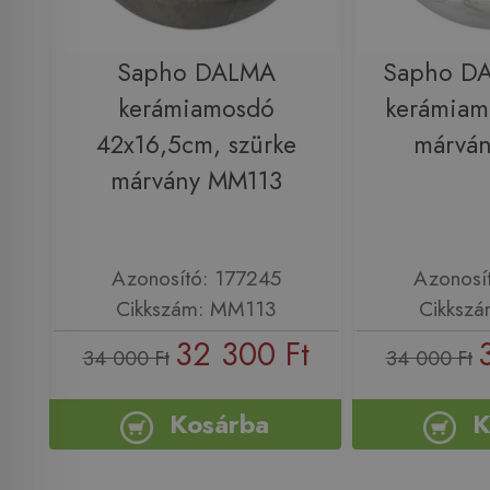
Sapho DALMA
Sapho D
kerámiamosdó
kerámiam
42x16,5cm, szürke
márvá
márvány MM113
Azonosító: 177245
Azonosí
Cikkszám: MM113
Cikksz
32 300 Ft
34 000 Ft
34 000 Ft
Kosárba
K