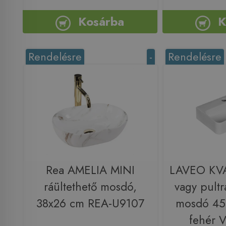
Kosárba
K
Rendelésre
-
Rendelésre
Rea AMELIA MINI
LAVEO KVA
ráültethető mosdó,
vagy pultr
38x26 cm REA-U9107
mosdó 45
fehér 