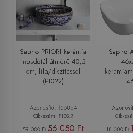
Sapho PRIORI kerámia
Sapho 
mosdótál átmérő 40,5
46x
cm, lila/díszítéssel
kerámiam
(PI022)
4
Azonosító: 166064
Azonosí
Cikkszám: PI022
Cikksz
56 050 Ft
59 000 Ft
18 000 Ft