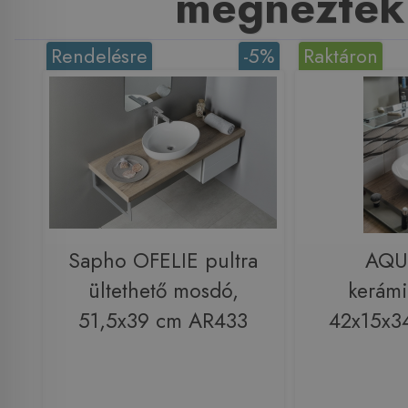
megnézték
Rendelésre
-5%
Raktáron
Sapho OFELIE pultra
AQU
ültethető mosdó,
kerám
51,5x39 cm AR433
42x15x3