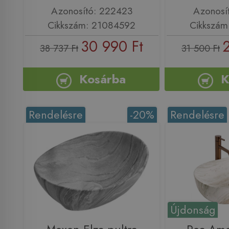
Azonosító: 222423
Azonosí
Cikkszám: 21084592
Cikkszá
30 990 Ft
38 737 Ft
31 500 Ft
Kosárba
K
Rendelésre
-20%
Rendelésre
Újdonság