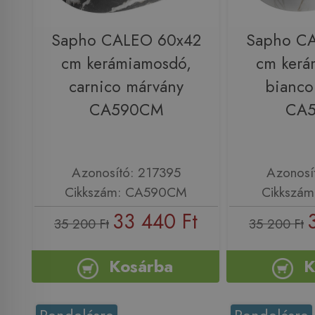
Sapho CALEO 60x42
Sapho C
cm kerámiamosdó,
cm kerá
carnico márvány
bianco
CA590CM
CA
Azonosító: 217395
Azonosí
Cikkszám: CA590CM
Cikkszá
33 440 Ft
35 200 Ft
35 200 Ft
Kosárba
K