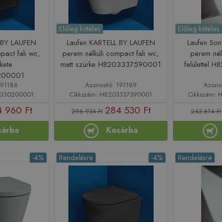
Előleg köteles
Előleg köteles
 BY LAUFEN
Laufen KARTELL BY LAUFEN
Laufen Son
pact fali wc,
perem nélküli compact fali wc,
perem nélk
kete
matt szürke H8203337590001
felülettel
200001
191186
Azonosító: 191189
Azono
3330200001
Cikkszám: H8203337590001
Cikkszám:
 960 Ft
284 530 Ft
296 934 Ft
243 614 Ft
sárba
Kosárba
-4%
Rendelésre
-4%
Rendelésre