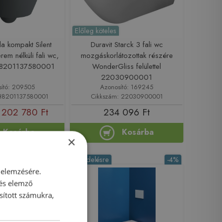
Előleg köteles
a kompakt Silent
Duravit Starck 3 fali wc
rem nélküli fali wc,
mozgáskorlátozottak részére
t H8201137580001
WonderGliss felülettel
22030900001
sító: 209505
Azonosító: 169245
 H8201137580001
Cikkszám: 22030900001
202 780 Ft
234 096 Ft
Kosárba
Kosárba
×
-4%
Rendelésre
-4%
 elemzésére.
 és elemző
sított számukra,