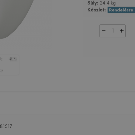
Súly:
24.4 kg
Készlet:
Rendelésre
−
+
881517