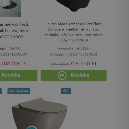
ar mélyöblítésű,
Laufen Meda kompakt Silent Flush
öblítőperem nélküli fali wc lassú
li fali wc, fehér
záródású ülőkével szett, matt fekete
410000001
H8661137160001
sító: 178675
Azonosító: 209509
 H8203410000001
Cikkszám: H8661137160001
206 250 Ft
259 660 Ft
270 030 Ft
Kosárba
Kosárba
%
Rendelésre
-5%