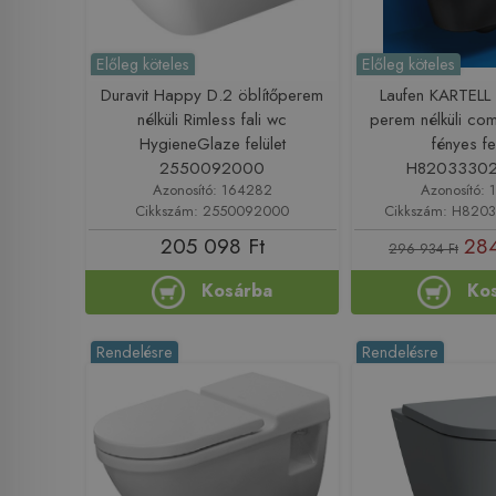
Előleg köteles
Előleg köteles
Duravit Happy D.2 öblítőperem
Laufen KARTELL
nélküli Rimless fali wc
perem nélküli com
HygieneGlaze felület
fényes fe
2550092000
H8203330
Azonosító: 164282
Azonosító: 
Cikkszám: 2550092000
Cikkszám: H820
205 098 Ft
284
296 934 Ft
Kosárba
Ko
Rendelésre
Rendelésre