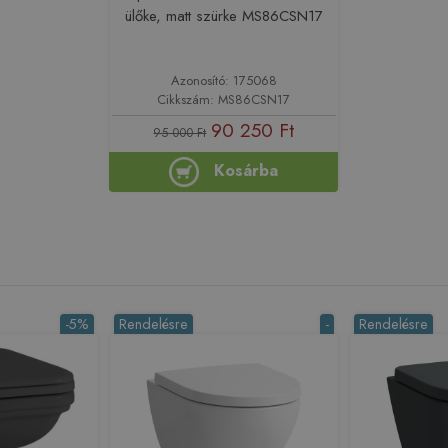
ülőke, matt szürke MS86CSN17
Azonosító: 175068
Cikkszám: MS86CSN17
90 250 Ft
95 000 Ft
Kosárba
-5%
Rendelésre
-
Rendelésre