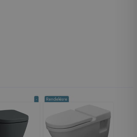
-
Rendelésre