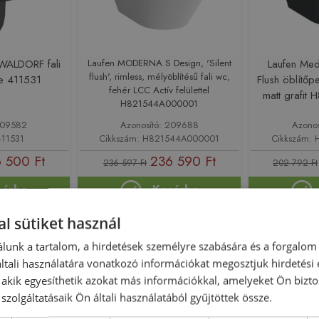
ALDORF fali
Laufen MODERNA S Design, 'Silent
Laufen Med
flush', rimless, mélyöblítésű fali wc,
te 411531
Flush öblítőpe
fehér LCC Actív felülettel
matt grafi
H821544A000001
 209582
Azonosító: 209688
Azono
411531
Cikkszám: H821544A000001
Cikkszám:
 500 Ft
236 590 Ft
236 597 Ft
202 792 Ft
sárba
Kosárba
l sütiket használ
-3%
Rendelésre
-
Rendelésre
lunk a tartalom, a hirdetések személyre szabására és a forgalom
tali használatára vonatkozó információkat megosztjuk hirdetési
, akik egyesíthetik azokat más információkkal, amelyeket Ön bizto
szolgáltatásaik Ön általi használatából gyűjtöttek össze.