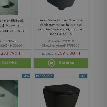
ar mélyöblítésű,
Laufen Meda kompakt Silent Flush
öblítőperem nélküli fali wc lassú
üli fali wc LCC
záródású ülőkével szett, matt grafit
 H8203414000001
H8661137580001
sító: 178678
Azonosító: 209510
 H8203414000001
Cikkszám: H8661137580001
233 790 Ft
259 000 Ft
270 030 Ft
Kosárba
Kosárba
-4%
Rendelésre
-4%