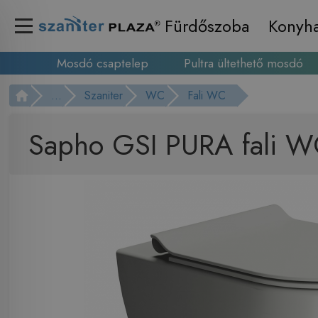
Fürdőszoba
Konyh
Mosdó csaptelep
Pultra ültethető mosdó
...
Szaniter
WC
Fali WC
Sapho GSI PURA fali W