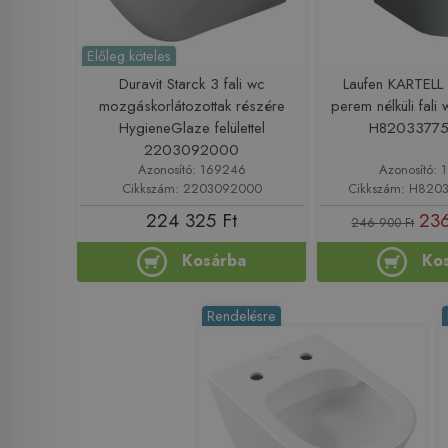
Előleg köteles
Duravit Starck 3 fali wc
Laufen KARTELL
mozgáskorlátozottak részére
perem nélküli fali 
HygieneGlaze felülettel
H8203377
2203092000
Azonosító: 169246
Azonosító: 
Cikkszám: 2203092000
Cikkszám: H820
224 325 Ft
236
246 900 Ft
Kosárba
Ko
Rendelésre