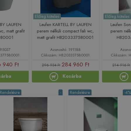
Előleg köteles
Előleg köteles
 BY LAUFEN
Laufen KARTELL BY LAUFEN
Laufen Son
wc, matt grafit
perem nélküli compact fali wc,
perem nélkü
580001
matt grafit H8203337580001
H8203
195037
Azonosító: 191188
Azono
3377580001
Cikkszám: H8203337580001
Cikkszám:
 940 Ft
284 960 Ft
296 934 Ft
214 916 Ft
sárba
Kosárba
Rendelésre
-
Rendelésre
-4