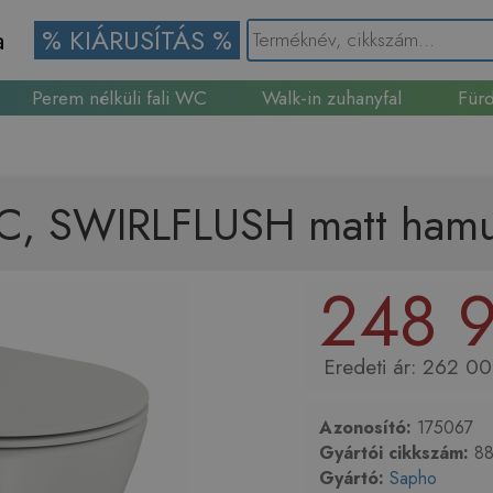
a
% KIÁRUSÍTÁS %
Perem nélküli fali WC
Walk-in zuhanyfal
Fürd
Gránit mosogató
C, SWIRLFLUSH matt hamu
248 9
262 00
Azonosító:
175067
Gyártói cikkszám:
88
Gyártó:
Sapho