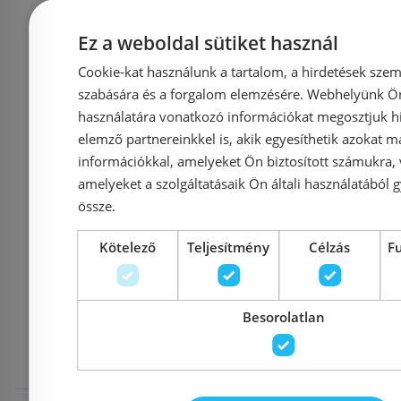
Ez a weboldal sütiket használ
Azonosító: 215414
Azonosí
Cookie-kat használunk a tartalom, a hirdetések szem
Cikkszám: 903915
Cikkszá
szabására és a forgalom elemzésére. Webhelyünk Ön 
használatára vonatkozó információkat megosztjuk hi
208 050 Ft
2
219 000 Ft
240 000 Ft
elemző partnereinkkel is, akik egyesíthetik azokat m
információkkal, amelyeket Ön biztosított számukra,
Kosárba
K
amelyeket a szolgáltatásaik Ön általi használatából g
össze.
Kötelező
Teljesítmény
Célzás
F
Mások ezeket
Besorolatlan
megnézték