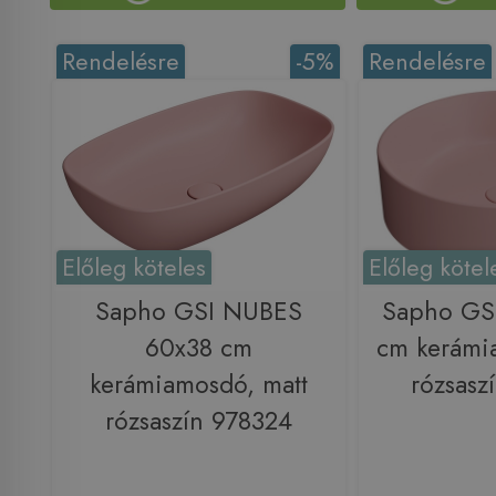
Rendelésre
-5%
Rendelésre
Előleg köteles
Előleg kötel
Sapho GSI NUBES
Sapho GS
60x38 cm
cm kerámi
kerámiamosdó, matt
rózsasz
rózsaszín 978324