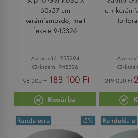
Sapho GSI KUBE X
Sapho GS
60x37 cm
cm kerámi
kerámiamosdó, matt
tortor
fekete 945326
Azonosító: 215294
Azonosí
Cikkszám: 945326
Cikkszá
188 100 Ft
2
198 000 Ft
219 000 Ft
Kosárba
K
Rendelésre
-5%
Rendelésre