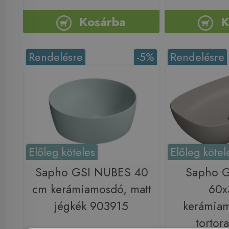
Kosárba
K
Rendelésre
-5%
Rendelésre
Előleg köteles
Előleg kötel
Sapho GSI NUBES 40
Sapho 
cm kerámiamosdó, matt
60x
jégkék 903915
kerámiam
tortor