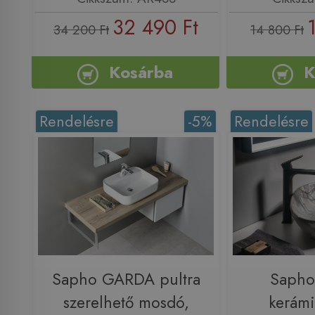
32 490 Ft
34 200 Ft
14 800 Ft
Kosárba
K
Rendelésre
-5%
Rendelésre
Sapho GARDA pultra
Saph
szerelhető mosdó,
kerám