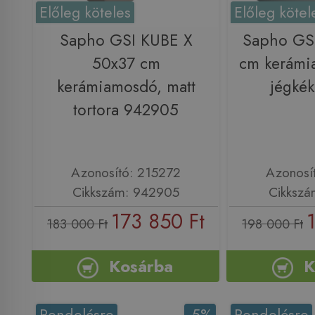
Előleg köteles
Előleg kötel
Sapho GSI KUBE X
Sapho GS
50x37 cm
cm kerámi
kerámiamosdó, matt
jégké
tortora 942905
Azonosító: 215272
Azonosí
Cikkszám: 942905
Cikkszá
173 850 Ft
183 000 Ft
198 000 Ft
Kosárba
K
Rendelésre
-5%
Rendelésre