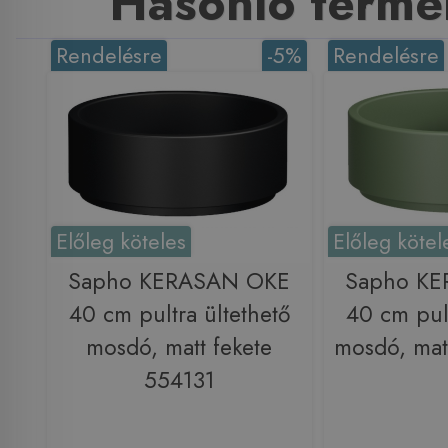
Hasonló termé
Rendelésre
-5%
Rendelésre
Előleg köteles
Előleg kötel
Sapho KERASAN OKE
Sapho K
40 cm pultra ültethető
40 cm pult
mosdó, matt fekete
mosdó, mat
554131