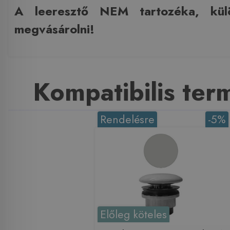
A leeresztő NEM tartozéka, kül
megvásárolni!
Kompatibilis te
Rendelésre
-5%
Előleg köteles