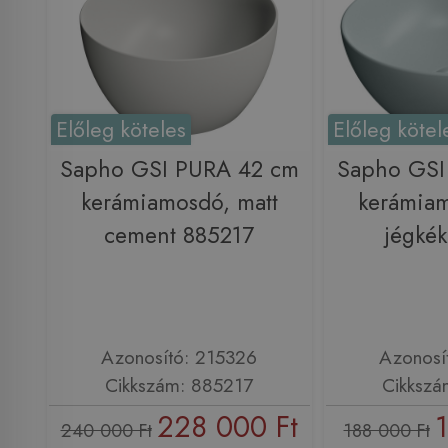
Előleg köteles
Előleg kötel
Sapho GSI PURA 42 cm
Sapho GSI
kerámiamosdó, matt
kerámiam
cement 885217
jégké
Azonosító: 215326
Azonosí
Cikkszám: 885217
Cikkszá
228 000 Ft
1
240 000 Ft
188 000 Ft