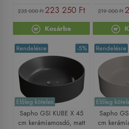
223 250 Ft
2
235 000 Ft
219 000 Ft
Kosárba
K
Rendelésre
-5%
Rendelésre
Előleg köteles
Előleg kötel
Sapho GSI KUBE X 45
Sapho GS
cm kerámiamosdó, matt
cm kerámi