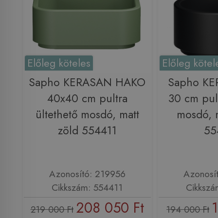
Előleg köteles
Előleg kötel
Sapho KERASAN HAKO
Sapho K
40x40 cm pultra
30 cm pult
ültethető mosdó, matt
mosdó, m
zöld 554411
55
Azonosító: 219956
Azonosí
Cikkszám: 554411
Cikkszá
208 050 Ft
219 000 Ft
194 000 Ft