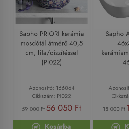
Sapho PRIORI kerámia
Sapho 
mosdótál átmérő 40,5
46x
cm, lila/díszítéssel
kerámiam
(PI022)
4
Azonosító: 166064
Azonosí
Cikkszám: PI022
Cikksz
56 050 Ft
59 000 Ft
18 000 Ft
Kosárba
K