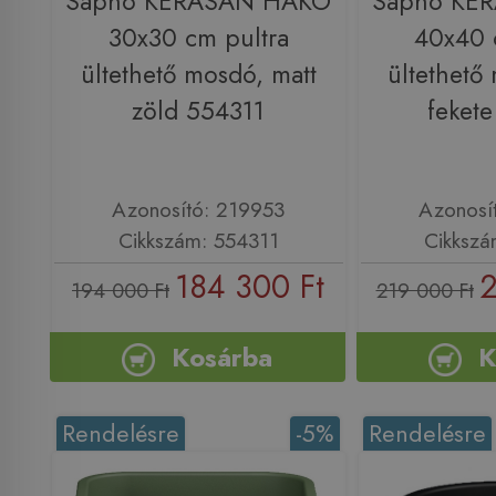
Sapho KERASAN HAKO
Sapho KE
30x30 cm pultra
40x40 
ültethető mosdó, matt
ültethető
zöld 554311
feket
Azonosító: 219953
Azonosí
Cikkszám: 554311
Cikkszá
184 300 Ft
2
194 000 Ft
219 000 Ft
Kosárba
K
Rendelésre
-5%
Rendelésre