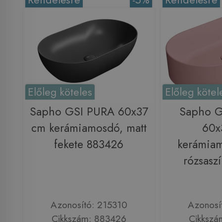
Előleg köteles
Előleg kötel
Sapho GSI PURA 60x37
Sapho G
cm kerámiamosdó, matt
60x
fekete 883426
kerámiam
rózsasz
Azonosító: 215310
Azonosí
Cikkszám: 883426
Cikkszá