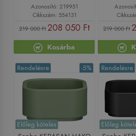
Azonosító: 219951
Azonosí
Cikkszám: 554131
Cikkszá
208 050 Ft
2
219 000 Ft
219 000 Ft
Kosárba
K
Rendelésre
-5%
Rendelésre
Előleg köteles
Előleg kötel