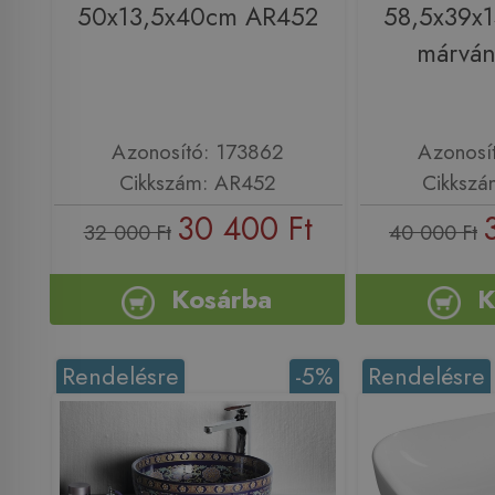
50x13,5x40cm AR452
58,5x39x1
márvá
Azonosító: 173862
Azonosí
Cikkszám: AR452
Cikksz
30 400 Ft
32 000 Ft
40 000 Ft
Kosárba
K
Rendelésre
-5%
Rendelésre