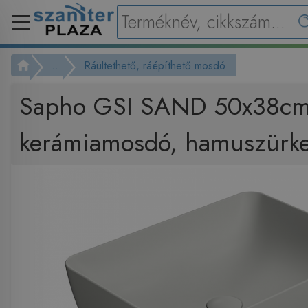
...
Ráültethető, ráépíthető mosdó
Sapho GSI SAND 50x38c
kerámiamosdó, hamuszürk