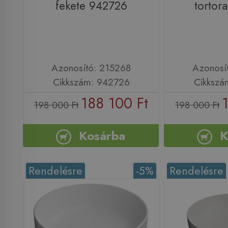
fekete 942726
tortor
Azonosító: 215268
Azonosí
Cikkszám: 942726
Cikkszá
188 100 Ft
198 000 Ft
198 000 Ft
Kosárba
K
Rendelésre
-5%
Rendelésre