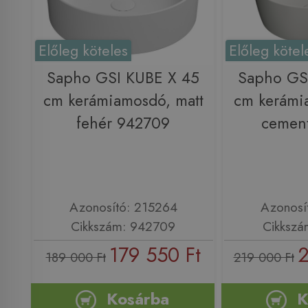
Előleg köteles
Előleg kötel
Sapho GSI KUBE X 45
Sapho GS
cm kerámiamosdó, matt
cm kerámi
fehér 942709
cemen
Azonosító: 215264
Azonosí
Cikkszám: 942709
Cikkszá
179 550 Ft
2
189 000 Ft
219 000 Ft
Kosárba
K