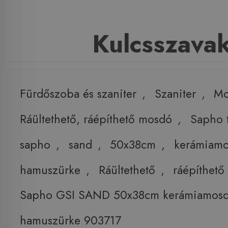
Kulcsszava
Fürdőszoba és szaniter
,
Szaniter
,
Mo
Ráültethető, ráépíthető mosdó
,
Sapho 
sapho
,
sand
,
50x38cm
,
kerámiam
hamuszürke
,
Ráültethető
,
ráépíthet
Sapho GSI SAND 50x38cm kerámiamos
hamuszürke 903717