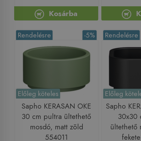
Kosárba
K
Rendelésre
-5%
Rendelésre
Előleg köteles
Előleg kötel
Sapho KERASAN OKE
Sapho KE
30 cm pultra ültethető
30x30 
mosdó, matt zöld
ültethető
554011
feket