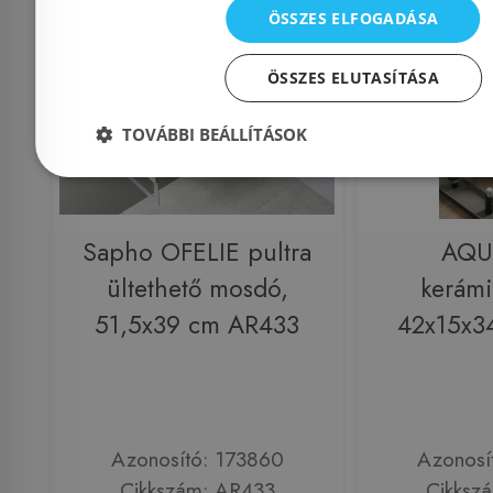
Rendelésre
-5%
Raktáron
ÖSSZES ELFOGADÁSA
ÖSSZES ELUTASÍTÁSA
TOVÁBBI BEÁLLÍTÁSOK
Sapho OFELIE pultra
AQU
ültethető mosdó,
kerám
51,5x39 cm AR433
42x15x3
Azonosító: 173860
Azonosí
Cikkszám: AR433
Cikksz