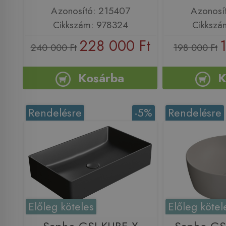
Azonosító: 215407
Azonosí
Cikkszám: 978324
Cikkszá
228 000 Ft
240 000 Ft
198 000 Ft
Kosárba
K
Rendelésre
-5%
Rendelésre
Előleg köteles
Előleg kötel