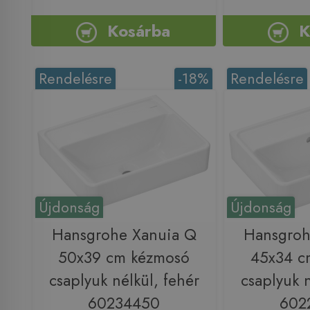
Kosárba
K
Rendelésre
-18%
Rendelésre
Újdonság
Újdonság
Hansgrohe Xanuia Q
Hansgroh
50x39 cm kézmosó
45x34 c
csaplyuk nélkül, fehér
csaplyuk n
60234450
602