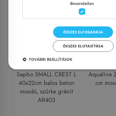
Besorolatlan
Rendelésre
-5%
Rendelésre
ÖSSZES ELFOGADÁSA
ÖSSZES ELUTASÍTÁSA
TOVÁBBI BEÁLLÍTÁSOK
Sapho SMALL CREST L
Aqualine
40x22cm balos beton
cm mos
mosdó, szürke gránit
AR403