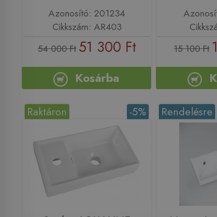
Azonosító: 201234
Azonosí
Cikkszám: AR403
Cikksz
51 300 Ft
54 000 Ft
15 100 Ft
Kosárba
K
Raktáron
-5%
Rendelésre