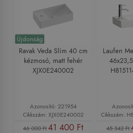
Újdonság
Ravak Veda Slim 40 cm
Laufen M
kézmosó, matt fehér
46x23,5
XJX0E240002
H81511
Azonosító: 221954
Azonosí
Cikkszám: XJX0E240002
Cikkszám: H
41 400 Ft
46 000 Ft
45 342 Ft