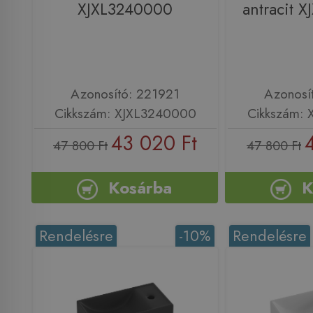
XJXL3240000
antracit 
Azonosító: 221921
Azonosí
Cikkszám: XJXL3240000
Cikkszám:
43 020 Ft
47 800 Ft
47 800 Ft
Kosárba
K
Rendelésre
-10%
Rendelésre