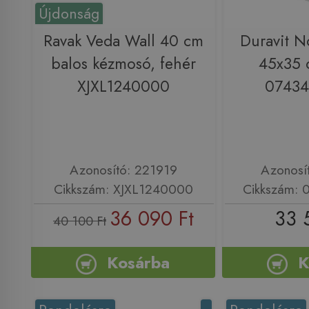
Újdonság
Ravak Veda Wall 40 cm
Duravit N
balos kézmosó, fehér
45x35 
XJXL1240000
0743
Azonosító: 221919
Azonosí
Cikkszám: XJXL1240000
Cikkszám:
36 090 Ft
33 
40 100 Ft
Kosárba
K