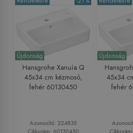
Rendelésre
-27%
Rendelésre
Újdonság
Újdonság
Hansgrohe Xanuia Q
Hansgroh
45x34 cm kézmosó,
45x34 c
fehér 60130450
fehér 
Azonosító: 224835
Azonosí
Cikkszám: 60130450
Cikkszám