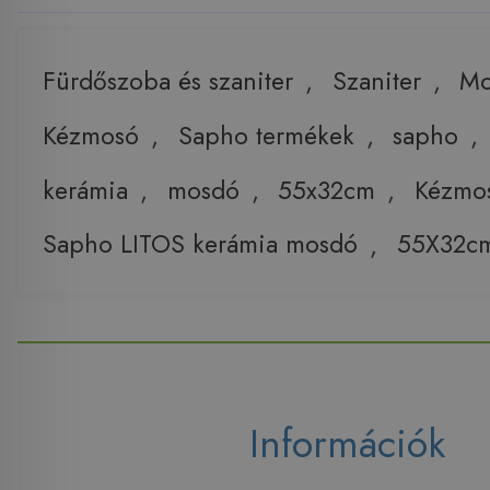
Fürdőszoba és szaniter
,
Szaniter
,
Mo
Kézmosó
,
Sapho termékek
,
sapho
,
kerámia
,
mosdó
,
55x32cm
,
Kézmo
Sapho LITOS kerámia mosdó
,
55X32c
Információk