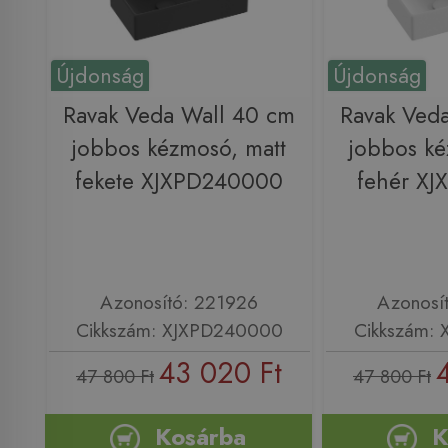
Újdonság
Újdonság
Ravak Veda Wall 40 cm
Ravak Ved
jobbos kézmosó, matt
jobbos ké
fekete XJXPD240000
fehér X
Azonosító: 221926
Azonosí
Cikkszám: XJXPD240000
Cikkszám:
43 020 Ft
47 800 Ft
47 800 Ft
Kosárba
K