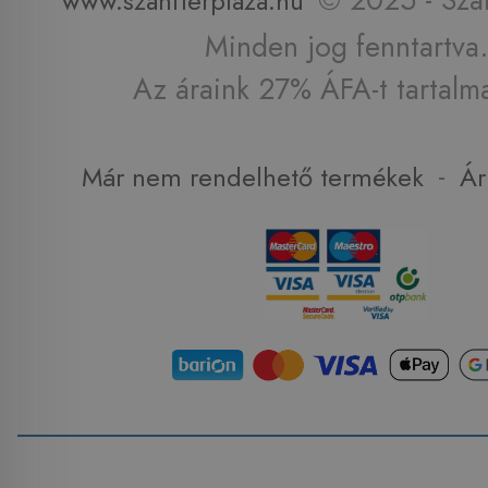
www.szaniterplaza.hu
Minden jog fenntartva.
Az áraink 27% ÁFA-t tartalm
-
Már nem rendelhető termékek
Ár