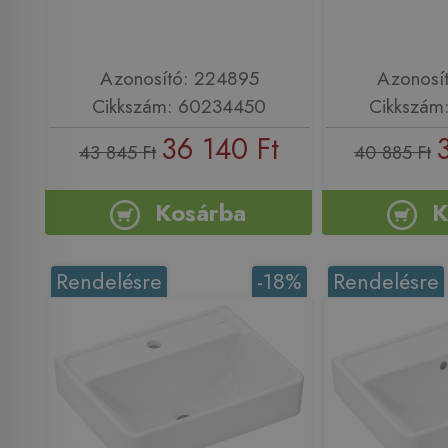
Azonosító: 224895
Azonosí
Cikkszám: 60234450
Cikkszám
36 140 Ft
43 845 Ft
40 885 Ft
Kosárba
K
Rendelésre
-18%
Rendelésre