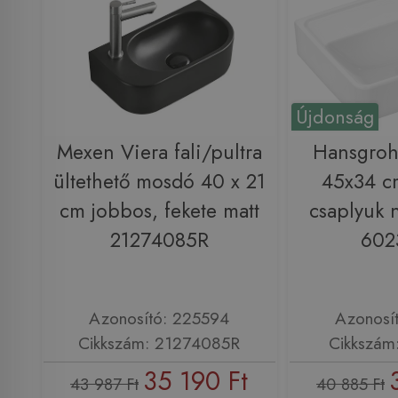
Újdonság
Mexen Viera fali/pultra
Hansgroh
ültethető mosdó 40 x 21
45x34 c
cm jobbos, fekete matt
csaplyuk n
21274085R
602
Azonosító: 225594
Azonosí
Cikkszám: 21274085R
Cikkszám
35 190 Ft
43 987 Ft
40 885 Ft