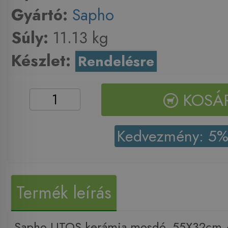
Gyártó:
Sapho
Súly:
11.13 kg
Készlet:
Rendelésre
KOSÁ
Kedvezmény: 5
Termék leírás
Sapho LITOS kerámia mosdó, 55X32cm