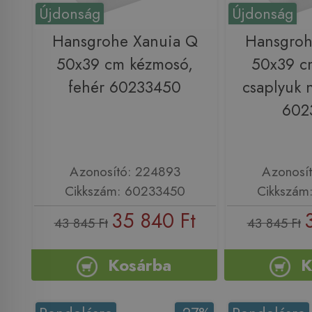
Újdonság
Újdonság
Hansgrohe Xanuia Q
Hansgroh
50x39 cm kézmosó,
50x39 c
fehér 60233450
csaplyuk n
602
Azonosító: 224893
Azonosí
Cikkszám: 60233450
Cikkszám
35 840 Ft
43 845 Ft
43 845 Ft
Kosárba
K