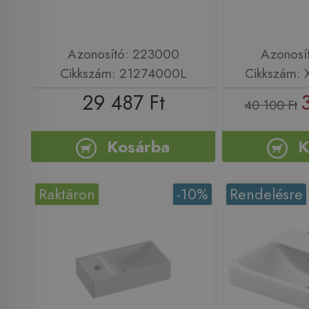
Azonosító: 223000
Azonosí
Cikkszám: 21274000L
Cikkszám:
29 487 Ft
40 100 Ft
Kosárba
K
Raktáron
-10%
Rendelésre