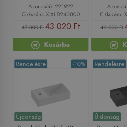
Azonosító: 221922
Azonosí
Cikkszám: XJXLD240000
Cikkszám:
43 020 Ft
47 800 Ft
46 000 Ft
Kosárba
K
Rendelésre
-10%
Rendelésre
Újdonság
Újdonság