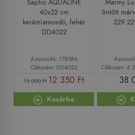
Sapho AQUALINE
Marmy Lu
40x22 cm
öntött már
kerámiamosdó, fehér
229 22
DD4022
Azonosító: 178586
Azonosí
Cikkszám: DD4022
Cikkszám: 6 
12 350 Ft
38 
13 000 Ft
Kosárba
K