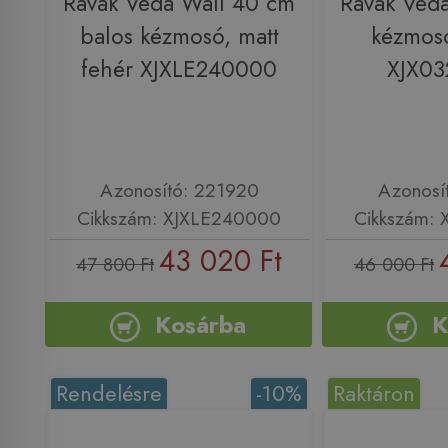
Ravak Veda Wall 40 cm
Ravak Ved
balos kézmosó, matt
kézmosó
fehér XJXLE240000
XJX0
Azonosító: 221920
Azonosí
Cikkszám: XJXLE240000
Cikkszám:
43 020 Ft
47 800 Ft
46 000 Ft
Kosárba
K
Rendelésre
-10%
Raktáron