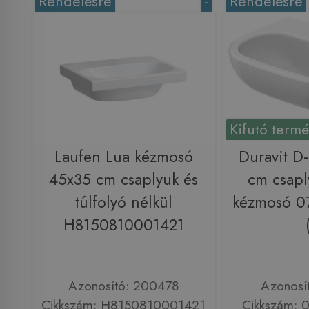
Rendelésre
-
Rendelésre
Kifutó term
Laufen Lua kézmosó
Duravit D
45x35 cm csaplyuk és
cm csapl
túlfolyó nélkül
kézmosó 
H8150810001421
Azonosító: 200478
Azonosí
Cikkszám: H8150810001421
Cikkszám: