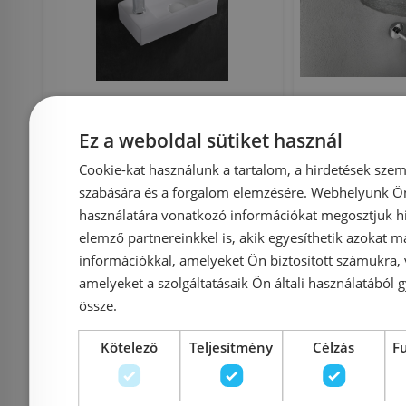
Niwell ONA 37x18 cm
Sapho B
pultra vagy falra
kőmosdó, 
Ez a weboldal sütiket használ
szerelhető mosdó
fekete ant
Cookie-kat használunk a tartalom, a hirdetések szem
szabására és a forgalom elemzésére. Webhelyünk Ön 
NWSZ-ONA3718
használatára vonatkozó információkat megosztjuk hi
elemző partnereinkkel is, akik egyesíthetik azokat m
információkkal, amelyeket Ön biztosított számukra,
Azonosító: 184852
Azonosí
amelyeket a szolgáltatásaik Ön általi használatából g
Cikkszám: NWSZ-ONA3718
Cikkszá
össze.
27 990 Ft
74 000 Ft
Kötelező
Teljesítmény
Célzás
F
Kosárba
K