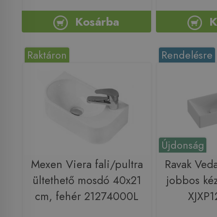
Kosárba
K
Raktáron
Rendelésre
Újdonság
Mexen Viera fali/pultra
Ravak Ved
ültethető mosdó 40x21
jobbos ké
cm, fehér 21274000L
XJXP