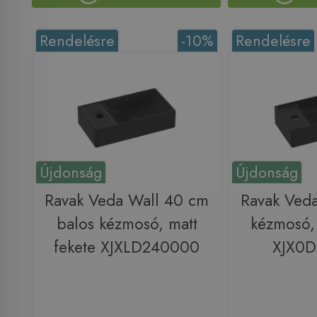
Rendelésre
-10%
Rendelésre
Újdonság
Újdonság
Ravak Veda Wall 40 cm
Ravak Ved
balos kézmosó, matt
kézmosó, 
fekete XJXLD240000
XJX0