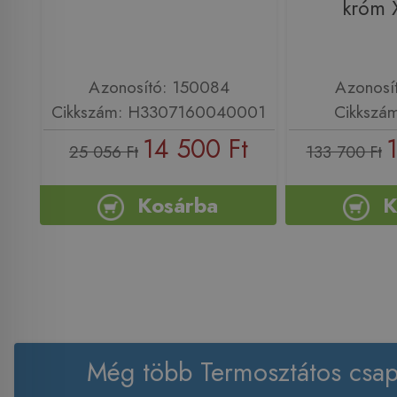
króm 
Azonosító: 150084
Azonosí
Cikkszám: H3307160040001
Cikkszá
14 500 Ft
25 056 Ft
133 700 Ft
Kosárba
K
Még több Termosztátos csap