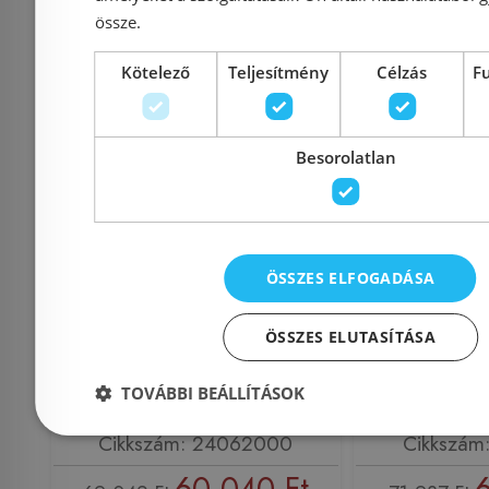
össze.
Kötelező
Teljesítmény
Célzás
F
Besorolatlan
Még 2 db ezen az áron!
Grohe Eurocube
Grohe Esse
egykaros falba épített
falba építe
zuhanycsaptelep, 2
fogyaszt
ÖSSZES ELFOGADÁSA
fogyasztóhoz 24062000
240
ÖSSZES ELUTASÍTÁSA
TOVÁBBI BEÁLLÍTÁSOK
Azonosító: 171933
Azonosí
Cikkszám: 24062000
Cikkszám
60 040 Ft