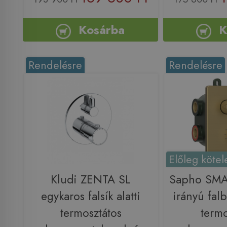
Kosárba
K
Rendelésre
Rendelésre
Előleg kötel
Kludi ZENTA SL
Sapho SMA
egykaros falsík alatti
irányú falb
termosztátos
termo