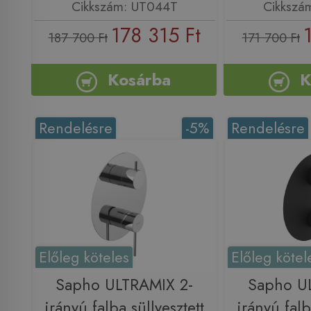
Cikkszám: UT044T
Cikkszá
178 315 Ft
187 700 Ft
171 700 Ft
Kosárba
K
Rendelésre
-5%
Rendelésre
Előleg köteles
Előleg kötel
Sapho ULTRAMIX 2-
Sapho U
irányú falba süllyesztett
irányú falb