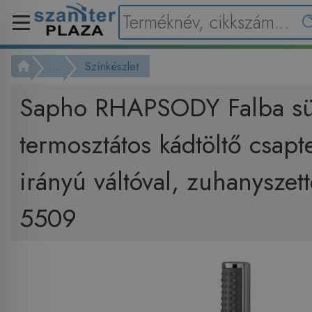
...
Színkészlet
Sapho RHAPSODY Falba süll
termosztátos kádtöltő csapte
irányú váltóval, zuhanyszet
5509