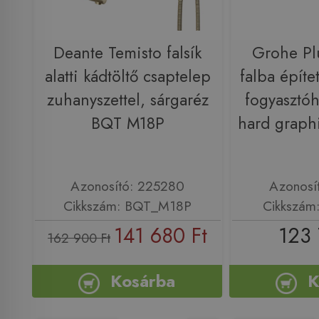
Deante Temisto falsík
Grohe Pl
alatti kádtöltő csaptelep
falba építe
zuhanyszettel, sárgaréz
fogyasztó
BQT M18P
hard graph
Azonosító: 225280
Azonosí
Cikkszám: BQT_M18P
Cikkszám
141 680 Ft
123 
162 900 Ft
Kosárba
K