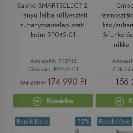
Sapho SMARTSELECT 2-
Empo
irányú falba süllyesztett
termosztátos
zuhanycsaptelep szett,
kád/zuhan
króm RP042-01
3-funkciós,
nikke
Azonosító: 213743
Azonosí
Cikkszám: RP042-01
Cikkszá
174 990 Ft
156 
184 200 Ft
Kosárba
K
Rendelésre
-12%
Rendelésre