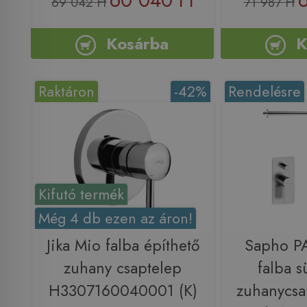
69 042 Ft
71 987 Ft
Kosárba
K
Raktáron
-42%
Rendelésre
Kifutó termék
Még 4 db ezen az áron!
Jika Mio falba építhető
Sapho PA
zuhany csaptelep
falba sü
H3307160040001 (K)
zuhanycsap