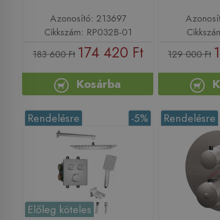
Azonosító: 213697
Azonosí
Cikkszám: RP032B-01
Cikkszá
174 420 Ft
183 600 Ft
129 000 Ft
Kosárba
K
Rendelésre
-5%
Rendelésre
Előleg köteles