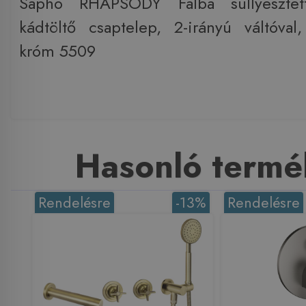
Sapho RHAPSODY Falba süllyesztett
kádtöltő csaptelep, 2-irányú váltóval,
króm 5509
Hasonló termé
Rendelésre
-13%
Rendelésre