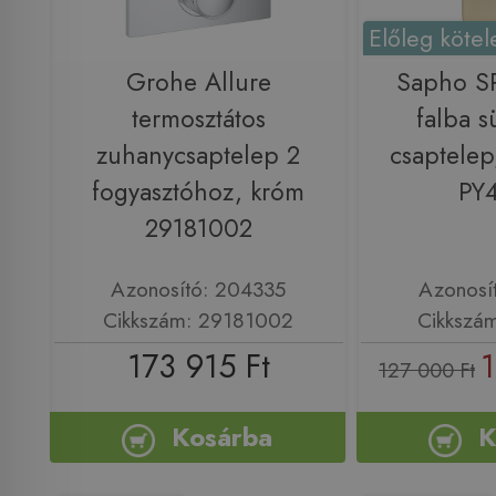
Előleg kötel
Grohe Allure
Sapho SP
termosztátos
falba sü
zuhanycsaptelep 2
csaptelep
fogyasztóhoz, króm
PY
29181002
Azonosító: 204335
Azonosí
Cikkszám: 29181002
Cikkszá
173 915 Ft
1
127 000 Ft
Kosárba
K