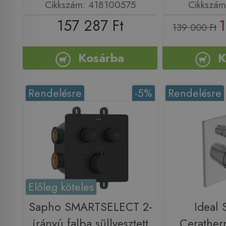
Cikkszám: 418100575
Cikkszá
157 287 Ft
1
139 000 Ft
Kosárba
K
Rendelésre
-5%
Rendelésre
Előleg köteles
Sapho SMARTSELECT 2-
Ideal 
irányú falba süllyesztett
Cerather