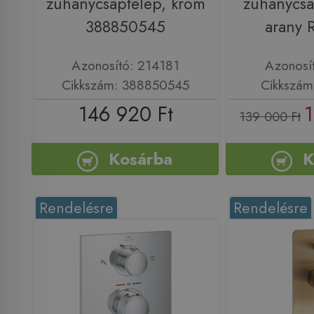
zuhanycsaptelep, króm
zuhanycsa
388850545
arany
Azonosító: 214181
Azonosí
Cikkszám: 388850545
Cikkszá
146 920 Ft
1
139 000 Ft
Kosárba
K
Rendelésre
Rendelésre