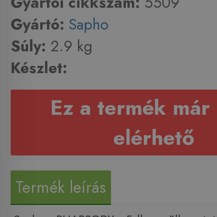
Gyártói cikkszám:
5509
Gyártó:
Sapho
Súly:
2.9 kg
Készlet:
Ez a termék már
elérhető
Termék leírás