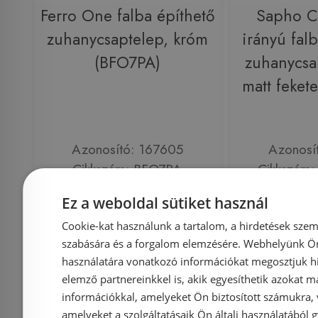
Ferro One falba építhető
Sapho C
zuhanycsaptelep, króm
irányú falb
(BFO7PA)
zuhanycsap
matt feke
Azonosító: 167605
Azonosí
Cikkszám: BFO7PA
Cikkszám
13 020 Ft
15 500 Ft
122 600 Ft
Ez a weboldal sütiket használ
Cookie-kat használunk a tartalom, a hirdetések szem
Kosárba
K
szabására és a forgalom elemzésére. Webhelyünk Ön 
használatára vonatkozó információkat megosztjuk hi
elemző partnereinkkel is, akik egyesíthetik azokat m
Raktáron
-13%
Rendelésre
információkkal, amelyeket Ön biztosított számukra,
amelyeket a szolgáltatásaik Ön általi használatából g