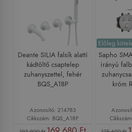
Előleg kötel
Deante SILIA falsík alatti
Sapho SMA
kádtöltő csaptelep
irányú falb
zuhanyszettel, fehér
zuhanycsap
BQS_A18P
króm 
Azonosító: 214783
Azonosí
Cikkszám: BQS_A18P
Cikkszám
169 680 Ft
1
193 900 Ft
175 600 Ft