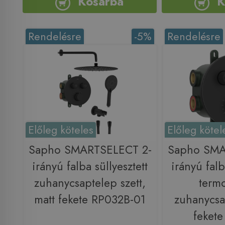
Kosárba
K
Rendelésre
-5%
Rendelésre
Előleg köteles
Előleg kötel
Sapho SMARTSELECT 2-
Sapho SMA
irányú falba süllyesztett
irányú falb
zuhanycsaptelep szett,
termo
matt fekete RP032B-01
zuhanycsa
feket