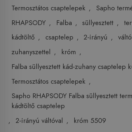
Termosztátos csaptelepek
,
Sapho term
RHAPSODY
,
Falba
,
süllyesztett
,
te
kádtöltő
,
csaptelep
,
2-irányú
,
váltó
zuhanyszettel
,
króm
,
Falba süllyesztett kád-zuhany csaptelep k
Termosztátos csaptelepek
,
Sapho RHAPSODY Falba süllyesztett term
kádtöltő csaptelep
,
2-irányú váltóval
,
króm 5509