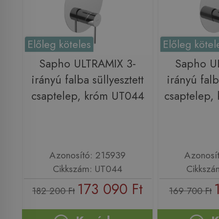
Előleg köteles
Előleg kötel
Sapho ULTRAMIX 3-
Sapho U
irányú falba süllyesztett
irányú falb
csaptelep, króm UT044
csaptelep,
Azonosító: 215939
Azonosí
Cikkszám: UT044
Cikkszá
173 090 Ft
182 200 Ft
169 700 Ft