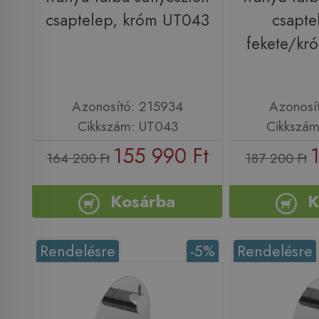
csaptelep, króm UT043
csapte
fekete/k
Azonosító: 215934
Azonosí
Cikkszám: UT043
Cikkszá
155 990 Ft
164 200 Ft
187 200 Ft
Kosárba
K
Rendelésre
-5%
Rendelésre