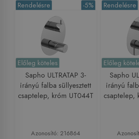
Rendelésre
-5%
Rendelésre
Előleg köteles
Előleg kötel
Sapho ULTRATAP 3-
Sapho U
irányú falba süllyesztett
irányú falb
csaptelep, króm UT044T
csaptelep,
Azonosító: 216864
Azonosí