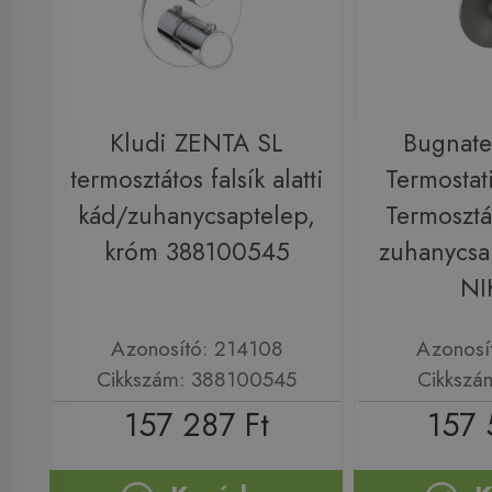
Kludi ZENTA SL
Bugnate
termosztátos falsík alatti
Termosta
kád/zuhanycsaptelep,
Termosztát
króm 388100545
zuhanycsa
NI
Azonosító: 214108
Azonosí
Cikkszám: 388100545
Cikkszá
157 287 Ft
157 