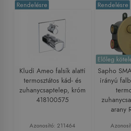
Rendelésre
Rendelésre
Előleg kötel
Kludi Ameo falsík alatti
Sapho SMA
termosztátos kád- és
irányú falb
zuhanycsaptelep, króm
termo
418100575
zuhanycsa
arany
Azonosító: 211464
Azonosí