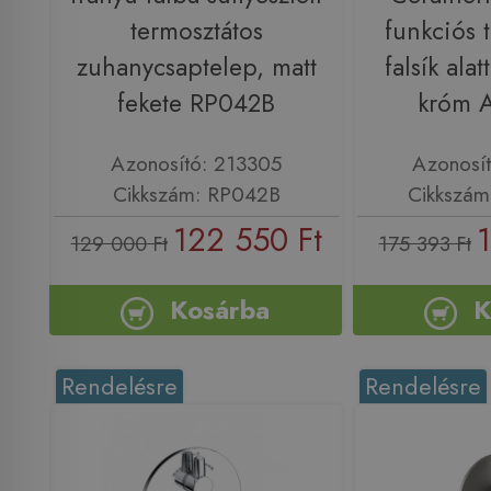
termosztátos
funkciós 
zuhanycsaptelep, matt
falsík alat
fekete RP042B
króm 
Azonosító: 213305
Azonosí
Cikkszám: RP042B
Cikkszá
122 550 Ft
1
129 000 Ft
175 393 Ft
Kosárba
K
Rendelésre
Rendelésre