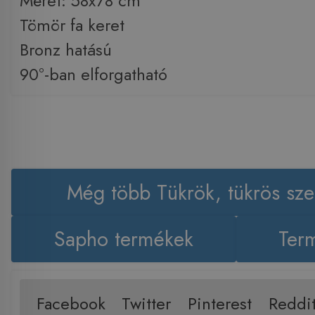
Méret: 58x78 cm
Tömör fa keret
Bronz hatású
90°-ban elforgatható
Még több Tükrök, tükrös sz
Sapho termékek
Term
Facebook
Twitter
Pinterest
Reddi