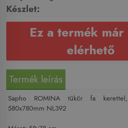
Készlet:
Ez a termék már
elérhető
Termék leírás
Sapho ROMINA tükör fa kerettel,
580x780mm NL392