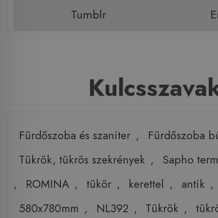
Tumblr
E
Kulcsszava
Fürdőszoba és szaniter
,
Fürdőszoba b
Tükrök, tükrös szekrények
,
Sapho ter
,
ROMINA
,
tükör
,
kerettel
,
antik
,
580x780mm
,
NL392
,
Tükrök
,
tükr