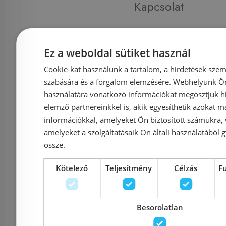
Kapcsolat
Adatvédelmi tájékoztató
Ez a weboldal sütiket használ
Cookie-kat használunk a tartalom, a hirdetések szem
Általános Szerződési Feltételek
szabására és a forgalom elemzésére. Webhelyünk Ön 
használatára vonatkozó információkat megosztjuk hi
Impresszum
elemző partnereinkkel is, akik egyesíthetik azokat m
információkkal, amelyeket Ön biztosított számukra,
amelyeket a szolgáltatásaik Ön általi használatából g
össze.
Elérhetőségek
Kötelező
Teljesítmény
Célzás
F
1135 Budapest, Reitter F
Cím:
Besorolatlan
56.