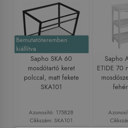
Bemutatóteremben
kiállítva
Sapho SKA 60
Sapho 
mosdótartó keret
ETIDE 70 n
polccal, matt fekete
mosdósze
SKA101
fehé
Azonosító: 175828
Azonosí
Cikkszám: SKA101
Cikksz