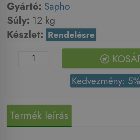
Gyártó:
Sapho
Súly:
12 kg
Készlet:
Rendelésre
KOSÁ
Kedvezmény: 5
Termék leírás