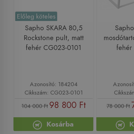
Előleg köteles
Sapho SKARA 80,5
Sapho
Rockstone pult, matt
mosdótartó
fehér CG023-0101
fehér
Azonosító: 184204
Azonosí
Cikkszám: CG023-0101
Cikkszá
98 800 Ft
104 000 Ft
78 000 Ft
Kosárba
K