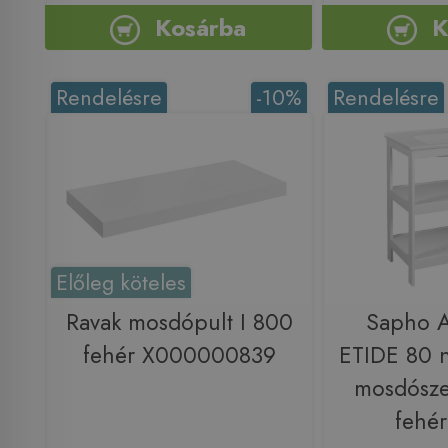
Kosárba
K
Rendelésre
-10%
Rendelésre
Előleg köteles
Ravak mosdópult I 800
Sapho 
fehér X000000839
ETIDE 80 n
mosdósze
fehé