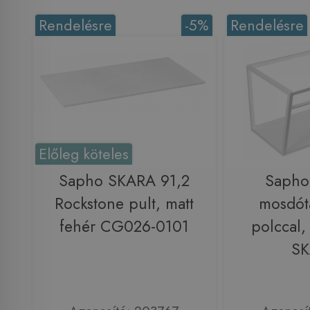
Rendelésre
-5%
Rendelésre
Előleg köteles
Sapho SKARA 91,2
Sapho
Rockstone pult, matt
mosdóta
fehér CG026-0101
polccal,
SK