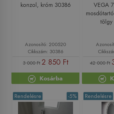
konzol, króm 30386
VEGA 7
mosdótartó 
tölg
Azonosító: 200520
Azonosí
Cikkszám: 30386
Cikksz
2 850 Ft
3 000 Ft
42 000 Ft
Kosárba
K
Rendelésre
-5%
Rendelésre