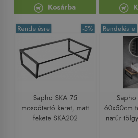
Kosárba
K
Rendelésre
-5%
Rendelésre
Sapho SKA 75
Saph
mosdótartó keret, matt
60x50cm tö
fekete SKA202
natúr töl