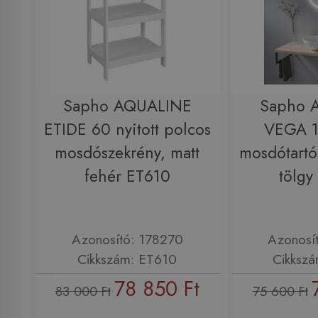
Sapho AQUALINE
Sapho 
ETIDE 60 nyitott polcos
VEGA 
mosdószekrény, matt
mosdótartó 
fehér ET610
tölg
Azonosító: 178270
Azonosí
Cikkszám: ET610
Cikksz
78 850 Ft
83 000 Ft
75 600 Ft