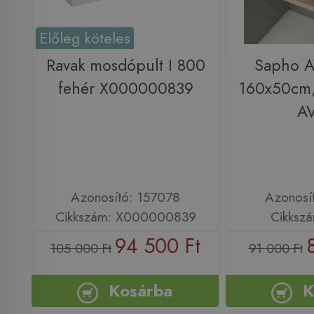
Előleg köteles
Ravak mosdópult I 800
Sapho A
fehér X000000839
160x50cm, 
A
Azonosító: 157078
Azonosí
Cikkszám: X000000839
Cikksz
94 500 Ft
105 000 Ft
91 000 Ft
Kosárba
K