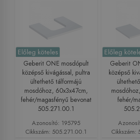
Előleg köteles
Előleg kötel
Geberit ONE mosdópult
Geberit O
középső kivágással, pultra
középső kivá
ültethető tálformájú
ültethető
mosdóhoz, 60x3x47cm,
mosdóhoz,
fehér/magasfényű bevonat
fehér/ma
505.271.00.1
505.2
Azonosító: 195795
Azonosí
Cikkszám: 505.271.00.1
Cikkszám: 