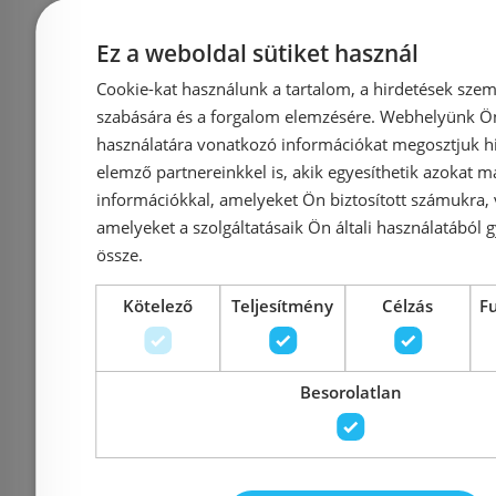
82 650 Ft
87 000 Ft
85 000 Ft
Ez a weboldal sütiket használ
Kosárba
K
Cookie-kat használunk a tartalom, a hirdetések szem
szabására és a forgalom elemzésére. Webhelyünk Ön 
használatára vonatkozó információkat megosztjuk hi
Rendelésre
-5%
Rendelésre
elemző partnereinkkel is, akik egyesíthetik azokat m
információkkal, amelyeket Ön biztosított számukra,
amelyeket a szolgáltatásaik Ön általi használatából g
össze.
Kötelező
Teljesítmény
Célzás
F
Előleg köteles
Besorolatlan
Sapho CREST 40x22 cm
Sapho 
mosdótartó konzol MDF
ETIDE 80 n
polccal, matt fekete
mosdósze