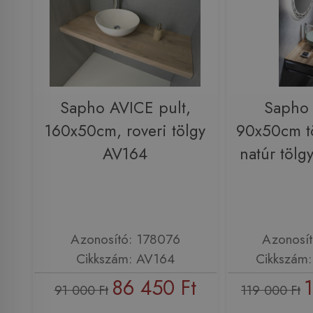
Sapho AVICE pult,
Saph
160x50cm, roveri tölgy
90x50cm tö
AV164
natúr töl
Azonosító: 178076
Azonosí
Cikkszám: AV164
Cikkszám
86 450 Ft
91 000 Ft
119 000 Ft