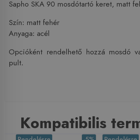
Sapho SKA 90 mosdótartó keret, matt f
Szín: matt fehér
Anyaga: acél
Opcióként rendelhető hozzá mosdó v
pult.
Kompatibilis te
Rendelésre
-5%
Rendelésre