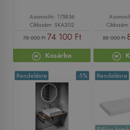
Azonosító: 175836
Azonosí
Cikkszám: SKA202
Cikkszám
74 100 Ft
78 000 Ft
88 000 Ft
Kosárba
K
Rendelésre
-5%
Rendelésre
Előleg kötel