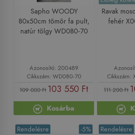
Sapho WOODY
Ravak mosd
80x50cm tömör fa pult,
fehér X
natúr tölgy WD080-70
Azonosító: 200489
Azonosí
Cikkszám: WD080-70
Cikkszám:
103 550 Ft
1
109 000 Ft
111 200 Ft
Kosárba
K
Rendelésre
-5%
Rendelésre