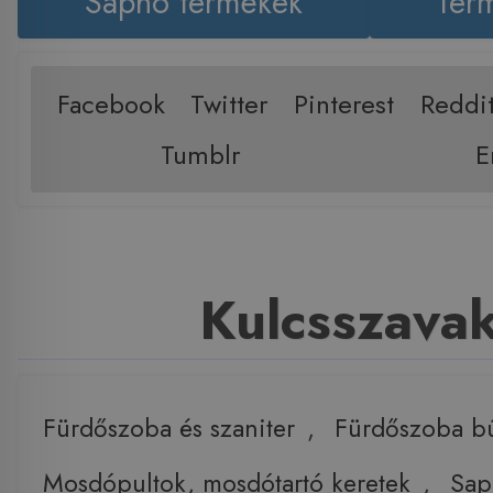
Sapho termékek
Term
Facebook
Twitter
Pinterest
Reddi
Tumblr
E
Kulcsszava
Fürdőszoba és szaniter
,
Fürdőszoba b
Mosdópultok, mosdótartó keretek
,
Sap