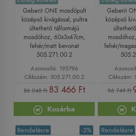
Geberit ONE mosdópult
Geberit O
középső kivágással, pultra
középső kivá
ültethető tálformájú
ültethető
mosdóhoz, 60x3x47cm,
mosdóhoz,
fehér/matt bevonat
fehér/magas
505.271.00.2
505.2
Azonosító: 195796
Azonosí
Cikkszám: 505.271.00.2
Cikkszám: 
83 466 Ft
86 048 Ft
96 749 Ft
Kosárba
K
Rendelésre
-3%
Rendelésre