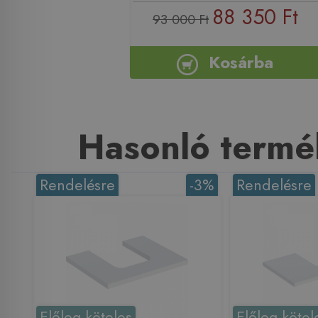
88 350 Ft
93 000 Ft
Kosárba
Hasonló termé
Rendelésre
-3%
Rendelésre
Előleg köteles
Előleg kötel