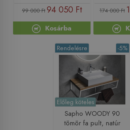
94 050 Ft
1
99 000 Ft
174 000 Ft
Kosárba
K
Rendelésre
-5%
Előleg köteles
Sapho WOODY 90
tömör fa pult, natúr