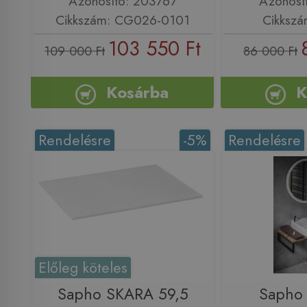
Azonosító: 203767
Azonosí
Cikkszám: CG026-0101
Cikkszá
103 550 Ft
109 000 Ft
86 000 Ft
Kosárba
K
Rendelésre
-5%
Rendelésre
Előleg köteles
Sapho SKARA 59,5
Saph