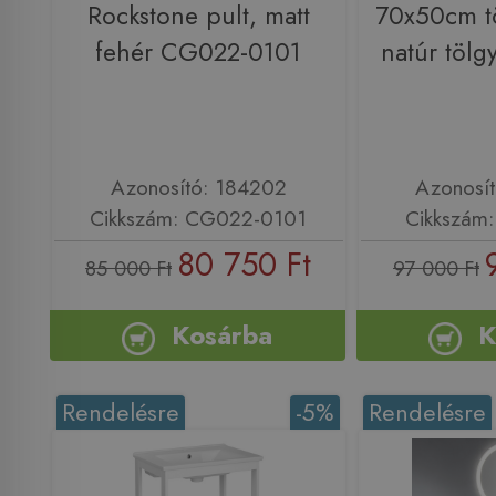
Rockstone pult, matt
70x50cm tö
fehér CG022-0101
natúr töl
Azonosító: 184202
Azonosí
Cikkszám: CG022-0101
Cikkszám
80 750 Ft
85 000 Ft
97 000 Ft
Kosárba
K
Rendelésre
-5%
Rendelésre