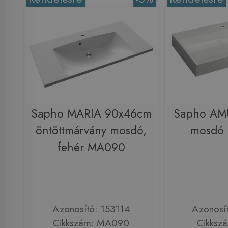
Sapho MARIA 90x46cm
Sapho AM
öntöttmárvány mosdó,
mosdó 
fehér MA090
Azonosító: 153114
Azonosí
Cikkszám: MA090
Cikksz