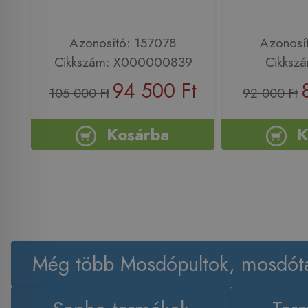
Azonosító: 157078
Azonosí
Cikkszám: X000000839
Cikksz
94 500 Ft
105 000 Ft
92 000 Ft
Kosárba
K
Még több Mosdópultok, mosdóta