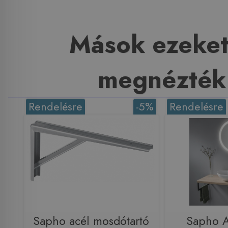
Mások ezeket
megnézték
Rendelésre
-5%
Rendelésre
Sapho acél mosdótartó
Sapho 