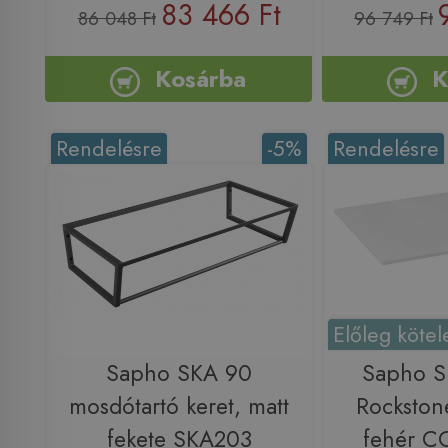
83 466 Ft
86 048 Ft
96 749 Ft
Kosárba
K
Rendelésre
-5%
Rendelésre
Előleg kötel
Sapho SKA 90
Sapho S
mosdótartó keret, matt
Rockstone
fekete SKA203
fehér C