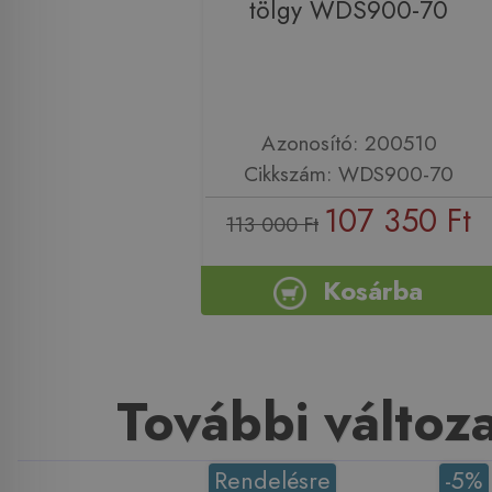
tölgy WDS900-70
Azonosító: 200510
Cikkszám: WDS900-70
107 350 Ft
113 000 Ft
Kosárba
További változ
Rendelésre
-5%