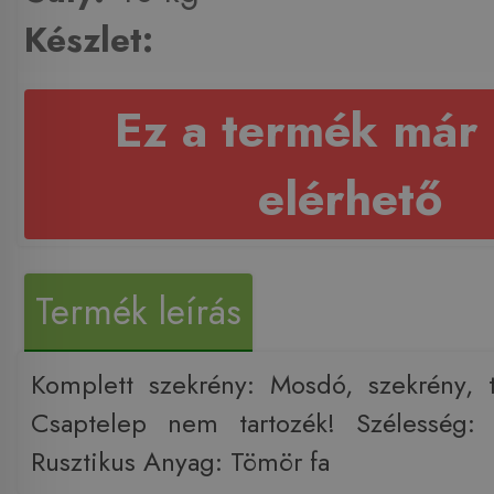
Készlet:
Ez a termék már
elérhető
Termék leírás
Komplett szekrény: Mosdó, szekrény, tü
Csaptelep nem tartozék! Szélesség:
Rusztikus Anyag: Tömör fa