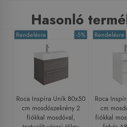
Hasonló termé
Rendelésre
-5%
Rendelésre
Roca Inspira Unik 80x50
Roca Inspi
cm mosdószekrény 2
cm mosdó
fiókkal mosdóval,
fiókkal mos
texturált városi tölgy
fehér A