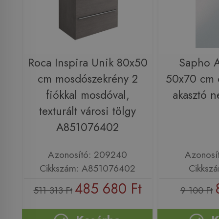
Roca Inspira Unik 80x50
Sapho 
cm mosdószekrény 2
50x70 cm c
fiókkal mosdóval,
akasztó n
texturált városi tölgy
A851076402
Azonosító: 209240
Azonosí
Cikkszám: A851076402
Cikksz
485 680 Ft
511 313 Ft
9 100 Ft