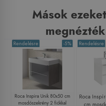
Mások ezeket
megnézték
Rendelésre
-5%
Rendelésre
Roca Inspira Unik 80x50 cm
Roca Inspi
mosdószekrény 2 fiókkal
cm mosdó