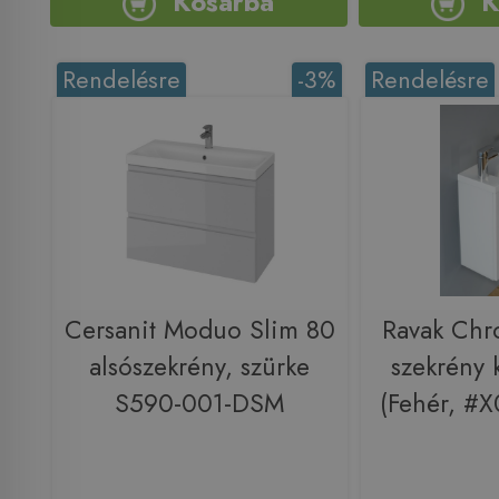
Kosárba
K
Rendelésre
-3%
Rendelésre
Cersanit Moduo Slim 80
Ravak Ch
alsószekrény, szürke
szekrény 
S590-001-DSM
(Fehér, #