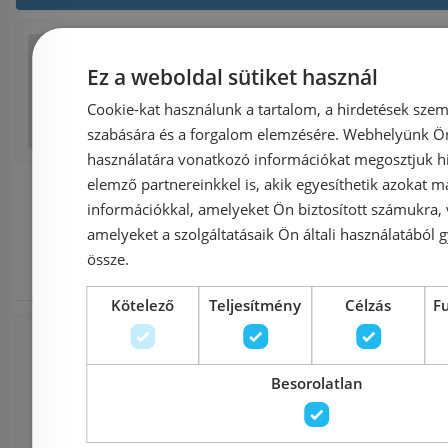
Facebook
Twitter
Pinterest
Reddi
Ez a weboldal sütiket használ
Tumblr
E
Cookie-kat használunk a tartalom, a hirdetések szem
szabására és a forgalom elemzésére. Webhelyünk Ön 
használatára vonatkozó információkat megosztjuk hi
elemző partnereinkkel is, akik egyesíthetik azokat m
információkkal, amelyeket Ön biztosított számukra,
amelyeket a szolgáltatásaik Ön általi használatából g
Kulcsszava
össze.
Kötelező
Teljesítmény
Célzás
F
Fürdőszoba és szaniter
,
Fürdőszoba b
Besorolatlan
Savini termékek
,
Savini
,
Rusztikus
,