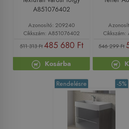
A851076402
Azonosító: 209240
Azonosí
Cikkszám: A851076402
Cikkszám:
485 680 Ft
511 313 Ft
546 299 Ft
Kosárba
K
Rendelésre
-5%