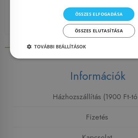
Mosdószekrény
,
Fürdőszoba bútor
,
ÖSSZES ELFOGADÁSA
Savini 105 cm Rusztikus Mosdószekrény
ÖSSZES ELUTASÍTÁSA
TOVÁBBI BEÁLLÍTÁSOK
Információk
Házhozszállítás (1900 Ft-tó
Fizetés
Kapcsolat