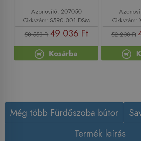
Azonosító: 207050
Azonosí
Cikkszám: S590-001-DSM
Cikkszám:
49 036 Ft
50 553 Ft
52 200 Ft
Kosárba
K
Még több Fürdőszoba bútor
Sa
Termék leírás