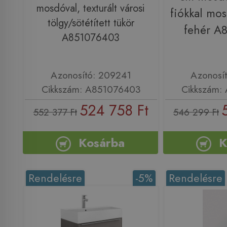
mosdóval, texturált városi
fiókkal mos
tölgy/sötétített tükör
fehér A
A851076403
Azonosító: 209241
Azonosí
Cikkszám: A851076403
Cikkszám:
524 758 Ft
552 377 Ft
546 299 Ft
Kosárba
K
Rendelésre
-5%
Rendelésre