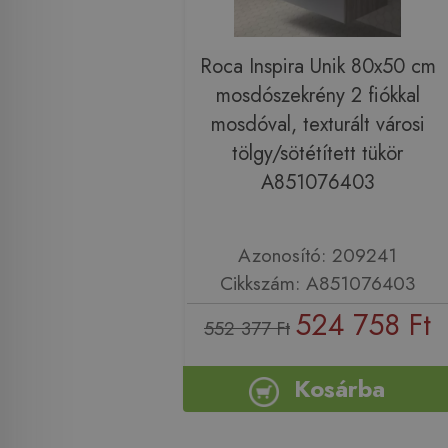
Roca Inspira Unik 80x50 cm
mosdószekrény 2 fiókkal
mosdóval, texturált városi
tölgy/sötétített tükör
A851076403
Azonosító: 209241
Cikkszám: A851076403
524 758 Ft
552 377 Ft
Kosárba