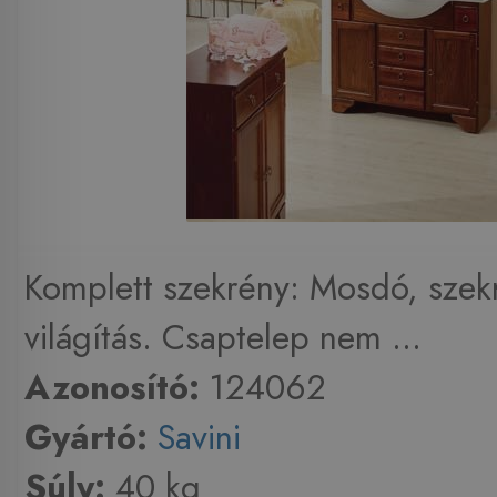
Komplett szekrény: Mosdó, szekr
világítás. Csaptelep nem ...
Azonosító:
124062
Gyártó:
Savini
Súly:
40 kg