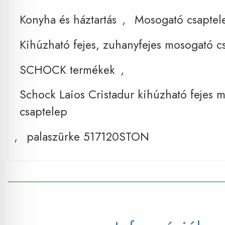
Konyha és háztartás
,
Mosogató csaptel
Kihúzható fejes, zuhanyfejes mosogató c
SCHOCK termékek
,
Schock Laios Cristadur kihúzható fejes 
csaptelep
,
palaszürke 517120STON