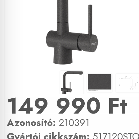
149 990 Ft
Azonosító:
210391
Gyártói cikkszám:
517120ST