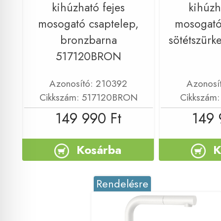
kihúzható fejes
kihúzh
mosogató csaptelep,
mosogató
bronzbarna
sötétszürk
517120BRON
Azonosító: 210392
Azonosí
Cikkszám: 517120BRON
Cikkszám:
149 990 Ft
149 
Kosárba
K
Rendelésre