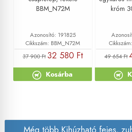
BBM_N72M
króm 
Azonosító: 191825
Azonosí
Cikkszám: BBM_N72M
Cikkszám
32 580 Ft
37 900 Ft
49 654 Ft
Kosárba
K
Még több Kihúzható fejes, zu