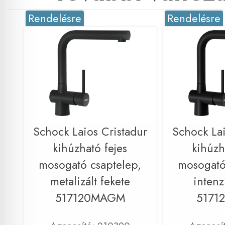
Rendelésre
Rendelésre
Schock Laios Cristadur
Schock Lai
kihúzható fejes
kihúzh
mosogató csaptelep,
mosogató
metalizált fekete
intenz
517120MAGM
5171