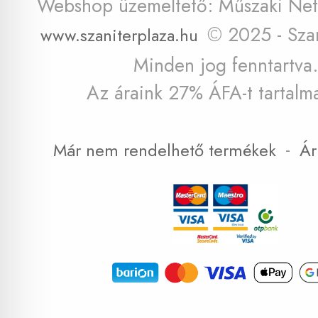
Webshop üzemeltető: Műszaki Net 
© 2025 - Szan
www.szaniterplaza.hu
Minden jog fenntartva.
Az áraink 27% ÁFA-t tartalm
-
Már nem rendelhető termékek
Ár