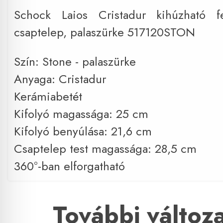
Schock Laios Cristadur kihúzható f
csaptelep, palaszürke 517120STON
Szín: Stone - palaszürke
Anyaga: Cristadur
Kerámiabetét
Kifolyó magassága: 25 cm
Kifolyó benyúlása: 21,6 cm
Csaptelep test magassága: 28,5 cm
360°-ban elforgatható
További változ