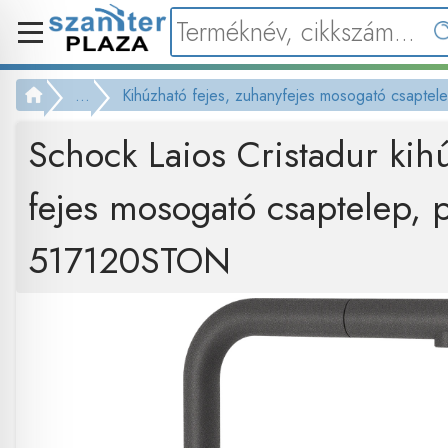
...
Kihúzható fejes, zuhanyfejes mosogató csaptel
Schock Laios Cristadur kih
fejes mosogató csaptelep, 
517120STON