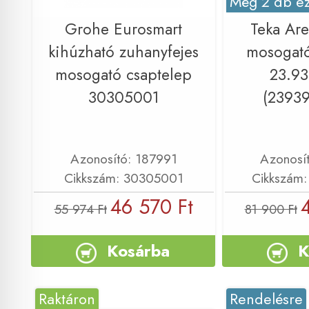
Még 2 db ez
Grohe Eurosmart
Teka Ar
kihúzható zuhanyfejes
mosogató
mosogató csaptelep
23.93
30305001
(2393
Azonosító: 187991
Azonosí
Cikkszám: 30305001
Cikkszám
46 570 Ft
55 974 Ft
81 900 Ft
Kosárba
K
Raktáron
Rendelésre