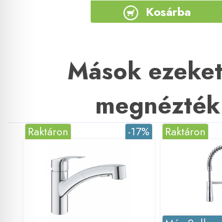
Kosárba
Mások ezeket
megnézték
Raktáron
-17%
Raktáron