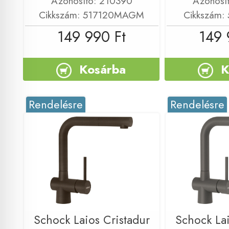
Azonosító: 210390
Azonosí
Cikkszám: 517120MAGM
Cikkszám:
149 990 Ft
149 
Kosárba
K
Rendelésre
Rendelésre
Schock Laios Cristadur
Schock Lai