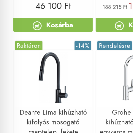
46 100 Ft
1
188 215 Ft
Kosárba
K
Raktáron
-14%
Rendelésre
Deante Lima kihúzható
Grohe
kifolyós mosogató
kihúzható
csaptelep, fekete
egykaros m