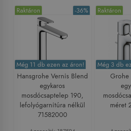
Raktáron
-36%
Raktáron
Még 11 db ezen az áron!
Még 3 db ez
Hansgrohe Vernis Blend
Grohe
egykaros
egy
mosdócsaptelep 190,
mosdócsa
lefolyógarnitúra nélkül
méret 
71582000
Azonosító: 187594
Azonosí