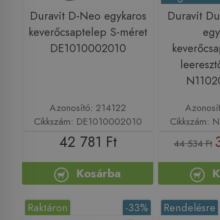
Duravit D-Neo egykaros
Duravit Du
keverőcsaptelep S-méret
egy
DE1010002010
keverőcsa
leereszt
N1102
Azonosító: 214122
Azonosí
Cikkszám: DE1010002010
Cikkszám: 
42 781 Ft
44 534 Ft
Kosárba
K
Raktáron
-33%
Rendelésre