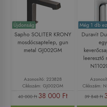
Újdonság
Még 1 db ez
Sapho SOLITER KRONY
Duravit Du
mosdócsaptelep, gun
egy
metal GJ002GM
keverőcsa
leeresztő 
N1102
Azonosító: 223828
Azonosí
Cikkszám: GJ002GM
Cikkszám: 
38 000 Ft
40 000 Ft
39 848 Ft