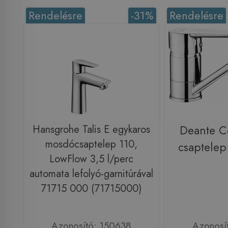
Rendelésre
-31%
Rendelésre
Hansgrohe Talis E egykaros
Deante C
mosdócsaptelep 110,
csaptele
LowFlow 3,5 l/perc
automata lefolyó-garnitúrával
71715 000 (71715000)
Azonosító: 150638
Azonosí