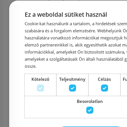
automata
Ez a weboldal sütiket használ
lefolyógarnitúrával
Cookie-kat használunk a tartalom, a hirdetések szem
71551000
szabására és a forgalom elemzésére. Webhelyünk Ön 
Azonosító: 187584
Azonosí
használatára vonatkozó információkat megosztjuk hi
Cikkszám: 71551000
Cikkszám
elemző partnereinkkel is, akik egyesíthetik azokat m
29 500 Ft
43 228 Ft
29 348 Ft
információkkal, amelyeket Ön biztosított számukra,
amelyeket a szolgáltatásaik Ön általi használatából g
össze.
Kosárba
K
Kötelező
Teljesítmény
Célzás
F
Raktáron
-32%
Raktáron
Besorolatlan