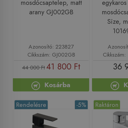
mosdócsaptelep, matt
egykaros
arany GJ002GB
mosdócsa
Size, m
1016
Azonosító: 223827
Azonosí
Cikkszám: GJ002GB
Cikkszám:
41 800 Ft
36 
44 000 Ft
Kosárba
K
Rendelésre
-5%
Raktáron