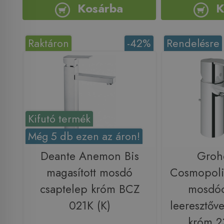
Kosárba
K
Raktáron
-42%
Rendelésre
Kifutó termék
Még 5 db ezen az áron!
Deante Anemon Bis
Groh
magasított mosdó
Cosmopoli
csaptelep króm BCZ
mosdóc
021K (K)
leeresztőve
króm 