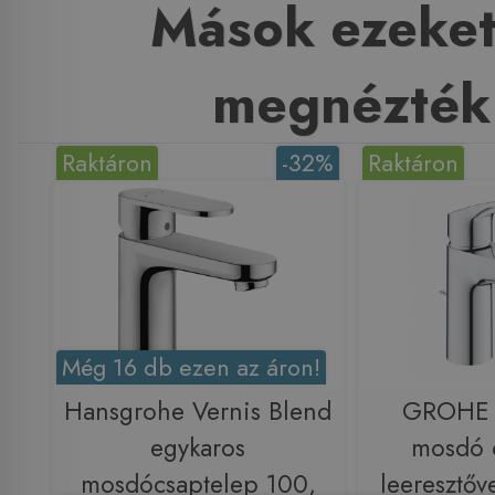
Mások ezeket
megnézték
Raktáron
-32%
Raktáron
Még 16 db ezen az áron!
Hansgrohe Vernis Blend
GROHE 
egykaros
mosdó 
mosdócsaptelep 100,
leeresztő