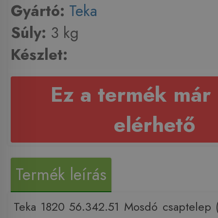
Gyártó:
Teka
Súly:
3 kg
Készlet:
Ez a termék már
elérhető
Termék leírás
Teka 1820 56.342.51 Mosdó csaptelep 