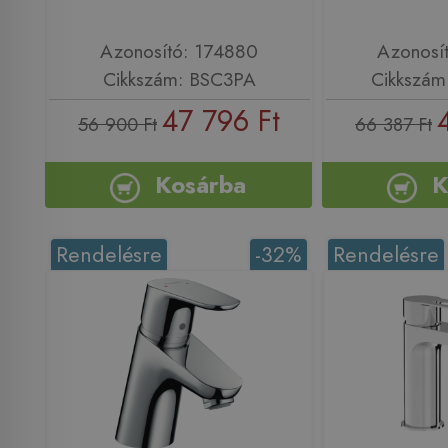
Azonosító: 174880
Azonosí
Cikkszám: BSC3PA
Cikkszám
47 796 Ft
56 900 Ft
66 387 Ft
Kosárba
K
Rendelésre
-32%
Rendelésre