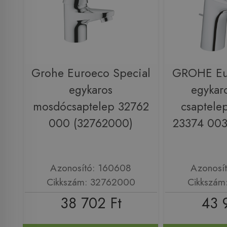
Grohe Euroeco Special
GROHE Eur
egykaros
egykar
mosdócsaptelep 32762
csaptelep
000 (32762000)
23374 003
Azonosító: 160608
Azonosí
Cikkszám: 32762000
Cikkszám
38 702 Ft
43 