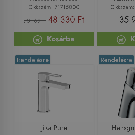
Cikkszám: 71715000
Cikkszám
48 330 Ft
35 
70 169 Ft
Kosárba
K
Rendelésre
Rendelésre
Jika Pure
Hansgr