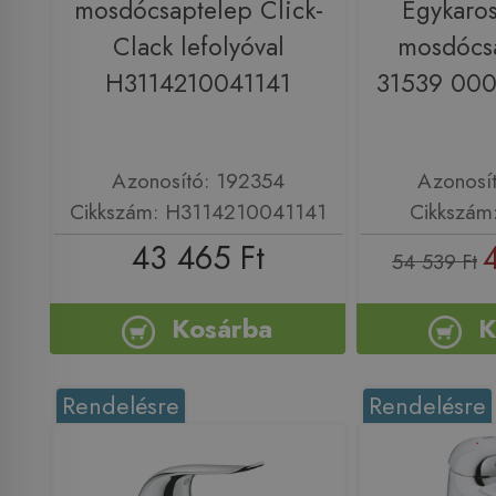
mosdócsaptelep Click-
Egykaros
Clack lefolyóval
mosdócs
H3114210041141
31539 000
Azonosító: 192354
Azonosí
Cikkszám: H3114210041141
Cikkszám
43 465 Ft
54 539 Ft
Kosárba
K
Rendelésre
Rendelésre