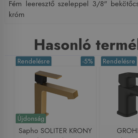
Fém leeresztő szeleppel 3/8" bekötőcs
króm
Hasonló termé
Rendelésre
-5%
Rendelésre
Újdonság
Sapho SOLITER KRONY
GROH