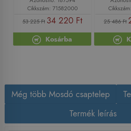
Cikkszám: 71582000
Cikkszám
34 220 Ft
53 225 Ft
25 486 Ft
Kosárba
K
Még több Mosdó csaptelep
Te
Termék leírás