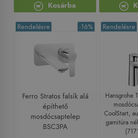
Kosárba
K
Rendelésre
-16%
Rendelésre
Ferro Stratos falsík alá
Hansgrohe Ta
mosdócsa
építhető
CoolStart, au
mosdócsaptelep
garnitúra né
BSC3PA
(717