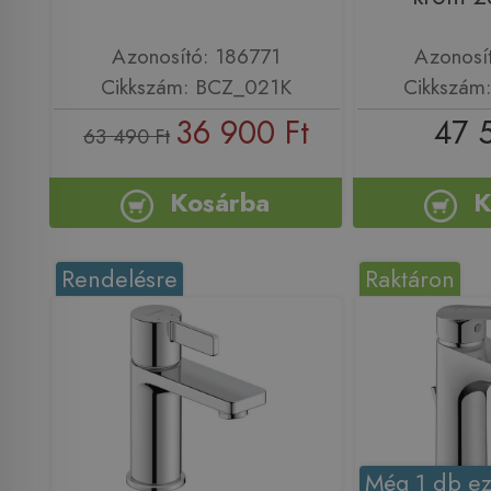
Azonosító: 186771
Azonosí
Cikkszám: BCZ_021K
Cikkszám
36 900 Ft
47 
63 490 Ft
Kosárba
K
Rendelésre
Raktáron
Még 1 db ez