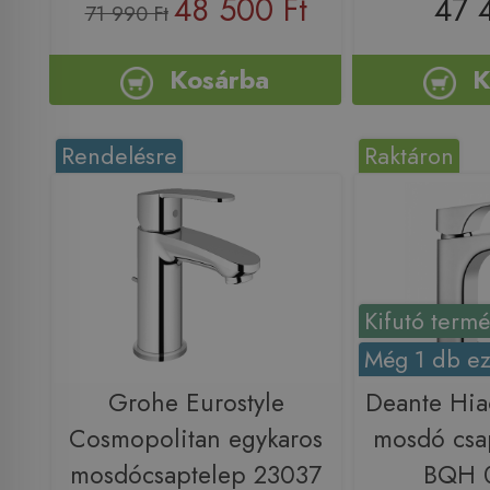
48 500 Ft
47 
71 990 Ft
Kosárba
K
Rendelésre
Raktáron
Kifutó term
Még 1 db ez
Grohe Eurostyle
Deante Hia
Cosmopolitan egykaros
mosdó csa
mosdócsaptelep 23037
BQH 0