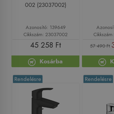
002 (23037002)
Azonosító: 139649
Azonosí
Cikkszám: 23037002
Cikkszám
45 258 Ft
57 490 Ft
Kosárba
K
Rendelésre
Rendelésre