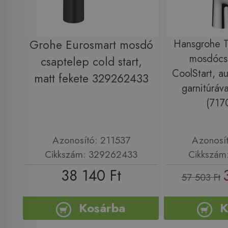
Grohe Eurosmart mosdó
Hansgrohe Ta
mosdócs
csaptelep cold start,
CoolStart, au
matt fekete 329262433
garnitúráv
(717
Azonosító: 211537
Azonosí
Cikkszám: 329262433
Cikkszám
38 140 Ft
57 503 Ft
Kosárba
K