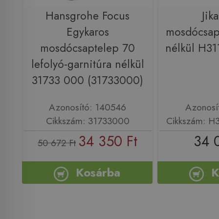
Hansgrohe Focus
Jik
Egykaros
mosdócsapt
mosdócsaptelep 70
nélkül H3
lefolyó-garnitúra nélkül
31733 000 (31733000)
Azonosító: 140546
Azonosí
Cikkszám: 31733000
Cikkszám: H
34 350 Ft
34 
50 672 Ft
Kosárba
K