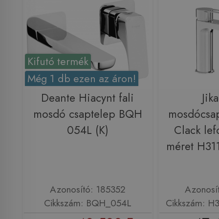
Kifutó termék
Még 1 db ezen az áron!
Deante Hiacynt fali
Jik
mosdó csaptelep BQH
mosdócsap
054L (K)
Clack lef
méret H31
Azonosító: 185352
Azonosí
Cikkszám: BQH_054L
Cikkszám: H