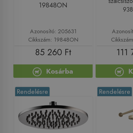
szálcsiszo
19848ON
93
Azonosító: 205631
Azonosí
Cikkszám: 19848ON
Cikkszá
85 260 Ft
111 
Kosárba
K
Rendelésre
Rendelésre