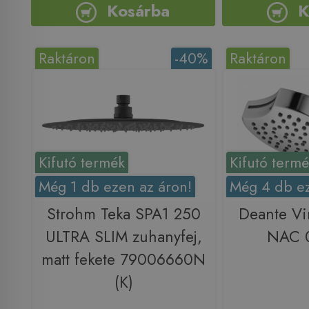
Kosárba
K
Raktáron
-40%
Raktáron
Kifutó termék
Kifutó term
Még 1 db ezen az áron!
Még 4 db ez
Strohm Teka SPA1 250
Deante Vi
ULTRA SLIM zuhanyfej,
NAC 0
matt fekete 79006660N
(K)