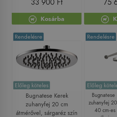
33 900 Ft
75 
Kosárba
K
Rendelésre
Rendelésre
Előleg köteles
Előleg kötel
Bugnatese Kerek
Bugnatese
zuhanyfej 20
zuhanyfej 20 cm
40 cm-es 
átmérővel, sárgaréz szín