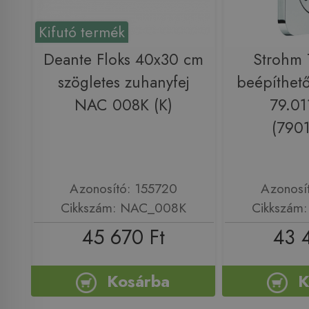
Kifutó termék
Deante Floks 40x30 cm
Strohm 
szögletes zuhanyfej
beépíthető
NAC 008K (K)
79.01
(790
Azonosító: 155720
Azonosí
Cikkszám: NAC_008K
Cikkszám
45 670 Ft
43 
Kosárba
K