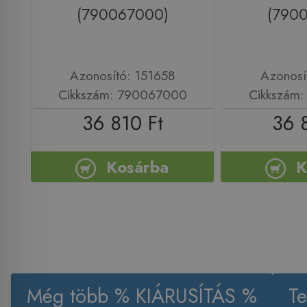
(790067000)
(790
Azonosító: 151658
Azonosí
Cikkszám: 790067000
Cikkszám
36 810 Ft
36 
Kosárba
K
Még több % KIÁRUSÍTÁS %
Te