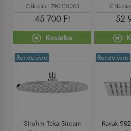
Cikkszám: 790110003
Cikkszá
45 700 Ft
52 
Kosárba
K
Rendelésre
Rendelésre
Strohm Teka Stream
Ravak 98