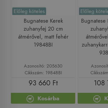
Előleg köteles
Előleg kötel
Bugnatese Kerek
Bugnatese
zuhanyfej 20 cm
zuhany
átmérővel, matt fehér
átmérőve
19848BI
zuhanykarr
93
Azonosító: 205630
Azonosí
Cikkszám: 19848BI
Cikkszá
93 660 Ft
108 
Kosárba
K