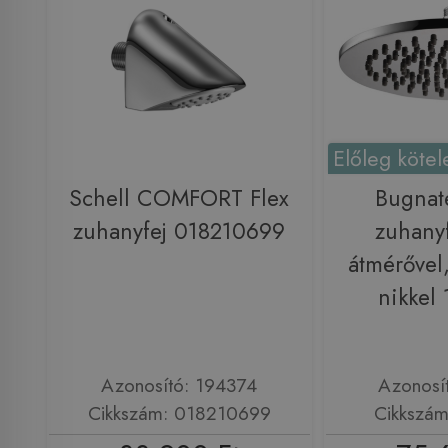
Előleg kötel
Schell COMFORT Flex
Bugnat
zuhanyfej 018210699
zuhany
átmérővel,
nikkel
Azonosító: 194374
Azonosí
Cikkszám: 018210699
Cikkszá