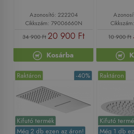
Azonosító: 222204
Azonosí
Cikkszám: 79006660N
Cikkszám
20 900 Ft
34 900 Ft
10 900 Ft
Kosárba
K
Raktáron
-40%
Raktáron
Kifutó termék
Kifutó term
Még 2 db ezen az áron!
Még 1 db ez