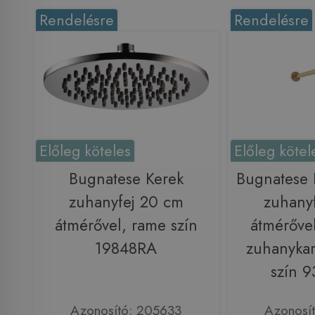
Rendelésre
Rendelésre
Előleg köteles
Előleg kötel
Bugnatese Kerek
Bugnatese
zuhanyfej 20 cm
zuhany
átmérővel, rame szín
átmérőve
19848RA
zuhanykar
szín 
Azonosító: 205633
Azonosí