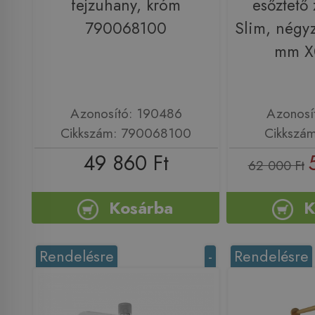
fejzuhany, króm
esőztető 
790068100
Slim, négy
mm X
Azonosító: 190486
Azonosí
Cikkszám: 790068100
Cikkszá
49 860 Ft
62 000 Ft
Kosárba
K
Rendelésre
-
Rendelésre