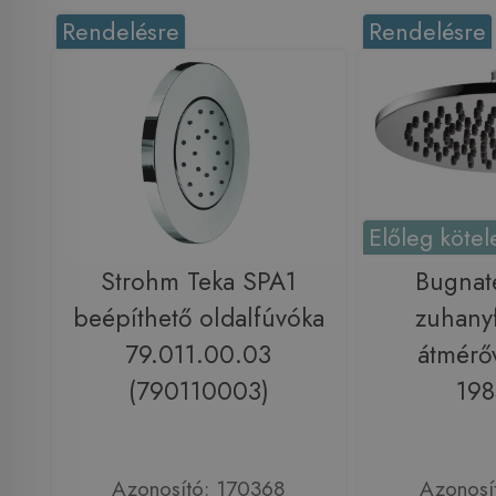
Rendelésre
Rendelésre
Előleg kötel
Strohm Teka SPA1
Bugnat
beépíthető oldalfúvóka
zuhany
79.011.00.03
átmérő
(790110003)
19
Azonosító: 170368
Azonosí