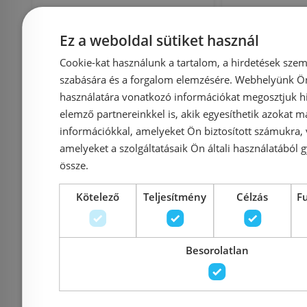
Ravak Esőztető
Deante Wr
Ez a weboldal sütiket használ
zuhanyfej, 30x30 cm-es
szöglete
Cookie-kat használunk a tartalom, a hirdetések szem
négyzetalapú 982.00,
zuhanyfe
szabására és a forgalom elemzésére. Webhelyünk Ön 
X07P016
használatára vonatkozó információkat megosztjuk hi
elemző partnereinkkel is, akik egyesíthetik azokat m
információkkal, amelyeket Ön biztosított számukra,
amelyeket a szolgáltatásaik Ön általi használatából g
Azonosító: 148877
Azonosí
össze.
Cikkszám: X07P016
Cikkszám
62 910 Ft
12 
Kötelező
Teljesítmény
Célzás
F
69 900 Ft
Kosárba
K
Besorolatlan
Rendelésre
Rendelésre