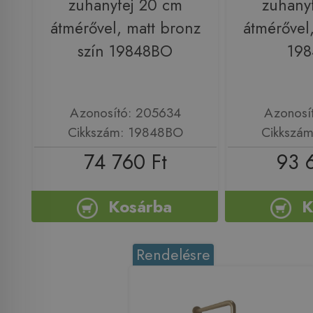
zuhanyfej 20 cm
zuhany
átmérővel, matt bronz
átmérővel,
szín 19848BO
19
Azonosító: 205634
Azonosí
Cikkszám: 19848BO
Cikkszá
74 760 Ft
93 
Kosárba
K
Rendelésre