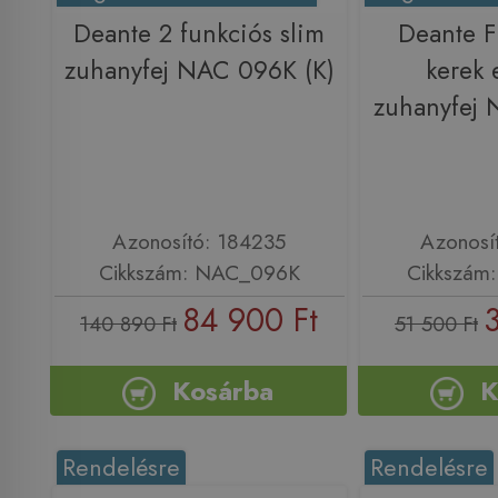
Deante 2 funkciós slim
Deante F
zuhanyfej NAC 096K (K)
kerek 
zuhanyfej 
Azonosító: 184235
Azonosí
Cikkszám: NAC_096K
Cikkszám
84 900 Ft
140 890 Ft
51 500 Ft
Kosárba
K
Rendelésre
Rendelésre