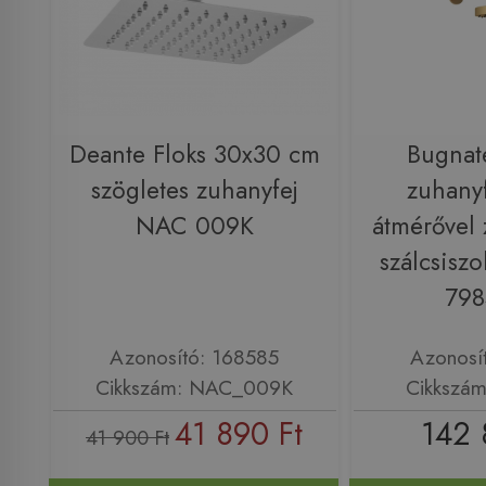
Deante Floks 30x30 cm
Bugnat
szögletes zuhanyfej
zuhany
NAC 009K
átmérővel 
szálcsiszo
79
Azonosító: 168585
Azonosí
Cikkszám: NAC_009K
Cikkszá
41 890 Ft
142 
41 900 Ft