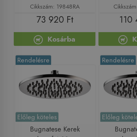
Cikkszám: 19848RA
Cikkszá
73 920 Ft
110 
Kosárba
K
Rendelésre
Rendelésre
Előleg köteles
Előleg kötel
Bugnatese Kerek
Bugnat