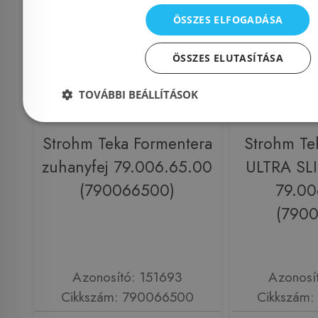
ÖSSZES ELFOGADÁSA
ÖSSZES ELUTASÍTÁSA
TOVÁBBI BEÁLLÍTÁSOK
Strohm Teka Formentera
Strohm Te
zuhanyfej 79.006.65.00
ULTRA SLI
(790066500)
79.00
(790
Azonosító: 151693
Azonosí
Cikkszám: 790066500
Cikkszám