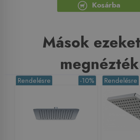
Kosárba
Mások ezeket
megnézték
Rendelésre
-10%
Rendelésre