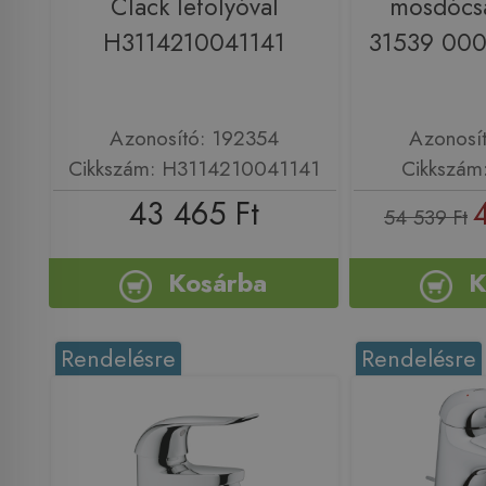
Clack lefolyóval
mosdócs
H3114210041141
31539 000
Azonosító: 192354
Azonosí
Cikkszám: H3114210041141
Cikkszám
43 465 Ft
54 539 Ft
Kosárba
K
Rendelésre
Rendelésre