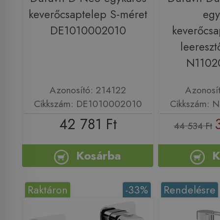
keverőcsaptelep S-méret
egy
DE1010002010
keverőcsa
leereszt
N1102
Azonosító: 214122
Azonosí
Cikkszám: DE1010002010
Cikkszám: 
42 781 Ft
44 534 Ft
Kosárba
K
Raktáron
-33%
Rendelésre