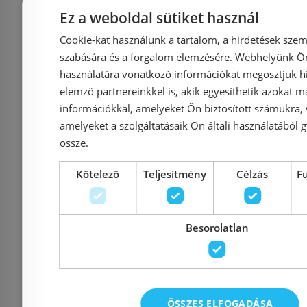
lefolyógarnitúrával
Ez a weboldal sütiket használ
71551000
Cookie-kat használunk a tartalom, a hirdetések szem
Azonosító: 187584
Azonosí
szabására és a forgalom elemzésére. Webhelyünk Ön 
Cikkszám: 71551000
Cikkszám
használatára vonatkozó információkat megosztjuk hi
elemző partnereinkkel is, akik egyesíthetik azokat m
29 500 Ft
43 228 Ft
29 348 Ft
információkkal, amelyeket Ön biztosított számukra,
amelyeket a szolgáltatásaik Ön általi használatából g
Kosárba
K
össze.
Kötelező
Teljesítmény
Célzás
F
Raktáron
-32%
Raktáron
Besorolatlan
ÖSSZES ELFOGADÁSA