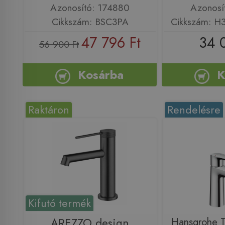
Azonosító: 174880
Azonosí
Cikkszám: BSC3PA
Cikkszám: H
47 796 Ft
34 
56 900 Ft
Kosárba
K
Raktáron
Rendelésre
Kifutó termék
AREZZO design
Hansgrohe Ta