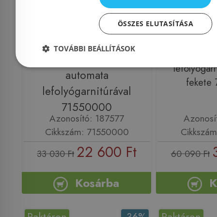
Még 16 db ezen az áron!
Még 5 db ez
ÖSSZES ELUTASÍTÁSA
Hansgrohe Vernis Blend
Hansgrohe 
egykaros m
egykaros
TOVÁBBI BEÁLLÍTÁSOK
100, 
mosdócsaptelep 70,
lefolyógarn
automata
fekete
lefolyógarnitúrával
71550000
Azonosító: 187577
Azonosí
Cikkszám: 71550000
Cikkszám
22 600 Ft
33 030 Ft
60 090 Ft
Kosárba
K
Raktáron
-36%
Raktáron