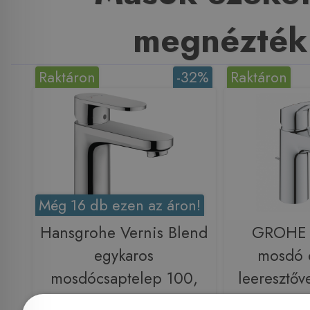
megnézték
Raktáron
-32%
Raktáron
Még 16 db ezen az áron!
Hansgrohe Vernis Blend
GROHE 
egykaros
mosdó 
mosdócsaptelep 100,
leeresztő
automata