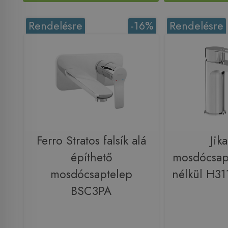
Rendelésre
-16%
Rendelésre
Ferro Stratos falsík alá
Jik
építhető
mosdócsapt
mosdócsaptelep
nélkül H3
BSC3PA