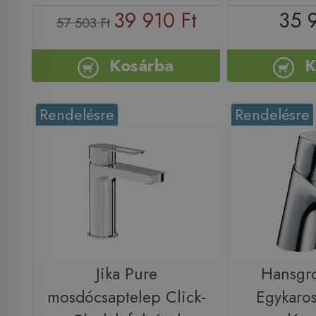
39 910 Ft
35 
57 503 Ft
Kosárba
K
Rendelésre
Rendelésre
Jika Pure
Hansgr
mosdócsaptelep Click-
Egykaros