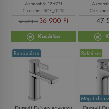
Azonosító: 186771
Azonosí
Cikkszám: BCZ_021K
Cikkszám
36 900 Ft
47 
63 490 Ft
Kosárba
K
Rendelésre
Raktáron
Még 1 db ez
Duravit D-Neo egykaros
Duravit Du