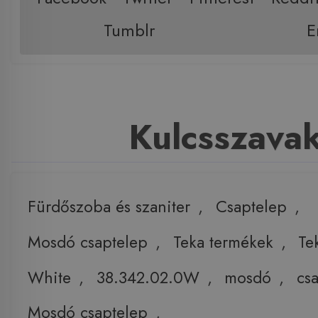
Tumblr
E
Kulcsszava
Fürdőszoba és szaniter
,
Csaptelep
,
Mosdó csaptelep
,
Teka termékek
,
Te
White
,
38.342.02.0W
,
mosdó
,
cs
Mosdó csaptelep
,