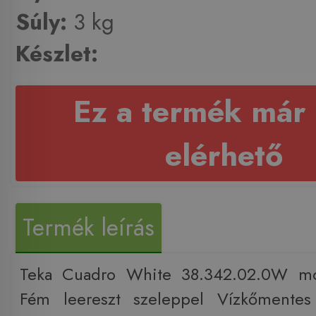
Súly:
3 kg
Készlet:
Ez a termék már
elérhető
Termék leírás
Teka Cuadro White 38.342.02.0W mo
Fém leereszt szeleppel Vízkőmentes