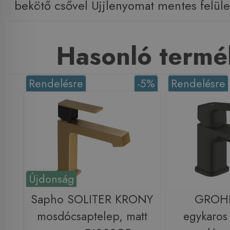
bekötő csővel Ujjlenyomat mentes felüle
Hasonló termé
Rendelésre
-5%
Rendelésre
Újdonság
Sapho SOLITER KRONY
GROH
mosdócsaptelep, matt
egykaros