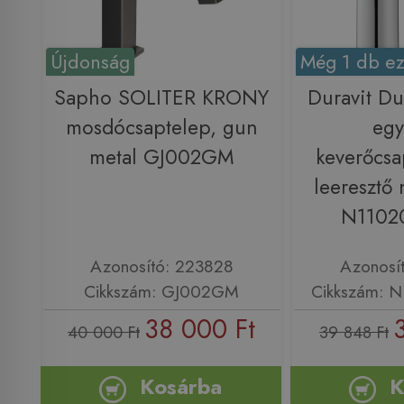
Újdonság
Még 1 db ez
Sapho SOLITER KRONY
Duravit Du
mosdócsaptelep, gun
egy
metal GJ002GM
keverőcsa
leeresztő 
N1102
Azonosító: 223828
Azonosí
Cikkszám: GJ002GM
Cikkszám: 
38 000 Ft
40 000 Ft
39 848 Ft
Kosárba
K