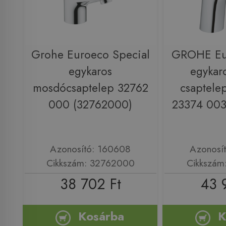
Grohe Euroeco Special
GROHE Eur
egykaros
egykar
mosdócsaptelep 32762
csaptelep
000 (32762000)
23374 003
Azonosító: 160608
Azonosí
Cikkszám: 32762000
Cikkszám
38 702 Ft
43 
Kosárba
K