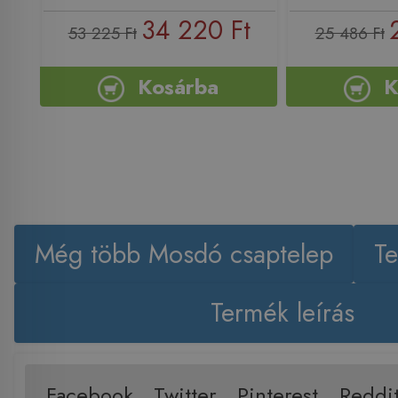
34 220 Ft
53 225 Ft
25 486 Ft
Kosárba
K
Még több Mosdó csaptelep
Te
Termék leírás
Facebook
Twitter
Pinterest
Reddi