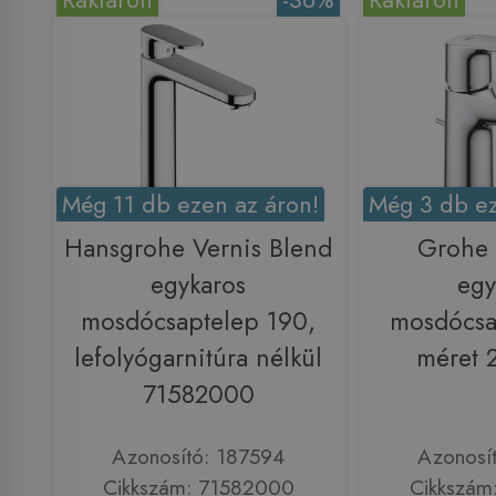
Még 11 db ezen az áron!
Még 3 db ez
Hansgrohe Vernis Blend
Grohe
egykaros
egy
mosdócsaptelep 190,
mosdócsa
lefolyógarnitúra nélkül
méret 
71582000
Azonosító: 187594
Azonosí
Cikkszám: 71582000
Cikkszám