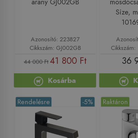
arany GJ002GB
mosdócsa
Size, m
1016
Azonosító: 223827
Azonosí
Cikkszám: GJ002GB
Cikkszám:
41 800 Ft
36 
44 000 Ft
Kosárba
K
Rendelésre
-5%
Raktáron