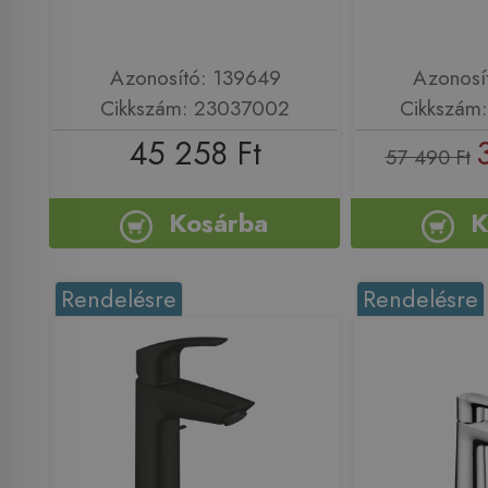
Azonosító: 139649
Azonosí
Cikkszám: 23037002
Cikkszám
45 258 Ft
57 490 Ft
Kosárba
K
Rendelésre
Rendelésre