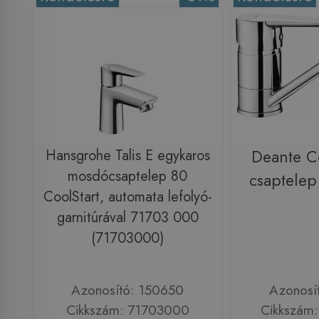
Hansgrohe Talis E egykaros
Deante C
mosdócsaptelep 80
csaptele
CoolStart, automata lefolyó-
garnitúrával 71703 000
(71703000)
Azonosító: 150650
Azonosí
Cikkszám: 71703000
Cikkszám