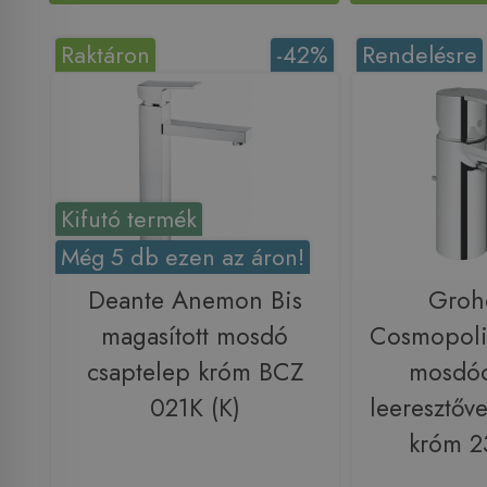
Raktáron
-42%
Rendelésre
Kifutó termék
Még 5 db ezen az áron!
Deante Anemon Bis
Groh
magasított mosdó
Cosmopoli
csaptelep króm BCZ
mosdóc
021K (K)
leeresztőve
króm 