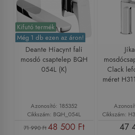
Kifutó termék
Még 1 db ezen az áron!
Deante Hiacynt fali
Jik
mosdó csaptelep BQH
mosdócsap
054L (K)
Clack lef
méret H31
Azonosító: 185352
Azonosí
Cikkszám: BQH_054L
Cikkszám: H
48 500 Ft
47 
71 990 Ft