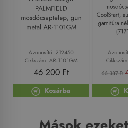
mosdócsa
PALMFIELD
CoolStart, au
mosdócsaptelep, gun
garnitúra né
metal AR-1101GM
(717
Azonosító: 212450
Azonosí
Cikkszám: AR-1101GM
Cikkszám
46 200 Ft
66 387 Ft
Kosárba
K
Mások ezeket