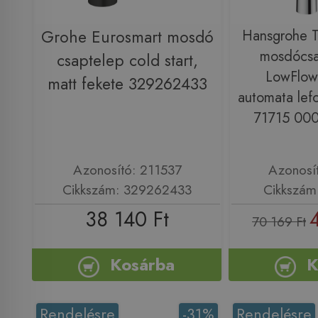
Grohe Eurosmart mosdó
Hansgrohe Ta
mosdócsa
csaptelep cold start,
LowFlow 
matt fekete 329262433
automata lefo
71715 000
Azonosító: 211537
Azonosí
Cikkszám: 329262433
Cikkszám
38 140 Ft
70 169 Ft
Kosárba
K
Rendelésre
-31%
Rendelésre