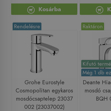
Kosárba
K
Rendelésre
Raktáron
Kifutó term
Még 1 db ez
Grohe Eurostyle
Deante Hia
Cosmopolitan egykaros
mosdó csa
mosdócsaptelep 23037
BQH 0
002 (23037002)