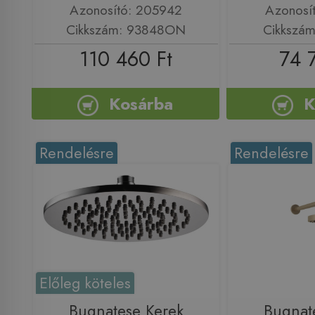
Azonosító: 205942
Azonosí
Cikkszám: 93848ON
Cikkszá
110 460 Ft
74 
Kosárba
K
Rendelésre
Rendelésre
Előleg köteles
Bugnatese Kerek
Bugnat