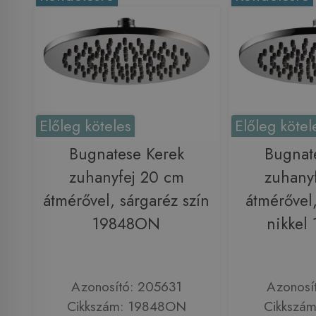
Előleg köteles
Előleg kötel
Bugnatese Kerek
Bugnat
zuhanyfej 20 cm
zuhany
átmérővel, sárgaréz szín
átmérővel,
19848ON
nikkel
Azonosító: 205631
Azonosí
Cikkszám: 19848ON
Cikkszá