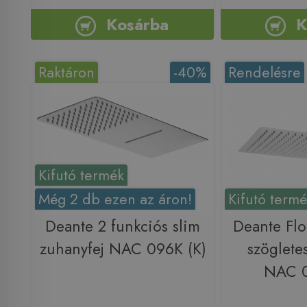
Kosárba
K
Raktáron
-40%
Rendelésre
Kifutó termék
Még 2 db ezen az áron!
Kifutó term
Deante 2 funkciós slim
Deante Fl
zuhanyfej NAC 096K (K)
szöglete
NAC 0