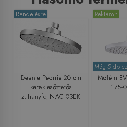
Rendelésre
Raktáron
Még 5 db ez
Deante Peonia 20 cm
Mofém EV
kerek esőztetős
175-
zuhanyfej NAC 03EK