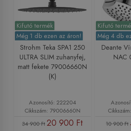
Kifutó termék
Kifutó term
Még 1 db ezen az áron!
Még 4 db ez
Strohm Teka SPA1 250
Deante Vi
ULTRA SLIM zuhanyfej,
NAC 0
matt fekete 79006660N
(K)
Azonosító: 222204
Azonosí
Cikkszám: 79006660N
Cikkszám
20 900 Ft
34 900 Ft
10 900 Ft