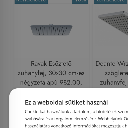
Ravak Esőztető
Deante Wr
zuhanyfej, 30x30 cm-es
szöglete
négyzetalapú 982.00,
zuhanyfe
X07P016
Ez a weboldal sütiket használ
Cookie-kat használunk a tartalom, a hirdetések szem
Azonosító: 148877
Azonosí
szabására és a forgalom elemzésére. Webhelyünk Ön 
Cikkszám: X07P016
Cikkszám
használatára vonatkozó információkat megosztjuk hi