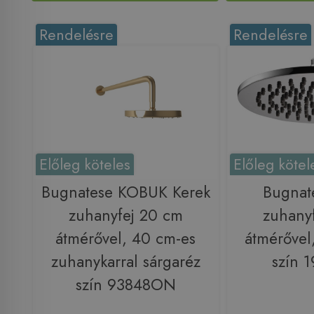
Rendelésre
Rendelésre
Előleg köteles
Előleg kötel
Bugnatese KOBUK Kerek
Bugnat
zuhanyfej 20 cm
zuhany
átmérővel, 40 cm-es
átmérővel
zuhanykarral sárgaréz
szín 
szín 93848ON