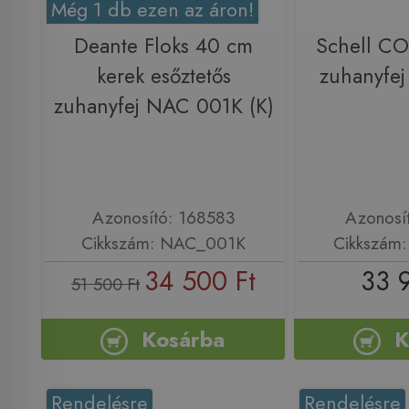
Még 1 db ezen az áron!
Deante Floks 40 cm
Schell C
kerek esőztetős
zuhanyfe
zuhanyfej NAC 001K (K)
Azonosító: 168583
Azonosí
Cikkszám: NAC_001K
Cikkszám
34 500 Ft
33 
51 500 Ft
Kosárba
K
Rendelésre
Rendelésre