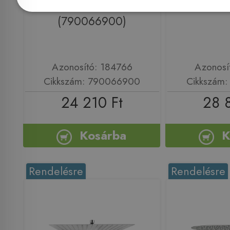
79.006.69.00
(790
(790066900)
Azonosító: 184766
Azonosí
Cikkszám: 790066900
Cikkszám
24 210 Ft
28 
Kosárba
K
Rendelésre
Rendelésre