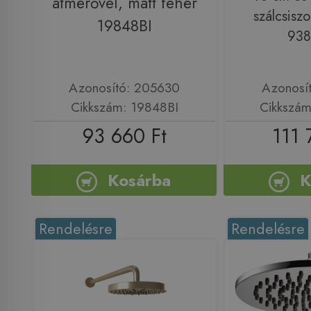
átmérővel, matt fehér
szálcsiszo
19848BI
93
Azonosító: 205630
Azonosí
Cikkszám: 19848BI
Cikkszá
93 660 Ft
111 
Kosárba
K
Rendelésre
Rendelésre