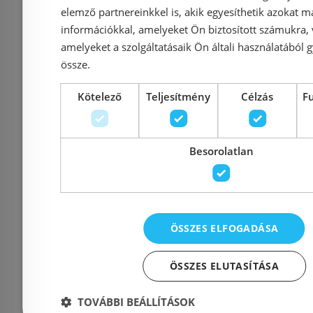
elemző partnereinkkel is, akik egyesíthetik azokat m
62 910 Ft
12 
69 900 Ft
információkkal, amelyeket Ön biztosított számukra,
amelyeket a szolgáltatásaik Ön általi használatából g
Kosárba
K
össze.
Kötelező
Teljesítmény
Célzás
F
Rendelésre
Rendelésre
Besorolatlan
ÖSSZES ELFOGADÁSA
ÖSSZES ELUTASÍTÁSA
Strohm Teka SPA2 250
Strohm Tek
ULTRA SLIM zuhanyfej
zuhanyfej 
TOVÁBBI BEÁLLÍTÁSOK