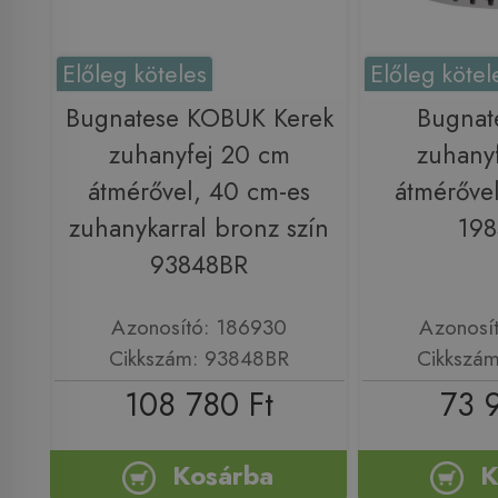
Előleg köteles
Előleg kötel
Bugnatese KOBUK Kerek
Bugnat
zuhanyfej 20 cm
zuhany
átmérővel, 40 cm-es
átmérővel
zuhanykarral bronz szín
19
93848BR
Azonosító: 186930
Azonosí
Cikkszám: 93848BR
Cikkszá
108 780 Ft
73 
Kosárba
K