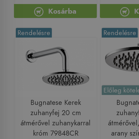
Kosárba
K
Rendelésre
Rendelésre
Előleg kötel
Bugnatese Kerek
Bugnat
zuhanyfej 20 cm
zuhany
átmérővel zuhanykarral
átmérővel,
króm 79848CR
arany sz