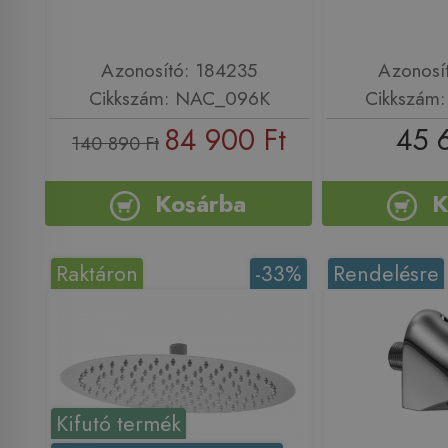
Azonosító: 184235
Azonosí
Cikkszám: NAC_096K
Cikkszám
84 900 Ft
45 
140 890 Ft
Kosárba
K
Raktáron
-33%
Rendelésre
Kifutó termék