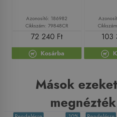
Azonosító: 186982
Azonosí
Cikkszám: 79848CR
Cikkszá
72 240 Ft
103 
Kosárba
K
Mások ezeket
megnézték
Rendelésre
-10%
Rendelésre