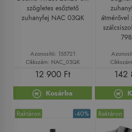
szögletes esőztető
zuhany
zuhanyfej NAC 03QK
átmérővel 
szálcsiszo
79
Azonosító: 155721
Azonosí
Cikkszám: NAC_03QK
Cikkszá
12 900 Ft
142 
Kosárba
K
Raktáron
-40%
Raktáron