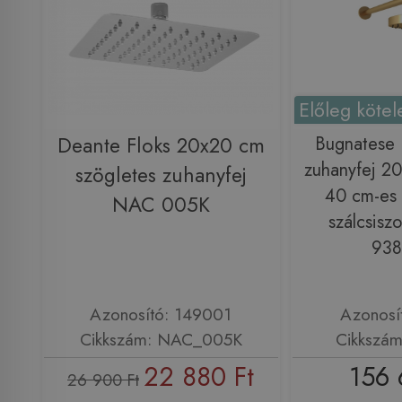
Előleg kötel
Deante Floks 20x20 cm
Bugnatese
zuhanyfej 20
szögletes zuhanyfej
40 cm-es 
NAC 005K
szálcsiszo
93
Azonosító: 149001
Azonosí
Cikkszám: NAC_005K
Cikkszá
22 880 Ft
156 
26 900 Ft