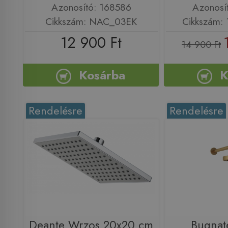
Azonosító: 168586
Azonosí
Cikkszám: NAC_03EK
Cikkszám:
12 900 Ft
14 900 Ft
Kosárba
K
Rendelésre
Rendelésre
Deante Wrzos 20x20 cm
Bugnat