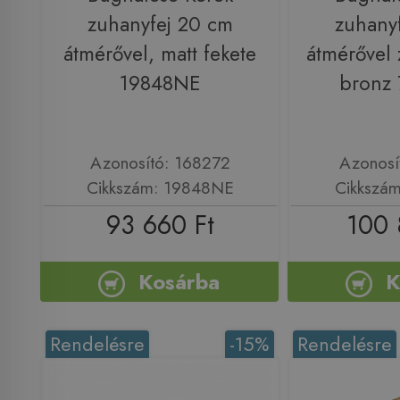
zuhanyfej 20 cm
zuhany
átmérővel, matt fekete
átmérővel 
19848NE
bronz
Azonosító: 168272
Azonosí
Cikkszám: 19848NE
Cikkszá
93 660 Ft
100 
Kosárba
K
Rendelésre
-15%
Rendelésre