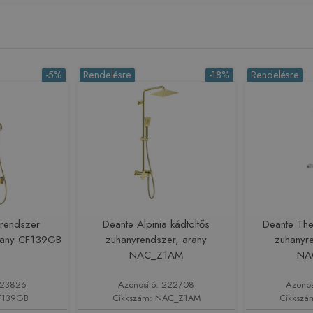
-5%
Rendelésre
-18%
Rendelésre
rendszer
Deante Alpinia kádtöltős
Deante The
 arany CF139GB
zuhanyrendszer, arany
zuhanyr
NAC_Z1AM
NA
 223826
Azonosító: 222708
Azonos
CF139GB
Cikkszám: NAC_Z1AM
Cikksz