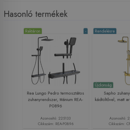
Hasonló termékek
Raktáron
-
Rendelésre
Újdonság
Rea Lungo Pedro termosztátos
Sapho zuhany
zuhanyrendszer, titánium REA-
kádtöltővel, matt
P0896
Azonosító: 225133
Azonosító:
Cikkszám: REA-P0896
Cikkszám: 