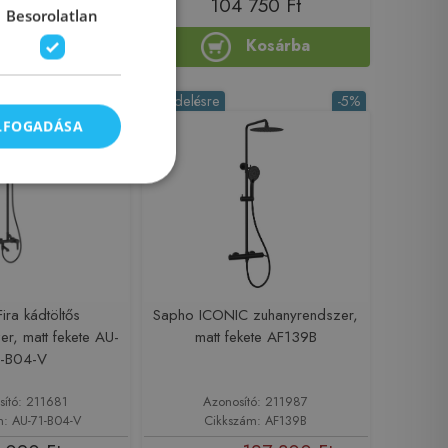
 060 Ft
104 750 Ft
Besorolatlan
Kosárba
Kosárba
Rendelésre
-5%
ELFOGADÁSA
Fira kádtöltős
Sapho ICONIC zuhanyrendszer,
r, matt fekete AU-
matt fekete AF139B
1-B04-V
sító: 211681
Azonosító: 211987
m: AU-71-B04-V
Cikkszám: AF139B