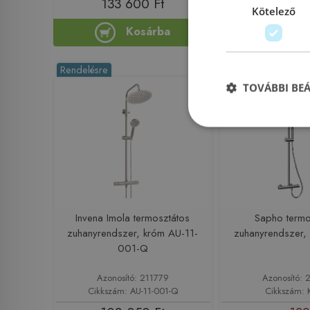
133 600 Ft
126 88
Kötelező
Kosárba
Ko
Rendelésre
Rendelésre
TOVÁBBI BE
Invena Imola termosztátos
Sapho termo
zuhanyrendszer, króm AU-11-
zuhanyrendszer,
001-Q
Azonosító: 211779
Azonosító: 
Cikkszám: AU-11-001-Q
Cikkszám: