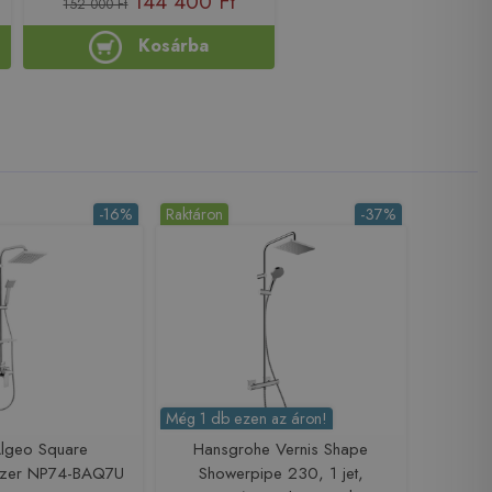
144 400 Ft
152 000 Ft
Kosárba
-16%
Raktáron
-37%
Még 1 db ezen az áron!
Algeo Square
Hansgrohe Vernis Shape
szer NP74-BAQ7U
Showerpipe 230, 1 jet,