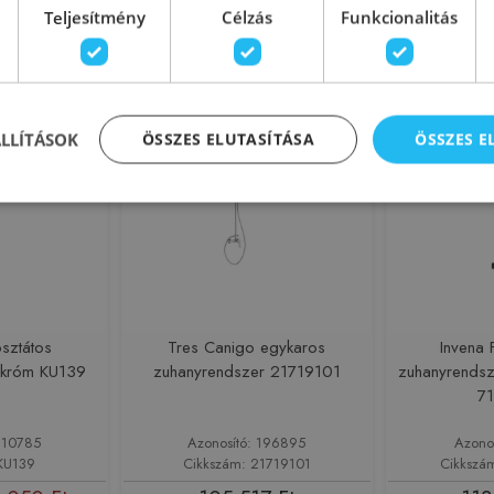
5 Ft
143 901 Ft
144
151 474 Ft
Teljesítmény
Célzás
Funkcionalitás
sárba
Kosárba
-5%
Rendelésre
Rendelésre
ÁLLÍTÁSOK
ÖSSZES ELUTASÍTÁSA
ÖSSZES 
sztátos
Tres Canigo egykaros
Invena 
 króm KU139
zuhanyrendszer 21719101
zuhanyrendsze
7
210785
Azonosító: 196895
Azono
 KU139
Cikkszám: 21719101
Cikkszá