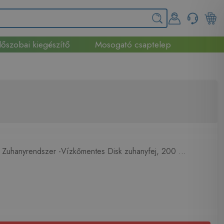
őszobai kiegészítő
Mosogató csaptelep
 Zuhanyrendszer -Vízkőmentes Disk zuhanyfej, 200 ...