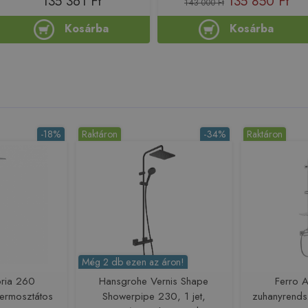
135 361 Ft
135 850 Ft
143 000 Ft
Kosárba
Kosárba
-18%
Raktáron
-34%
Raktáron
Még 2 db ezen az áron!
ria 260
Hansgrohe Vernis Shape
Ferro 
termosztátos
Showerpipe 230, 1 jet,
zuhanyrend