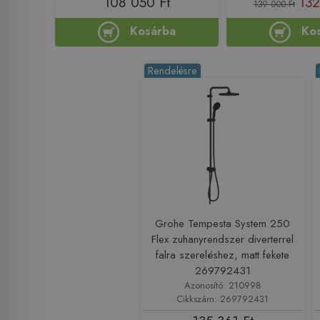
108 050 Ft
132
139 000 Ft
Kosárba
Ko
Rendelésre
Grohe Tempesta System 250
Flex zuhanyrendszer diverterrel
falra szereléshez, matt fekete
269792431
Azonosító: 210998
Cikkszám: 269792431