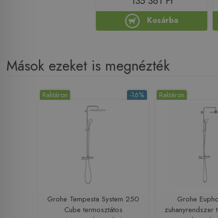
135 361 Ft
Kosárba
Mások ezeket is megnézték
Raktáron
-16%
Raktáron
Grohe Tempesta System 250
Grohe Eupho
Cube termosztátos
zuhanyrendszer 