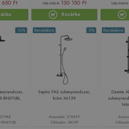
 650 Ft
130 150 Ft
158 900 Ft
158 900 Ft
sárba
Kosárba
-16%
Rendelésre
-5%
Rendelésre
hanyrendszer,
Sapho PAX zuhanyrendszer,
Deante Al
99-BNS7UBL
króm XA139
zuhanyrends
NA
221988
Azonosító: 219679
Azono
9-BNS7UBL
Cikkszám: XA139
Cikksz