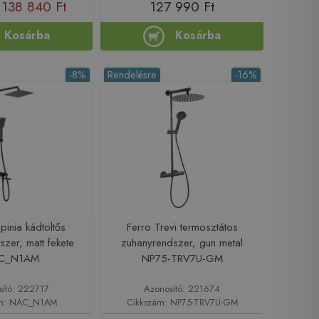
138 840 Ft
127 990 Ft
Kosárba
Kosárba
-8%
Rendelésre
-16%
pinia kádtöltős
Ferro Trevi termosztátos
zer, matt fekete
zuhanyrendszer, gun metal
C_N1AM
NP75-TRV7U-GM
sító: 222717
Azonosító: 221674
ám: NAC_N1AM
Cikkszám: NP75-TRV7U-GM