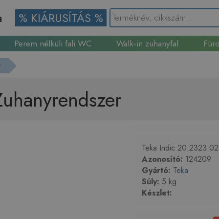
a
% KIÁRUSÍTÁS %
Perem nélküli fali WC
Walk-in zuhanyfal
Fürd
Gránit mosogató
r
Zuhanyrendszer
Teka Indic 20.2323.02
Azonosító:
124209
Gyártó:
Teka
Súly:
5 kg
Készlet: