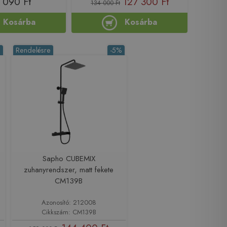
 090 Ft
127 300 Ft
134 000 Ft
Kosárba
Kosárba
%
Rendelésre
-5%
Sapho CUBEMIX
zuhanyrendszer, matt fekete
CM139B
Azonosító: 212008
Cikkszám: CM139B