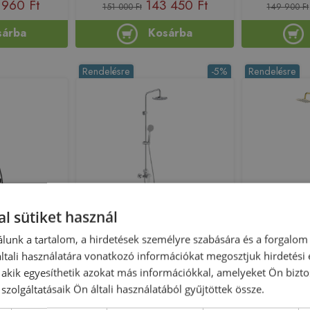
 960 Ft
143 450 Ft
151 000 Ft
149 900 Ft
sárba
Kosárba
Rendelésre
-5%
Rendelésre
l sütiket használ
 kádtöltős
Roca Victoria M-Basic
Invena Gl
att fekete AU-
zuhanyrendszer, króm
zuhanyrends
lunk a tartalom, a hirdetések személyre szabására és a forgalom
4-V
A5A974FC00
tali használatára vonatkozó információkat megosztjuk hirdetési
, akik egyesíthetik azokat más információkkal, amelyeket Ön bizto
211110
Azonosító: 209002
Azono
szolgáltatásaik Ön általi használatából gyűjtöttek össze.
05-B04-V
Cikkszám: A5A974FC00
Cikkszá