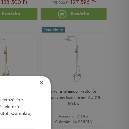
138 500 Ft
127 596 Ft
151 900 Ft
Kosárba
Kosárba
Rendelésre
×
amour kádtöltős
Invena Glamour kádtöltős
zer, arany AU-05-
zuhanyrendszer, króm AU-05-
 elemzésére.
B09-V
B01-V
 és elemző
sított számukra,
sító: 211111
Azonosító: 211109
m: AU-05-B09-V
Cikkszám: AU-05-B01-V