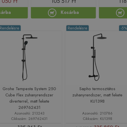
 050 Ft
105 517 Ft
118
sárba
Kosárba
Rendelésre
Rendelésre
-5
Grohe Tempesta System 250
Sapho termosztátos
Cube Flex zuhanyrendszer
zuhanyrendszer, matt fekete
diverterrel, matt fekete
KU139B
269762431
Azonosító: 213243
Azonosító: 210786
Cikkszám: 269762431
Cikkszám: KU139B