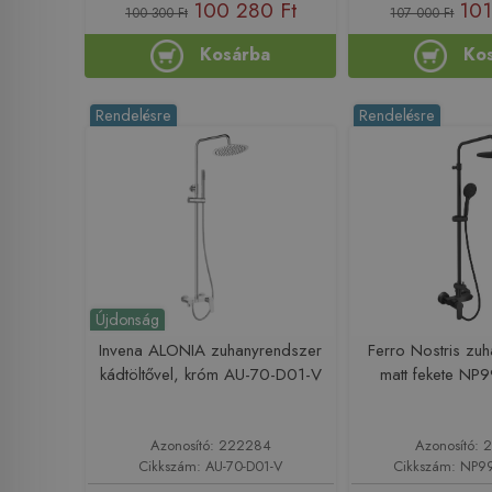
100 280 Ft
101
100 300 Ft
107 000 Ft
Kosárba
Ko
Rendelésre
Rendelésre
Újdonság
Invena ALONIA zuhanyrendszer
Ferro Nostris zu
kádtöltővel, króm AU-70-D01-V
matt fekete NP
Azonosító: 222284
Azonosító: 
Cikkszám: AU-70-D01-V
Cikkszám: NP9