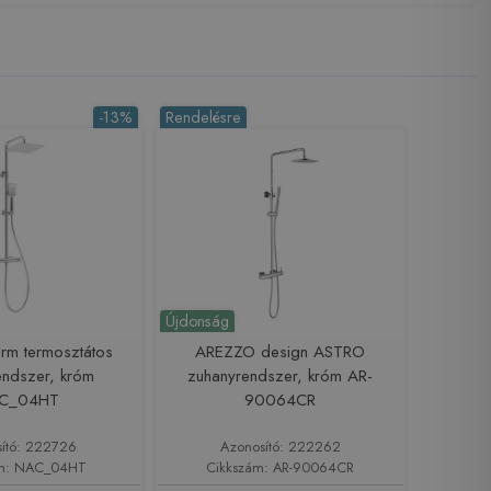
-13%
Rendelésre
Újdonság
rm termosztátos
AREZZO design ASTRO
endszer, króm
zuhanyrendszer, króm AR-
C_04HT
90064CR
ító: 222726
Azonosító: 222262
ám: NAC_04HT
Cikkszám: AR-90064CR