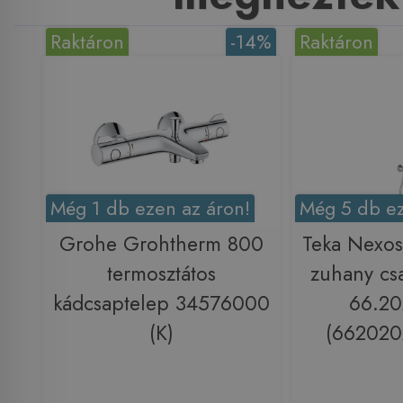
Raktáron
-14%
Raktáron
Még 1 db ezen az áron!
Még 5 db ez
Grohe Grohtherm 800
Teka Nexos
termosztátos
zuhany csa
kádcsaptelep 34576000
66.20
(K)
(662020