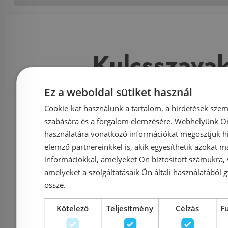
Kulcsszava
Ez a weboldal sütiket használ
Cookie-kat használunk a tartalom, a hirdetések szem
Fürdőszoba és szaniter
,
Csaptelep
,
szabására és a forgalom elemzésére. Webhelyünk Ön 
használatára vonatkozó információkat megosztjuk hi
Kádtöltő csaptelep
,
Fali kádtöltő csapt
elemző partnereinkkel is, akik egyesíthetik azokat m
információkkal, amelyeket Ön biztosított számukra,
Teka termékek
,
Teka
,
Indic
,
86.121
amelyeket a szolgáltatásaik Ön általi használatából g
össze.
Termosztátos
,
kádtöltő
,
csaptelep
,
Kötelező
Teljesítmény
Célzás
F
Termosztátos csaptelepek
,
Fali kádtölt