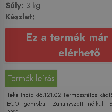
Súly:
3 kg
Készlet:
Ez a termék már
elérhető
Termék leírás
Teka Indic 86.121.02 Termosztátos kádtö
ECO gombbal -Zuhanyszett nélkül -B