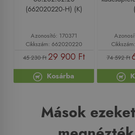
(662020220-H) (K)
Azonosító: 170371
Azonosí
Cikkszám: 662020220
Cikkszám
29 900 Ft
45 230 Ft
74 592 Ft
Kosárba
K
Mások ezeket
megnézték