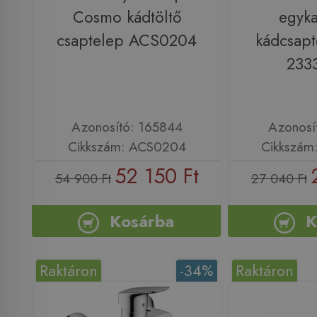
Cosmo kádtöltő
egyka
csaptelep ACS0204
kádcsapt
233
Azonosító: 165844
Azonosí
Cikkszám: ACS0204
Cikkszám
52 150 Ft
54 900 Ft
27 040 Ft
Kosárba
K
Raktáron
-34%
Raktáron