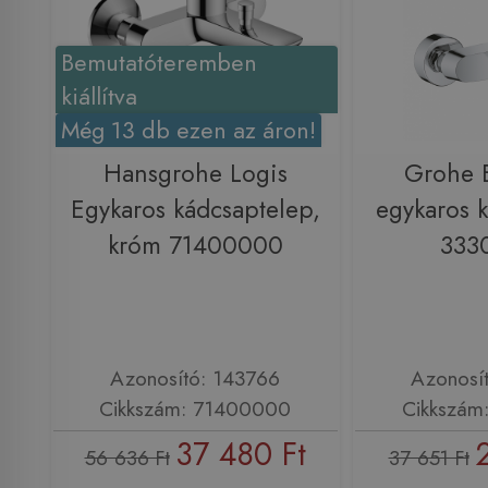
Bemutatóteremben
kiállítva
Még 13 db ezen az áron!
Hansgrohe Logis
Grohe 
Egykaros kádcsaptelep,
egykaros 
króm 71400000
333
Azonosító: 143766
Azonosí
Cikkszám: 71400000
Cikkszám
37 480 Ft
56 636 Ft
37 651 Ft