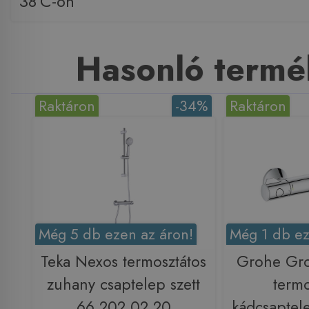
38ºC-on
Hasonló termé
Raktáron
-34%
Raktáron
Még 5 db ezen az áron!
Még 1 db ez
Teka Nexos termosztátos
Grohe Gr
zuhany csaptelep szett
termo
66.202.02.20
kádcsapte