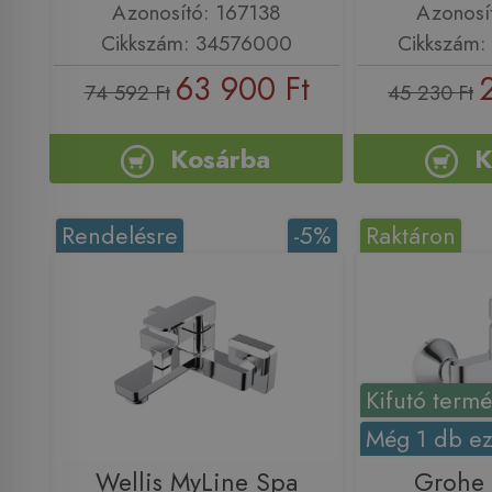
Azonosító: 167138
Azonosí
Cikkszám: 34576000
Cikkszám
63 900 Ft
74 592 Ft
45 230 Ft
Kosárba
K
Rendelésre
-5%
Raktáron
Kifutó term
Még 1 db ez
Wellis MyLine Spa
Grohe