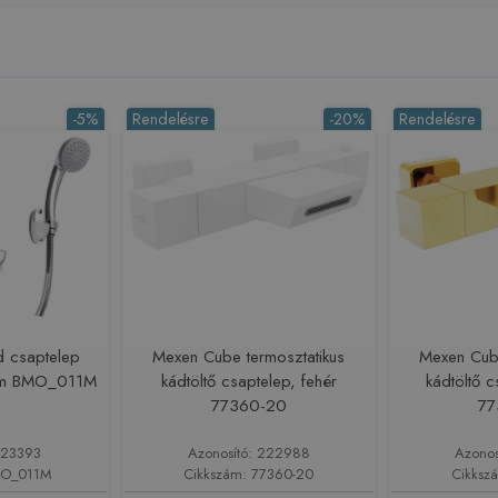
-5%
Rendelésre
-20%
Rendelésre
d csaptelep
Mexen Cube termosztatikus
Mexen Cube
róm BMO_011M
kádtöltő csaptelep, fehér
kádtöltő c
77360-20
77
223393
Azonosító: 222988
Azonos
MO_011M
Cikkszám: 77360-20
Cikksz