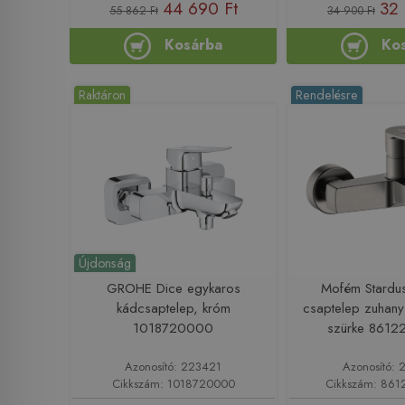
44 690 Ft
32 
55 862 Ft
34 900 Ft
Kosárba
Ko
Raktáron
Rendelésre
Újdonság
GROHE Dice egykaros
Mofém Stardus
kádcsaptelep, króm
csaptelep zuhanysz
1018720000
szürke 861
Azonosító: 223421
Azonosító: 
Cikkszám: 1018720000
Cikkszám: 86