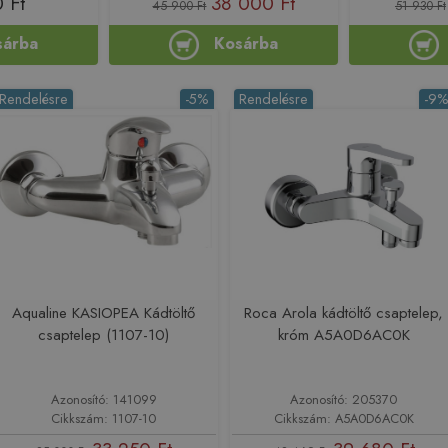
 Ft
38 000 Ft
45 900 Ft
51 930 Ft
sárba
Kosárba
Rendelésre
-5%
Rendelésre
-9
Aqualine KASIOPEA Kádtöltő
Roca Arola kádtöltő csaptelep,
csaptelep (1107-10)
króm A5A0D6AC0K
Azonosító: 141099
Azonosító: 205370
Cikkszám: 1107-10
Cikkszám: A5A0D6AC0K