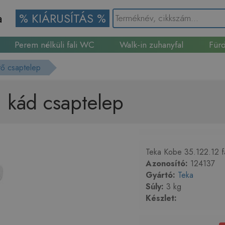
a
% KIÁRUSÍTÁS %
Perem nélküli fali WC
Walk-in zuhanyfal
Fürd
Gránit mosogató
ltő csaptelep
i kád csaptelep
Teka Kobe 35.122.12 fal
Azonosító:
124137
Gyártó:
Teka
Súly:
3 kg
Készlet: