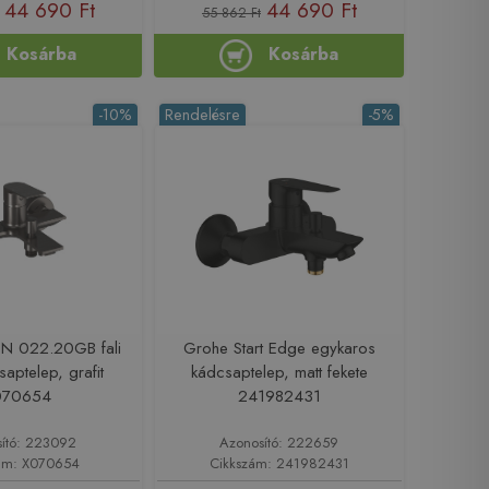
44 690 Ft
44 690 Ft
55 862 Ft
Kosárba
Kosárba
-10%
Rendelésre
-5%
PN 022.20GB fali
Grohe Start Edge egykaros
saptelep, grafit
kádcsaptelep, matt fekete
070654
241982431
ító: 223092
Azonosító: 222659
ám: X070654
Cikkszám: 241982431