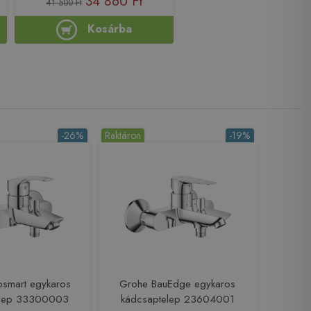
34 860 Ft
41 500 Ft
Kosárba
-26%
Raktáron
-19%
osmart egykaros
Grohe BauEdge egykaros
elep 33300003
kádcsaptelep 23604001