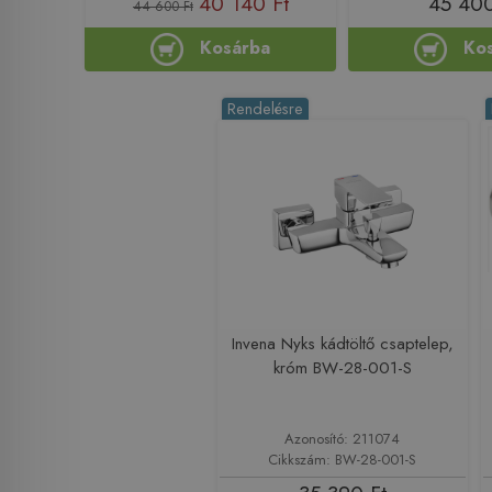
40 140 Ft
45 400
44 600 Ft
Kosárba
Ko
Rendelésre
Invena Nyks kádtöltő csaptelep,
króm BW-28-001-S
Azonosító: 211074
Cikkszám: BW-28-001-S