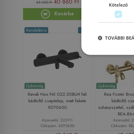
40 860 Ft
38 600
45 400 Ft
Kötelező
Kosárba
Ko
Rendelésre
-10%
Rendelésre
TOVÁBBI BE
Újdonság
Újdonság
Ravak Nox NX 022.20BLM fali
Rea Foster Brus
kádtöltő csaptelep, matt fekete
kádtöltő cs
X070650
zuhanyszettel, szál
REA-B6
Azonosító: 223111
Azonosító: 
Cikkszám: X070650
Cikkszám: R