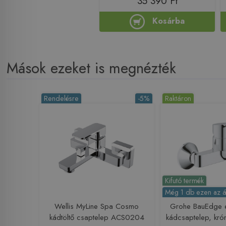
35 390 Ft
Kosárba
Mások ezeket is megnézték
Rendelésre
-5%
Raktáron
Kifutó termék
Még 1 db ezen az á
Wellis MyLine Spa Cosmo
Grohe BauEdge e
kádtöltő csaptelep ACS0204
kádcsaptelep, k