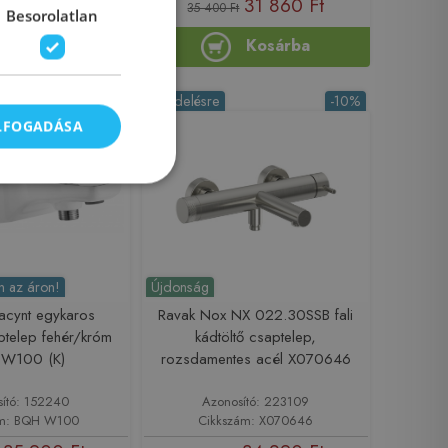
 687 Ft
31 860 Ft
35 400 Ft
Besorolatlan
Kosárba
Kosárba
-31%
Rendelésre
-10%
ELFOGADÁSA
 az áron!
Újdonság
acynt egykaros
Ravak Nox NX 022.30SSB fali
ptelep fehér/króm
kádtöltő csaptelep,
W100 (K)
rozsdamentes acél X070646
sító: 152240
Azonosító: 223109
ám: BQH W100
Cikkszám: X070646