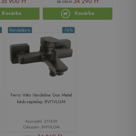
35 900 Ft
34 290 Ft
38 100 Ft
Kosárba
Kosárba
%
Rendelésre
-16%
Ferro Vitto Verdeline Gun Metal
kádcsaptelep BVI1VLGM
Azonosító: 217659
Cikkszám: BVI1VLGM