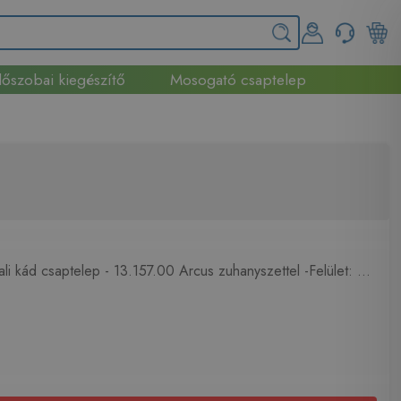
őszobai kiegészítő
Mosogató csaptelep
i kád csaptelep - 13.157.00 Arcus zuhanyszettel -Felület: ...