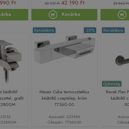
990 Ft
42 190 Ft
52 737 Ft
55 862 Ft
sárba
Kosárba
Rendelésre
-20%
Rendelésre
Újdonság
t kádtöltő
Mexen Cube termosztatikus
Ravak Plan 
ettel, grafit
kádtöltő csaptelep, króm
kádtöltő c
22280GM
77360-00
X
225155
Azonosító: 222986
Azonos
122280GM
Cikkszám: 77360-00
Cikksz