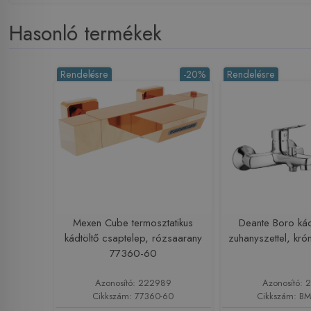
Hasonló termékek
Rendelésre
-20%
Rendelésre
Mexen Cube termosztatikus
Deante Boro ká
kádtöltő csaptelep, rózsaarany
zuhanyszettel, k
77360-60
Azonosító: 222989
Azonosító: 
Cikkszám: 77360-60
Cikkszám: B