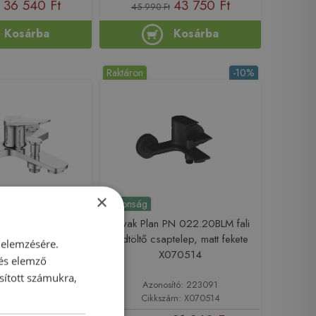
36 540 Ft
43 750 Ft
45 990 Ft
Kosárba
Kosárba
Raktáron
-10%
×
Újdonság
LONIA kádtöltő
Ravak Plan PN 022.20BLM fali
króm BW-70-001-V
kádtöltő csaptelep, matt fekete
 elemzésére.
X070514
 és elemző
sított számukra,
sító: 222310
Azonosító: 223091
: BW-70-001-V
Cikkszám: X070514