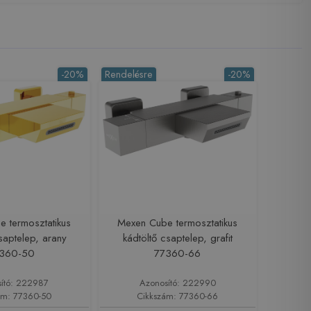
-20%
Rendelésre
-20%
 termosztatikus
Mexen Cube termosztatikus
saptelep, arany
kádtöltő csaptelep, grafit
360-50
77360-66
ító: 222987
Azonosító: 222990
ám: 77360-50
Cikkszám: 77360-66