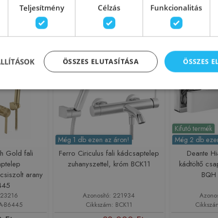
 Ft
42 190 Ft
35
52 737 Ft
Teljesítmény
Célzás
Funkcionalitás
sárba
Kosárba
Rendelésre
-17%
Raktáron
ÁLLÍTÁSOK
ÖSSZES ELUTASÍTÁSA
ÖSSZES 
Kifutó termék
Még 1 db ezen az áron!
Még 2 db ezen
h Gold fali
Ferro Ciriculus fali kádcsaptelep
Deante Hi
aptelep
zuhanyszettel, króm BCK11
kádtöltő csa
csiszolt arany
BQH 
445
223216
Azonosító: 221934
Azono
EA-B6445
Cikkszám: BCK11
Cikksz