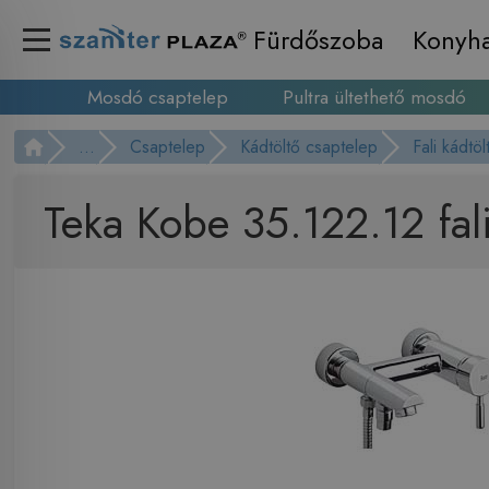
Fürdőszoba
Konyh
Mosdó csaptelep
Pultra ültethető mosdó
...
Csaptelep
Kádtöltő csaptelep
Fali kádtö
Teka Kobe 35.122.12 fal