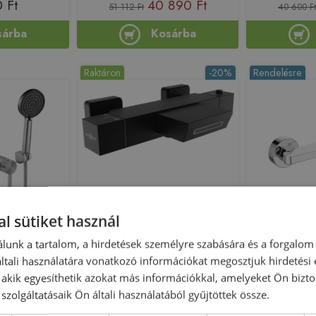
 Ft
40 890 Ft
51 112 Ft
40 600 Ft
sárba
Kosárba
Raktáron
-20%
Rendelésre
Újdonság
l sütiket használ
 Nickel fali
Mexen Cube termosztatikus
Invena A
aptelep
kádtöltő csaptelep, matt fekete
csaptelep, 
lunk a tartalom, a hirdetések személyre szabására és a forgalom
csiszolt nikkel
77360-70
tali használatára vonatkozó információkat megosztjuk hirdetési
326
, akik egyesíthetik azokat más információkkal, amelyeket Ön bizto
223215
Azonosító: 222985
Azono
szolgáltatásaik Ön általi használatából gyűjtöttek össze.
EA-B6326
Cikkszám: 77360-70
Cikkszám