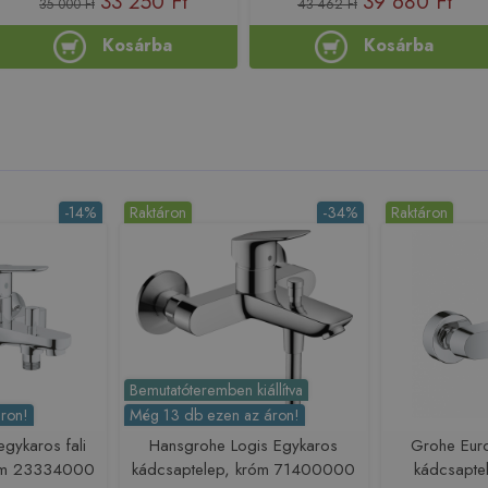
33 250 Ft
39 680 Ft
35 000 Ft
43 462 Ft
Kosárba
Kosárba
-14%
Raktáron
-34%
Raktáron
Bemutatóteremben kiállítva
ron!
Még 13 db ezen az áron!
gykaros fali
Hansgrohe Logis Egykaros
Grohe Eur
róm 23334000
kádcsaptelep, króm 71400000
kádcsapt