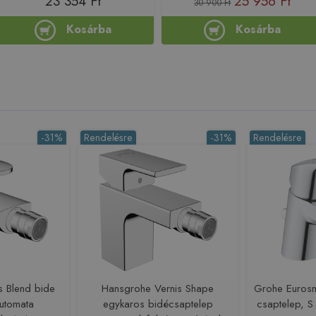
23 354 Ft
25 956 Ft
30 900 Ft
Kosárba
Kosárba
-31%
Rendelésre
-31%
Rendelésre
s Blend bide
Hansgrohe Vernis Shape
Grohe Eurosm
automata
egykaros bidécsaptelep
csaptelep, 