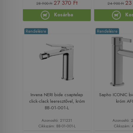
27 370 Ft
23
28 900 Ft
24 900 Ft
Kosárba
Ko
Rendelésre
Rendelésre
Invena NERI bide csaptelep
Sapho ICONIC bi
click-clack leeresztővel, króm
króm A
BB-01-001-L
Azonosító: 211231
Azonosító: 
Cikkszám: BB-01-001-L
Cikkszám: