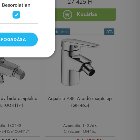
29 450 Ft
27 425 Ft
Besorolatlan
Kosárba
Kosárba
Rendelésre
-5%
ELFOGADÁSA
endy bide csaptelep
Aqualine ARETA bidé csaptelep
E10041171
(GH465)
sító: 183448
Azonosító: 142968
 H3412E10041171
Cikkszám: GH465