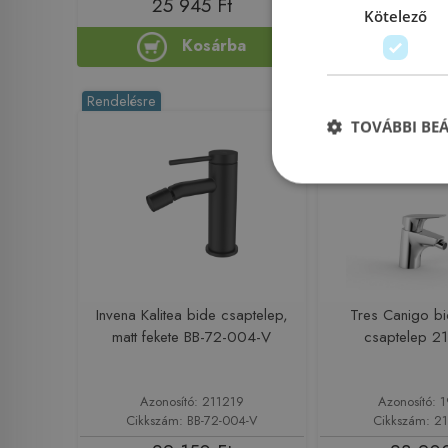
25 945 Ft
21 965
Kötelező
Kosárba
Ko
Rendelésre
Rendelésre
TOVÁBBI BE
Invena Kalitea bide csaptelep,
Tres Canigo b
matt fekete BB-72-004-V
csaptelep 2
Azonosító: 211219
Azonosító: 
Cikkszám: BB-72-004-V
Cikkszám: 2