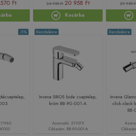
 570 Ft
20 958 Ft
24 950 Ft
29 950 F
sárba
Kosárba
-5%
Rendelésre
Rendelésre
décsaptelep,
Invena SIROS bide csaptelep,
Invena Glamo
F003
króm BB-90-001-A
click-clack 
BB-
211960
Azonosító: 211075
Azono
 AF003
Cikkszám: BB-90-001-A
Cikkszá