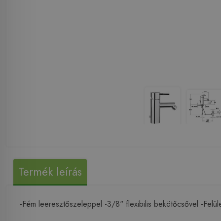
Termék leírás
-Fém leeresztőszeleppel -3/8" flexibilis bekötőcsővel -Felü