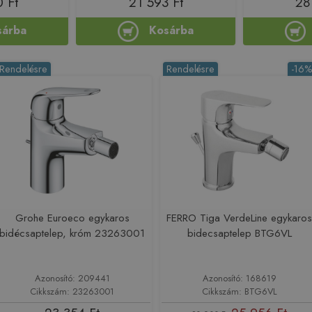
 Ft
21 593 Ft
28
sárba
Kosárba
Rendelésre
Rendelésre
-16
Grohe Euroeco egykaros
FERRO Tiga VerdeLine egykaro
bidécsaptelep, króm 23263001
bidecsaptelep BTG6VL
Azonosító: 209441
Azonosító: 168619
Cikkszám: 23263001
Cikkszám: BTG6VL