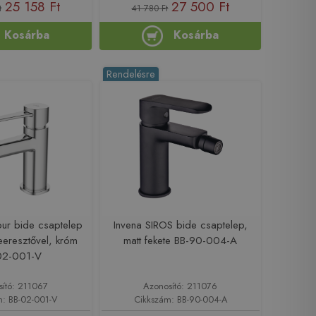
25 158 Ft
27 500 Ft
t
41 780 Ft
Kosárba
Kosárba
Rendelésre
ur bide csaptelep
Invena SIROS bide csaptelep,
leeresztővel, króm
matt fekete BB-90-004-A
02-001-V
sító: 211067
Azonosító: 211076
m: BB-02-001-V
Cikkszám: BB-90-004-A