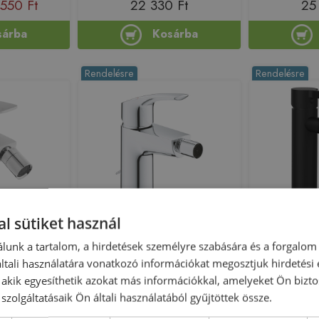
 550 Ft
22 330 Ft
25
sárba
Kosárba
Rendelésre
Rendelésre
l sütiket használ
e csaptelep,
Grohe Eurosmart egykaros
Sapho ICONI
-19-002-V
bidécsaptelep S-es méret
matt f
lunk a tartalom, a hirdetések személyre szabására és a forgalom
besüllyeszthető lánccal, króm
tali használatára vonatkozó információkat megosztjuk hirdetési
32927003
, akik egyesíthetik azokat más információkkal, amelyeket Ön bizto
211254
Azonosító: 212967
Azono
szolgáltatásaik Ön általi használatából gyűjtöttek össze.
19-002-V
Cikkszám: 32927003
Cikks