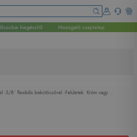
őszobai kiegészítő
Mosogató csaptelep
 -3/8` flexibilis bekötőcsővel -Felületek: Króm vagy ...