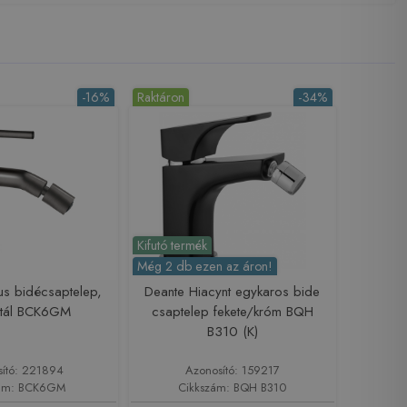
-16%
Raktáron
-34%
Kifutó termék
Még 2 db ezen az áron!
lus bidécsaptelep,
Deante Hiacynt egykaros bide
etál BCK6GM
csaptelep fekete/króm BQH
B310 (K)
sító: 221894
Azonosító: 159217
zám: BCK6GM
Cikkszám: BQH B310