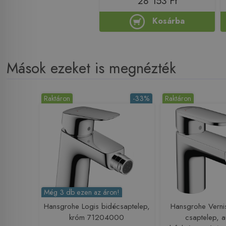
28 153 Ft
Kosárba
Mások ezeket is megnézték
Raktáron
-33%
Raktáron
Még 3 db ezen az áron!
Hansgrohe Logis bidécsaptelep,
Hansgrohe Verni
króm 71204000
csaptelep, 