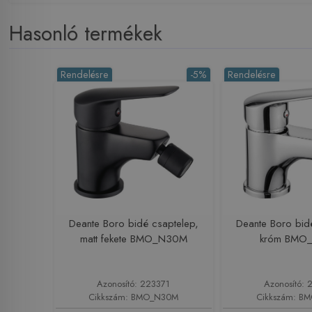
Hasonló termékek
Rendelésre
-5%
Rendelésre
Deante Boro bidé csaptelep,
Deante Boro bid
matt fekete BMO_N30M
króm BMO
Azonosító: 223371
Azonosító: 
Cikkszám: BMO_N30M
Cikkszám: B