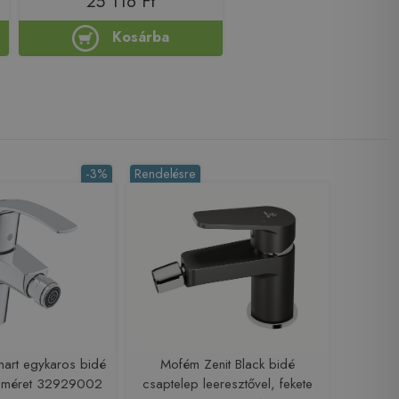
25 116 Ft
Kosárba
-3%
Rendelésre
art egykaros bidé
Mofém Zenit Black bidé
S méret 32929002
csaptelep leeresztővel, fekete