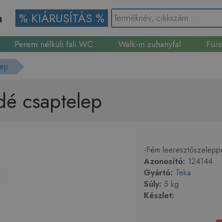
a
% KIÁRUSÍTÁS %
Perem nélküli fali WC
Walk-in zuhanyfal
Fürd
Gránit mosogató
lep
dé csaptelep
-Fém leeresztőszeleppel
Azonosító:
124144
Gyártó:
Teka
Súly:
5 kg
Készlet: