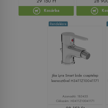
29 150 Ft
28 900
Kosárba
Ko
Rendelésre
Jika Lyra Smart bide csaptelep
leeresztővel H3411Z10041171
Azonosító: 183435
Cikkszám: H3411Z10041171