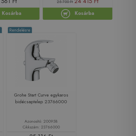
 561 Ft
24 415 Ft
25 700 Ft
Kosárba
Kosárba
%
Rendelésre
s
Grohe Start Curve egykaros
bidécsaptelep 23766000
Azonosító: 200958
Cikkszám: 23766000