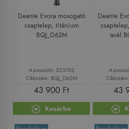
Deante Evora mosogató
Deante Ev
csaptelep, titánium
csaptelep,
BQJ_D62M
acél 
Azonosító: 223702
Azonosí
Cikkszám: BQJ_D62M
Cikkszám
43 900 Ft
43 
Kosárba
K
Rendelésre
Rendelésre