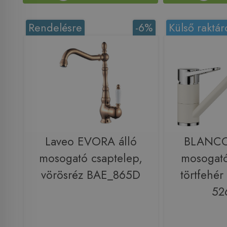
Rendelésre
-6%
Külső raktár
Laveo EVORA álló
BLANCO
mosogató csaptelep,
mosogató
vörösréz BAE_865D
törtfehé
52