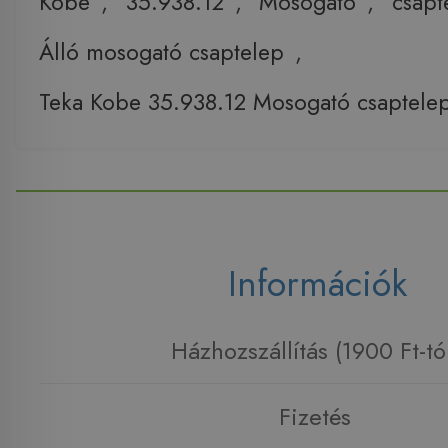
Kobe
,
35.938.12
,
Mosogató
,
csapt
Álló mosogató csaptelep
,
Teka Kobe 35.938.12 Mosogató csaptele
Információk
Házhozszállítás (1900 Ft-tó
Fizetés