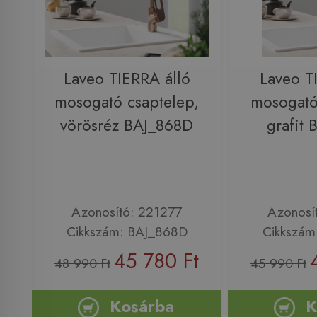
Laveo TIERRA álló
Laveo T
mosogató csaptelep,
mosogató
vörösréz BAJ_868D
grafit
Azonosító: 221277
Azonosí
Cikkszám: BAJ_868D
Cikkszám
45 780 Ft
48 990 Ft
45 990 Ft
Kosárba
K