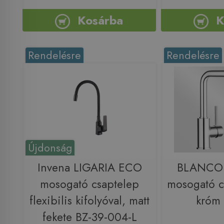
Kosárba
K
Rendelésre
Rendelésre
Újdonság
Invena LIGARIA ECO
BLANCO
mosogató csaptelep
mosogató c
flexibilis kifolyóval, matt
króm
fekete BZ-39-004-L