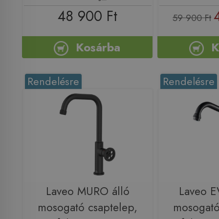
48 900 Ft
59 900 Ft
Kosárba
K
Rendelésre
Rendelésre
Laveo MURO álló
Laveo E
mosogató csaptelep,
mosogató