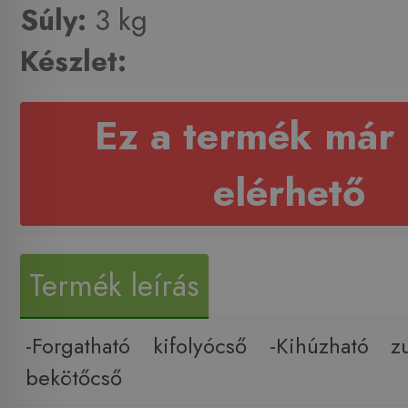
Súly:
3 kg
Készlet:
Ez a termék már
elérhető
Termék leírás
-Forgatható kifolyócső -Kihúzható z
bekötőcső