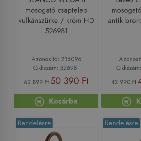
mosogató csaptelep
mosogató
vulkánszürke / króm HD
antik bro
526981
Azonosító: 216096
Azonosí
Cikkszám: 526981
Cikkszám
50 390 Ft
62 899 Ft
42 990 Ft
Kosárba
K
Rendelésre
Rendelésre