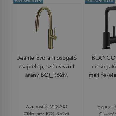
Deante Evora mosogató
BLANCO
csaptelep, szálcsiszolt
mosogató
arany BQJ_R62M
matt feke
Azonosító: 223703
Azonosí
Cikkszám: BQJ_R62M
Cikkszá