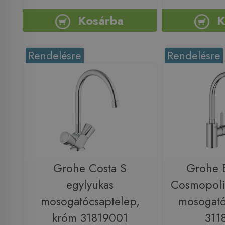
Kosárba
K
Rendelésre
Rendelésre
Grohe Costa S
Grohe 
egylyukas
Cosmopoli
mosogatócsaptelep,
mosogató
króm 31819001
311