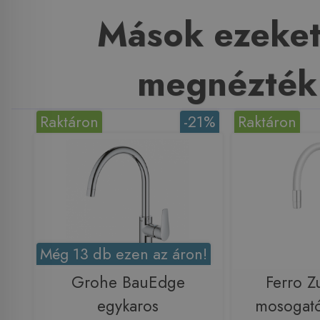
Mások ezeket
megnézték
Raktáron
-21%
Raktáron
Még 13 db ezen az áron!
Grohe BauEdge
Ferro Z
egykaros
mosogató