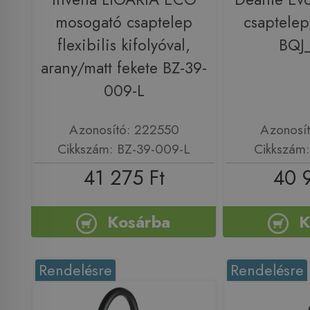
mosogató csaptelep
csaptelep
flexibilis kifolyóval,
BQJ
arany/matt fekete BZ-39-
009-L
Azonosító: 222550
Azonosí
Cikkszám: BZ-39-009-L
Cikkszám
41 275 Ft
40 
Kosárba
K
Rendelésre
Rendelésre