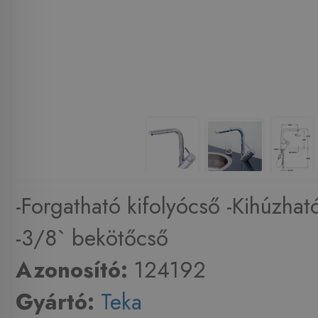
-Forgatható kifolyócső -Kihúzhat
-3/8` bekötőcső
Azonosító:
124192
Gyártó:
Teka