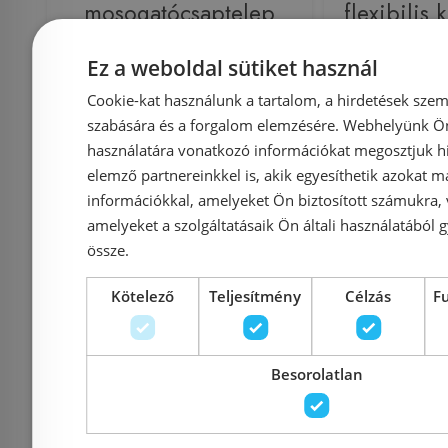
mosogatócsaptelep
flexibilis 
31367001
fehér
Ez a weboldal sütiket használ
Cookie-kat használunk a tartalom, a hirdetések szem
szabására és a forgalom elemzésére. Webhelyünk Ön 
Azonosító: 179657
Azonosí
használatára vonatkozó információkat megosztjuk hi
Cikkszám: 31367001
Cikksz
elemző partnereinkkel is, akik egyesíthetik azokat m
27 180 Ft
információkkal, amelyeket Ön biztosított számukra,
34 306 Ft
22 600 Ft
amelyeket a szolgáltatásaik Ön általi használatából g
össze.
Kosárba
K
Kötelező
Teljesítmény
Célzás
F
Raktáron
-16%
Rendelésre
Besorolatlan