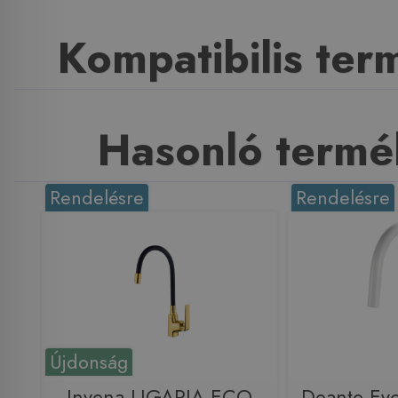
Kompatibilis te
Hasonló termé
Rendelésre
Rendelésre
Újdonság
Invena LIGARIA ECO
Deante Ev