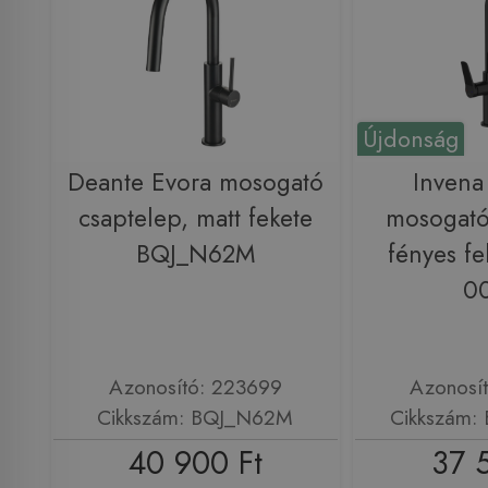
Újdonság
Deante Evora mosogató
Inven
csaptelep, matt fekete
mosogató
BQJ_N62M
fényes fe
0
Azonosító: 223699
Azonosí
Cikkszám: BQJ_N62M
Cikkszám:
40 900 Ft
37 