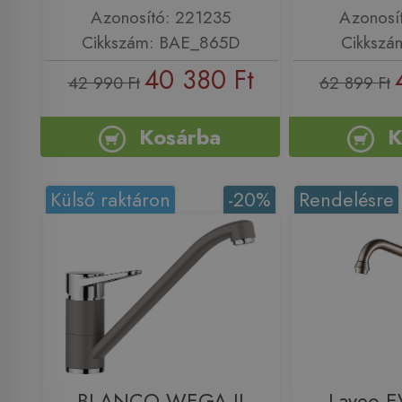
Azonosító: 221235
Azonosí
Cikkszám: BAE_865D
Cikkszá
40 380 Ft
42 990 Ft
62 899 Ft
Kosárba
K
Külső raktáron
-20%
Rendelésre
BLANCO WEGA II
Laveo E