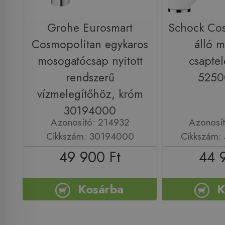
Grohe Eurosmart
Schock Cos
Cosmopolitan egykaros
álló 
mosogatócsap nyitott
csaptel
rendszerű
5250
vízmelegítőhöz, króm
30194000
Azonosító: 214932
Azonosí
Cikkszám: 30194000
Cikkszám:
49 900 Ft
44 
Kosárba
K