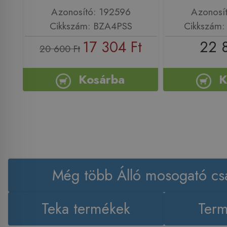
Azonosító: 192596
Azonosí
Cikkszám: BZA4PSS
Cikkszám
17 304 Ft
22 
20 600 Ft
Kosárba
K
Még több Álló mosogató cs
Teka termékek
Term