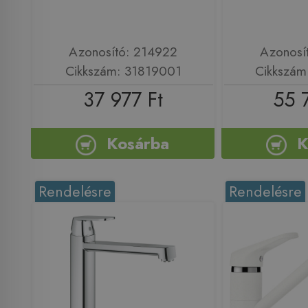
Azonosító: 214922
Azonosí
Cikkszám: 31819001
Cikkszám
37 977 Ft
55 
Kosárba
K
Rendelésre
Rendelésre