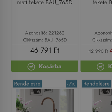
matt fekete BAU_765D
fekete
Azonosító: 221262
Azonosí
Cikkszám: BAU_765D
Cikkszám
46 791 Ft
42 990 Ft
Kosárba
K
Rendelésre
-7%
Rendelésre