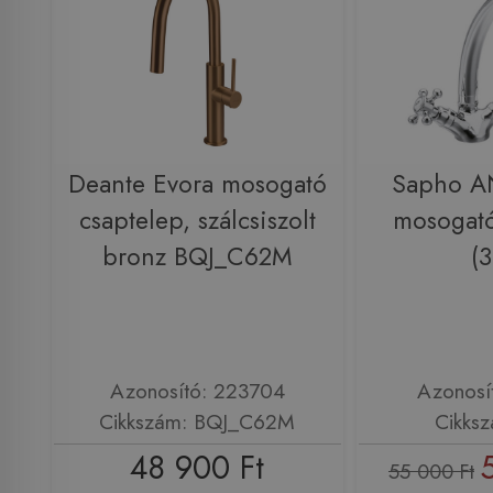
Deante Evora mosogató
Sapho A
csaptelep, szálcsiszolt
mosogató
bronz BQJ_C62M
(3
Azonosító: 223704
Azonosí
Cikkszám: BQJ_C62M
Cikksz
48 900 Ft
55 000 Ft