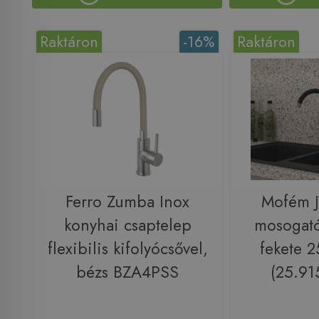
Raktáron
-16%
Raktáron
Ferro Zumba Inox
Mofém J
konyhai csaptelep
mosogató
flexibilis kifolyócsővel,
fekete 
bézs BZA4PSS
(25.91