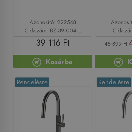
Azonosító: 222548
Azonosí
Cikkszám: BZ-39-004-L
Cikkszá
39 116 Ft
45 899 Ft
Kosárba
K
Rendelésre
Rendelésre