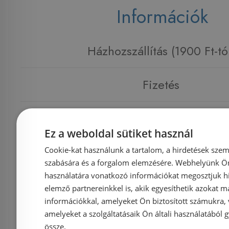
Információk
Házhozszállítás (1900 Ft-tó
Fizetés
Kapcsolat
Ez a weboldal sütiket használ
Adatvédelmi tájékoztató
Cookie-kat használunk a tartalom, a hirdetések szem
szabására és a forgalom elemzésére. Webhelyünk Ön 
használatára vonatkozó információkat megosztjuk hi
Általános Szerződési Feltételek
elemző partnereinkkel is, akik egyesíthetik azokat m
információkkal, amelyeket Ön biztosított számukra,
amelyeket a szolgáltatásaik Ön általi használatából g
Impresszum
össze.