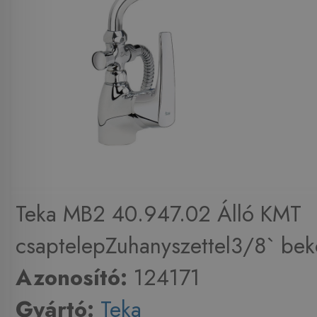
Teka MB2 40.947.02 Álló KMT
csaptelepZuhanyszettel3/8` bek
Azonosító:
124171
Gyártó:
Teka