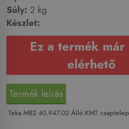
Súly:
2 kg
Készlet:
Ez a termék már
elérhető
Termék leírás
Teka MB2 40.947.02 Álló KMT csaptelep