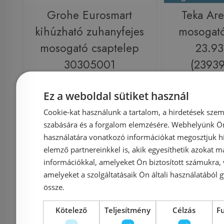
Grohe Eurosmart
Teka Ar
kihúzható zuhanyfejes
mosogató
mosogató csaptelep
23.93
30305001
(2393
Ez a weboldal sütiket használ
Azonosító: 187991
Azonosí
Cookie-kat használunk a tartalom, a hirdetések szem
Cikkszám: 30305001
Cikkszám
szabására és a forgalom elemzésére. Webhelyünk Ön 
használatára vonatkozó információkat megosztjuk hi
46 570 Ft
55 974 Ft
81 900 Ft
elemző partnereinkkel is, akik egyesíthetik azokat m
információkkal, amelyeket Ön biztosított számukra,
Kosárba
K
amelyeket a szolgáltatásaik Ön általi használatából g
össze.
Raktáron
-26%
Rendelésre
Kötelező
Teljesítmény
Célzás
F