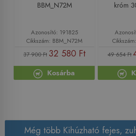
BBM_N72M
króm 
Azonosító: 191825
Azonosí
Cikkszám: BBM_N72M
Cikkszám
32 580 Ft
37 900 Ft
49 654 Ft
Kosárba
K
Még több Kihúzható fejes, zu