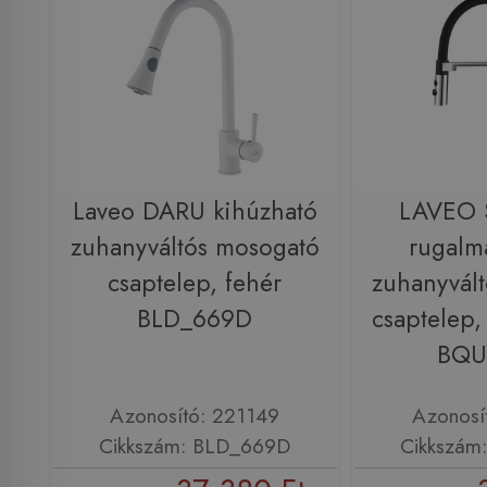
Laveo DARU kihúzható
LAVEO 
zuhanyváltós mosogató
rugalm
csaptelep, fehér
zuhanyvál
BLD_669D
csaptelep,
BQU
Azonosító: 221149
Azonosí
Cikkszám: BLD_669D
Cikkszám