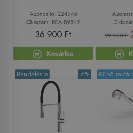
Azonosító: 224945
Azonosí
Cikkszám: REA-B9842
Cikkszá
36 900 Ft
29 900 Ft
Kosárba
K
Rendelésre
-6%
Külső raktár