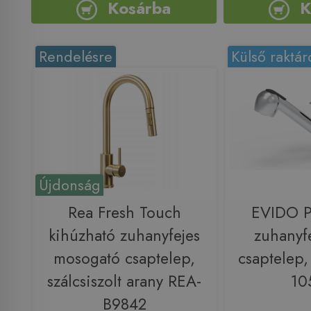
Kosárba
K
Rendelésre
Külső raktár
Újdonság
Rea Fresh Touch
EVIDO 
kihúzható zuhanyfejes
zuhanyfe
mosogató csaptelep,
csaptelep
szálcsiszolt arany REA-
10
B9842