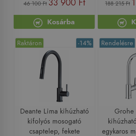
33 900 Ft
1
46 100 Ft
188 215 Ft
Kosárba
K
Raktáron
-14%
Rendelésre
Deante Lima kihúzható
Grohe
kifolyós mosogató
kihúzható
csaptelep, fekete
egykaros m