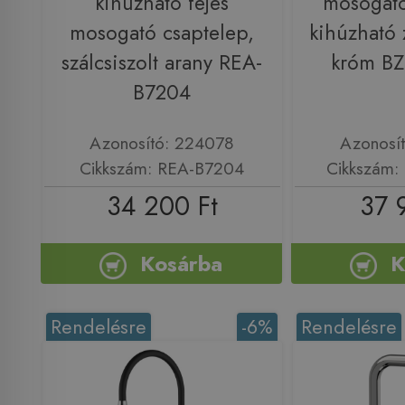
kihúzható fejes
mosogató
mosogató csaptelep,
kihúzható 
szálcsiszolt arany REA-
króm BZ
B7204
Azonosító: 224078
Azonosí
Cikkszám: REA-B7204
Cikkszám:
34 200 Ft
37 
Kosárba
K
Rendelésre
-6%
Rendelésre