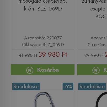
mosogató csaptelep,
zuhanyvál
króm BLZ_069D
csapte
BQC
Azonosító: 221077
Azonosí
Cikkszám: BLZ_069D
Cikkszám
39 980 Ft
41 990 Ft
29 990 Ft
Kosárba
K
Rendelésre
-6%
Rendelésre