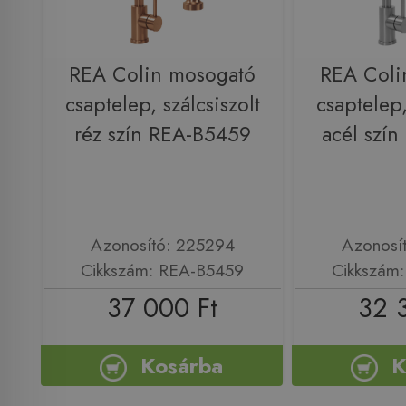
REA Colin mosogató
REA Coli
csaptelep, szálcsiszolt
csaptelep,
réz szín REA-B5459
acél szí
Azonosító: 225294
Azonosí
Cikkszám: REA-B5459
Cikkszám
37 000 Ft
32 
Kosárba
K