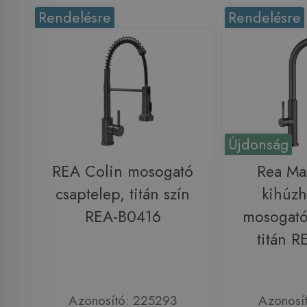
Rendelésre
Rendelésre
Újdonság
REA Colin mosogató
Rea Mas
csaptelep, titán szín
kihúzh
REA-B0416
mosogató
titán 
Azonosító: 225293
Azonosí