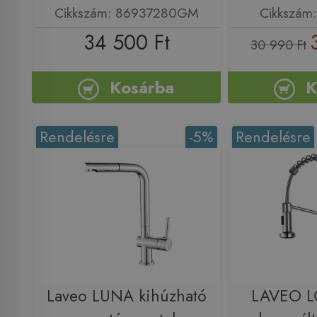
Cikkszám: 86937280GM
Cikkszám
34 500 Ft
30 990 Ft
Kosárba
K
Rendelésre
-5%
Rendelésre
Laveo LUNA kihúzható
LAVEO L