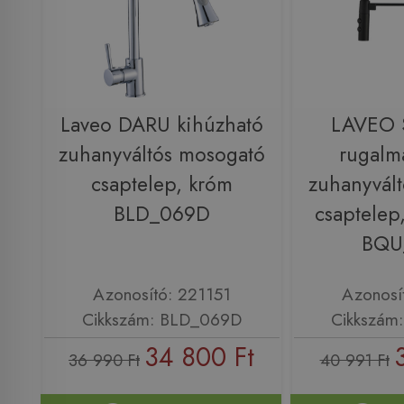
Laveo DARU kihúzható
LAVEO 
zuhanyváltós mosogató
rugalm
csaptelep, króm
zuhanyvál
BLD_069D
csaptelep,
BQU
Azonosító: 221151
Azonosí
Cikkszám: BLD_069D
Cikkszám
34 800 Ft
36 990 Ft
40 991 Ft