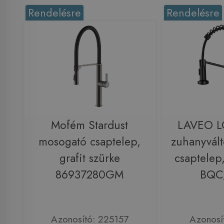
Rendelésre
Rendelésre
Mofém Stardust
LAVEO L
mosogató csaptelep,
zuhanyvál
grafit szürke
csaptelep,
86937280GM
BQC
Azonosító: 225157
Azonosí