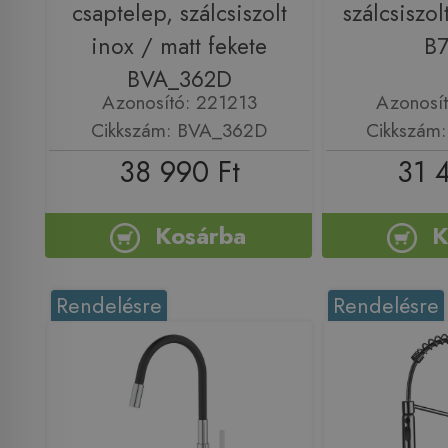
csaptelep, szálcsiszolt
szálcsiszol
inox / matt fekete
B
BVA_362D
Azonosító: 221213
Azonosí
Cikkszám: BVA_362D
Cikkszám
38 990 Ft
31 
Kosárba
K
Rendelésre
Rendelésre