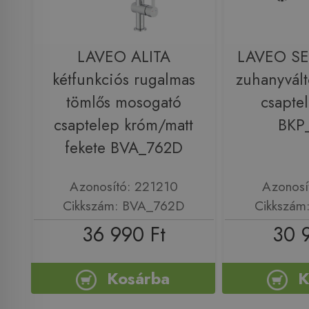
LAVEO ALITA
LAVEO SE
kétfunkciós rugalmas
zuhanyvál
tömlős mosogató
csapte
csaptelep króm/matt
BKP
fekete BVA_762D
Azonosító: 221210
Azonosí
Cikkszám: BVA_762D
Cikkszám
36 990 Ft
30 
Kosárba
K