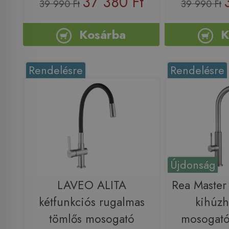
37 380 Ft
39 990 Ft
39 990 Ft
Kosárba
K
Rendelésre
Rendelésre
Újdonság
LAVEO ALITA
Rea Master
kétfunkciós rugalmas
kihúzh
tömlős mosogató
mosogató