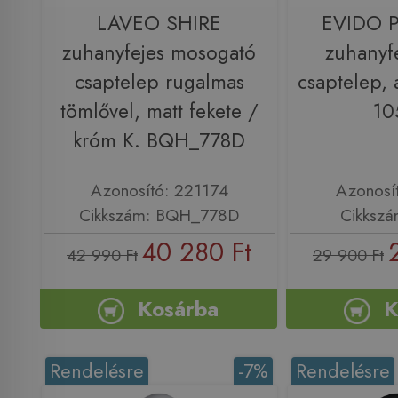
LAVEO SHIRE
EVIDO 
zuhanyfejes mosogató
zuhanyfe
csaptelep rugalmas
csaptelep, 
tömlővel, matt fekete /
10
króm K. BQH_778D
Azonosító: 221174
Azonosí
Cikkszám: BQH_778D
Cikkszá
40 280 Ft
42 990 Ft
29 900 Ft
Kosárba
K
Rendelésre
-7%
Rendelésre