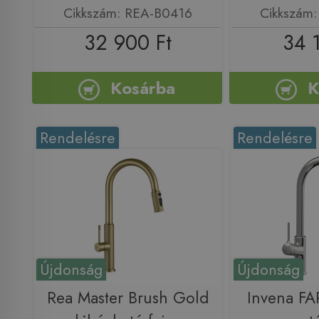
Cikkszám: REA-B0416
Cikkszám
32 900 Ft
34 
Kosárba
K
Rendelésre
Rendelésre
Újdonság
Újdonság
Rea Master Brush Gold
Invena F