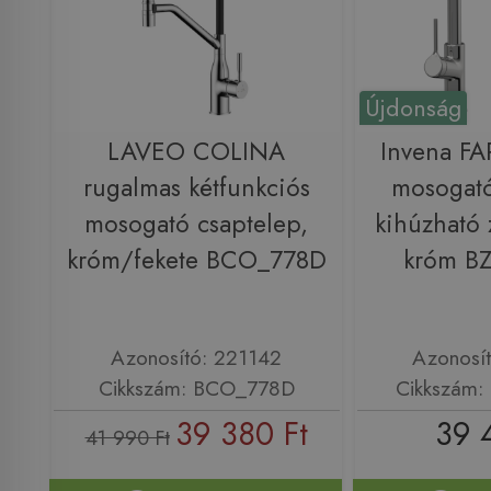
Újdonság
LAVEO COLINA
Invena F
rugalmas kétfunkciós
mosogató
mosogató csaptelep,
kihúzható 
króm/fekete BCO_778D
króm BZ
Azonosító: 221142
Azonosí
Cikkszám: BCO_778D
Cikkszám:
39 380 Ft
39 
41 990 Ft