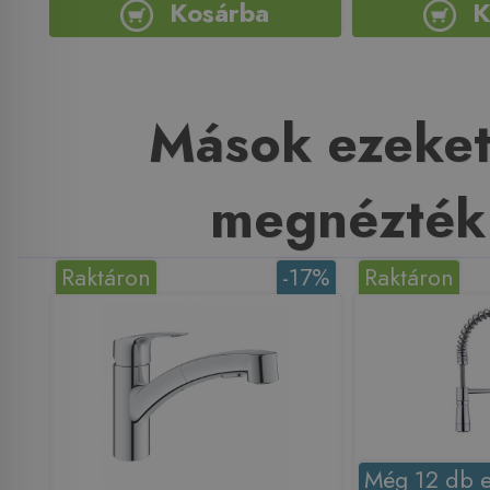
Kosárba
K
Mások ezeket
megnézték
Raktáron
-17%
Raktáron
Még 12 db e