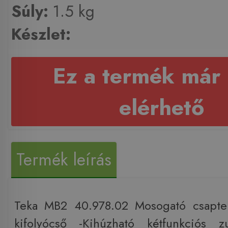
Súly:
1.5 kg
Készlet:
Ez a termék már
elérhető
Termék leírás
Teka MB2 40.978.02 Mosogató csaptel
kifolyócső -Kihúzható kétfunkciós z