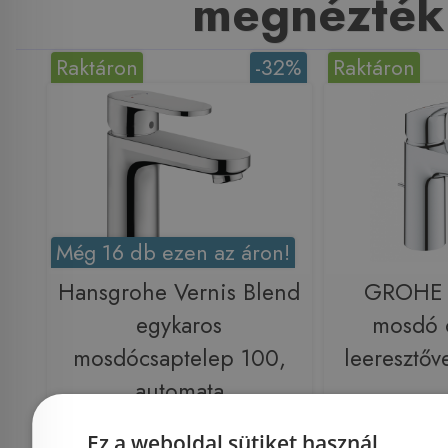
megnézték
Raktáron
-32%
Raktáron
Még 16 db ezen az áron!
Hansgrohe Vernis Blend
GROHE 
egykaros
mosdó 
mosdócsaptelep 100,
leeresztő
automata
lefolyógarnitúrával
Ez a weboldal sütiket használ