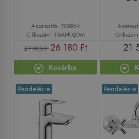
Azonosító: 195864
Azonosí
Cikkszám: BGAH020M
Cikkszám
26 180 Ft
21 
27 900 Ft
Kosárba
K
Rendelésre
Rendelésre