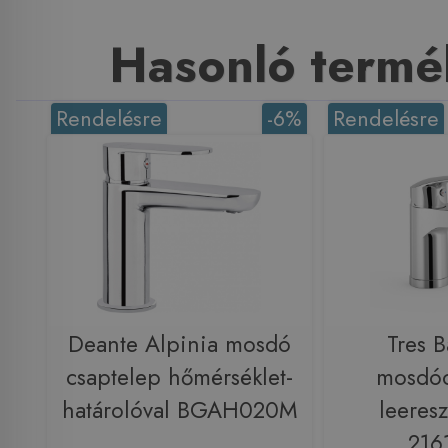
Hasonló termé
Rendelésre
-6%
Rendelésre
Deante Alpinia mosdó
Tres B
csaptelep hőmérséklet-
mosdóc
határolóval BGAH020M
leeresz
216