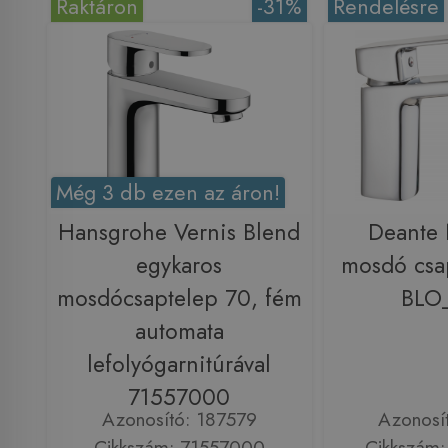
Raktáron
-31%
Rendelésre
Még 3 db ezen az áron!
Hansgrohe Vernis Blend
Deante
egykaros
mosdó csa
mosdócsaptelep 70, fém
BLO
automata
lefolyógarnitúrával
71557000
Azonosító: 187579
Azonosí
Cikkszám: 71557000
Cikkszám