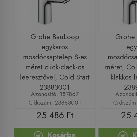
Grohe BauLoop
Grohe
egykaros
egy
mosdócsaptelep S-es
mosdócsa
méret click-clack-os
méret, Cold
leeresztővel, Cold Start
klakkos l
23883001
238
Azonosító: 187867
Azonosí
Cikkszám: 23883001
Cikkszám
25 486 Ft
25 
Kosárba
K