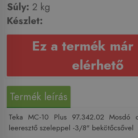
Súly:
2 kg
Készlet:
Ez a termék már
elérhető
Termék leírás
Teka MC-10 Plus 97.342.02 Mosdó c
leeresztő szeleppel -3/8" bekötőcsővel