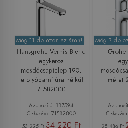
Még 11 db ezen az áron!
Még 3 db ez
Hansgrohe Vernis Blend
Grohe
egykaros
egy
mosdócsaptelep 190,
mosdócsa
lefolyógarnitúra nélkül
méret 
71582000
Azonosító: 187594
Azonosí
Cikkszám: 71582000
Cikkszám
34 220 Ft
53 225 Ft
25 486 Ft