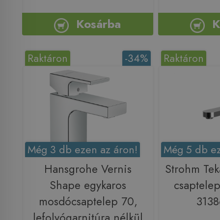
Kosárba
K
Raktáron
-34%
Raktáron
Még 3 db ezen az áron!
Még 5 db ez
Hansgrohe Vernis
Strohm Tek
Shape egykaros
csaptelep
mosdócsaptelep 70,
313
lefolyógarnitúra nélkül