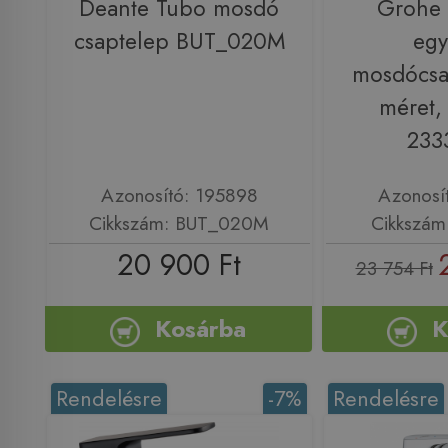
Deante Tubo mosdó
Grohe
csaptelep BUT_020M
egy
mosdócsa
méret, 
233
Azonosító: 195898
Azonosí
Cikkszám: BUT_020M
Cikkszám
20 900 Ft
23 754 Ft
Kosárba
K
Rendelésre
-7%
Rendelésre