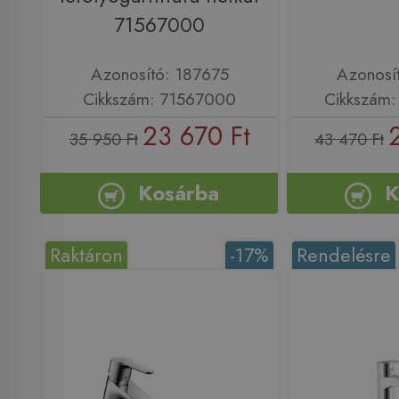
71567000
Azonosító: 187675
Azonosí
Cikkszám: 71567000
Cikkszám
23 670 Ft
35 950 Ft
43 470 Ft
Kosárba
K
Raktáron
-17%
Rendelésre