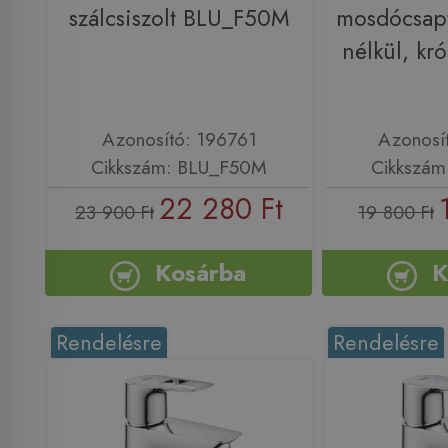
szálcsiszolt BLU_F50M
mosdócsapt
nélkül, kr
Azonosító: 196761
Azonosí
Cikkszám: BLU_F50M
Cikkszám
22 280 Ft
23 900 Ft
19 800 Ft
Kosárba
K
Rendelésre
Rendelésre