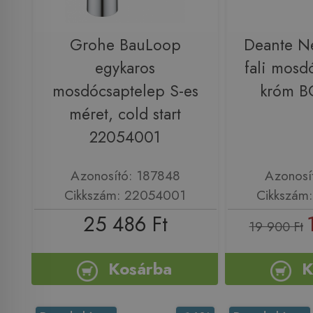
Grohe BauLoop
Deante N
egykaros
fali mosd
mosdócsaptelep S-es
króm 
méret, cold start
22054001
Azonosító: 187848
Azonosí
Cikkszám: 22054001
Cikkszám
25 486 Ft
19 900 Ft
Kosárba
K