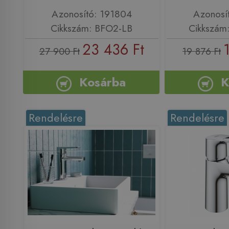
Azonosító: 191804
Azonosí
Cikkszám: BFO2-LB
Cikkszám
23 436 Ft
27 900 Ft
19 876 Ft
Kosárba
K
Rendelésre
Rendelésre