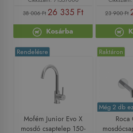
26 335 Ft
38 006 Ft
23 900 Ft
Kosárba
K
Rendelésre
Raktáron
Még 2 db ez
Mofém Junior Evo X
Roca 
mosdó csaptelep 150-
mosdócsap