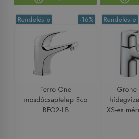
Rendelésre
-16%
Rendelésre
Ferro One
Grohe
mosdócsaptelep Eco
hidegvize
BFO2-LB
XS-es mér