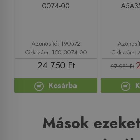
0074-00
A5A3
Azonosító: 190572
Azonosí
Cikkszám: 150-0074-00
Cikkszám:
24 750 Ft
2
27 981 Ft
Kosárba
K
Mások ezeket