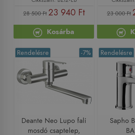
23 940 Ft
28 500 Ft
23 000 Ft
Kosárba
K
Rendelésre
-7%
Rendelésre
Deante Neo Lupo fali
Sapho 
mosdó csaptelep,
B