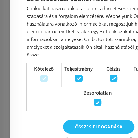
71551000
Cookie-kat használunk a tartalom, a hirdetések szem
Azonosító: 187584
Azonosí
szabására és a forgalom elemzésére. Webhelyünk Ön 
Cikkszám: 71551000
Cikkszám
használatára vonatkozó információkat megosztjuk hi
29 500 Ft
elemző partnereinkkel is, akik egyesíthetik azokat m
43 228 Ft
29 348 Ft
információkkal, amelyeket Ön biztosított számukra,
amelyeket a szolgáltatásaik Ön általi használatából g
Kosárba
K
össze.
Kötelező
Teljesítmény
Célzás
F
Raktáron
-32%
Raktáron
Besorolatlan
ÖSSZES ELFOGADÁSA
Még 16 db ezen az áron!
Még 5 db ez