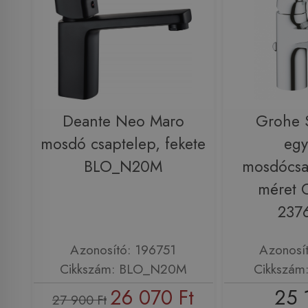
Deante Neo Maro
Grohe S
mosdó csaptelep, fekete
egy
BLO_N20M
mosdócsa
méret C
237
Azonosító: 196751
Azonosí
Cikkszám: BLO_N20M
Cikkszám
26 070 Ft
25 
27 900 Ft