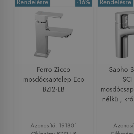
Rendelésre
-16%
Rendelésre
Ferro Zicco
Sapho 
mosdócsaptelep Eco
SC
BZI2-LB
mosdócsapt
nélkül, kr
Azonosító: 191801
Azonosí
Cikkszám: BZI2-LB
Cikkszám