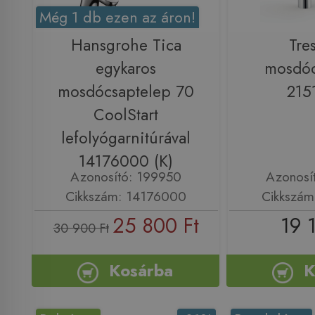
Még 1 db ezen az áron!
Hansgrohe Tica
Tre
egykaros
mosdóc
mosdócsaptelep 70
215
CoolStart
lefolyógarnitúrával
14176000 (K)
Azonosító: 199950
Azonosí
Cikkszám: 14176000
Cikkszám
25 800 Ft
19 
30 900 Ft
Kosárba
K