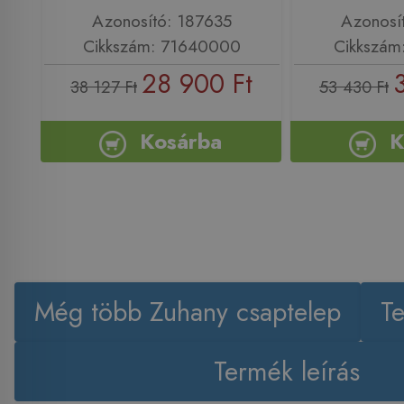
Azonosító: 187635
Azonosí
Cikkszám: 71640000
Cikkszám
28 900 Ft
38 127 Ft
53 430 Ft
Kosárba
K
Még több Zuhany csaptelep
T
Termék leírás