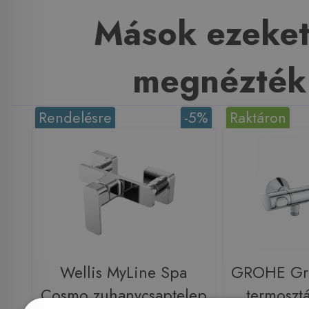
Mások ezeket
megnézték
Rendelésre
-5%
Raktáron
Wellis MyLine Spa
GROHE Gr
Cosmo zuhanycsaptelep
termoszt