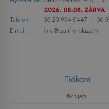
Nyitvatartás:
Hétfő - Péntek: 9-17 :: S
2026. 08.08. ZÁRVA
Telefon:
06 20 994 0447
::
06 3
E-mail:
info@szaniterplaza.hu
Fiókom
Belépés