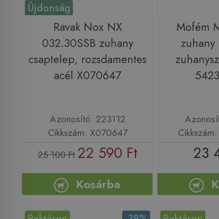
Újdonság
Ravak Nox NX
Mofém 
032.30SSB zuhany
zuhany 
csaptelep, rozsdamentes
zuhanysz
acél X070647
542
Azonosító: 223112
Azonosí
Cikkszám: X070647
Cikkszám
22 590 Ft
23 
25 100 Ft
Kosárba
K
Raktáron
-38%
Raktáron