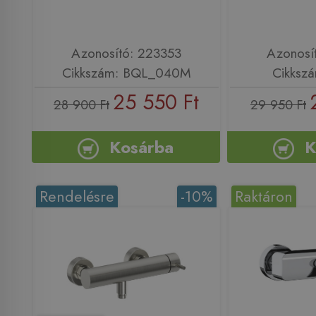
Azonosító: 223353
Azonosí
Cikkszám: BQL_040M
Cikksz
25 550 Ft
28 900 Ft
29 950 Ft
Kosárba
K
Rendelésre
-10%
Raktáron