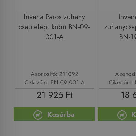
Invena Paros zuhany
Inven
csaptelep, króm BN-09-
zuhanycsa
001-A
BN-1
Azonosító: 211092
Azonosí
Cikkszám: BN-09-001-A
Cikkszám:
21 925 Ft
18 
Kosárba
K