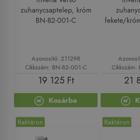
zuhanycsaptelep, króm
zuhanyc
BN-82-001-C
fekete/kró
Azonosító: 211298
Azonosí
Cikkszám: BN-82-001-C
Cikkszám:
19 125 Ft
21 
Kosárba
K
Raktáron
Raktáron