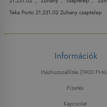
21.231.02
,
Zuhany
,
csaptelep
,
Zuh
Teka Porto 21.231.02 Zuhany csaptelep
Információk
Házhozszállítás (1900 Ft-tó
Fizetés
Kapcsolat