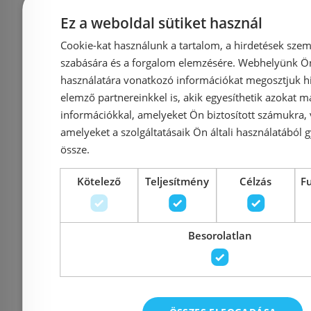
ACS0206
csaptele
Ez a weboldal sütiket használ
Cookie-kat használunk a tartalom, a hirdetések szem
szabására és a forgalom elemzésére. Webhelyünk Ön 
használatára vonatkozó információkat megosztjuk hi
Azonosító: 165845
Azonosí
elemző partnereinkkel is, akik egyesíthetik azokat m
Cikkszám: ACS0206
Cikkszám
információkkal, amelyeket Ön biztosított számukra,
amelyeket a szolgáltatásaik Ön általi használatából g
42 650 Ft
44 900 Ft
46 900 Ft
össze.
Kötelező
Teljesítmény
Célzás
F
Kosárba
K
Raktáron
-15%
Raktáron
Besorolatlan