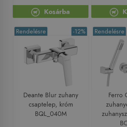
Kosárba
K
Rendelésre
-12%
Rendelésre
Deante Blur zuhany
Ferro 
csaptelep, króm
zuhany
BQL_040M
zuhanysz
B