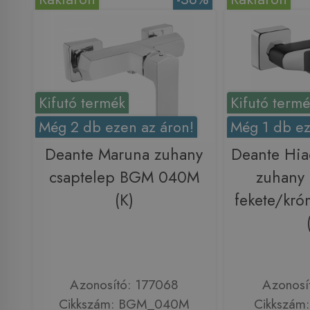
Kifutó termék
Kifutó term
Még 2 db ezen az áron!
Még 1 db ez
Deante Maruna zuhany
Deante Hia
csaptelep BGM 040M
zuhany 
(K)
fekete/kr
Azonosító: 177068
Azonosí
Cikkszám: BGM_040M
Cikkszám