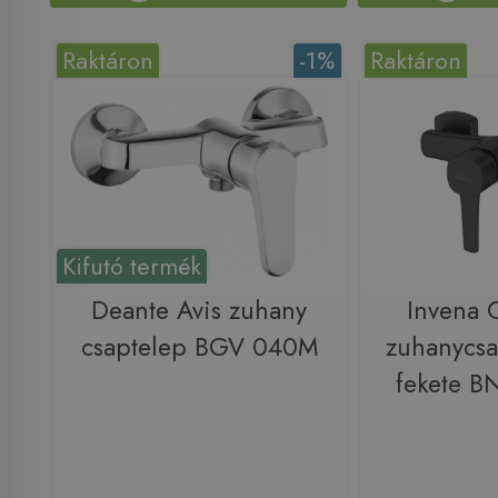
Raktáron
-1%
Raktáron
Kifutó termék
Deante Avis zuhany
Invena
csaptelep BGV 040M
zuhanycsa
fekete B