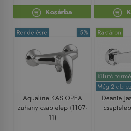
Kosárba
K
Rendelésre
-5%
Raktáron
Kifutó term
Még 2 db ez
Aqualine KASIOPEA
Deante Ja
zuhany csaptelep (1107-
csaptele
11)