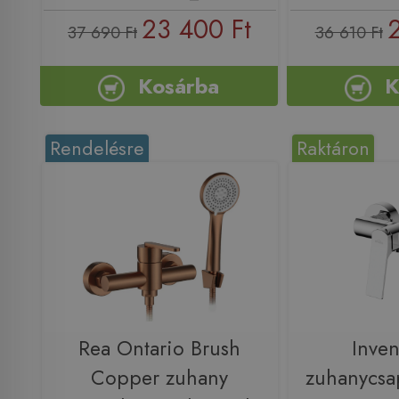
23 400 Ft
37 690 Ft
36 610 Ft
Kosárba
K
Rendelésre
Raktáron
Rea Ontario Brush
Inve
Copper zuhany
zuhanycsa