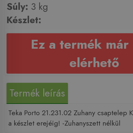
Súly:
3 kg
Készlet:
Ez a termék már
elérhető
Termék leírás
Teka Porto 21.231.02 Zuhany csaptelep K
a készlet erejéig! -Zuhanyszett nélkül