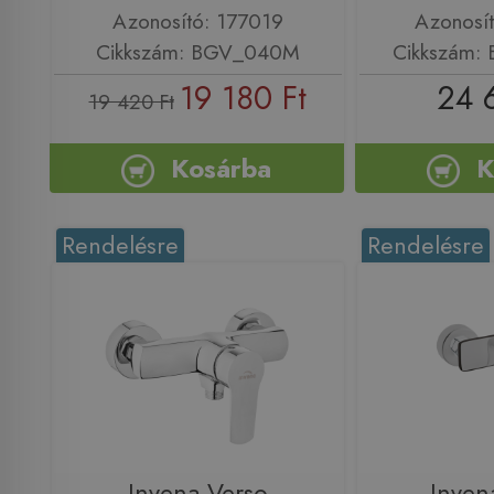
Azonosító: 177019
Azonosí
Cikkszám: BGV_040M
Cikkszám:
19 180 Ft
24 
19 420 Ft
Kosárba
K
Rendelésre
Rendelésre
Invena Verso
Inven