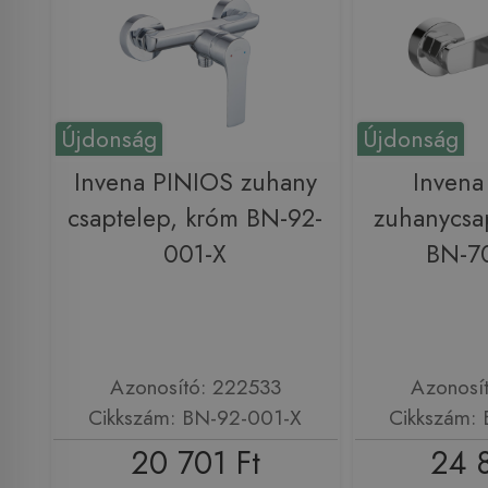
Újdonság
Újdonság
Invena PINIOS zuhany
Inven
csaptelep, króm BN-92-
zuhanycsa
001-X
BN-7
Azonosító: 222533
Azonosí
Cikkszám: BN-92-001-X
Cikkszám:
20 701 Ft
24 