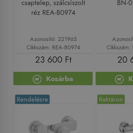
csaptelep, szálcsiszolt
BN-0
réz REA-B0974
Azonosító: 221965
Azonosí
Cikkszám: REA-B0974
Cikkszám:
23 600 Ft
20 
Kosárba
K
Rendelésre
Raktáron