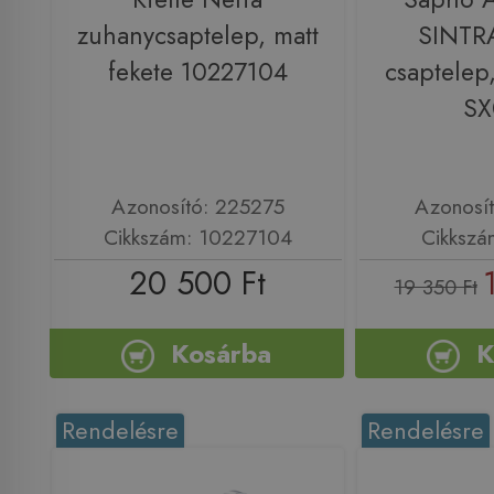
zuhanycsaptelep, matt
SINTR
fekete 10227104
csaptelep,
SX
Azonosító: 225275
Azonosí
Cikkszám: 10227104
Cikkszá
20 500 Ft
19 350 Ft
Kosárba
K
Rendelésre
Rendelésre