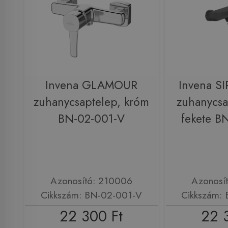
Invena GLAMOUR
Invena S
zuhanycsaptelep, króm
zuhanycsa
BN-02-001-V
fekete B
Azonosító: 210006
Azonosí
Cikkszám: BN-02-001-V
Cikkszám:
22 300 Ft
22 