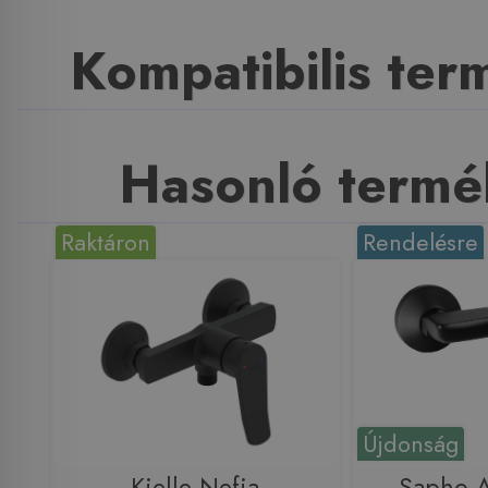
Kompatibilis te
Hasonló termé
Raktáron
Rendelésre
Újdonság
Kielle Nefia
Sapho 