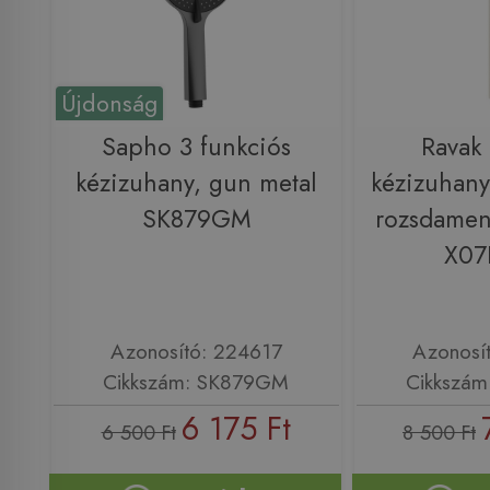
Újdonság
Sapho 3 funkciós
Ravak
kézizuhany, gun metal
kézizuhany
SK879GM
rozsdament
X07
Azonosító: 224617
Azonosí
Cikkszám: SK879GM
Cikkszám
6 175 Ft
6 500 Ft
8 500 Ft