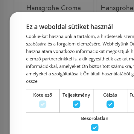
Hansgrohe Croma
Hansgrohe
Select E Vario
Vario Kézi
Ez a weboldal sütiket használ
kézizuhany 26812 400
000 (2
(26812400)
Cookie-kat használunk a tartalom, a hirdetések szem
szabására és a forgalom elemzésére. Webhelyünk Ön 
használatára vonatkozó információkat megosztjuk hi
elemző partnereinkkel is, akik egyesíthetik azokat m
Azonosító: 144278
Azonosí
információkkal, amelyeket Ön biztosított számukra,
Cikkszám: 26812400
Cikkszám
amelyeket a szolgáltatásaik Ön általi használatából g
össze.
16 860 Ft
24 844 Ft
11 351 Ft
Kötelező
Teljesítmény
Célzás
F
Kosárba
K
Besorolatlan
Raktáron
-33%
Rendelésre