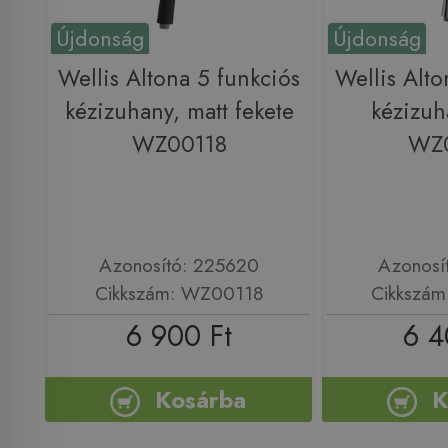
Újdonság
Újdonság
Wellis Altona 5 funkciós
Wellis Alto
kézizuhany, matt fekete
kézizuh
WZ00118
WZ
Azonosító: 225620
Azonosí
Cikkszám: WZ00118
Cikkszá
6 900 Ft
6 4
Kosárba
K