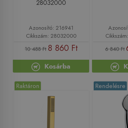
28032000
Azonosító: 216941
Azonosí
Cikkszám: 28032000
Cikkszám
8 860 Ft
10 488 Ft
6 840 Ft
Kosárba
K
Raktáron
Rendelésre