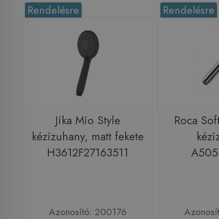
Rendelésre
Rendelésre
Jika Mio Style
Roca Soft
kézizuhany, matt fekete
kézi
H3612F27163511
A505
Azonosító: 200176
Azonosí