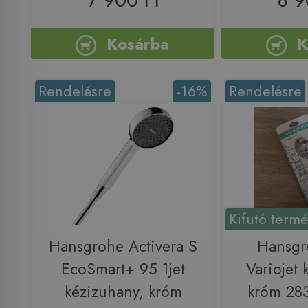
Kosárba
K
Rendelésre
-16%
Rendelésre
Kifutó term
Hansgrohe Activera S
Hansgr
EcoSmart+ 95 1jet
Variojet 
kézizuhany, króm
króm 28