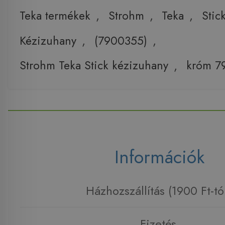
Teka termékek
,
Strohm
,
Teka
,
Stic
Kézizuhany
,
(7900355)
,
Strohm Teka Stick kézizuhany
,
króm 7
Információk
Házhozszállítás (1900 Ft-tó
Fizetés