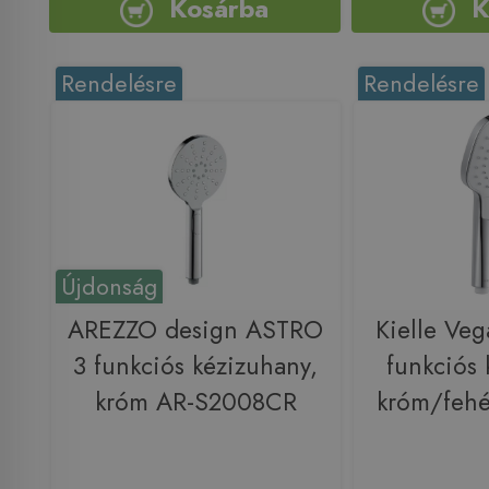
Kosárba
K
Rendelésre
Rendelésre
Újdonság
AREZZO design ASTRO
Kielle Ve
3 funkciós kézizuhany,
funkciós 
króm AR-S2008CR
króm/feh