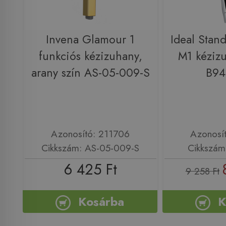
Invena Glamour 1
Ideal Stand
funkciós kézizuhany,
M1 kéziz
arany szín AS-05-009-S
B9
Azonosító: 211706
Azonosí
Cikkszám: AS-05-009-S
Cikkszá
6 425 Ft
9 258 Ft
Kosárba
K