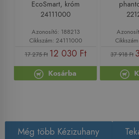
EcoSmart, króm
phant
24111000
221
Azonosító: 188213
Azonosí
Cikkszám: 24111000
Cikkszám
12 030 Ft
17 275 Ft
37 918 Ft
Kosárba
K
Még több Kézizuhany
Tek