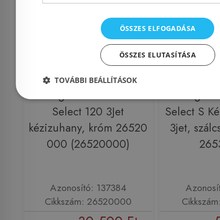
ÖSSZES ELFOGADÁSA
ÖSSZES ELUTASÍTÁSA
TOVÁBBI BEÁLLÍTÁSOK
Hansgrohe Raindance
Hansgroh
Select 120 3Jet
Select S K
kézizuhany, króm 26520
3jet, szálc
000 (26520000)
265
Azonosító: 137384
Azonosí
Cikkszám: 26520000
Cikkszám