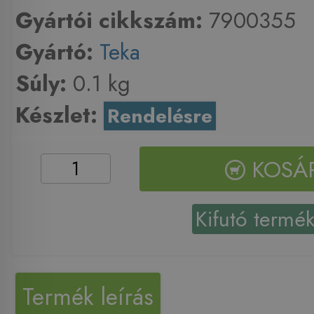
Gyártói cikkszám:
7900355
Gyártó:
Teka
Súly:
0.1 kg
Készlet:
Rendelésre
KOSÁ
Kifutó termé
Termék leírás