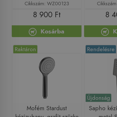
Cikkszám: WZ00123
Cikkszá
8 900 Ft
8 4
Kosárba
K
Raktáron
Rendelésre
Újdonság
Mofém Stardust
Sapho kéz
kézizuhany, grafit szürke
metal