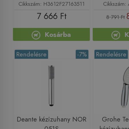
Cikkszám: H3612F27163511
Cikkszám:
7 666 Ft
8 791 Ft
Kosárba
K
Rendelésre
-7%
Rendelésre
Deante kézizuhany NOR
Grohe Te
051S
kézizuhany