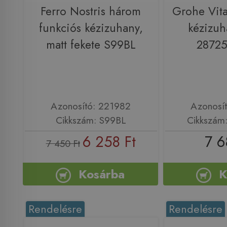
Ferro Nostris három
Grohe Vita
funkciós kézizuhany,
kézizuh
matt fekete S99BL
28725
Azonosító: 221982
Azonosí
Cikkszám: S99BL
Cikkszám
6 258 Ft
7 6
7 450 Ft
Kosárba
K
Rendelésre
Rendelésre