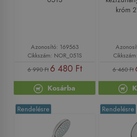
króm 
Azonosító: 169563
Azonosí
Cikkszám: NOR_051S
Cikkszám
6 480 Ft
6 990 Ft
6 460 Ft
Kosárba
K
Rendelésre
Rendelésre