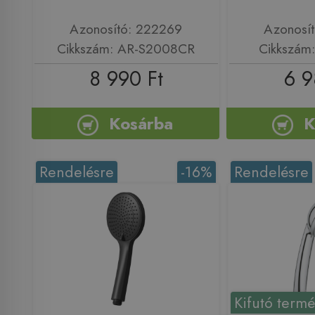
Azonosító: 222269
Azonosí
Cikkszám: AR-S2008CR
Cikkszám
8 990 Ft
6 9
Kosárba
K
Rendelésre
-16%
Rendelésre
Kifutó term