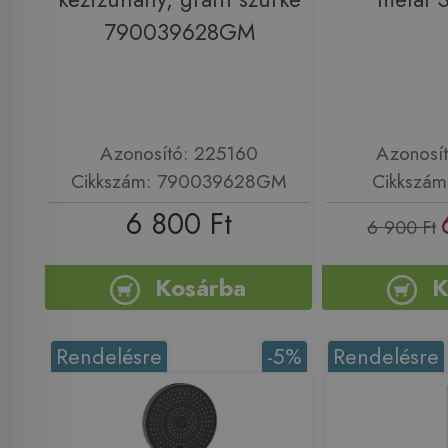
790039628GM
Azonosító: 225160
Azonosí
Cikkszám: 790039628GM
Cikkszá
6 800 Ft
6 900 Ft
Kosárba
K
Rendelésre
-5%
Rendelésre