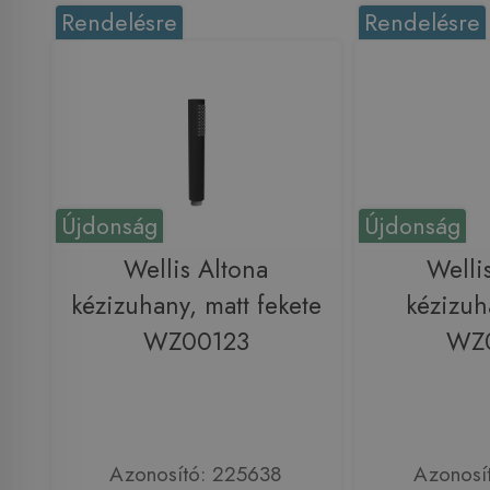
Rendelésre
Rendelésre
Újdonság
Újdonság
Wellis Altona
Welli
kézizuhany, matt fekete
kézizuh
WZ00123
WZ
Azonosító: 225638
Azonosí