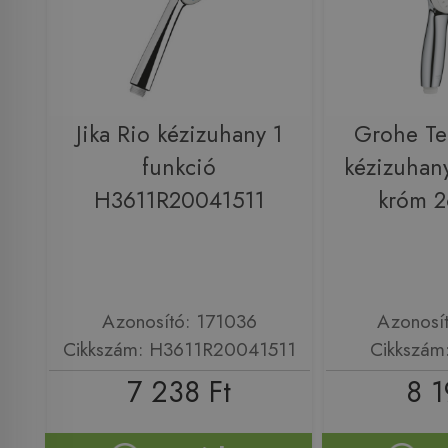
Jika Rio kézizuhany 1
Grohe Te
funkció
kézizuhany
H3611R20041511
króm 
Azonosító: 171036
Azonosí
Cikkszám: H3611R20041511
Cikkszám
7 238 Ft
8 1