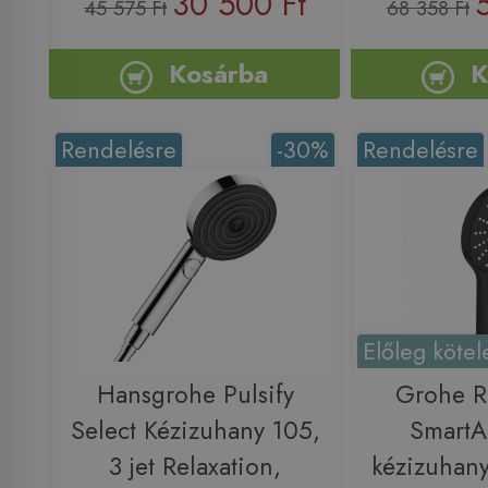
30 500 Ft
45 575 Ft
68 358 Ft
Kosárba
K
Rendelésre
-30%
Rendelésre
Előleg kötel
Hansgrohe Pulsify
Grohe R
Select Kézizuhany 105,
SmartA
3 jet Relaxation,
kézizuhany