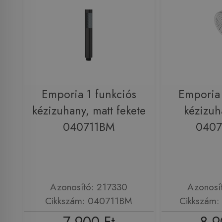
Emporia 1 funkciós
Emporia 
kézizuhany, matt fekete
kézizuh
040711BM
040
Azonosító: 217330
Azonosí
Cikkszám: 040711BM
Cikkszám
7 900 Ft
8 9