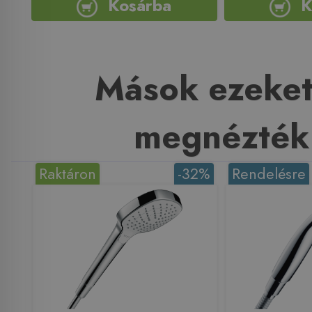
Kosárba
K
Mások ezeket
megnézték
Raktáron
-32%
Rendelésre