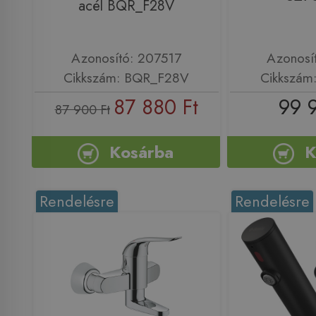
acél BQR_F28V
Azonosító: 207517
Azonosí
Cikkszám: BQR_F28V
Cikkszám
87 880 Ft
99 
87 900 Ft
Kosárba
K
Rendelésre
Rendelésre