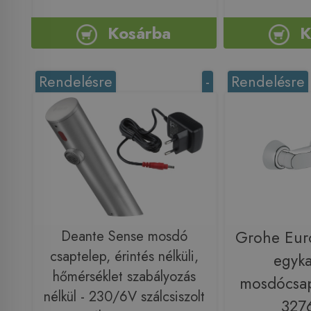
Kosárba
K
Rendelésre
-
Rendelésre
Deante Sense mosdó
Grohe Eur
csaptelep, érintés nélküli,
egyka
hőmérséklet szabályozás
mosdócsap
nélkül - 230/6V szálcsiszolt
327