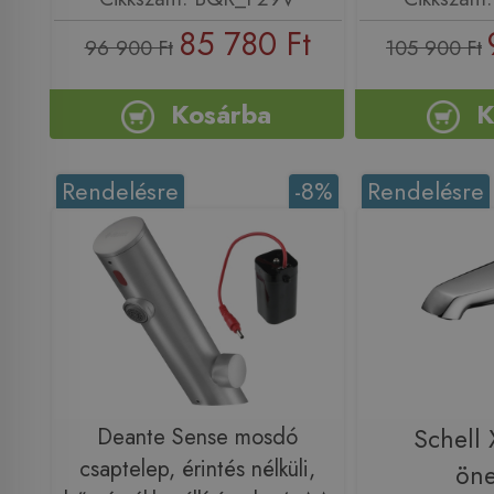
85 780 Ft
96 900 Ft
105 900 Ft
Kosárba
K
Rendelésre
-8%
Rendelésre
Deante Sense mosdó
Schell
csaptelep, érintés nélküli,
öne