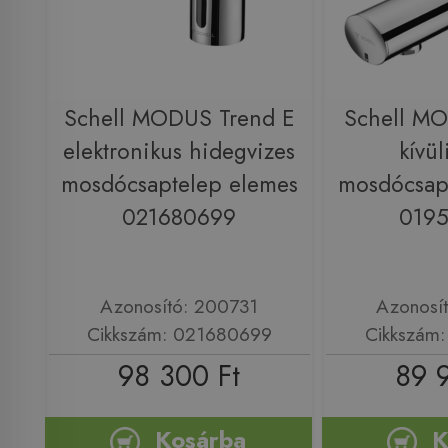
Schell MODUS Trend E
Schell MO
elektronikus hidegvizes
kívül
mosdócsaptelep elemes
mosdócsap
021680699
019
Azonosító: 200731
Azonosí
Cikkszám: 021680699
Cikkszám
98 300 Ft
89 
Kosárba
K