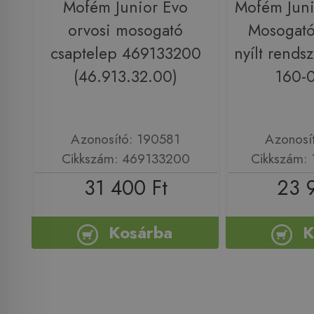
Mofém Junior Evo
Mofém Juni
orvosi mosogató
Mosogató
csaptelep 469133200
nyílt rends
(46.913.32.00)
160-
Azonosító: 190581
Azonosí
Cikkszám: 469133200
Cikkszám:
31 400 Ft
23 
Kosárba
K