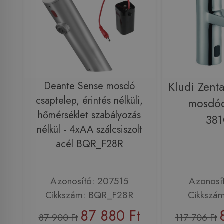
Deante Sense mosdó
Kludi Zenta
csaptelep, érintés nélküli,
mosdóc
hőmérséklet szabályozás
38
nélkül - 4xAA szálcsiszolt
acél BQR_F28R
Azonosító: 207515
Azonosí
Cikkszám: BQR_F28R
Cikkszá
87 880 Ft
87 900 Ft
117 706 Ft