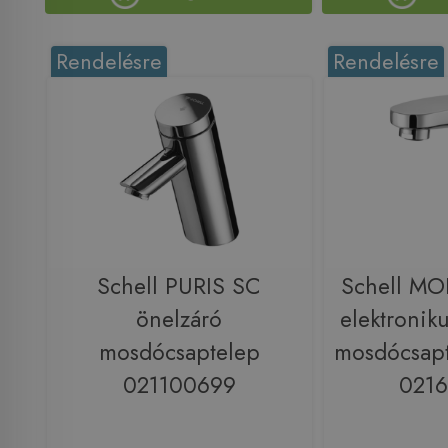
Rendelésre
Rendelésre
Schell PURIS SC
Schell MO
önelzáró
elektronik
mosdócsaptelep
mosdócsapt
021100699
021