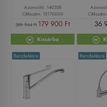
Azonosító: 140358
Azonosí
Cikkszám: 15170000
Cikkszám
179 900 Ft
36 
389 944 Ft
Kosárba
K
Rendelésre
Rendelésre