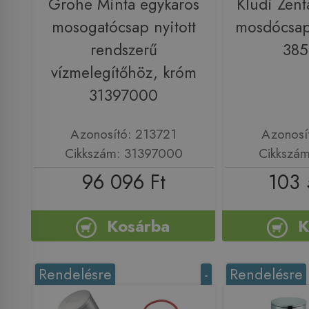
Grohe Minta egykaros
Kludi Zent
mosogatócsap nyitott
mosdócsap
rendszerű
38
vízmelegítőhöz, króm
31397000
Azonosító: 213721
Azonosí
Cikkszám: 31397000
Cikkszá
96 096 Ft
103 
Kosárba
K
Rendelésre
-
Rendelésre