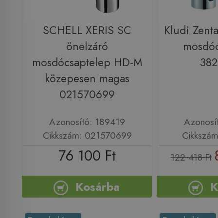
SCHELL XERIS SC
Kludi Zenta
önelzáró
mosdóc
mosdócsaptelep HD-M
38
közepesen magas
021570699
Azonosító: 189419
Azonosí
Cikkszám: 021570699
Cikkszá
76 100 Ft
122 418 Ft
Kosárba
K