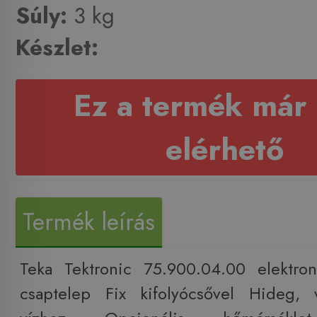
Súly:
3 kg
Készlet:
Ez a termék már
elérhető
Termék leírás
Teka Tektronic 75.900.04.00 elektro
csaptelep Fix kifolyócsővel Hideg, 