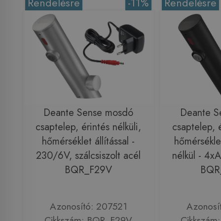
Rendelésre
-11%
Rendelésre
Deante Sense mosdó
Deante S
csaptelep, érintés nélküli,
csaptelep, é
hőmérséklet állítással -
hőmérsékle
230/6V, szálcsiszolt acél
nélkül - 4x
BQR_F29V
BQR
Azonosító: 207521
Azonosí
Cikkszám: BQR_F29V
Cikkszám