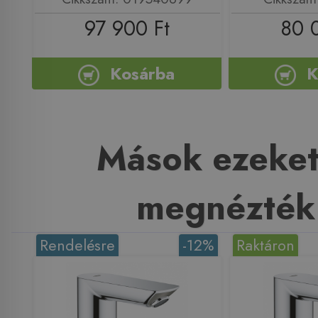
97 900 Ft
80 
Kosárba
K
Mások ezeket
megnézték
Rendelésre
-12%
Raktáron