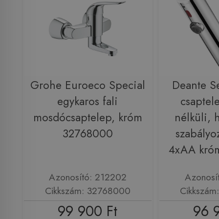
Grohe Euroeco Special
Deante S
egykaros fali
csaptele
mosdócsaptelep, króm
nélküli, 
32768000
szabályoz
4xAA kró
Azonosító: 212202
Azonosí
Cikkszám: 32768000
Cikkszám
99 900 Ft
96 