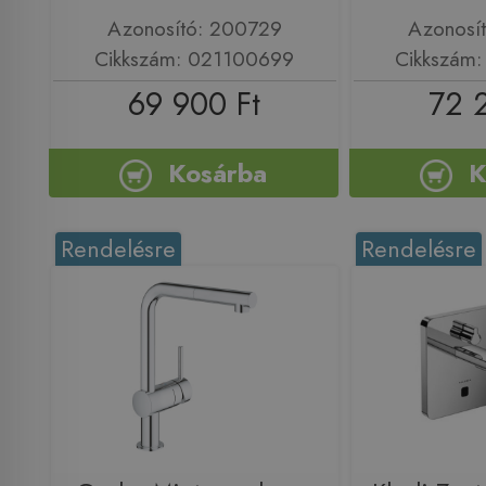
Azonosító: 200729
Azonosí
Cikkszám: 021100699
Cikkszám
69 900 Ft
72 
Kosárba
K
Rendelésre
Rendelésre