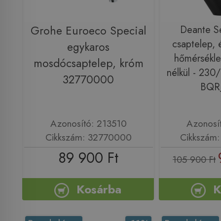
Grohe Euroeco Special
Deante S
csaptelep, é
egykaros
hőmérsékle
mosdócsaptelep, króm
nélkül - 230
32770000
BQR
Azonosító: 213510
Azonosí
Cikkszám: 32770000
Cikkszám
89 900 Ft
105 900 Ft
Kosárba
K