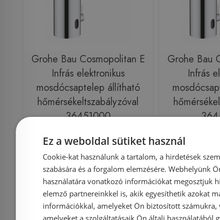
Grohe Bau Cosmopolitan E
Grohe Bau C
Infrás elektronikus
Infrás e
mosdócsaptelep állítható
mosdócsapte
hőmérsékeltszabályzóval
hőmérsékel
36451000
364
Ez a weboldal sütiket használ
Azonosító: 179679
Azonosí
Cookie-kat használunk a tartalom, a hirdetések szem
Cikkszám: 36451000
Cikkszám
szabására és a forgalom elemzésére. Webhelyünk Ön 
használatára vonatkozó információkat megosztjuk hi
70 160 Ft
79 742 Ft
83 800 Ft
elemző partnereinkkel is, akik egyesíthetik azokat m
információkkal, amelyeket Ön biztosított számukra,
Kosárba
K
amelyeket a szolgáltatásaik Ön általi használatából g