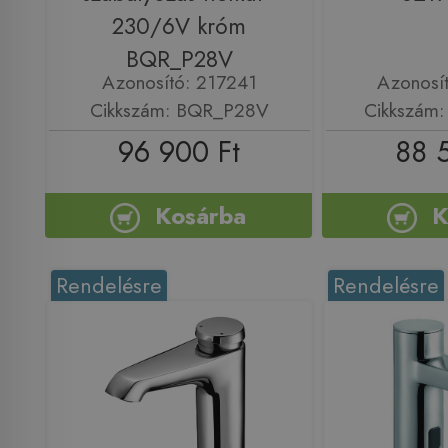
230/6V króm
BQR_P28V
Azonosító: 217241
Azonosí
Cikkszám: BQR_P28V
Cikkszám
96 900 Ft
88 
Kosárba
K
Rendelésre
Rendelésre