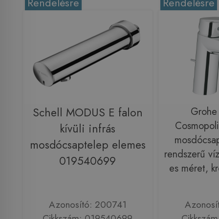
Rendelésre
Rendelésre
Schell MODUS E falon
Grohe 
Cosmopoli
kívüli infrás
mosdócsapt
mosdócsaptelep elemes
rendszerű ví
019540699
es méret, 
Azonosító: 200741
Azonosí
Cikkszám: 019540699
Cikkszám