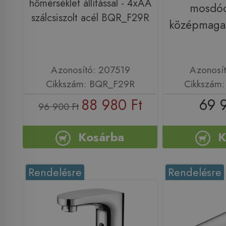
hőmérséklet állítással - 4xAA
mosdóc
szálcsiszolt acél BQR_F29R
középmaga
Azonosító: 207519
Azonosí
Cikkszám: BQR_F29R
Cikkszám
88 980 Ft
69 
96 900 Ft
Kosárba
K
Rendelésre
Rendelésre