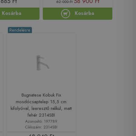
 885 Ft
58 900 Ft
62 000 Ft
Kosárba
Kosárba
Rendelésre
Bugnatese Kobuk Fix
mosdócsaptelep 15,5 cm
kifolyóval, leeresztő nélkül, matt
fehér 2314SBI
Azonosító: 197789
Cikkszám: 2314SBI