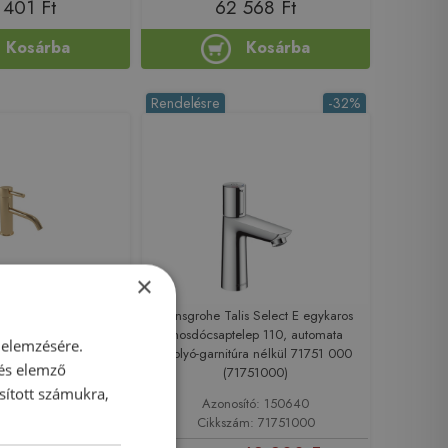
 401 Ft
62 568 Ft
Kosárba
Kosárba
Rendelésre
-32%
×
se Kobuk Fix
Hansgrohe Talis Select E egykaros
mosdócsaptelep 110, automata
ptelep 15,5 cm
 elemzésére.
lefolyó-garnitúra nélkül 71751 000
l, leeresztővel,
 és elemző
(71751000)
z szín 2314ON
sított számukra,
sító: 205767
Azonosító: 150640
zám: 2314ON
Cikkszám: 71751000