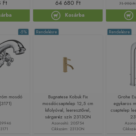
 Ft
64 680 Ft
71 990 Ft
sárba
Kosárba
-5%
Rendelésre
Rendelésre
króm mosdó
Bugnatese Kobuk Fix
Grohe Eu
(3171)
mosdócsaptelep 12,5 cm
egykaros m
kifolyóval, leeresztővel,
csaptelep lee
sárgaréz szín 2313ON
23
139946
Azonosító: 205754
Azono
 3171
Cikkszám: 2313ON
Cikksz