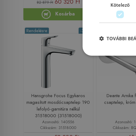
60 320 Ft
64 381
82 879 Ft
Kötelező
Kosárba
Ko
Rendelésre
-32%
Rendelésre
TOVÁBBI BE
Hansgrohe Focus Egykaros
Deante Arnika 
magasított mosdócsaptelep 190
csaptelep, kró
lefolyó-garnitúra nélkül
31518000 (31518000)
Azonosító: 140556
Azonosító: 
Cikkszám: 31518000
Cikkszám: B