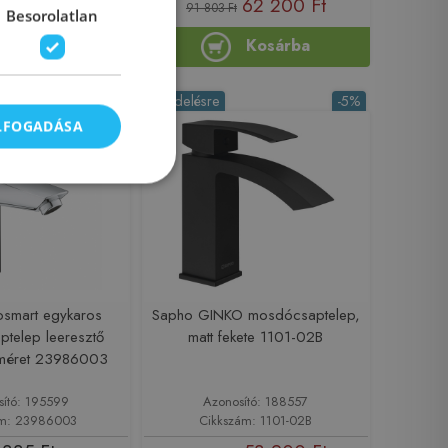
 460 Ft
62 200 Ft
91 803 Ft
Besorolatlan
Kosárba
Kosárba
Rendelésre
-5%
ELFOGADÁSA
osmart egykaros
Sapho GINKO mosdócsaptelep,
telep leeresztő
matt fekete 1101-02B
s méret 23986003
sító: 195599
Azonosító: 188557
ám: 23986003
Cikkszám: 1101-02B