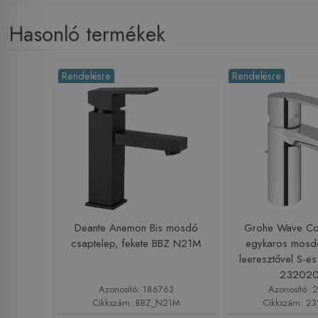
Hasonló termékek
Rendelésre
Rendelésre
Deante Anemon Bis mosdó
Grohe Wave Co
csaptelep, fekete BBZ N21M
egykaros mosd
leeresztővel S-e
23202
Azonosító: 186763
Azonosító: 
Cikkszám: BBZ_N21M
Cikkszám: 2