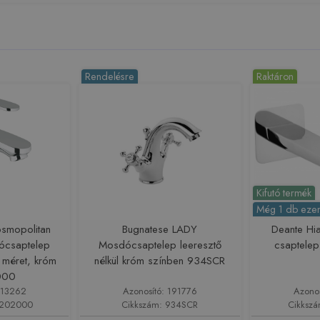
Rendelésre
Raktáron
Kifutó termék
Még 1 db ezen
smopolitan
Bugnatese LADY
Deante Hia
ócsaptelep
Mosdócsaptelep leeresztő
csaptele
s méret, króm
nélkül króm színben 934SCR
000
213262
Azonosító: 191776
Azono
3202000
Cikkszám: 934SCR
Cikksz