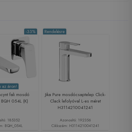
-33%
Rendelésre
 az áron!
cynt fali mosdó
Jika Pure mosdócsaptelep Click-
p BQH 054L (K)
Clack lefolyóval L-es méret
H3114210041241
sító: 185352
Azonosító: 192356
ám: BQH_054L
Cikkszám: H3114210041241