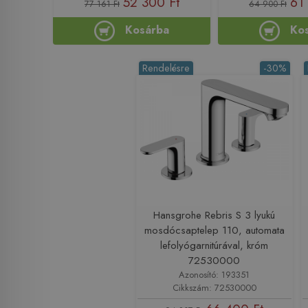
52 300 Ft
61
77 161 Ft
64 900 Ft
Kosárba
Ko
Rendelésre
-30%
Hansgrohe Rebris S 3 lyukú
mosdócsaptelep 110, automata
lefolyógarnitúrával, króm
72530000
Azonosító: 193351
Cikkszám: 72530000