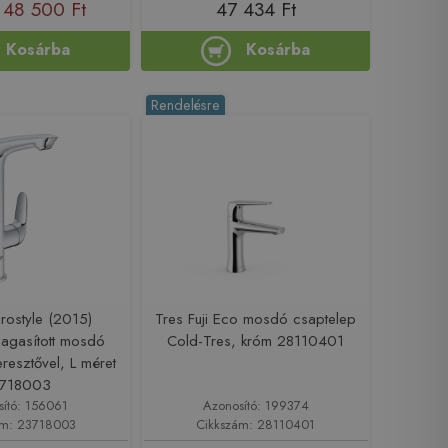
48 500 Ft
47 434 Ft
Kosárba
Kosárba
Rendelésre
rostyle (2015)
Tres Fuji Eco mosdó csaptelep
agasított mosdó
Cold-Tres, króm 28110401
resztővel, L méret
718003
sító: 156061
Azonosító: 199374
ám: 23718003
Cikkszám: 28110401