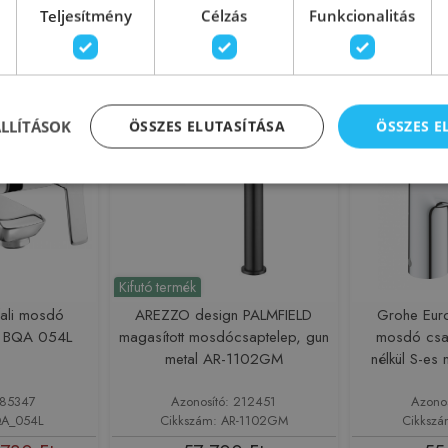
 Ft
65 200 Ft
68
95 179 Ft
Teljesítmény
Célzás
Funkcionalitás
sárba
Kosárba
-5%
Rendelésre
Rendelésre
ÁLLÍTÁSOK
ÖSSZES ELUTASÍTÁSA
ÖSSZES 
Kifutó termék
fali mosdó
AREZZO design PALMFIELD
Grohe Eur
m BQA 054L
magasított mosdócsaptelep, gun
mosdó csap
metal AR-1102GM
nélkül S-e
185347
Azonosító: 212451
Azono
QA_054L
Cikkszám: AR-1102GM
Cikksz