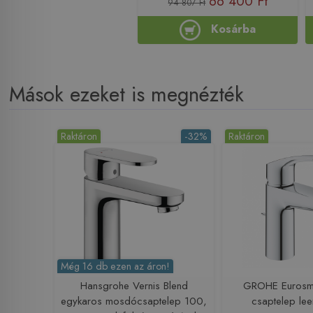
66 400 Ft
94 807 Ft
Kosárba
Mások ezeket is megnézték
Raktáron
-32%
Raktáron
Még 16 db ezen az áron!
Hansgrohe Vernis Blend
GROHE Eurosm
egykaros mosdócsaptelep 100,
csaptelep lee