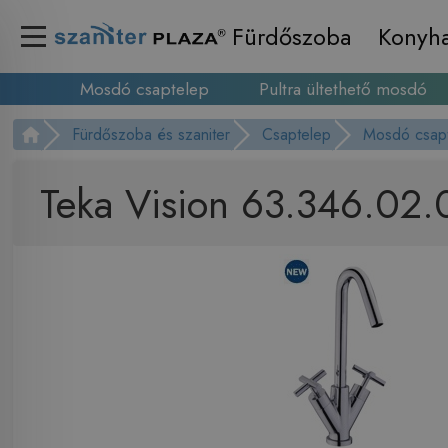
Fürdőszoba
Konyh
Mosdó csaptelep
Pultra ültethető mosdó
Fürdőszoba és szaniter
Csaptelep
Mosdó csap
Teka Vision 63.346.02.