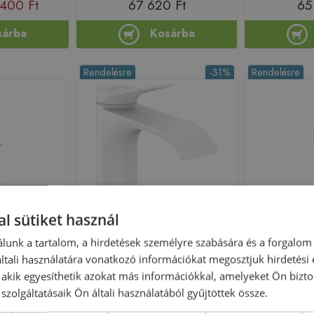
400 Ft
67 620 Ft
65
sárba
Kosárba
Rendelésre
-31%
Rendelésre
Bemutatóteremben kiállítva
l sütiket használ
sdó csaptelep
Hansgrohe Vivenis egykaros
Bugnate
m 28110402
mosdócsaptelep 80,
Mosdócsa
lunk a tartalom, a hirdetések személyre szabására és a forgalom
lefolyógarnitúra nélkül, matt fehér
kifolyóva
tali használatára vonatkozó információkat megosztjuk hirdetési
75012700
sárgaré
, akik egyesíthetik azokat más információkkal, amelyeket Ön bizto
199380
Azonosító: 188243
Azono
szolgáltatásaik Ön általi használatából gyűjtöttek össze.
8110402
Cikkszám: 75012700
Cikks