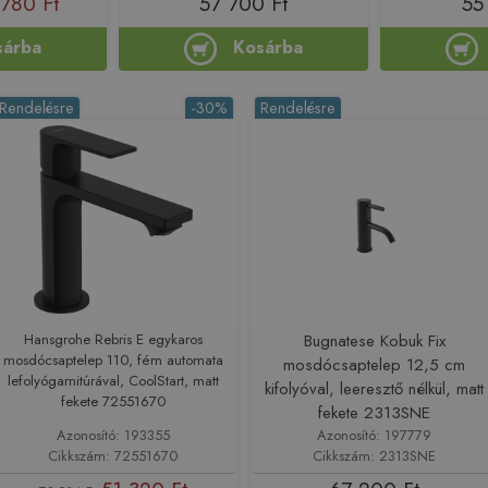
 780 Ft
57 700 Ft
55
sárba
Kosárba
Rendelésre
-30%
Rendelésre
Hansgrohe Rebris E egykaros
Bugnatese Kobuk Fix
mosdócsaptelep 110, fém automata
mosdócsaptelep 12,5 cm
lefolyógarnitúrával, CoolStart, matt
kifolyóval, leeresztő nélkül, matt
fekete 72551670
fekete 2313SNE
Azonosító: 193355
Azonosító: 197779
Cikkszám: 72551670
Cikkszám: 2313SNE