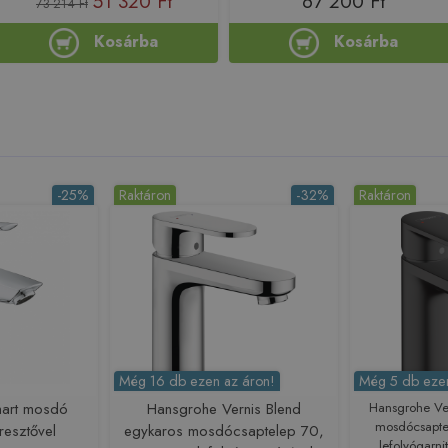
51 320 Ft
67 200 Ft
73 214 Ft
Kosárba
Kosárba
-25%
Raktáron
-32%
Raktáron
Még 16 db ezen az áron!
Még 5 db ezen
art mosdó
Hansgrohe Vernis Blend
Hansgrohe Ve
mosdócsapte
resztővel
egykaros mosdócsaptelep 70,
lefolyógarni