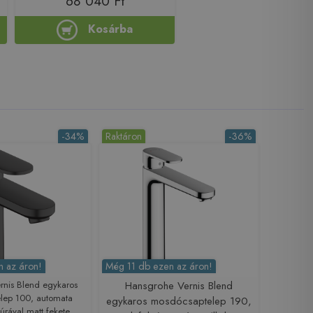
68 040 Ft
Kosárba
-34%
Raktáron
-36%
 az áron!
Még 11 db ezen az áron!
rnis Blend egykaros
Hansgrohe Vernis Blend
lep 100, automata
egykaros mosdócsaptelep 190,
túrával matt fekete