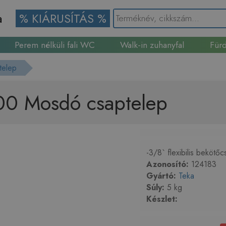
a
% KIÁRUSÍTÁS %
Perem nélküli fali WC
Walk-in zuhanyfal
Fürd
Gránit mosogató
telep
00 Mosdó csaptelep
-3/8` flexibilis bekötő
Azonosító:
124183
Gyártó:
Teka
Súly:
5 kg
Készlet: