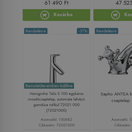
61 490 Ft
47 523
Kosárba
Ko
Rendelésre
-31%
Rendelésre
Bemutatóteremben kiállítva
Hansgrohe Talis S 100 egykaros
Sapho ANTEA 
mosdócsaptelep, automata lefolyó-
csaptelep 
garnitúra nélkül 72021 000
(72021000)
Azonosító: 150682
Azonosító: 
Cikkszám: 72021000
Cikkszám: