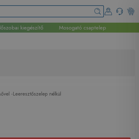
őszobai kiegészítő
Mosogató csaptelep
csővel -Leeresztőszelep nélkül