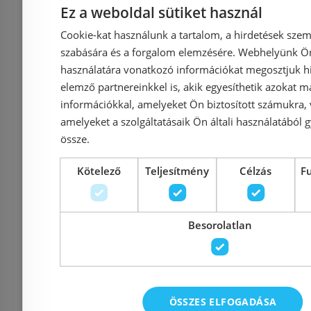
Fizetés
Ez a weboldal sütiket használ
Cookie-kat használunk a tartalom, a hirdetések szem
Kapcsolat
szabására és a forgalom elemzésére. Webhelyünk Ön 
használatára vonatkozó információkat megosztjuk hi
elemző partnereinkkel is, akik egyesíthetik azokat m
Adatvédelmi tájékoztató
információkkal, amelyeket Ön biztosított számukra,
amelyeket a szolgáltatásaik Ön általi használatából g
Általános Szerződési Feltételek
össze.
Kötelező
Teljesítmény
Célzás
F
Impresszum
Besorolatlan
Elérhetőségek
ÖSSZES ELFOGADÁSA