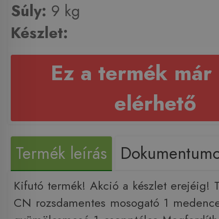
Súly:
9 kg
Készlet:
Ez a termék már
elérhető
Termék leírás
Dokumentum
Kifutó termék! Akció a készlet erejéig!
CN rozsdamentes mosogató 1 medence 