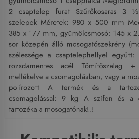
gyümölcsmosó 1 csepptálca Megfordít
2 csaptelep furat Szűrőkosaras 3 ½”
szelepek Méretek: 980 x 500 mm Me
385 x 177 mm, gyümölcsmosó: 145 x 
sor közepén álló mosogatószekrény (m
szélessége a csaptelephellyel együtt
rozsdamentes acél Tömítőszalag + 
mellékelve a csomagolásban, vagy a mos
polírozott A termék és a tartoz
csomagolással: 9 kg A szifon és a 
tartozéka a mosogatónak!!!