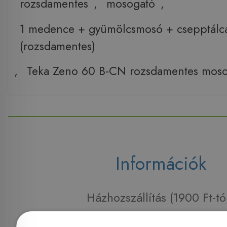
rozsdamentes
,
mosogató
,
1 medence + gyümölcsmosó + csepptálc
(rozsdamentes)
,
Teka Zeno 60 B-CN rozsdamentes mos
Információk
Házhozszállítás (1900 Ft-tó