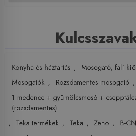
Kulcsszava
Konyha és háztartás
,
Mosogató, fali ki
Mosogatók
,
Rozsdamentes mosogató
,
1 medence + gyümölcsmosó + csepptálc
(rozsdamentes)
,
Teka termékek
,
Teka
,
Zeno
,
B-C