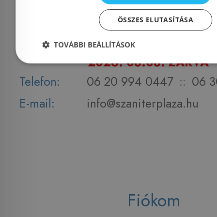
1135 Budapest, Reitter F
Cím:
56.
ÖSSZES ELUTASÍTÁSA
Nyitvatartás:
Hétfő - Péntek: 9-17 :: S
TOVÁBBI BEÁLLÍTÁSOK
2026. 08.08. ZÁRVA
Telefon:
06 20 994 0447
::
06 3
E-mail:
info@szaniterplaza.hu
Fiókom