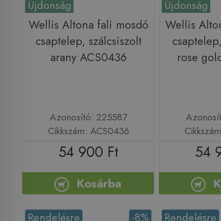
Újdonság
Újdonság
Wellis Altona fali mosdó
Wellis Alto
csaptelep, szálcsiszolt
csaptelep,
arany ACS0436
rose go
Azonosító: 225587
Azonosí
Cikkszám: ACS0436
Cikkszá
54 900 Ft
54 
Kosárba
K
Rendelésre
-8%
Rendelésre