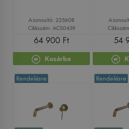
Azonosító: 225608
Azonosí
Cikkszám: ACS0439
Cikkszá
64 900 Ft
54 
Kosárba
K
Rendelésre
Rendelésre