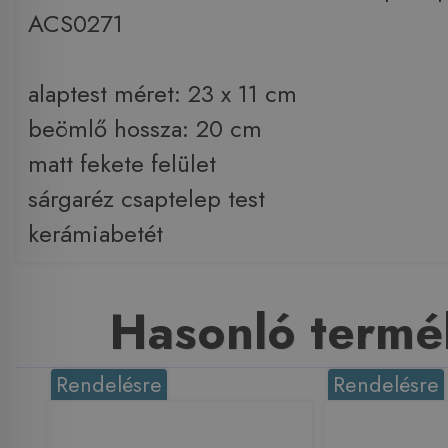
ACS0271
alaptest méret: 23 x 11 cm
beömlő hossza: 20 cm
matt fekete felület
sárgaréz csaptelep test
kerámiabetét
Hasonló termé
Rendelésre
Rendelésre