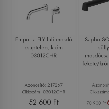
Emporia FLY fali mosdó
Sapho SO
csaptelep, króm
sülly
03012CHR
mosdócsap
fekete/k
Azonosító: 217267
Azonosí
Cikkszám: 03012CHR
Cikkszá
52 600 Ft
70 900 Ft