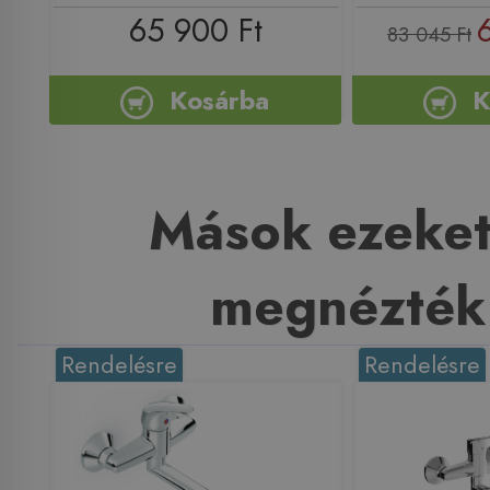
65 900 Ft
83 045 Ft
Kosárba
K
Mások ezeket
megnézték
Rendelésre
Rendelésre