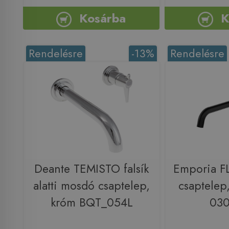
Kosárba
K
Rendelésre
-13%
Rendelésre
Deante TEMISTO falsík
Emporia FL
alatti mosdó csaptelep,
csaptelep,
króm BQT_054L
03