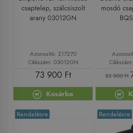
csaptelep, szálcsiszolt
mosdó csap
arany 03012GN
BQS
Azonosító: 217270
Azonosí
Cikkszám: 03012GN
Cikkszám
73 900 Ft
83 900 Ft
Kosárba
K
Rendelésre
Rendelésre