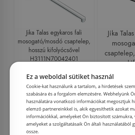
Jika Talas egykaros fali
Jika Talas
mosogató/mosdó csaptelep,
mosoga
hosszú kifolyócsővel
csaptelep
H3111N70042401
ki
(3.111N.7.004.240.1)
H3112E
Ez a weboldal sütiket használ
Cookie-kat használunk a tartalom, a hirdetések szem
Azonosító: 160179
Azonosí
szabására és a forgalom elemzésére. Webhelyünk Ön 
Cikkszám: H3111N70042401
Cikkszám: H
használatára vonatkozó információkat megosztjuk hi
24 164 Ft
25 
elemző partnereinkkel is, akik egyesíthetik azokat m
információkkal, amelyeket Ön biztosított számukra,
amelyeket a szolgáltatásaik Ön általi használatából g
Kosárba
K
össze.