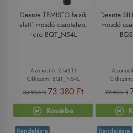
Deante TEMISTO falsík
Deante SILIA
alatti mosdó csaptelep,
mosdó csa
nero BQT_N54L
BQS
Azonosító: 214813
Azonosí
Cikkszám: BQT_N54L
Cikkszám
73 380 Ft
83 900 Ft
77 900 Ft
Kosárba
K
Rendelésre
Rendelésre