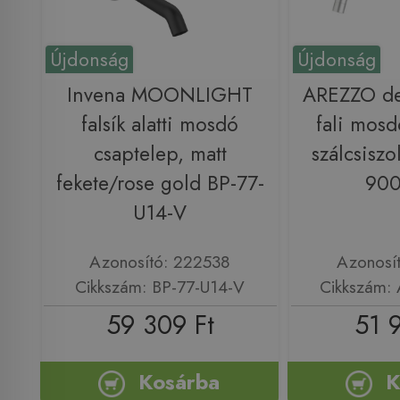
Újdonság
Újdonság
Invena MOONLIGHT
AREZZO d
falsík alatti mosdó
fali mosd
csaptelep, matt
szálcsiszo
fekete/rose gold BP-77-
90
U14-V
Azonosító: 222538
Azonosí
Cikkszám: BP-77-U14-V
Cikkszám:
59 309 Ft
51 
Kosárba
K