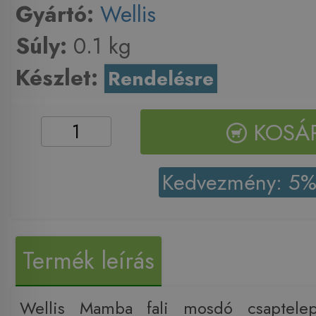
Gyártó:
Wellis
Súly:
0.1 kg
Készlet:
Rendelésre
KOSÁ
Kedvezmény: 5
Termék leírás
Wellis Mamba fali mosdó csaptelep