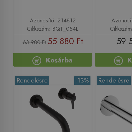
Azonosító: 214812
Azonosí
Cikkszám: BQT_054L
Cikkszá
55 880 Ft
59 
63 900 Ft
Kosárba
K
Rendelésre
-13%
Rendelésre