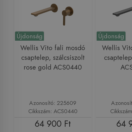
Újdonság
Újdonság
Wellis Vito fali mosdó
Wellis Vit
csaptelep, szálcsiszolt
csaptelep
rose gold ACS0440
AC
Azonosító: 225609
Azonosí
Cikkszám: ACS0440
Cikkszá
64 900 Ft
64 