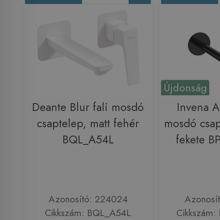
Újdonság
Deante Blur fali mosdó
Invena A
csaptelep, matt fehér
mosdó csap
BQL_A54L
fekete B
Azonosító: 224024
Azonosí
Cikkszám: BQL_A54L
Cikkszám: