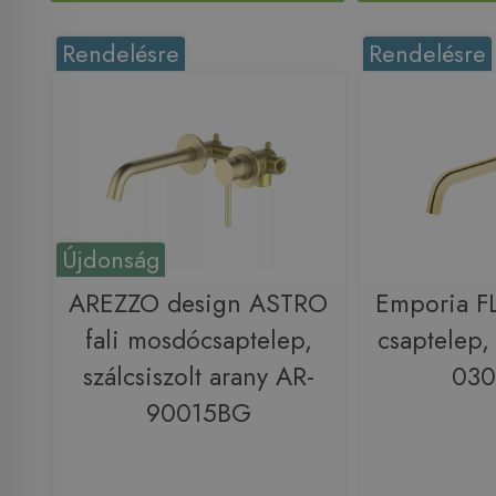
Rendelésre
Rendelésre
Újdonság
AREZZO design ASTRO
Emporia FL
fali mosdócsaptelep,
csaptelep,
szálcsiszolt arany AR-
03
90015BG