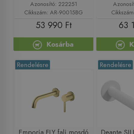
Azonosító: 222251
Azonosí
Cikkszám: AR-90015BG
Cikkszá
53 990 Ft
63 
Kosárba
K
Rendelésre
Rendelésre
Emporia FLY fali mosdó
Deante SILIA