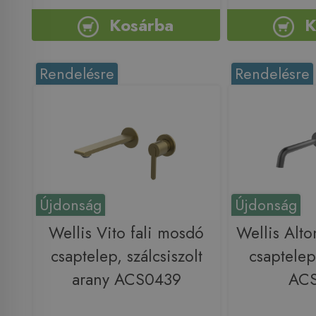
Kosárba
K
Rendelésre
Rendelésre
Újdonság
Újdonság
Wellis Vito fali mosdó
Wellis Alto
csaptelep, szálcsiszolt
csaptelep
arany ACS0439
AC