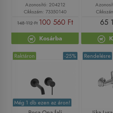
Azonosító: 204212
Azonosí
Cikkszám: 73350140
Cikkszá
100 560 Ft
65 
148 112 Ft
Kosárba
K
Raktáron
-25%
Rendelésre
Még 1 db ezen az áron!
Roca Ona fali
Jika Lyra