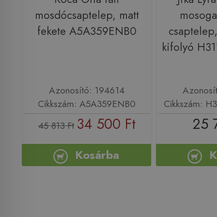
mosdócsaptelep, matt
mosoga
fekete A5A359ENB0
csaptelep
kifolyó H3
Azonosító: 194614
Azonosí
Cikkszám: A5A359ENB0
Cikkszám: H
34 500 Ft
25 
45 813 Ft
Kosárba
K