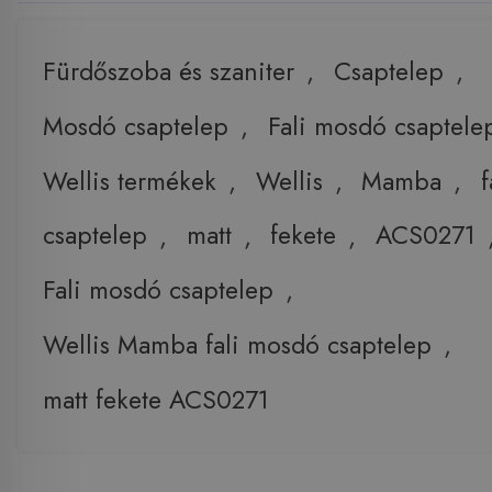
Fürdőszoba és szaniter
,
Csaptelep
,
Mosdó csaptelep
,
Fali mosdó csaptele
Wellis termékek
,
Wellis
,
Mamba
,
f
csaptelep
,
matt
,
fekete
,
ACS0271
Fali mosdó csaptelep
,
Wellis Mamba fali mosdó csaptelep
,
matt fekete ACS0271