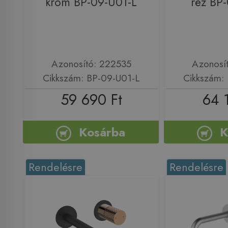
króm BP-09-U01-L
réz BP
Azonosító: 222535
Azonosí
Cikkszám: BP-09-U01-L
Cikkszám:
59 690 Ft
64 
Kosárba
K
Rendelésre
Rendelésre