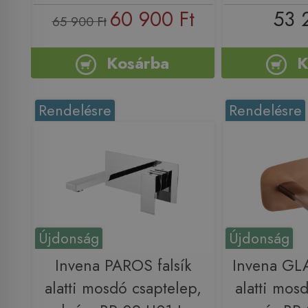
60 900 Ft
53 
65 900 Ft
Kosárba
K
Rendelésre
Rendelésre
Újdonság
Újdonság
Invena PAROS falsík
Invena GL
alatti mosdó csaptelep,
alatti mos