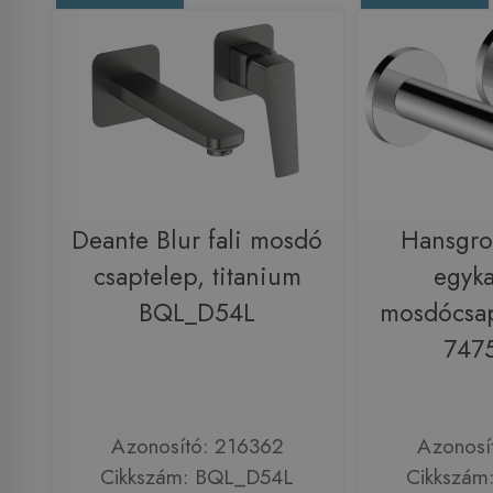
Deante Blur fali mosdó
Hansgro
csaptelep, titanium
egyka
BQL_D54L
mosdócsap
747
Azonosító: 216362
Azonosí
Cikkszám: BQL_D54L
Cikkszám