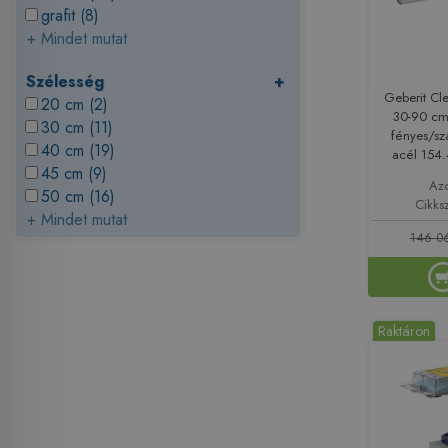
grafit (8)
+ Mindet mutat
Szélesség
+
Geberit Cl
20 cm (2)
30-90 cm 
30 cm (11)
fényes/sz
40 cm (19)
acél 154
45 cm (9)
Az
50 cm (16)
Cikks
+ Mindet mutat
146 06
Raktáron