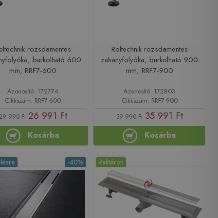
oltechnik rozsdamentes
Roltechnik rozsdamentes
nyfolyóka, burkolható 600
zuhanyfolyóka, burkolható 900
mm, RRF7-600
mm, RRF7-900
Azonosító: 172774
Azonosító: 172803
Cikkszám: RRF7-600
Cikkszám: RRF7-900
26 991 Ft
35 991 Ft
29 990 Ft
39 990 Ft
Kosárba
Kosárba
lésre
-40%
Raktáron