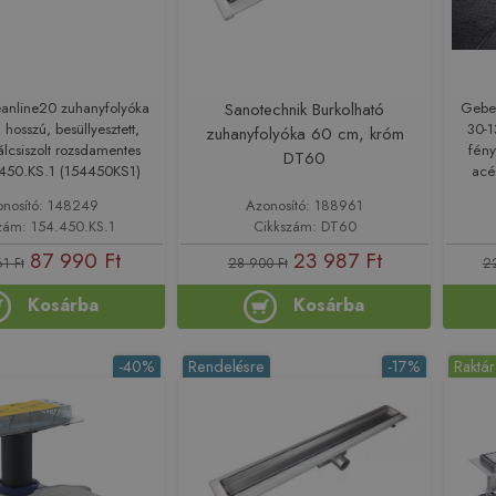
eanline20 zuhanyfolyóka
Sanotechnik Burkolható
Geber
hosszú, besüllyesztett,
30-1
zuhanyfolyóka 60 cm, króm
álcsiszolt rozsdamentes
fény
DT60
.450.KS.1 (154450KS1)
acé
onosító: 148249
Azonosító: 188961
zám: 154.450.KS.1
Cikkszám: DT60
87 990 Ft
23 987 Ft
1 Ft
28 900 Ft
2
Kosárba
Kosárba
-40%
Rendelésre
-17%
Raktá