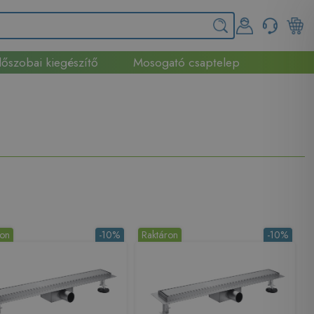
őszobai kiegészítő
Mosogató csaptelep
ron
-10%
Raktáron
-10%