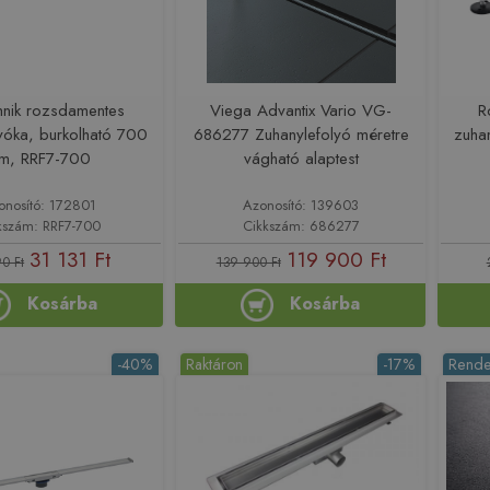
hnik rozsdamentes
Viega Advantix Vario VG-
R
yóka, burkolható 700
686277 Zuhanylefolyó méretre
zuha
m, RRF7-700
vágható alaptest
onosító: 172801
Azonosító: 139603
kszám: RRF7-700
Cikkszám: 686277
31 131 Ft
119 900 Ft
0 Ft
139 900 Ft
Kosárba
Kosárba
-40%
Raktáron
-17%
Rende