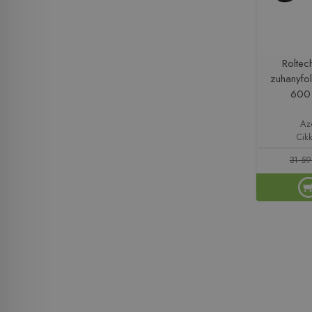
Roltec
zuhanyfol
600
Az
Cik
31 59