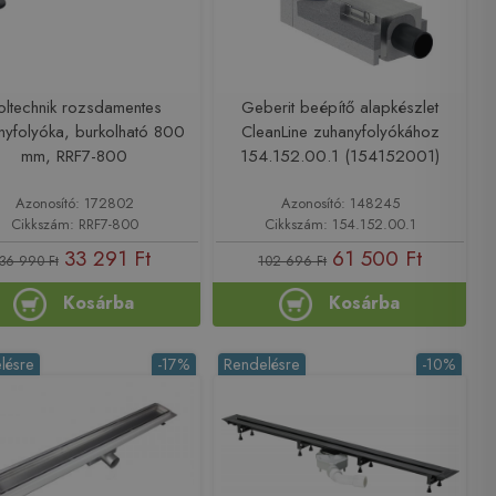
oltechnik rozsdamentes
Geberit beépítő alapkészlet
nyfolyóka, burkolható 800
CleanLine zuhanyfolyókához
mm, RRF7-800
154.152.00.1 (154152001)
Azonosító: 172802
Azonosító: 148245
Cikkszám: RRF7-800
Cikkszám: 154.152.00.1
33 291 Ft
61 500 Ft
36 990 Ft
102 696 Ft
Kosárba
Kosárba
lésre
-17%
Rendelésre
-10%