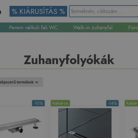
a
% KIÁRUSÍTÁS %
Perem nélküli fali WC
Walk-in zuhanyfal
Fürd
Gránit mosogató
Zuhanyfolyókák
-10%
Raktáron
-14%
Raktá