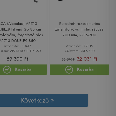
LCA (Alcaplast) APZ13-
Roltechnik rozsdamentes
BLE9 Fit and Go 85 cm
zuhanyfolyóka, mintás ráccsal
nyfolyóka, forgatható rács
700 mm, RRF6-700
APZ13-DOUBLE9-850
Azonosító: 180417
Azonosító: 172819
kszám: APZ13-DOUBLE9-850
Cikkszám: RRF6-700
59 300 Ft
32 031 Ft
35 590 Ft
Kosárba
Kosárba
Következő »