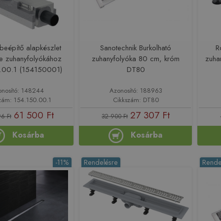
beépítő alapkészlet
Sanotechnik Burkolható
R
ne zuhanyfolyókához
zuhanyfolyóka 80 cm, króm
zuha
.00.1 (154150001)
DT80
onosító: 148244
Azonosító: 188963
zám: 154.150.00.1
Cikkszám: DT80
61 500 Ft
27 307 Ft
6 Ft
32 900 Ft
Kosárba
Kosárba
-11%
Rendelésre
Rende