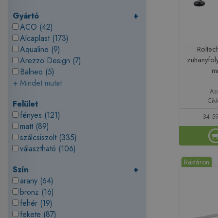
Gyártó
+
ACO (42)
Alcaplast (173)
Aqualine (9)
Roltec
zuhanyfol
Arezzo Design (7)
m
Balneo (5)
+ Mindet mutat
Az
Cik
Felület
fényes (121)
34 59
matt (89)
szálcsiszolt (335)
választható (106)
Raktáron
Szín
+
arany (64)
bronz (16)
fehér (19)
fekete (87)