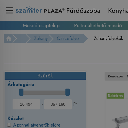
Fürdőszoba
Konyh
Mosdó csaptelep
Pultra ültethető mosdó
...
Zuhany
Összefolyó
Zuhanyfolyókák
Szűrők
Rendezés:
Árkategória
Raktáron
-
Ft
Készlet
Azonnal átvehetők előre