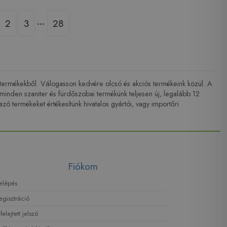
2
3
‧‧‧
28
b termékekből. Válogasson kedvére olcsó és akciós termékeink közül. A
nden szaniter és fürdőszobai termékünk teljesen új, legalább 12
ó termékeket értékesítünk hivatalos gyártói, vagy importőri
Fiókom
elépés
egisztráció
lfelejtett jelszó