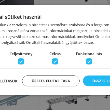
l sütiket használ
eanline20 zuhanyfolyóka
ALCA (Alcaplast) APZ10-750M
lunk a tartalom, a hirdetések személyre szabására és a forgalom
hosszú, besüllyesztett,
Simple műanyag zuhanyfolyóka
zuh
tali használatára vonatkozó információkat megosztjuk hirdetési
siszolt rozsdamentes acél
fém ráccsal (750 mm)
, akik egyesíthetik azokat más információkkal, amelyeket Ön bizto
0.00.1 (154450001)
szolgáltatásaik Ön általi használatából gyűjtöttek össze.
onosító: 148247
Azonosító: 144374
zám: 154.450.00.1
Cikkszám: APZ10-750M
Teljesítmény
Célzás
Funkcionalitás
129 500 Ft
36 669 Ft
 Ft
Kosárba
Kosárba
-12%
Rendelésre
-10%
Raktá
ÁLLÍTÁSOK
ÖSSZES ELUTASÍTÁSA
ÖSSZES 