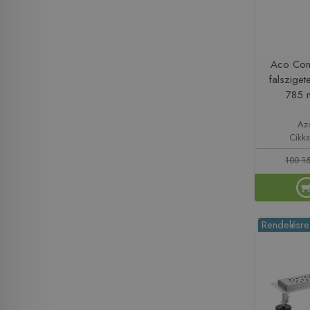
Aco Com
falsziget
785 
Az
Cikk
100 15
Rendelésre