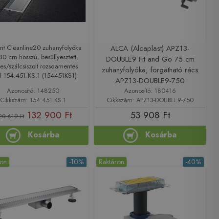
it Cleanline20 zuhanyfolyóka
ALCA (Alcaplast) APZ13-
30 cm hosszú, besüllyesztett,
DOUBLE9 Fit and Go 75 cm
es/szálcsiszolt rozsdamentes
zuhanyfolyóka, forgatható rács
l 154.451.KS.1 (154451KS1)
APZ13-DOUBLE9-750
Azonosító: 148250
Azonosító: 180416
Cikkszám: 154.451.KS.1
Cikkszám: APZ13-DOUBLE9-750
132 900 Ft
53 908 Ft
20 619 Ft
Kosárba
Kosárba
ron
-10%
Raktáron
-40%