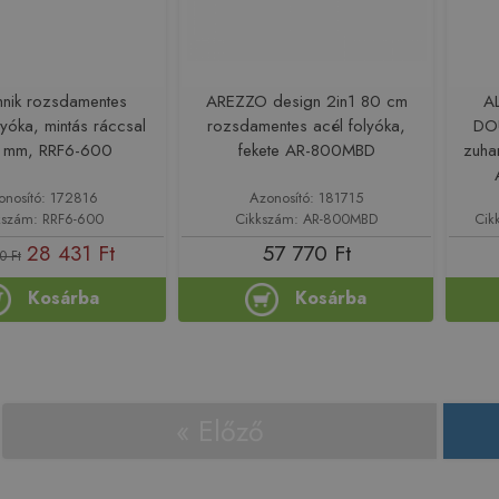
hnik rozsdamentes
AREZZO design 2in1 80 cm
A
yóka, mintás ráccsal
rozsdamentes acél folyóka,
DOU
 mm, RRF6-600
fekete AR-800MBD
zuha
onosító: 172816
Azonosító: 181715
kszám: RRF6-600
Cikkszám: AR-800MBD
Cik
28 431 Ft
57 770 Ft
0 Ft
Kosárba
Kosárba
« Előző