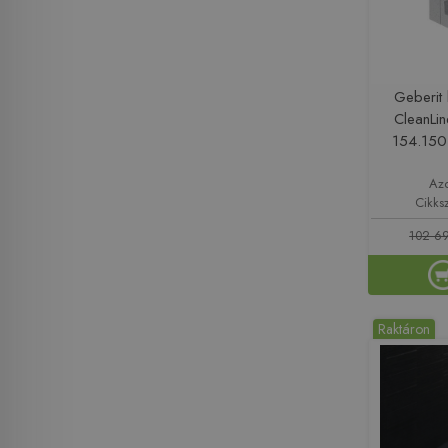
Geberit 
CleanLi
154.150
Az
Cikks
102 69
Raktáron