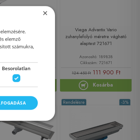
×
Sanotechnik Burkolható
Viega Advantix Vario
 elemzésére.
anyfolyóka 70 cm, króm
zuhanylefolyó méretre vágható
 és elemző
DT70
alaptest 721671
sított számukra,
Azonosító: 188962
Azonosító: 189838
Cikkszám: DT70
Cikkszám: 721671
Besorolatlan
25 647 Ft
111 900 Ft
30 900 Ft
124 450 Ft
Kosárba
Kosárba
ron
Rendelésre
-3%
ELFOGADÁSA