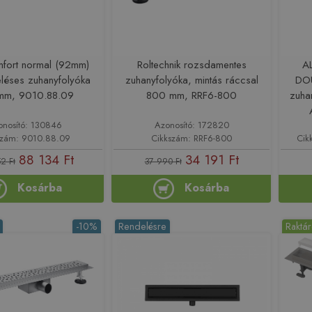
fort normal (92mm)
Roltechnik rozsdamentes
A
eléses zuhanyfolyóka
zuhanyfolyóka, mintás ráccsal
DOU
mm, 9010.88.09
800 mm, RRF6-800
zuha
onosító: 130846
Azonosító: 172820
szám: 9010.88.09
Cikkszám: RRF6-800
Cik
88 134 Ft
34 191 Ft
2 Ft
37 990 Ft
Kosárba
Kosárba
-10%
Rendelésre
Raktá