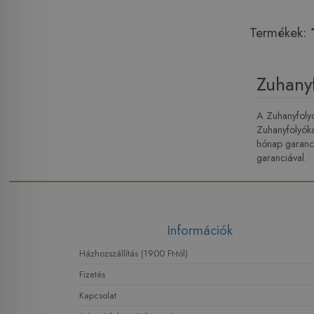
Termékek:
Zuhany
A Zuhanyfolyó
Zuhanyfolyóká
hónap garanci
garanciával.
Információk
Házhozszállítás (1900 Ft-tól)
Fizetés
Kapcsolat