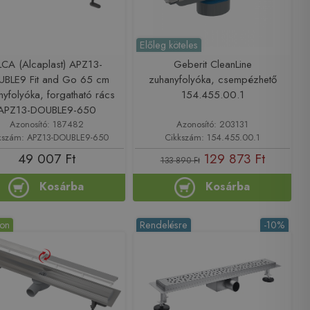
Előleg köteles
LCA (Alcaplast) APZ13-
Geberit CleanLine
BLE9 Fit and Go 65 cm
zuhanyfolyóka, csempézhető
nyfolyóka, forgatható rács
154.455.00.1
APZ13-DOUBLE9-650
Azonosító: 187482
Azonosító: 203131
kszám: APZ13-DOUBLE9-650
Cikkszám: 154.455.00.1
49 007 Ft
129 873 Ft
133 890 Ft
Kosárba
Kosárba
ron
Rendelésre
-10%