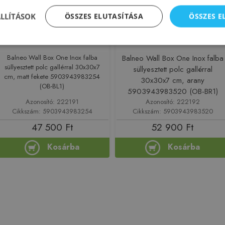
ÁLLÍTÁSOK
ÖSSZES ELUTASÍTÁSA
ÖSSZES 
Balneo Wall Box One Inox falba
Balneo Wall Box One Inox falba
süllyesztett polc gallérral 30x30x7
süllyesztett polc gallérral
cm, matt fekete 5903943983254
30x30x7 cm, arany
(OB-BL1)
5903943983520 (OB-BR1)
Azonosító: 222191
Azonosító: 222192
Cikkszám: 5903943983254
Cikkszám: 5903943983520
47 500 Ft
52 900 Ft
Kosárba
Kosárba