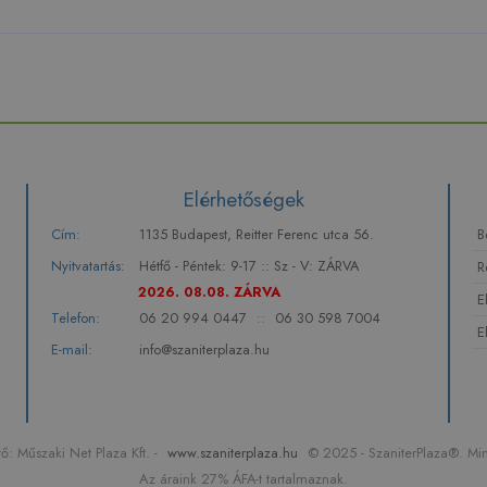
Elérhetőségek
Cím:
1135 Budapest, Reitter Ferenc utca 56.
B
Nyitvatartás:
Hétfő - Péntek: 9-17 :: Sz - V: ZÁRVA
R
2026. 08.08. ZÁRVA
E
Telefon:
06 20 994 0447
::
06 30 598 7004
E
E-mail:
info@szaniterplaza.hu
: Műszaki Net Plaza Kft. -
www.szaniterplaza.hu
© 2025 - SzaniterPlaza®. Min
Az áraink 27% ÁFA-t tartalmaznak.