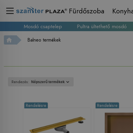
Fürdőszoba
Konyh
Mosdó csaptelep
Pultra ültethető mosdó
Balneo termékek
Rendezés:
Rendelésre
Rendelésre