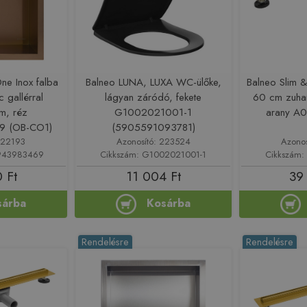
ne Inox falba
Balneo LUNA, LUXA WC-ülőke,
Balneo Slim 
c gallérral
lágyan záródó, fekete
60 cm zuhan
m, réz
G1002021001-1
arany A
9 (OB-CO1)
(5905591093781)
222193
Azonosító: 223524
Azono
3943983469
Cikkszám: G1002021001-1
Cikkszám:
 Ft
11 004 Ft
39
sárba
Kosárba
Rendelésre
Rendelésre