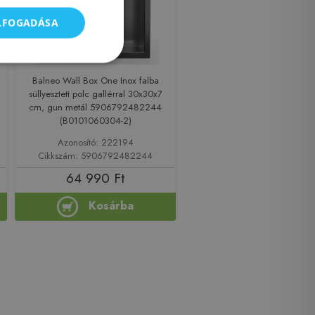
ELFOGADÁSA
Balneo Wall Box One Inox falba
süllyesztett polc gallérral 30x30x7
cm, gun metál 5906792482244
(B0101060304-2)
Azonosító: 222194
Cikkszám: 5906792482244
64 990 Ft
Kosárba