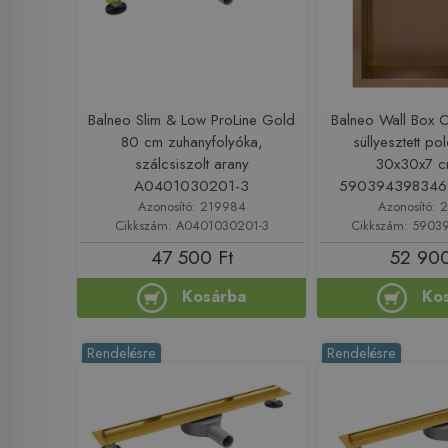
Balneo Slim & Low ProLine Gold
Balneo Wall Box O
80 cm zuhanyfolyóka,
süllyesztett pol
szálcsiszolt arany
30x30x7 c
A0401030201-3
590394398346
Azonosító: 219984
Azonosító: 
Cikkszám: A0401030201-3
Cikkszám: 590
47 500 Ft
52 900
Kosárba
Ko
Rendelésre
Rendelésre