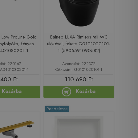
& Low ProLine Gold
Balneo LUXA Rimless fali WC
yfolyóka, fényes
ülőkével, fekete G0101020101-
0401080201-1
1 (5905591090582)
sító: 220167
Azonosító: 222372
 A0401080201-1
Cikkszám: G0101020101-1
 400 Ft
110 690 Ft
Kosárba
Kosárba
Rendelésre