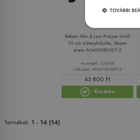
TOVÁBBI BE
Balneo Slim & Low ProLine Gold
70 cm zuhanyfolyóka, fényes
arany A0401080201-2
Azonosító: 220168
Cikkszám: A0401080201-2
43 800 Ft
Kosárba
Termékek:
1 - 14 (14)