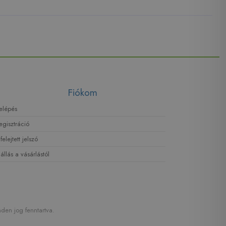
Fiókom
elépés
egisztráció
lfelejtett jelszó
lállás a vásárlástól
den jog fenntartva.