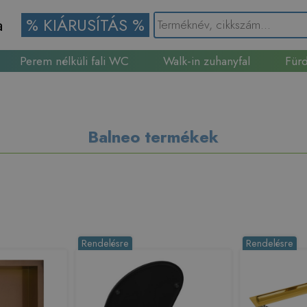
a
% KIÁRUSÍTÁS %
Perem nélküli fali WC
Walk-in zuhanyfal
Fürd
Gránit mosogató
Balneo termékek
Rendelésre
Rendelésre