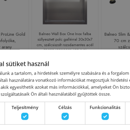
 ProLine Gold
Balneo Wall Box One Inox falba
Balneo Slim 
süllyesztett polc gallérral 30x30x7
folyóka,
70 cm z
cm, szálcsiszolt rozsdamentes acél
t arany
szálcs
5903943983001 (OB-IN1)
201-1
A040
219982
Azonosító: 222189
Azono
l sütiket használ
01030201-1
Cikkszám: 5903943983001
Cikkszám:
 Ft
37 640 Ft
43
lunk a tartalom, a hirdetések személyre szabására és a forgalom
tali használatára vonatkozó információkat megosztjuk hirdetési
sárba
Kosárba
, akik egyesíthetik azokat más információkkal, amelyeket Ön bizto
szolgáltatásaik Ön általi használatából gyűjtöttek össze.
Rendelésre
Rendelésre
Teljesítmény
Célzás
Funkcionalitás