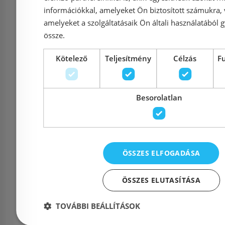
Elérhetőségek
információkkal, amelyeket Ön biztosított számukra,
amelyeket a szolgáltatásaik Ön általi használatából g
össze.
1135 Budapest, Reitter F
Cím:
Kötelező
Teljesítmény
Célzás
F
56.
Nyitvatartás:
Hétfő - Péntek: 9-17 :: S
Besorolatlan
2026. 08.08. ZÁRVA
Telefon:
06 20 994 0447
::
06 3
E-mail:
info@szaniterplaza.hu
ÖSSZES ELFOGADÁSA
ÖSSZES ELUTASÍTÁSA
TOVÁBBI BEÁLLÍTÁSOK