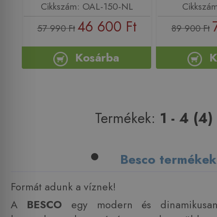
Cikkszám: OAL-150-NL
Cikkszá
46 600 Ft
57 990 Ft
89 900 Ft
Kosárba
K
Termékek:
1 - 4 (4)
Besco termékek
Formát adunk a víznek!
A
BESCO
egy modern és dinamikusan