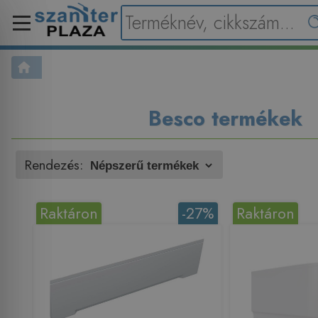
Besco termékek
Rendezés:
Raktáron
-27%
Raktáron