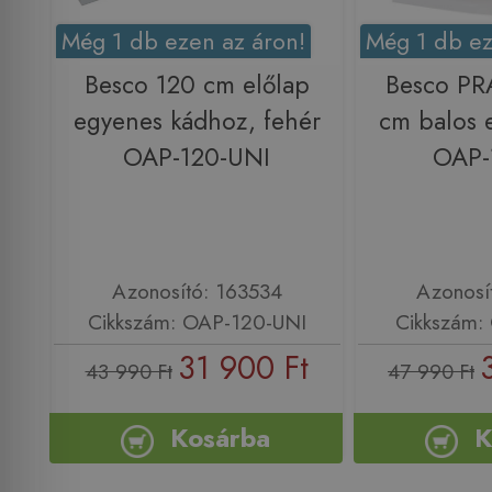
Még 1 db ezen az áron!
Még 1 db ez
Besco 120 cm előlap
Besco PR
egyenes kádhoz, fehér
cm balos e
OAP-120-UNI
OAP-
Azonosító: 163534
Azonosí
Cikkszám: OAP-120-UNI
Cikkszám:
31 900 Ft
43 990 Ft
47 990 Ft
Kosárba
K