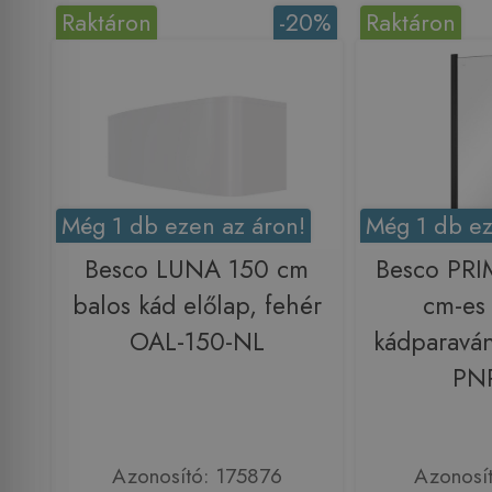
Raktáron
-20%
Raktáron
Még 1 db ezen az áron!
Még 1 db ez
Besco LUNA 150 cm
Besco PRI
balos kád előlap, fehér
cm-es 
OAL-150-NL
kádparaván
PN
Azonosító: 175876
Azonosí