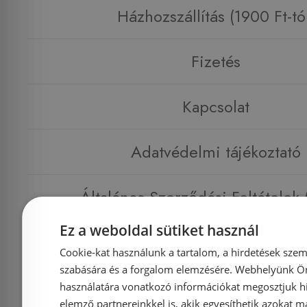
Házhozszállítás (1900 Ft-tó
Fizetés
Kapcsolat
Adatvédelmi tájékoztató
Általános Szerződési Feltételek
Ez a weboldal sütiket használ
Impresszum
Cookie-kat használunk a tartalom, a hirdetések szem
szabására és a forgalom elemzésére. Webhelyünk Ön 
használatára vonatkozó információkat megosztjuk hi
elemző partnereinkkel is, akik egyesíthetik azokat m