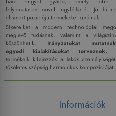
ban lengyel gyártó, amely több
folyamatosan növeli ügyfélkörét. Jó hír
elismert pozíciójú termékeket kínálnak.
Sikereiket a modern technológiai megol
meglevő tudásnak, valamint a világszín
köszönhetik.
Irányzatokat mutatnak
egyedi kialakításokat terveznek.
A
termékeik kifejezzék a lakók személyiségé
tökéletes szépség harmonikus kompozícióját.
Információk