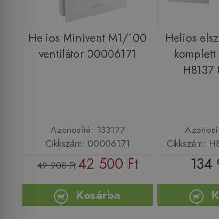
Helios Minivent M1/100
Helios elsz
ventilátor 00006171
komplett 
H8137 
Azonosító: 133177
Azonosí
Cikkszám: 00006171
Cikkszám: H
42 500 Ft
134 
49 900 Ft
Kosárba
K