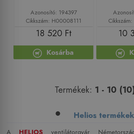
Azonosító: 194397
Azonosí
Cikkszám: H00008111
Cikkszám
18 520 Ft
10 
Kosárba
K
Termékek:
1 - 10 (10
Helios terméke
A
HELIOS
ventilátorgyár Németország