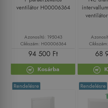
ventilátor H00006364
intervallu
ventilát
Azonosító: 195043
Azonosí
Cikkszám: H00006364
Cikkszám
94 500 Ft
68 
Kosárba
K
Rendelésre
Rendelésre