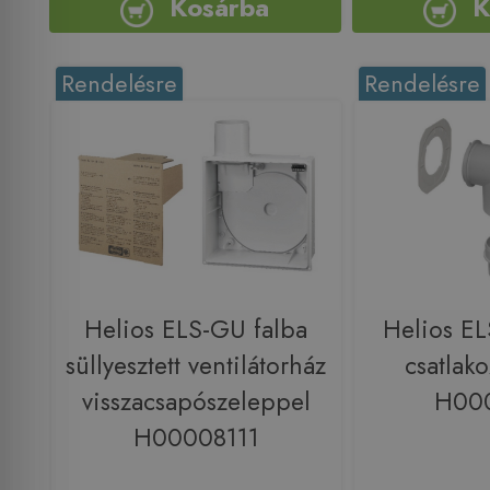
Kosárba
K
Rendelésre
Rendelésre
Helios ELS-GU falba
Helios 
süllyesztett ventilátorház
csatlako
visszacsapószeleppel
H00
H00008111