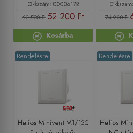
Cikkszám: 00006172
Cikkszám
52 200 Ft
60 500 Ft
74 900 Ft
Kosárba
K
Rendelésre
Rendelésre
Helios Minivent M1/120
Helios Min
F páraérzékelős
NC után