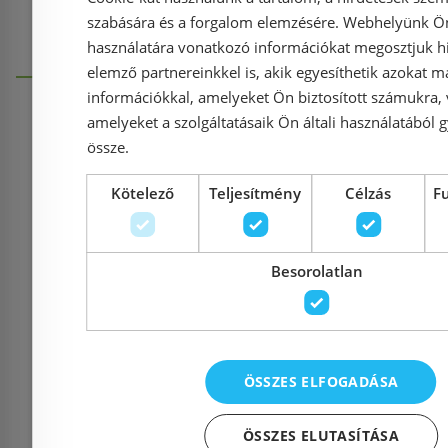
szabására és a forgalom elemzésére. Webhelyünk Ön 
használatára vonatkozó információkat megosztjuk hi
elemző partnereinkkel is, akik egyesíthetik azokat m
információkkal, amelyeket Ön biztosított számukra,
amelyeket a szolgáltatásaik Ön általi használatából g
össze.
Információk
Kötelező
Teljesítmény
Célzás
F
Házhozszállítás (1900 Ft-tó
Besorolatlan
Fizetés
Kapcsolat
ÖSSZES ELFOGADÁSA
Adatvédelmi tájékoztató
ÖSSZES ELUTASÍTÁSA