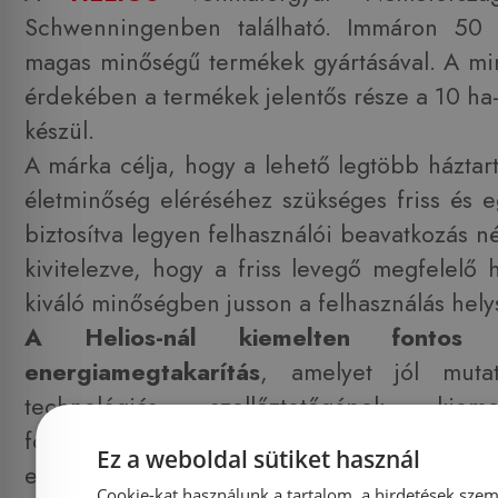
Schwenningenben található. Immáron 50 
magas minőségű termékek gyártásával. A mi
érdekében a termékek jelentős része a 10 ha
készül.
A márka célja, hogy a lehető legtöbb háztar
életminőség eléréséhez szükséges friss és 
biztosítva legyen felhasználói beavatkozás n
kivitelezve, hogy a friss levegő megfelelő 
kiváló minőségben jusson a felhasználás hely
A Helios-nál kiemelten fontos
energiamegtakarítás
, amelyet jól mut
technológiás szellőztetőgépek kiem
fogyasztással és a lehető legmagasabb energ
Ez a weboldal sütiket használ
energiacímkével rendelkeznek.
Cookie-kat használunk a tartalom, a hirdetések szem