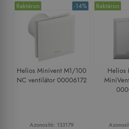
Raktáron
-14%
Raktáron
Helios Minivent M1/100
Helios
NC ventilátor 00006172
MiniVent
000
Azonosító: 133179
Azonosí