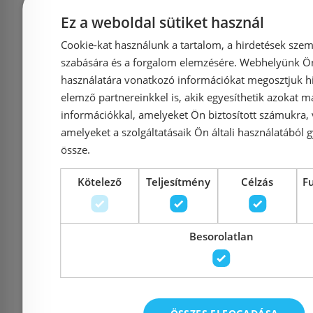
Ez a weboldal sütiket használ
Információk
Cookie-kat használunk a tartalom, a hirdetések szem
szabására és a forgalom elemzésére. Webhelyünk Ön 
használatára vonatkozó információkat megosztjuk hi
elemző partnereinkkel is, akik egyesíthetik azokat m
Házhozszállítás (1900 Ft-tó
információkkal, amelyeket Ön biztosított számukra,
amelyeket a szolgáltatásaik Ön általi használatából g
Fizetés
össze.
Kötelező
Teljesítmény
Célzás
F
Kapcsolat
Adatvédelmi tájékoztató
Besorolatlan
Általános Szerződési Feltételek