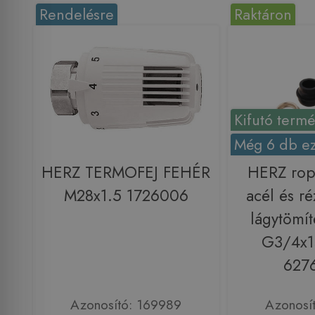
Rendelésre
Raktáron
Kifutó term
Még 6 db ez
HERZ TERMOFEJ FEHÉR
HERZ rop
M28x1.5 1726006
acél és r
lágytömít
G3/4x1
6276
Azonosító: 169989
Azonosí