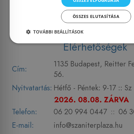
ÖSSZES ELFOGADÁSA
Impresszum
ÖSSZES ELUTASÍTÁSA
TOVÁBBI BEÁLLÍTÁSOK
Elérhetőségek
1135 Budapest, Reitter F
Cím:
56.
Nyitvatartás:
Hétfő - Péntek: 9-17 :: S
2026. 08.08. ZÁRVA
Telefon:
06 20 994 0447
::
06 3
E-mail:
info@szaniterplaza.hu