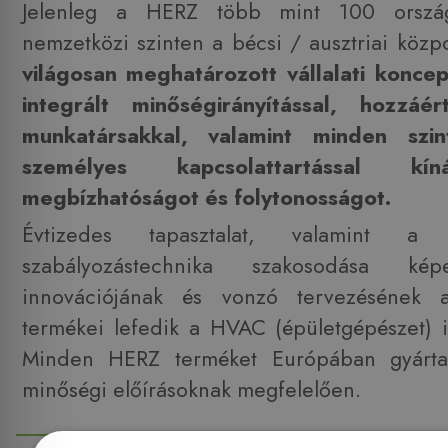
Jelenleg a HERZ több mint 100 ország
nemzetközi szinten a bécsi / ausztriai közp
világosan meghatározott vállalati koncep
integrált minőségirányítással, hozzáé
munkatársakkal, valamint minden szin
személyes kapcsolattartással kíná
megbízhatóságot és folytonosságot.
Évtizedes tapasztalat, valamint 
szabályozástechnika szakosodása kép
innovációjának és vonzó tervezésének 
termékei lefedik a HVAC (épületgépészet) ip
Minden HERZ terméket Európában gyárta
minőségi előírásoknak megfelelően.