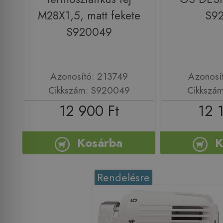
M28X1,5, matt fekete
S9
S920049
Azonosító: 213749
Azonosí
Cikkszám: S920049
Cikkszá
12 900 Ft
12 
Kosárba
K
Rendelésre