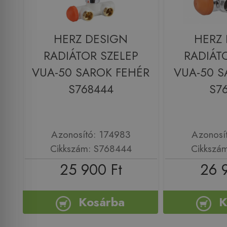
HERZ DESIGN
HERZ
RADIÁTOR SZELEP
RADIÁT
VUA-50 SAROK FEHÉR
VUA-50 
S768444
S7
Azonosító: 174983
Azonosí
Cikkszám: S768444
Cikkszá
25 900 Ft
26 
Kosárba
K