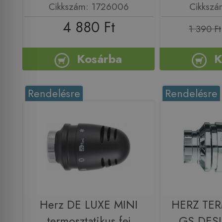
Cikkszám: 1726006
Cikkszá
4 880 Ft
1 390 Ft
Kosárba
K
Rendelésre
Rendelésre
Herz DE LUXE MINI
HERZ TER
termosztatikus fej
GS DES