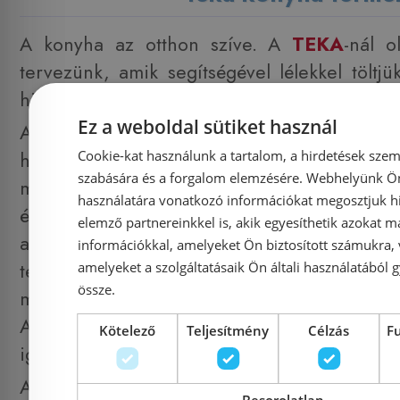
A konyha az otthon szíve. A
TEKA
-nál o
tervezünk, amik segítségével lélekkel töltj
hiszen ott történnek az ember életének fő pill
Ez a weboldal sütiket használ
A konyha sokkal több számunkra, mint c
Cookie-kat használunk a tartalom, a hirdetések szem
helyszíne. Ez egy hely, ahol nevetni, álmod
szabására és a forgalom elemzésére. Webhelyünk Ön 
megosztani, beszélgetni, döntéseket hozni, 
használatára vonatkozó információkat megosztjuk hi
életterveket tudunk készíteni és nem utols
elemző partnereinkkel is, akik egyesíthetik azokat m
ahol felejthetetlen pillanatokat élhetünk át
információkkal, amelyeket Ön biztosított számukra,
amelyeket a szolgáltatásaik Ön általi használatából g
tervezünk és gyártunk olyan berendez
össze.
megoldásokat és valódi innovációt hoznak l
Az életmódodhoz és otthonodhoz illesz
Kötelező
Teljesítmény
Célzás
F
igyekszünk megteremteni.
A Németországban született védjegy
Besorolatlan