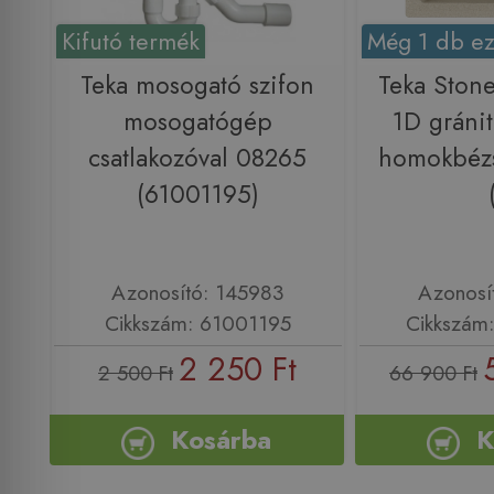
Kifutó termék
Még 1 db ez
Teka mosogató szifon
Teka Ston
mosogatógép
1D gráni
csatlakozóval 08265
homokbéz
(61001195)
Azonosító: 145983
Azonosí
Cikkszám: 61001195
Cikkszám
2 250 Ft
2 500 Ft
66 900 Ft
Kosárba
K