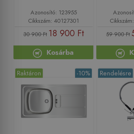
Azonosító: 123955
Azonosí
Cikkszám: 40127301
Cikkszám
18 900 Ft
30 900 Ft
59 900 Ft
Kosárba
K
Raktáron
-10%
Rendelésre