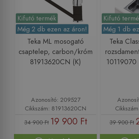
Kifutó termék
Kifutó term
Még 2 db ezen az áron!
Még 1 db ez
Teka ML mosogató
Teka Clas
csaptelep, carbon/króm
rozsdamen
81913620CN (K)
10119070
Azonosító: 209527
Azonosí
Cikkszám: 81913620CN
Cikkszám
19 900 Ft
34 900 Ft
39 900 Ft