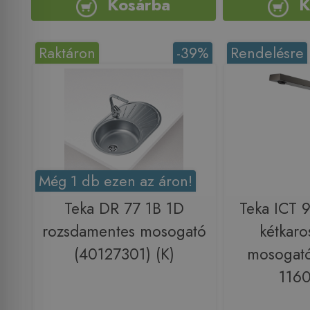
Kosárba
K
Raktáron
-39%
Rendelésre
Még 1 db ezen az áron!
Teka DR 77 1B 1D
Teka ICT 
rozsdamentes mosogató
kétkaro
(40127301) (K)
mosogató
116