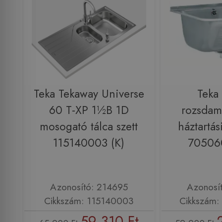
Teka Tekaway Universe
Teka
60 T-XP 1½B 1D
rozsdam
mosogató tálca szett
háztartá
115140003 (K)
70506
Azonosító: 214695
Azonosí
Cikkszám: 115140003
Cikkszám
59 310 Ft