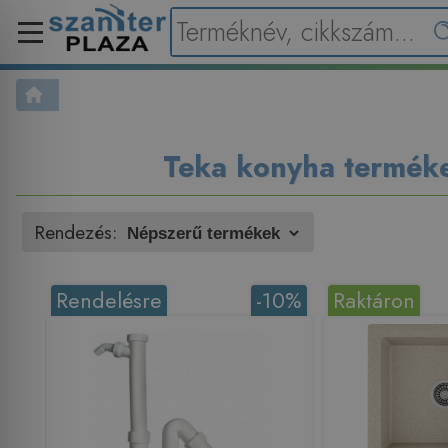
Teka konyha termék
Rendezés:
Rendelésre
-10%
Raktáron