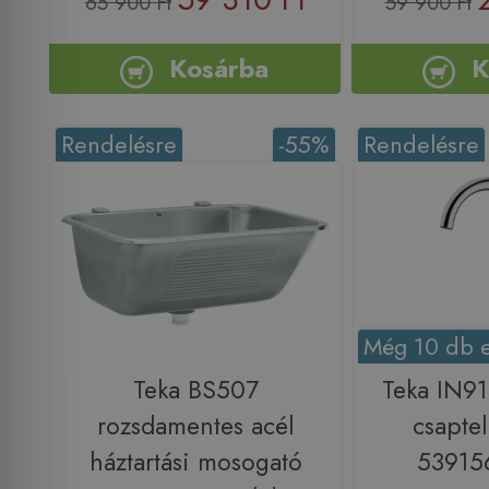
65 900 Ft
59 900 Ft
Kosárba
K
Rendelésre
-55%
Rendelésre
Még 10 db e
Teka BS507
Teka IN9
rozsdamentes acél
csapte
háztartási mosogató
53915