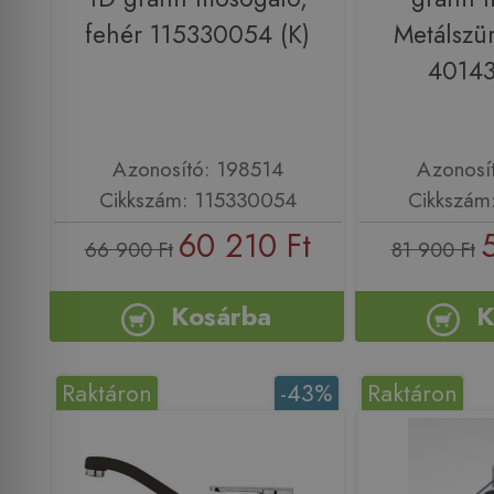
fehér 115330054 (K)
Metálszü
40143
Azonosító: 198514
Azonosí
Cikkszám: 115330054
Cikkszám
60 210 Ft
66 900 Ft
81 900 Ft
Kosárba
K
Raktáron
-43%
Raktáron