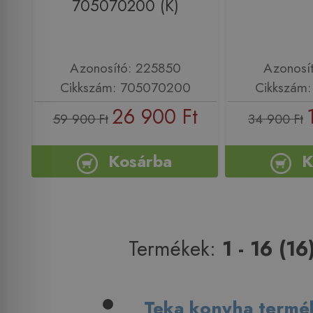
705070200 (K)
Azonosító: 225850
Azonosí
Cikkszám: 705070200
Cikkszám
26 900 Ft
59 900 Ft
34 900 Ft
Kosárba
K
Termékek:
1 - 16 (16
Teka konyha termé