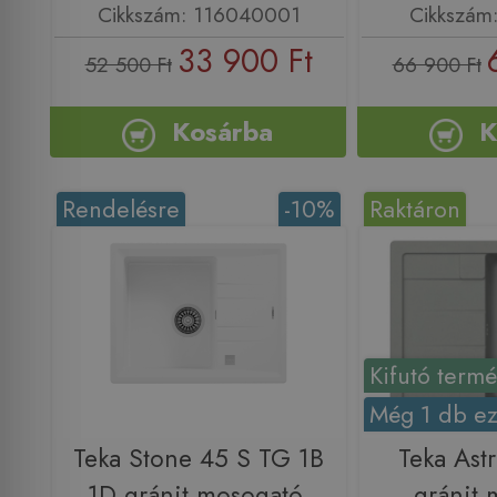
Cikkszám: 116040001
Cikkszám
33 900 Ft
52 500 Ft
66 900 Ft
Kosárba
K
Rendelésre
-10%
Raktáron
Kifutó term
Még 1 db ez
Teka Stone 45 S TG 1B
Teka Ast
1D gránit mosogató,
gránit 