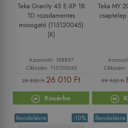
Teka Gravity 45 E-XP 1B
Teka MY 2
1D rozsdamentes
csaptele
mosogató (115120045)
(K)
Azonosító: 188897
Azonosí
Cikkszám: 115120045
Cikkszám
26 010 Ft
28 900 Ft
99 900 Ft
Kosárba
K
Rendelésre
-10%
Rendelésre