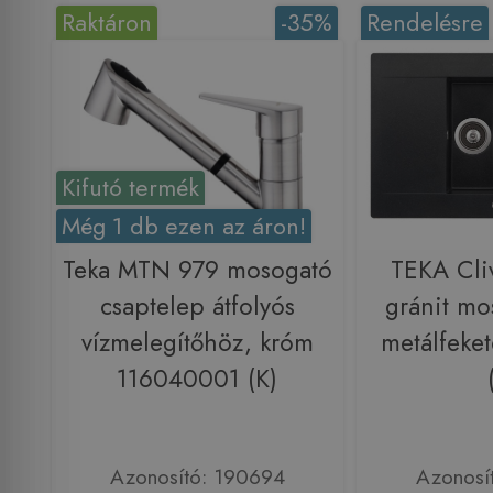
Raktáron
-35%
Rendelésre
Kifutó termék
Még 1 db ezen az áron!
Teka MTN 979 mosogató
TEKA Cli
csaptelep átfolyós
gránit mo
vízmelegítőhöz, króm
metálfeke
116040001 (K)
Azonosító: 190694
Azonosí