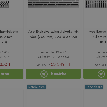
uhanyfolyóka
Aco Exclusive zuhanyfolyóka mix
Aco Exclusi
(800 mm,
rács (700 mm, #9010.56.03)
hullám r
.70)
#01
126705
Azonosító: 126727
Azono
53.73.70
Cikkszám: 9010.56.03
Cikkszá
350 Ft
33 349 Ft
37 897 Ft
50 406 F
sárba
Kosárba
Rendelésre
Rendelésre