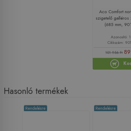
Aco Comfort no
szigetelő galléros
(685 mm, 901
Azonosító: 
Cikkszám: 90
89
101 956 Ft
Ko
Hasonló termékek
Rendelésre
Rendelésre