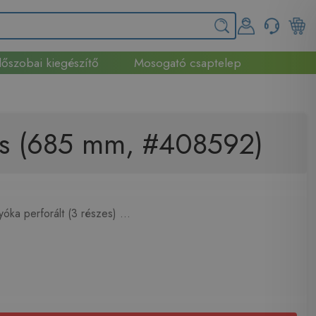
őszobai kiegészítő
Mosogató csaptelep
ács (685 mm, #408592)
ka perforált (3 részes) ...