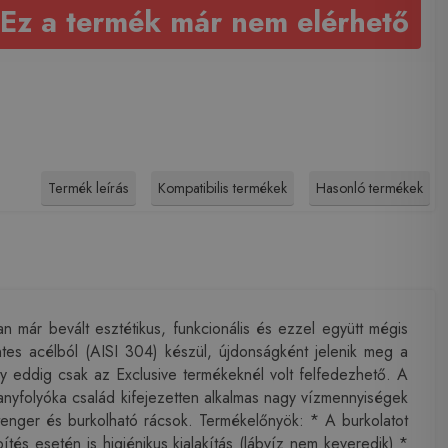
Ez a termék már nem elérhető
Termék leírás
Kompatibilis termékek
Hasonló termékek
 már bevált esztétikus, funkcionális és ezzel együtt mégis
tes acélból (AISI 304) készül, újdonságként jelenik meg a
gy eddig csak az Exclusive termékeknél volt felfedezhető. A
uhanyfolyóka család kifejezetten alkalmas nagy vízmennyiségek
, tenger és burkolható rácsok. Termékelőnyök: * A burkolatot
tés esetén is higiénikus kialakítás (lábvíz nem keveredik) *