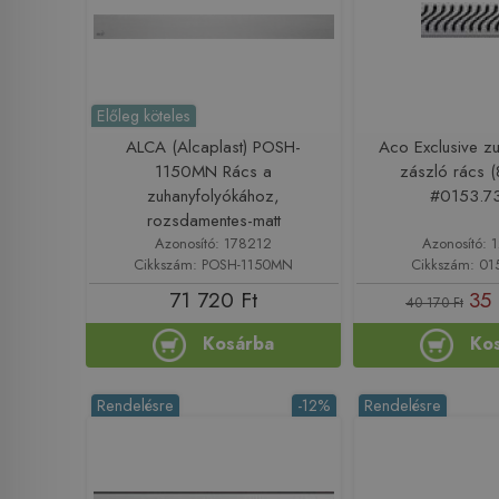
Előleg köteles
ALCA (Alcaplast) POSH-
Aco Exclusive z
1150MN Rács a
zászló rács 
zuhanyfolyókához,
#0153.73
rozsdamentes-matt
Azonosító: 178212
Azonosító: 
Cikkszám: POSH-1150MN
Cikkszám: 01
71 720 Ft
35 
40 170 Ft
Kosárba
Ko
Rendelésre
-12%
Rendelésre