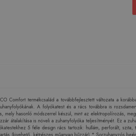
O Comfort termékcsalád a továbbfejlesztett változata a korábban
hanyfolyókának. A folyókatest és a rács továbbra is rozsdamen
is, mely hasonló módszerrel készül, mint az elektropolírozás, me
bűzzár átalakítása is növeli a zuhanyfolyóka teljesítményét. Ez a z
ókatestekhez 5 féle design rács tartozik: hullám, perforált, szita
tartás (kivehető, kétrészes műanyag bűzzár) * Sorzuhanyzós beépí