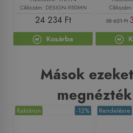
Cikkszám: DESIGN-950MN
Cikkszám:
24 234 Ft
38 621 Ft
Kosárba
K
Mások ezeket
megnézték
Raktáron
-12%
Rendelésre