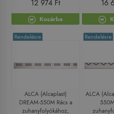
12 974 Ft
16 
Kosárba
K
Rendelésre
Rendelésre
ALCA (Alcaplast)
ALCA (Alca
DREAM-550M Rács a
550M
zuhanyfolyókához,
zuhanyf