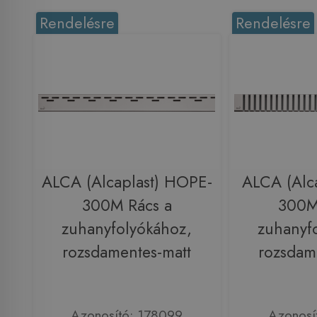
Rendelésre
Rendelésre
ALCA (Alcaplast) HOPE-
ALCA (Alca
300M Rács a
300M
zuhanyfolyókához,
zuhanyf
rozsdamentes-matt
rozsdam
Azonosító: 178099
Azonosí