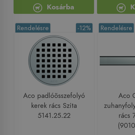
Kosárba
K
Rendelésre
-12%
Rendelésre
Aco padlóösszefolyó
Aco 
kerek rács Szita
zuhanyfol
5141.25.22
rács
(9010