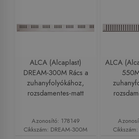
ALCA (Alcaplast)
ALCA (Alca
DREAM-300M Rács a
550M
zuhanyfolyókához,
zuhanyf
rozsdamentes-matt
rozsdam
Azonosító: 178149
Azonosí
Cikkszám: DREAM-300M
Cikkszám