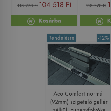
104 518 Ft
1
118 770 Ft
118 770 Ft
Kosárba
K
Rendelésre
-12%
Aco Comfort normál
(92mm) szigetelő gallér
nélküli zuhanyfolyóka