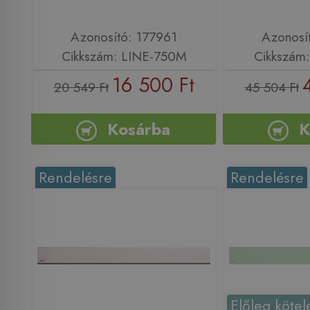
Azonosító: 177961
Azonosí
Cikkszám: LINE-750M
Cikkszám:
16 500 Ft
20 549 Ft
45 504 Ft
Kosárba
K
Rendelésre
Rendelésre
Előleg kötel