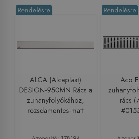
Rendelésre
Rendelésre
ALCA (Alcaplast)
Aco E
DESIGN-950MN Rács a
zuhanyfol
zuhanyfolyókához,
rács 
rozsdamentes-matt
#0153
Azonosító: 178194
Azonosí