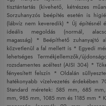
tisztántartás (kivehető, kétrészes mű
Sorzuhanyzós beépítés esetén is higién
(lábvíz nem keveredik) * Új építésnél és
ideális megoldás (normál, alacs
magasság) * Beépíthető zuhanyajtó al
közvetlenül a fal mellett is * Egyedi mér
lehetséges Termékjellemzők/újdonság
rozsdamentes acéltest (AISI 304) * Tök
fényesített felszín * Oldalán süllyeszte
hatékonyabb vízelvezetés érdekében 
Standard méretek: 585 mm, 685 mm
mm, 985 mm, 1085 mm és 1185 mm * Két