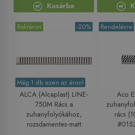
Kosárba
K
Raktáron
-20%
Rendelésre
Még 1 db ezen az áron!
ALCA (Alcaplast) LINE-
Aco E
750M Rács a
zuhanyfol
zuhanyfolyókához,
rács (
rozsdamentes-matt
#0153