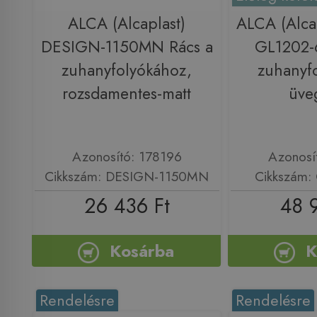
ALCA (Alcaplast)
ALCA (Alca
DESIGN-1150MN Rács a
GL1202-
zuhanyfolyókához,
zuhanyf
rozsdamentes-matt
üve
Azonosító: 178196
Azonosí
Cikkszám: DESIGN-1150MN
Cikkszám:
26 436 Ft
48 
Kosárba
K
Rendelésre
Rendelésre