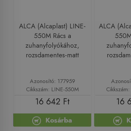
ALCA (Alcaplast) LINE-
ALCA (Alca
550M Rács a
550M
zuhanyfolyókához,
zuhanyf
rozsdamentes-matt
rozsdam
Azonosító: 177959
Azonosí
Cikkszám: LINE-550M
Cikkszám
16 642 Ft
16 
Kosárba
K