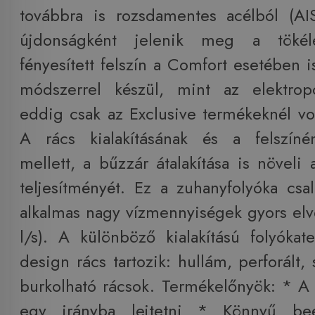
továbbra is rozsdamentes acélból (AI
újdonságként jelenik meg a tökél
fényesített felszín a Comfort esetében 
módszerrel készül, mint az elektrop
eddig csak az Exclusive termékeknél vol
A rács kialakításának és a felszínén
mellett, a bűzzár átalakítása is növeli
teljesítményét. Ez a zuhanyfolyóka csal
alkalmas nagy vízmennyiségek gyors elv
l/s). A különböző kialakítású folyókat
design rács tartozik: hullám, perforált, 
burkolható rácsok. Termékelőnyök: * A 
egy irányba lejtetni * Könnyű beé