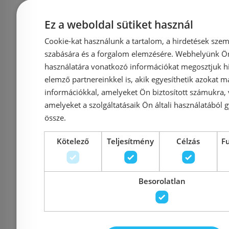
rozsdamentes-matt
#0153
Ez a weboldal sütiket használ
Cookie-kat használunk a tartalom, a hirdetések szem
szabására és a forgalom elemzésére. Webhelyünk Ön 
Azonosító: 178212
Azonosí
használatára vonatkozó információkat megosztjuk hi
Cikkszám: POSH-1150MN
Cikkszám:
elemző partnereinkkel is, akik egyesíthetik azokat m
71 720 Ft
40 170 Ft
információkkal, amelyeket Ön biztosított számukra,
amelyeket a szolgáltatásaik Ön általi használatából g
össze.
Kosárba
K
Kötelező
Teljesítmény
Célzás
F
Rendelésre
-12%
Rendelésre
Besorolatlan