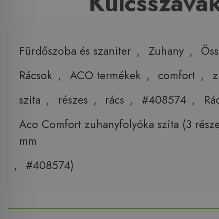
Kulcsszava
Fürdőszoba és szaniter
,
Zuhany
,
Öss
Rácsok
,
ACO termékek
,
comfort
,
z
szita
,
részes
,
rács
,
#408574
,
Rá
Aco Comfort zuhanyfolyóka szita (3 része
mm
,
#408574)