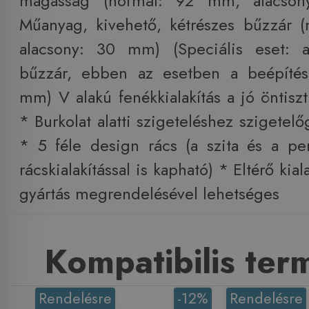
magasság (normál: 92 mm, alacso
Műanyag, kivehető, kétrészes bűzzár 
alacsony: 30 mm) (Speciális eset: 
bűzzár, ebben az esetben a beépíté
mm) V alakú fenékkialakítás a jó öntisz
* Burkolat alatti szigeteléshez szigetelőg
* 5 féle design rács (a szita és a per
rácskialakítással is kapható) * Eltérő kia
gyártás megrendelésével lehetséges
Kompatibilis te
Rendelésre
-12%
Rendelésre