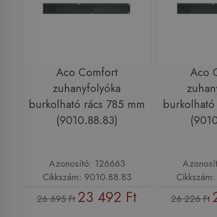
Aco Comfort
Aco 
zuhanyfolyóka
zuhan
burkolható rács 785 mm
burkolható
(9010.88.83)
(9010
Azonosító: 126663
Azonosí
Cikkszám: 9010.88.83
Cikkszám:
23 492 Ft
26 695 Ft
26 226 Ft