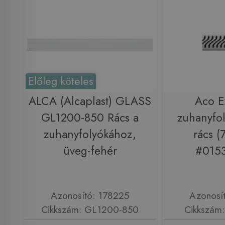
Előleg köteles
ALCA (Alcaplast) GLASS
Aco E
GL1200-850 Rács a
zuhanyfol
zuhanyfolyókához,
rács 
üveg-fehér
#0153
Azonosító: 178225
Azonosí
Cikkszám: GL1200-850
Cikkszám: