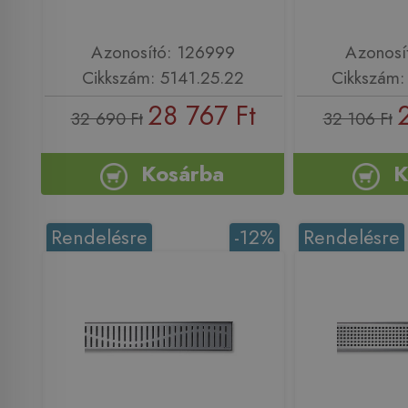
Azonosító: 126999
Azonosí
Cikkszám: 5141.25.22
Cikkszám:
28 767 Ft
32 690 Ft
32 106 Ft
Kosárba
K
Rendelésre
-12%
Rendelésre