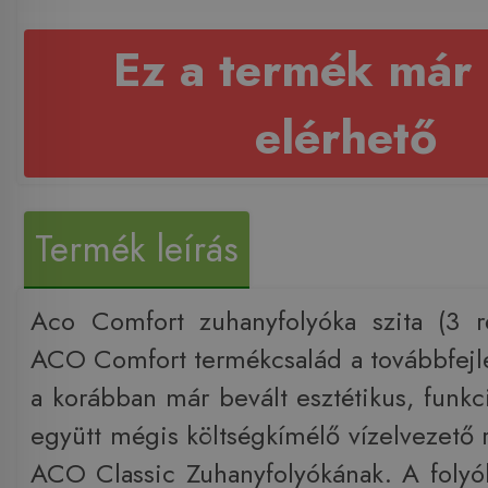
Ez a termék már
elérhető
Termék leírás
Aco Comfort zuhanyfolyóka szita (3 r
ACO Comfort termékcsalád a továbbfejles
a korábban már bevált esztétikus, funkc
együtt mégis költségkímélő vízelvezető 
ACO Classic Zuhanyfolyókának. A folyók