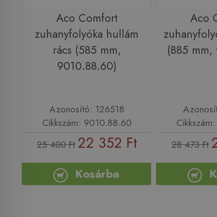
Aco Comfort
Aco 
zuhanyfolyóka hullám
zuhanyfolyó
rács (585 mm,
(885 mm, 
9010.88.60)
Azonosító: 126518
Azonosí
Cikkszám: 9010.88.60
Cikkszám:
22 352 Ft
25 400 Ft
28 473 Ft
Kosárba
K