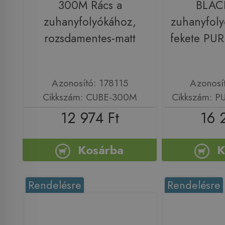
300M Rács a
BLACK
zuhanyfolyókához,
zuhanyfoly
rozsdamentes-matt
fekete PU
Azonosító: 178115
Azonosí
Cikkszám: CUBE-300M
Cikkszám: 
12 974 Ft
16 
Kosárba
K
Rendelésre
Rendelésre