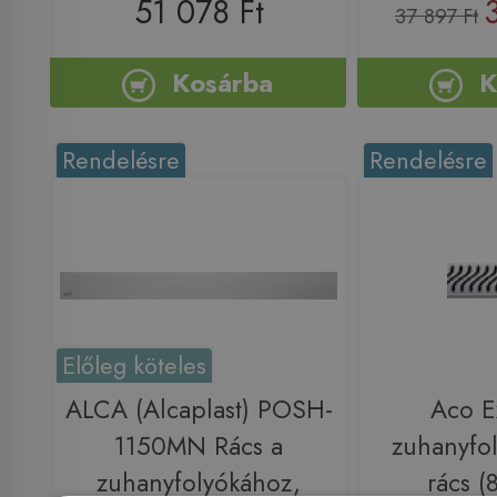
51 078 Ft
37 897 Ft
Kosárba
K
Rendelésre
Rendelésre
Előleg köteles
ALCA (Alcaplast) POSH-
Aco E
1150MN Rács a
zuhanyfol
zuhanyfolyókához,
rács 