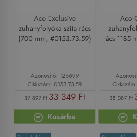
Aco Exclusive
Aco 
zuhanyfolyóka szita rács
zuhanyfo
(700 mm, #0153.73.59)
rács 1185
Azonosító: 126699
Azonosí
Cikkszám: 0153.73.59
Cikkszám:
33 349 Ft
37 897 Ft
38 087 Ft
Kosárba
K