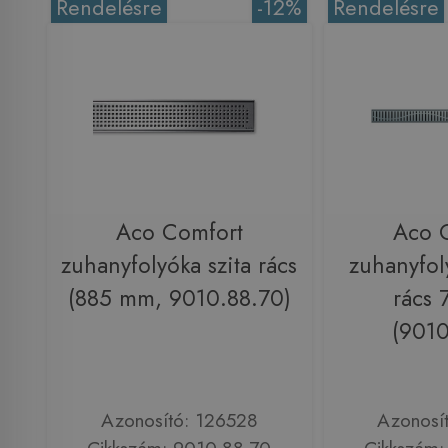
Rendelésre
-12%
Rendelésre
Aco Comfort
Aco 
zuhanyfolyóka szita rács
zuhanyfol
(885 mm, 9010.88.70)
rács
(9010
Azonosító: 126528
Azonosí
Cikkszám: 9010.88.70
Cikkszám: