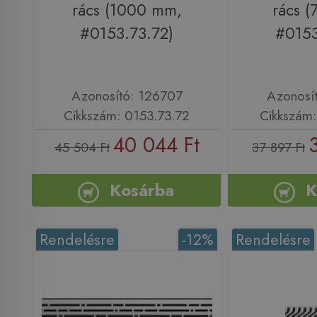
rács (1000 mm,
rács 
#0153.73.72)
#0153
Azonosító: 126707
Azonosí
Cikkszám: 0153.73.72
Cikkszám:
40 044 Ft
45 504 Ft
37 897 Ft
Kosárba
K
Rendelésre
-12%
Rendelésre