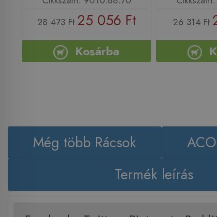
25 056 Ft
28 473 Ft
26 314 Ft
Kosárba
K
Még több Rácsok
ACO 
Termék leírás