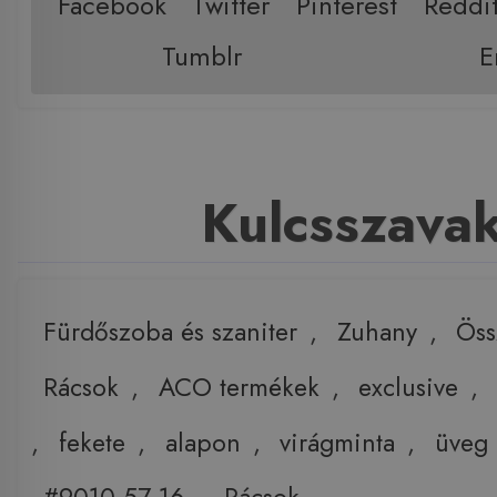
Facebook
Twitter
Pinterest
Reddi
Tumblr
E
Kulcsszava
Fürdőszoba és szaniter
,
Zuhany
,
Öss
Rácsok
,
ACO termékek
,
exclusive
,
,
fekete
,
alapon
,
virágminta
,
üveg