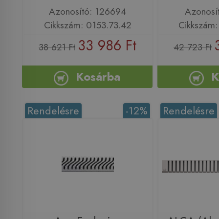
Azonosító: 126694
Azonosí
Cikkszám: 0153.73.42
Cikkszám:
33 986 Ft
38 621 Ft
42 723 Ft
Kosárba
K
Rendelésre
-12%
Rendelésre