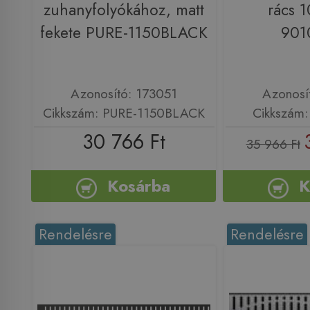
zuhanyfolyókához, matt
rács 
fekete PURE-1150BLACK
901
Azonosító: 173051
Azonosí
Cikkszám: PURE-1150BLACK
Cikkszám:
30 766 Ft
35 966 Ft
Kosárba
K
Rendelésre
Rendelésre