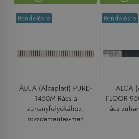
Rendelésre
Rendelésre
ALCA (Alcaplast) PURE-
ALCA (A
1450M Rács a
FLOOR-950
zuhanyfolyókához,
rács zuha
rozsdamentes-matt