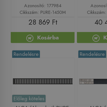
Azonosító: 177984
Azonosí
Cikkszám: PURE-1450M
Cikkszám
28 869 Ft
40 
Kosárba
K
Rendelésre
Rendelésre
Előleg köteles