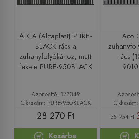
ALCA (Alcaplast) PURE-
Aco 
BLACK rács a
zuhanyfol
zuhanyfolyókához, matt
rács (
fekete PURE-950BLACK
9010
Azonosító: 173049
Azonosí
Cikkszám: PURE-950BLACK
Cikkszám:
28 270 Ft
35 954 Ft
Kosárba
K