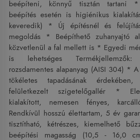
beépíteni, könnyű tisztán tartani 
beépítés esetén is higiénikus kialakít
keveredik) * Új építésnél és felújítá
megoldás * Beépíthető zuhanyajtó ala
közvetlenül a fal mellett is * Egyedi mér
is lehetséges Termékjellemzők
rozsdamentes alapanyag (AISI 304) * A
tökéletes tapadásának érdekében, 
felületkezelt szigetelőgallér * Elek
kialakított, nemesen fényes, karcál
Rendkívül hosszú élettartam, 5 év gar
tisztítható, kétrészes, kiemelhető bűz
beépítési magasság (10,5 - 16,0 c