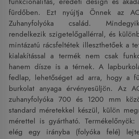
funkcionalitás, eredeti design és aka
fürdőben. Ezt nyújtja Önnek az 
Zuhanyfolyóka család. Mindegyik
rendelkezik szigetelőgallérral, és külön
mintázatú rácsfeltétek illeszthetőek a te
kialakítással a termék nem csak funk
hanem dísze is a térnek. A lapburkola
fedlap, lehetőséget ad arra, hogy a 
burkolat anyaga érvényesüljön. Az 
zuhanyfolyóka 700 és 1200 mm közöt
standard méretekkel készül, külön me
mérettel is gyártható. Termékelőnyök:
elég egy irányba (folyóka felé) lej