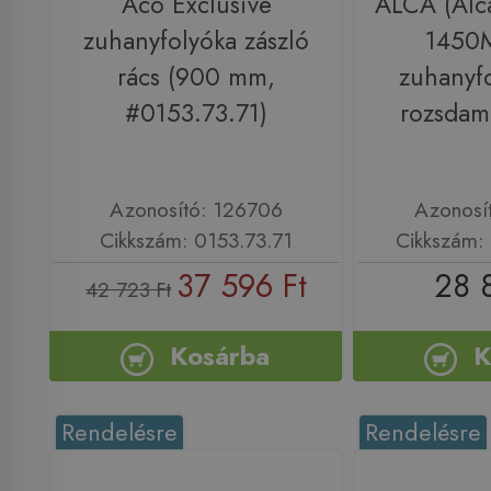
Aco Exclusive
ALCA (Alca
zuhanyfolyóka zászló
1450M
rács (900 mm,
zuhanyf
#0153.73.71)
rozsdam
Azonosító: 126706
Azonosí
Cikkszám: 0153.73.71
Cikkszám:
37 596 Ft
28 
42 723 Ft
Kosárba
K
Rendelésre
Rendelésre