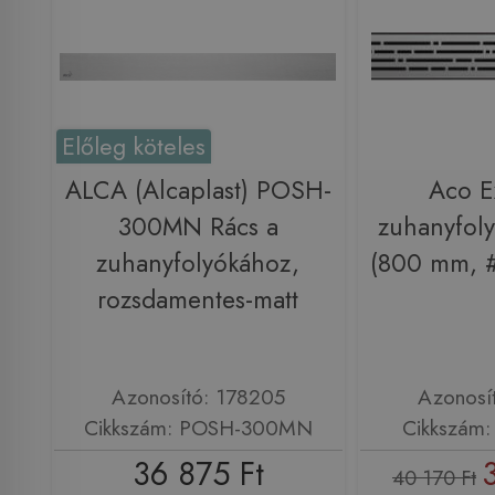
Előleg köteles
ALCA (Alcaplast) POSH-
Aco E
300MN Rács a
zuhanyfoly
zuhanyfolyókához,
(800 mm, 
rozsdamentes-matt
Azonosító: 178205
Azonosí
Cikkszám: POSH-300MN
Cikkszám:
36 875 Ft
40 170 Ft