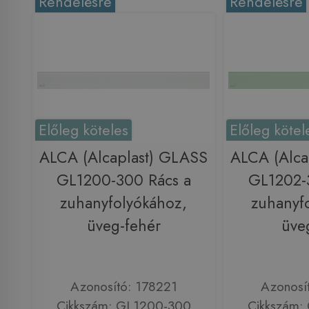
Rendelésre
Rendelésre
Előleg köteles
Előleg kötel
ALCA (Alcaplast) GLASS
ALCA (Alca
GL1200-300 Rács a
GL1202-
zuhanyfolyókához,
zuhanyf
üveg-fehér
üve
Azonosító: 178221
Azonosí
Cikkszám: GL1200-300
Cikkszám: