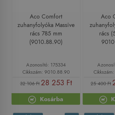
Aco Comfort
Aco 
zuhanyfolyóka Massive
zuhanyfol
rács 785 mm
rács 
(9010.88.90)
9010
Azonosító: 175334
Azonosí
Cikkszám: 9010.88.90
Cikkszám:
28 253 Ft
32 106 Ft
25 400 Ft
Kosárba
K