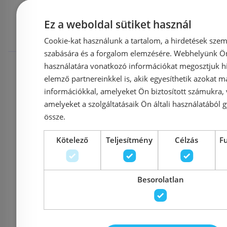
megnézték
Ez a weboldal sütiket használ
Cookie-kat használunk a tartalom, a hirdetések szem
szabására és a forgalom elemzésére. Webhelyünk Ön 
Raktáron
-12%
Rendelésre
használatára vonatkozó információkat megosztjuk hi
elemző partnereinkkel is, akik egyesíthetik azokat m
információkkal, amelyeket Ön biztosított számukra,
amelyeket a szolgáltatásaik Ön általi használatából g
össze.
Kötelező
Teljesítmény
Célzás
F
Aco Comfort
Aco 
Besorolatlan
zuhanyfolyóka
zuhan
burkolható rács 785 mm
burkolható
(9010.88.83)
(9010