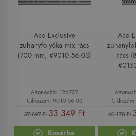
Aco Exclusive
Aco E
zuhanyfolyóka mix rács
zuhanyfol
(700 mm, #9010.56.03)
rács 
#0153
Azonosító: 126727
Azonosí
Cikkszám: 9010.56.03
Cikkszám:
33 349 Ft
37 897 Ft
40 170 Ft
Kosárba
K