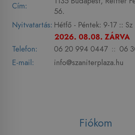
1135 Budapest, Reitter F
Cím:
56.
Nyitvatartás:
Hétfő - Péntek: 9-17 :: S
2026. 08.08. ZÁRVA
Telefon:
06 20 994 0447
::
06 3
E-mail:
info@szaniterplaza.hu
Fiókom