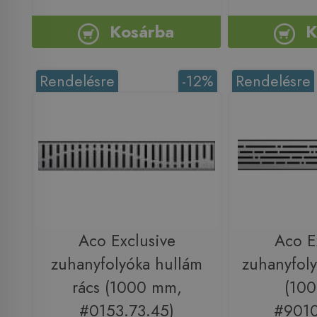
Kosárba
K
Rendelésre
-12%
Rendelésre
Aco Exclusive
Aco E
zuhanyfolyóka hullám
zuhanyfoly
rács (1000 mm,
(10
#0153.73.45)
#9010