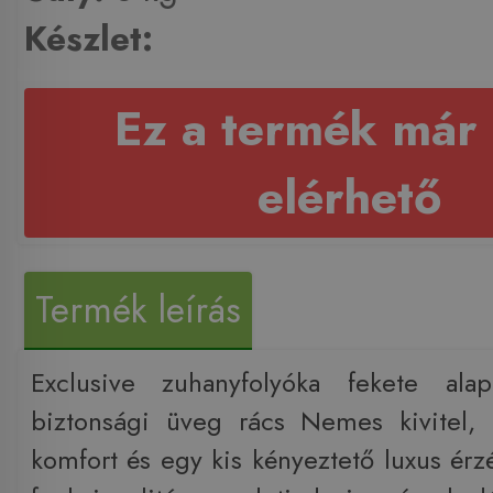
Készlet:
Ez a termék már
elérhető
Termék leírás
Exclusive zuhanyfolyóka fekete ala
biztonsági üveg rács Nemes kivitel, 
komfort és egy kis kényeztető luxus érz