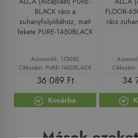
ALCA (Alcaplast) PURE-
ALCA (A
BLACK rács a
FLOOR-650
zuhanyfolyókához, matt
rács zuha
fekete PURE-1450BLACK
Azonosító: 173052
Azonosí
Cikkszám: PURE-1450BLACK
Cikkszám
36 089 Ft
34 
Kosárba
K
Mások ezeket