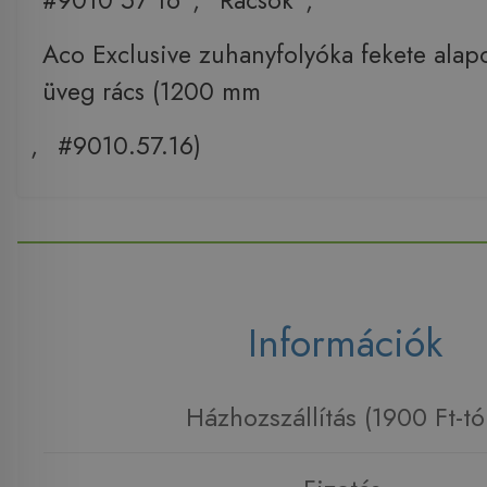
#9010 57 16
,
Rácsok
,
Aco Exclusive zuhanyfolyóka fekete alap
üveg rács (1200 mm
,
#9010.57.16)
Információk
Házhozszállítás (1900 Ft-tó