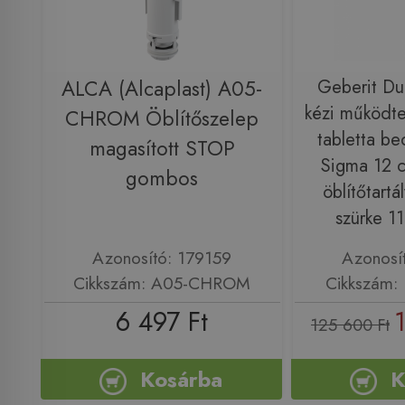
ALCA (Alcaplast) A05-
Geberit Du
kézi működte
CHROM Öblítőszelep
tabletta be
magasított STOP
Sigma 12 cm
gombos
öblítőtartá
szürke 1
Azonosító: 179159
Azonosí
Cikkszám: A05-CHROM
Cikkszám: 
6 497 Ft
125 600 Ft
Kosárba
K