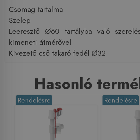
Csomag tartalma
Szelep
Leeresztő Ø60 tartályba való szere
kimeneti átmérővel
Kivezető cső takaró fedél Ø32
Hasonló termé
Rendelésre
Rendelésre