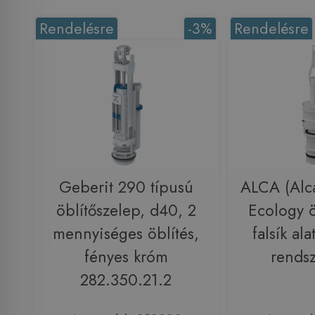
Rendelésre
-3%
Rendelésre
Geberit 290 típusú
ALCA (Alc
öblítőszelep, d40, 2
Ecology ö
mennyiséges öblítés,
falsík ala
fényes króm
rends
282.350.21.2