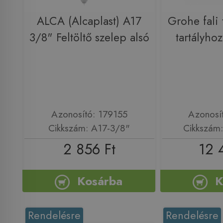
ALCA (Alcaplast) A17
Grohe fali 
3/8" Feltöltő szelep alsó
tartályh
Azonosító: 179155
Azonosí
Cikkszám: A17-3/8"
Cikkszám
2 856 Ft
12 
Kosárba
K
Rendelésre
Rendelésre