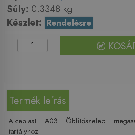
Súly:
0.3348 kg
Készlet:
Rendelésre
KOSÁ
Termék leírás
Alcaplast A03 Öblítőszelep magasa
tartályhoz