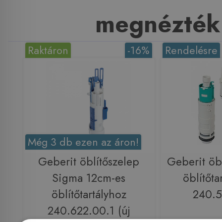
megnézték
Raktáron
-16%
Rendelésre
Még 3 db ezen az áron!
Geberit öblítőszelep
Geberit öb
Sigma 12cm-es
öblítőta
öblítőtartályhoz
240.5
240.622.00.1 (új