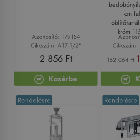
bedobónyílá
cm fal
öblítőtartá
króm 11
Azonosító: 179154
Azonosí
Cikkszám: A17-1/2"
Cikkszám: 
2 856 Ft
162 064 Ft
Kosárba
K
Rendelésre
Rendelésre