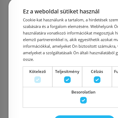
cikkszám: 244.820.00.1)
Ez a weboldal sütiket használ
Azonosító: 147220
Azonosí
Cookie-kat használunk a tartalom, a hirdetések szem
Cikkszám: 244.820.00.1
Cikkszám: 
szabására és a forgalom elemzésére. Webhelyünk Ön 
használatára vonatkozó információkat megosztjuk hi
9 550 Ft
11 308 Ft
11 407 Ft
elemző partnereinkkel is, akik egyesíthetik azokat m
információkkal, amelyeket Ön biztosított számukra,
Kosárba
K
amelyeket a szolgáltatásaik Ön általi használatából g
össze.
Rendelésre
-3%
Rendelésre
Kötelező
Teljesítmény
Célzás
F
Besorolatlan