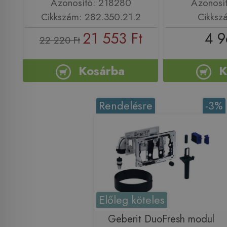
Azonosító: 218280
Azonosí
Cikkszám: 282.350.21.2
Cikksz
21 553 Ft
4 9
22 220 Ft
Kosárba
K
Rendelésre
-3%
Előleg köteles
Geberit DuoFresh modul