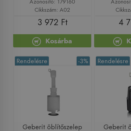
Azonosító: 179160
Azonosí
Cikkszám: A02
Cikks
3 972 Ft
4 7
Kosárba
K
Rendelésre
-3%
Rendelésre
Geberit öblítőszelep
Geberit ö