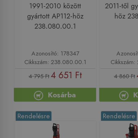
1991-2010 között
2011-től gy
gyártott AP112-höz
höz 238
238.080.00.1
Azonosító: 178347
Azonosí
Cikkszám: 238.080.00.1
Cikkszám: 
4 651 Ft
4 795 Ft
4 860 Ft
Kosárba
K
Rendelésre
Rendelésre