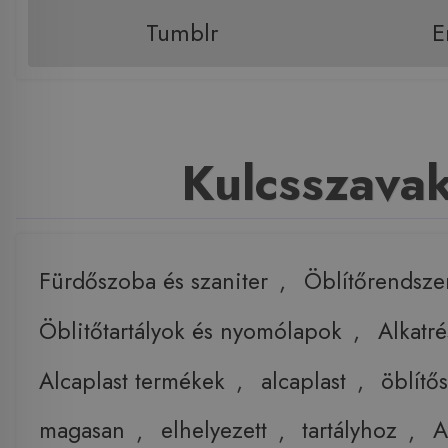
Tumblr
E
Kulcsszava
Fürdőszoba és szaniter
,
Öblítőrendsze
Öblitőtartályok és nyomólapok
,
Alkatr
Alcaplast termékek
,
alcaplast
,
öblítő
magasan
,
elhelyezett
,
tartályhoz
,
A