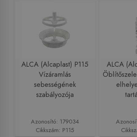
ALCA (Alcaplast) P115
ALCA (Alc
Vízáramlás
Öblítőszel
sebességének
elhely
szabályozója
tart
Azonosító: 179034
Azonosí
Cikkszám: P115
Cikks