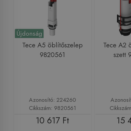
Újdonság
Tece A5 öblítőszelep
Tece A2 ö
9820561
szett
Azonosító: 224260
Azonosí
Cikkszám: 9820561
Cikkszá
10 617 Ft
15 