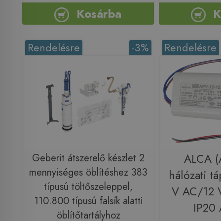
Kosárba
K
Rendelésre
-3%
Rendelésre
Geberit átszerelő készlet 2
ALCA (A
mennyiséges öblítéshez 383
hálózati t
típusú töltőszeleppel,
V AC/12 
110.800 típusú falsík alatti
IP20
öblítőtartályhoz