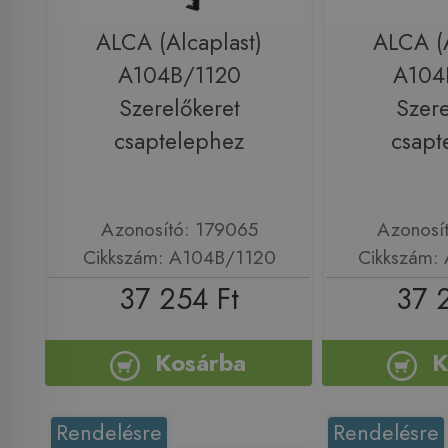
ALCA (Alcaplast)
ALCA (A
A104B/1120
A104
Szerelőkeret
Szere
csaptelephez
csapt
Azonosító: 179065
Azonosí
Cikkszám: A104B/1120
Cikkszám:
37 254 Ft
37 
Kosárba
K
Rendelésre
Rendelésre