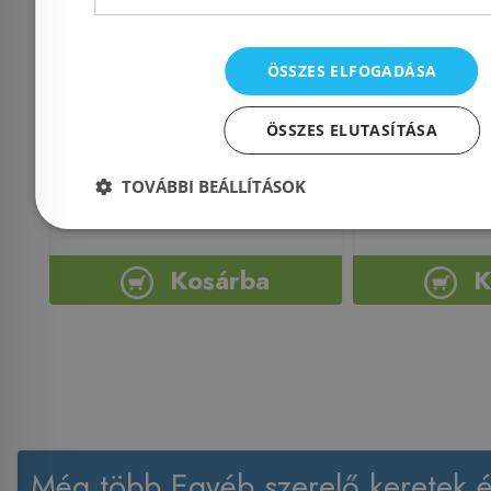
falsík mögötti
fali ko
zuhanyrendszerhez
1039949990
ÖSSZES ELFOGADÁSA
Azonosító: 215506
Azonosí
ÖSSZES ELUTASÍTÁSA
Cikkszám: 1039949990
Cikkszám
TOVÁBBI BEÁLLÍTÁSOK
204 900 Ft
69 
Kosárba
K
Még több Egyéb szerelő keretek é