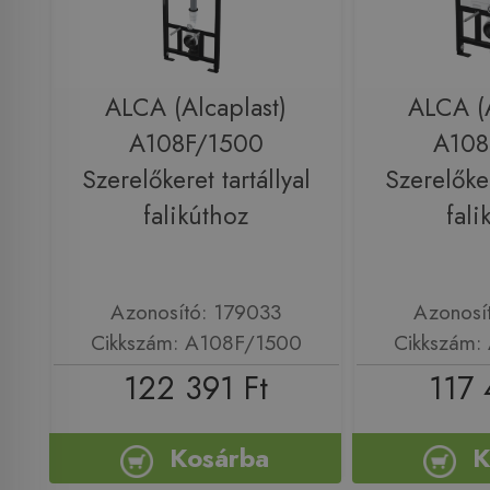
ALCA (Alcaplast)
ALCA (A
A108F/1500
A108
Szerelőkeret tartállyal
Szerelőker
falikúthoz
fali
Azonosító: 179033
Azonosí
Cikkszám: A108F/1500
Cikkszám:
122 391 Ft
117 
Kosárba
K