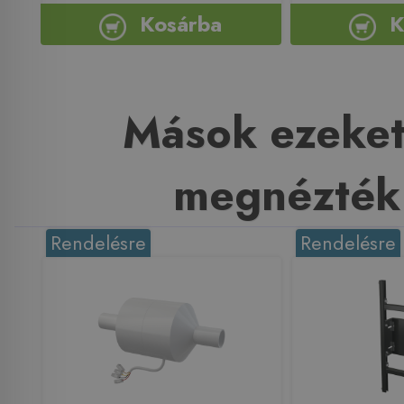
Kosárba
K
Mások ezeket
megnézték
Rendelésre
Rendelésre