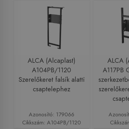
ALCA (Alcaplast)
ALCA (A
A104PB/1120
A117PB G
Szerelőkeret falsík alatti
szerkezetb
csaptelephez
szerelőkeret
csapt
Azonosító: 179066
Azonosí
Cikkszám: A104PB/1120
Cikkszá