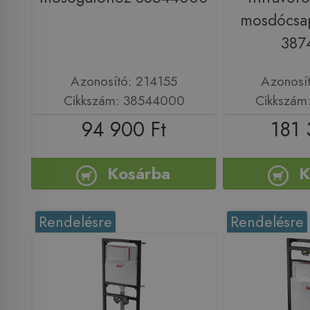
mosdócsa
387
Azonosító: 214155
Azonosí
Cikkszám: 38544000
Cikkszám
94 900 Ft
181 
Kosárba
K
Rendelésre
Rendelésre