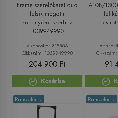
Frame szerelőkeret duo
A108/1300 
falsík mögötti
falik
zuhanyrendszerhez
csapt
1039949990
Azonosító: 215506
Azonosí
Cikkszám: 1039949990
Cikkszám
204 900 Ft
91 
Kosárba
K
Rendelésre
Rendelésre