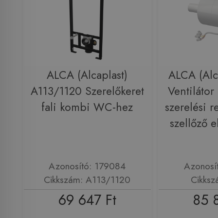
ALCA (Alcaplast)
ALCA (Alc
A113/1120 Szerelőkeret
Ventilátor a
fali kombi WC-hez
szerelési 
szellőző e
Azonosító: 179084
Azonosí
Cikkszám: A113/1120
Cikksz
69 647 Ft
85 