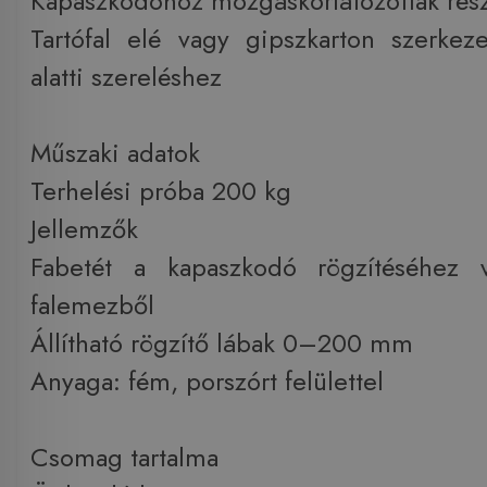
Kapaszkodóhoz mozgáskorlátozottak rés
Tartófal elé vagy gipszkarton szerkeze
alatti szereléshez
Műszaki adatok
Terhelési próba 200 kg
Jellemzők
Fabetét a kapaszkodó rögzítéséhez ví
falemezből
Állítható rögzítő lábak 0–200 mm
Anyaga: fém, porszórt felülettel
Csomag tartalma