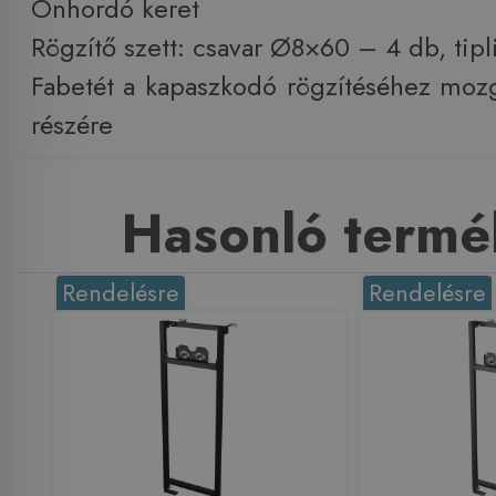
Önhordó keret
Rögzítő szett: csavar Ø8×60 – 4 db, tip
Fabetét a kapaszkodó rögzítéséhez mozg
részére
Hasonló termé
Rendelésre
Rendelésre