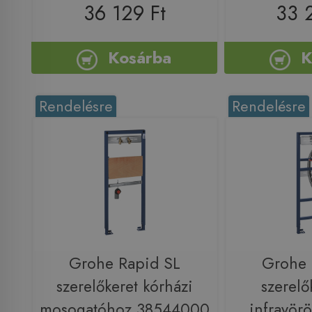
36 129 Ft
33 
Kosárba
K
Rendelésre
Rendelésre
Grohe Rapid SL
Grohe 
szerelőkeret kórházi
szerelők
mosogatóhoz 38544000
infravörö