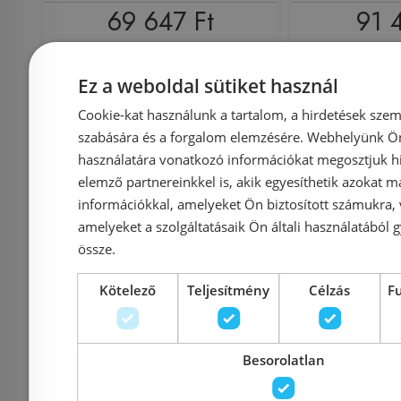
69 647 Ft
91 
Kosárba
K
Ez a weboldal sütiket használ
Cookie-kat használunk a tartalom, a hirdetések szem
szabására és a forgalom elemzésére. Webhelyünk Ön 
Rendelésre
Rendelésre
használatára vonatkozó információkat megosztjuk hi
elemző partnereinkkel is, akik egyesíthetik azokat m
információkkal, amelyeket Ön biztosított számukra,
amelyeket a szolgáltatásaik Ön általi használatából g
össze.
Kötelező
Teljesítmény
Célzás
F
Grohe Rapido Shower
ALCA (A
Besorolatlan
Frame szerelőkeret duo
A113/1200 