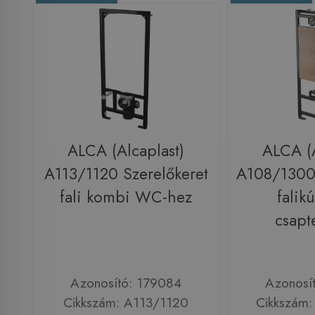
ALCA (Alcaplast)
ALCA (A
A113/1120 Szerelőkeret
A108/1300 
fali kombi WC-hez
falik
csapt
Azonosító: 179084
Azonosí
Cikkszám: A113/1120
Cikkszám