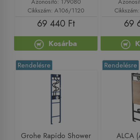
Azonosító: 179080
Azonosí
Cikkszám: A106/1120
Cikkszám
69 440 Ft
69 
Kosárba
K
Rendelésre
Rendelésre
Grohe Rapido Shower
ALCA (A