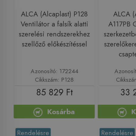
ALCA (Alcaplast) P128
ALCA (A
Ventilátor a falsík alatti
A117PB G
szerelési rendszerekhez
szerkezetb
szellőző előkészítéssel
szerelőkeret
csapt
Azonosító: 172244
Azonosí
Cikkszám: P128
Cikkszá
85 829 Ft
33 
Kosárba
K
Rendelésre
Rendelésre