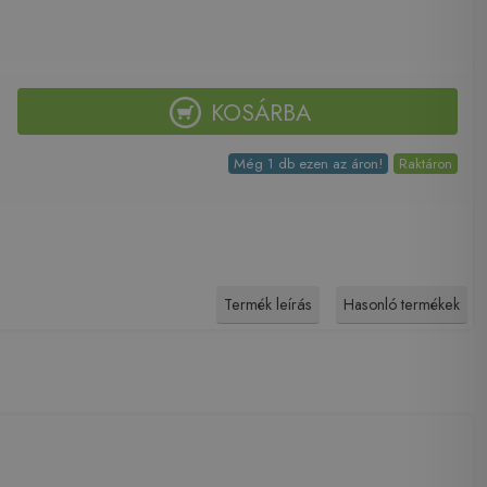
KOSÁRBA
Még 1 db ezen az áron!
Raktáron
Termék leírás
Hasonló termékek