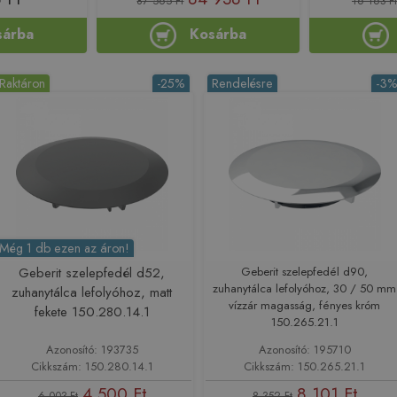
87 565 Ft
16 163 Ft
sárba
Kosárba
Raktáron
-25%
Rendelésre
-3
Még 1 db ezen az áron!
Geberit szelepfedél d52,
Geberit szelepfedél d90,
zuhanytálca lefolyóhoz, 30 / 50 mm
zuhanytálca lefolyóhoz, matt
vízzár magasság, fényes króm
fekete 150.280.14.1
150.265.21.1
Azonosító: 193735
Azonosító: 195710
Cikkszám: 150.280.14.1
Cikkszám: 150.265.21.1
4 500 Ft
8 101 Ft
6 003 Ft
8 352 Ft