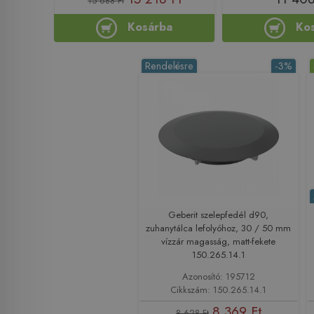
15 688 Ft
Kosárba
Ko
Rendelésre
-3%
Geberit szelepfedél d90,
zuhanytálca lefolyóhoz, 30 / 50 mm
vízzár magasság, matt-fekete
150.265.14.1
Azonosító: 195712
Cikkszám: 150.265.14.1
8 369 Ft
8 628 Ft