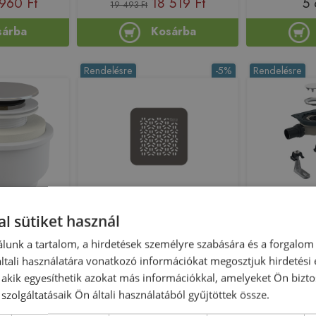
960 Ft
18 519 Ft
5 
19 493 Ft
sárba
Kosárba
Rendelésre
-5%
Rendelésre
Előleg köteles
l sütiket használ
 click/clack
Roca Terran-N Mosaic lefolyó
Geberit Setapl
zuhanytálca le
on, króm A476
takaró rács, kávé A276511660
lunk a tartalom, a hirdetések személyre szabására és a forgalom
vízzár magas
tali használatára vonatkozó információkat megosztjuk hirdetési
, akik egyesíthetik azokat más információkkal, amelyeket Ön bizto
215883
Azonosító: 210160
Azono
szolgáltatásaik Ön általi használatából gyűjtöttek össze.
 A476
Cikkszám: A276511660
Cikkszám