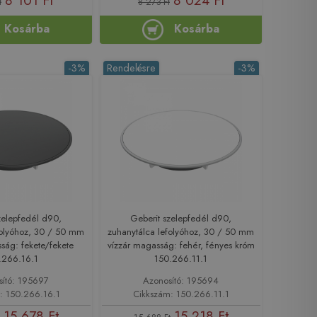
8 101 Ft
8 024 Ft
t
8 273 Ft
Kosárba
Kosárba
-3%
Rendelésre
-3%
zelepfedél d90,
Geberit szelepfedél d90,
folyóhoz, 30 / 50 mm
zuhanytálca lefolyóhoz, 30 / 50 mm
ság: fekete/fekete
vízzár magasság: fehér, fényes króm
.266.16.1
150.266.11.1
sító: 195697
Azonosító: 195694
: 150.266.16.1
Cikkszám: 150.266.11.1
15 678 Ft
15 218 Ft