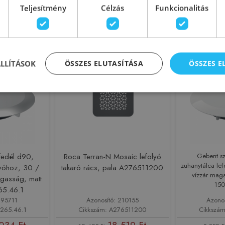
 Ft
18 519 Ft
19 493 Ft
86 746 F
Teljesítmény
Célzás
Funkcionalitás
sárba
Kosárba
-3%
Rendelésre
-5%
Rendelésre
ÁLLÍTÁSOK
ÖSSZES ELUTASÍTÁSA
ÖSSZES 
fedél d90,
Roca Terran-N Mosaic lefolyó
Geberit s
zuhanytálca le
lyóhoz, 30 /
takaró rács, pala A276511200
vízzár maga
gasság, matt
150
65.46.1
195711
Azonosító: 210155
Azono
.265.46.1
Cikkszám: A276511200
Cikkszám