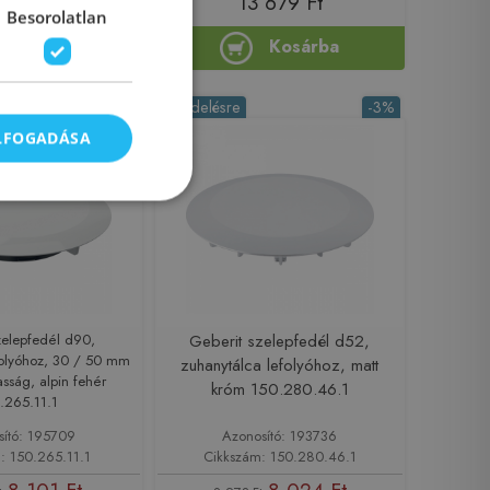
84 144 Ft
13 679 Ft
t
Besorolatlan
Kosárba
Kosárba
-3%
Rendelésre
-3%
ELFOGADÁSA
zelepfedél d90,
Geberit szelepfedél d52,
folyóhoz, 30 / 50 mm
zuhanytálca lefolyóhoz, matt
sság, alpin fehér
króm 150.280.46.1
.265.11.1
sító: 195709
Azonosító: 193736
: 150.265.11.1
Cikkszám: 150.280.46.1