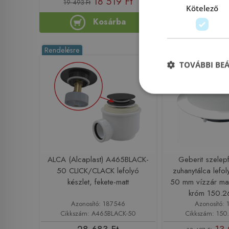
18 519 Ft
7 508
19 493 Ft
Kötelező
Kosárba
Ko
Rendelésre
Rendelésre
TOVÁBBI BE
ALCA (Alcaplast) A465BLACK-
Geberit szelep
50 CLICK/CLACK lefolyó
zuhanytálca lefo
készlet, fekete-matt
50 mm vízzár ma
króm 150.2
Azonosító: 187546
Azonosító: 
Cikkszám: A465BLACK-50
Cikkszám: 150