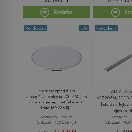
28 683 Ft
13 
13 437 Ft
Kosárba
Ko
Rendelésre
-3%
Rendelésre
Geberit szelepfedél d90,
ALCA (Alca
zuhanytálca lefolyóhoz, 30 / 50 mm
APZ905M/1000 R
vízzár magasság: matt fehér/matt
kétoldalú lejtést 
króm 150.266.KJ.1
lejtett pa
Azonosító: 195696
Azonosító: 
Cikkszám: 150.266.KJ.1
Cikkszám: APZ
15 218 Ft
11 408