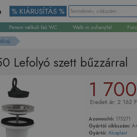
a
% KIÁRUSÍTÁS %
Perem nélküli fali WC
Walk-in zuhanyfal
Fürd
Gránit mosogató
tálca)
0 Lefolyó szett bűzzárral
1 700
2 162 F
Azonosító:
175271
Gyártói cikkszám:
A4
Gyártó:
Alcaplast