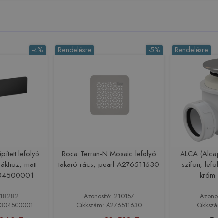
-4%
Rendelésre
-5%
Rendelésre
pített lefolyó
Roca Terran-N Mosaic lefolyó
ALCA (Alcap
cákhoz, matt
takaró rács, pearl A276511630
szifon, lef
304500001
króm
218282
Azonosító: 210157
Azono
0304500001
Cikkszám: A276511630
Cikksz