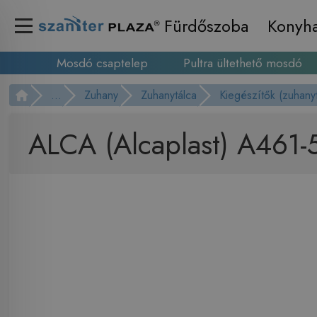
Fürdőszoba
Konyh
Mosdó csaptelep
Pultra ültethető mosdó
...
Zuhany
Zuhanytálca
Kiegészítők (zuhany
ALCA (Alcaplast) A461-5