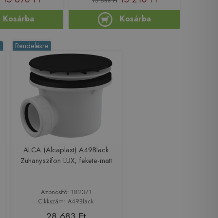
15 688 Ft
Kosárba
Kosárba
%
Rendelésre
ALCA (Alcaplast) A49Black
Zuhanyszifon LUX, fekete-matt
Azonosító: 182371
Cikkszám: A49Black
28 683 Ft