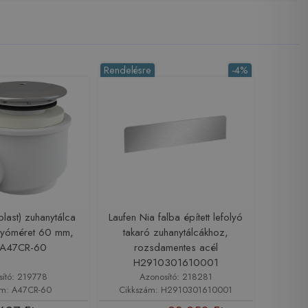
Rendelésre
-4%
last) zuhanytálca
Laufen Nia falba épített lefolyó
olyóméret 60 mm,
takaró zuhanytálcákhoz,
 A47CR-60
rozsdamentes acél
H2910301610001
sító: 219778
Azonosító: 218281
ám: A47CR-60
Cikkszám: H2910301610001