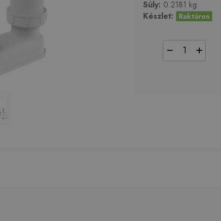
Súly:
0.2181 kg
Készlet:
Raktáron
−
+