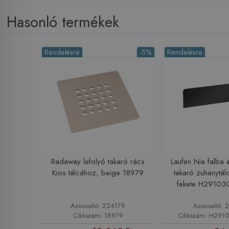
Hasonló termékek
Rendelésre
-5%
Rendelésre
Radaway lefolyó takaró rács
Laufen Nia falba é
Kios tálcához, beige 18979
takaró zuhanytál
fekete H2910
Azonosító: 224179
Azonosító: 
Cikkszám: 18979
Cikkszám: H291