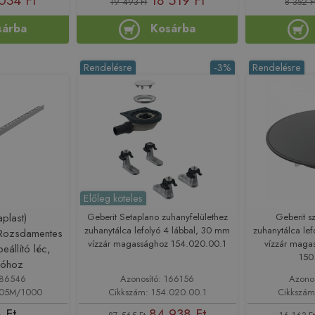
034 Ft
18 519 Ft
19 493 Ft
8 352 F
sárba
Kosárba
Rendelésre
-3%
Rendelésre
Előleg köteles
plast)
Geberit Setaplano zuhanyfelülethez
Geberit s
zuhanytálca lefolyó 4 lábbal, 30 mm
zuhanytálca le
ozsdamentes
vízzár magassághoz 154.020.00.1
vízzár magas
beállító léc,
150
dlóhoz
186546
Azonosító: 166156
Azono
905M/1000
Cikkszám: 154.020.00.1
Cikkszám
 Ft
84 938 Ft