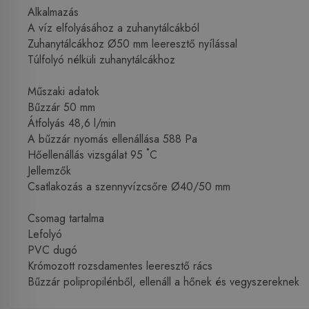
Alkalmazás
A víz elfolyásához a zuhanytálcákból
Zuhanytálcákhoz Ø50 mm leeresztő nyílással
Túlfolyó nélküli zuhanytálcákhoz
Műszaki adatok
Bűzzár 50 mm
Átfolyás 48,6 l/min
A bűzzár nyomás ellenállása 588 Pa
Hőellenállás vizsgálat 95 ˚C
Jellemzők
Csatlakozás a szennyvízcsőre Ø40/50 mm
Csomag tartalma
Lefolyó
PVC dugó
Krómozott rozsdamentes leeresztő rács
Bűzzár polipropilénből, ellenáll a hőnek és vegyszereknek