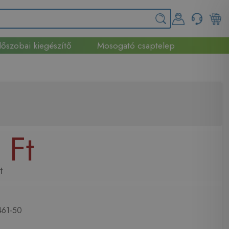
őszobai kiegészítő
Mosogató csaptelep
 Ft
t
61-50