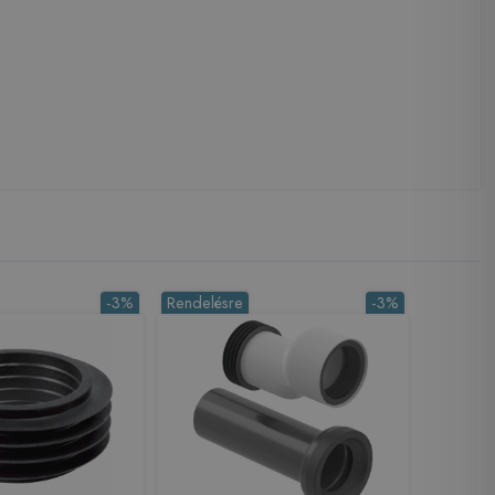
-3%
Rendelésre
-3%