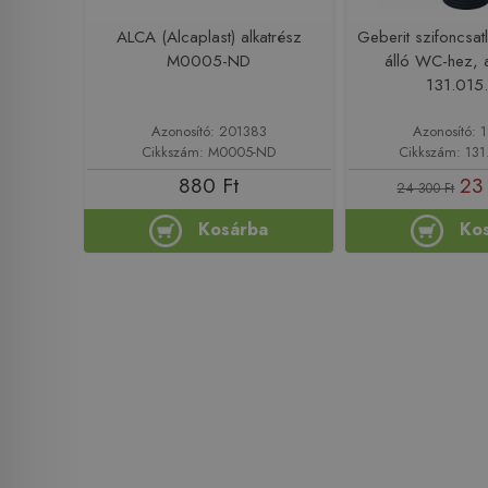
ALCA (Alcaplast) alkatrész
Geberit szifoncsat
M0005-ND
álló WC-hez, a
131.015.
Azonosító: 201383
Azonosító: 
Cikkszám: M0005-ND
Cikkszám: 131
880 Ft
23
24 300 Ft
Kosárba
Ko