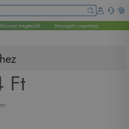
őszobai kiegészítő
Mosogató csaptelep
-hez
 Ft
91