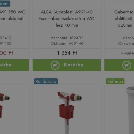
áron!
) A91 150 WC
ALCA (Alcaplast) A991-40
Geberit t
mm toldócső
Excentrikus csatlakozó a WC-
öblítőcső
hez 40 mm
d28mm 
182410
Azonosító: 182409
Azono
91-150
Cikkszám: A991-40
Cikkszám
00 Ft
1 354 Ft
1 409 F
sárba
Kosárba
Rendelésre
Raktáron