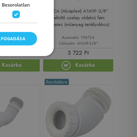
Besorolatlan
aplast) A160UNI
ALCA (Alcaplast) A160P-3/8"
s feltöltő szelep
Feltöltő szelep oldalsó fém
 fém menetes
menetes (műanyag tartályokhoz)
sító: 198740
Azonosító: 198724
ELFOGADÁSA
ám: A160UNI
Cikkszám: A160P-3/8"
397 Ft
3 722 Ft
Kosárba
Kosárba
Rendelésre