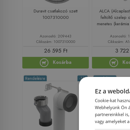
Duravit csatlakozó szett
ALCA (Alcaplas
1007310000
feltöltő szelep 
menetes (kerámia 
Azonosító: 209443
Azonosító: 
Cikkszám: 1007310000
Cikkszám: A
26 595 Ft
3 722
Kosárba
Ko
Rendelésre
-3%
Rendelésre
Ez a webolda
Cookie-kat haszná
Webhelyünk Ön ál
partnereinkkel is
vagy amelyeket a 