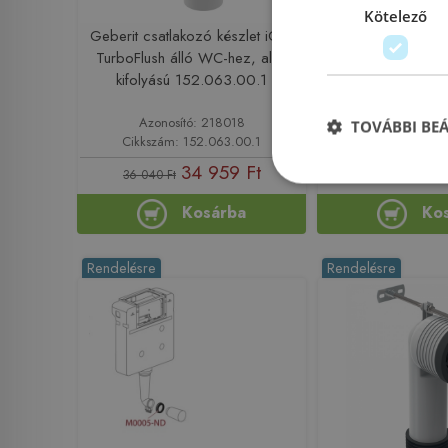
Kötelező
Geberit csatlakozó készlet iCon
ALCA (Alcaplast) A
TurboFlush álló WC-hez, alsó
WC csatl
kifolyású 152.063.00.1
Azonosító: 218018
Azonosító: 
TOVÁBBI BE
Cikkszám: 152.063.00.1
Cikkszám:
34 959 Ft
3 861
36 040 Ft
Kosárba
Ko
Rendelésre
Rendelésre