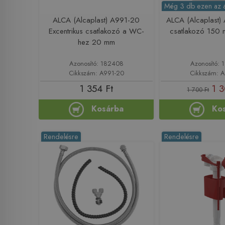
Még 3 db ezen az 
ALCA (Alcaplast) A991-20
ALCA (Alcaplast
Excentrikus csatlakozó a WC-
csatlakozó 150 
hez 20 mm
Azonosító: 182408
Azonosító: 
Cikkszám: A991-20
Cikkszám: A
1 354 Ft
1 3
1 700 Ft
Kosárba
Ko
Rendelésre
Rendelésre