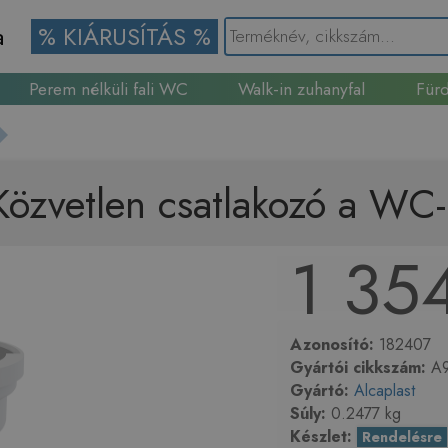
a
% KIÁRUSÍTÁS %
Perem nélküli fali WC
Walk-in zuhanyfal
Fürd
Gránit mosogató
Közvetlen csatlakozó a WC
1 354
Azonosító:
182407
Gyártói cikkszám:
A9
Gyártó:
Alcaplast
Súly:
0.2477 kg
Készlet:
Rendelésre