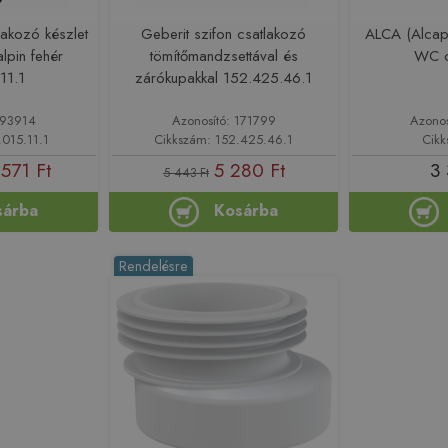
lakozó készlet
Geberit szifon csatlakozó
ALCA (Alcapl
lpin fehér
tömítőmandzsettával és
WC c
11.1
zárókupakkal 152.425.46.1
193914
Azonosító: 171799
Azono
.015.11.1
Cikkszám: 152.425.46.1
Cikk
 571 Ft
5 280 Ft
3 
5 443 Ft
sárba
Kosárba
Rendelésre