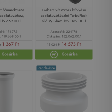
ömítőmandzsetta
Geberit vízszintes kifolyású
 csatlakozóhoz,
csatlakozókészlet TurboFlush
119.669.00.1
álló WC-hez 152.062.00.1
sító: 176272
Azonosító: 224178
: 119.669.00.1
Cikkszám: 152.062.00.1
1 367 Ft
14 573 Ft
t
15 024 Ft
Kosárba
Kosárba
Rendelésre