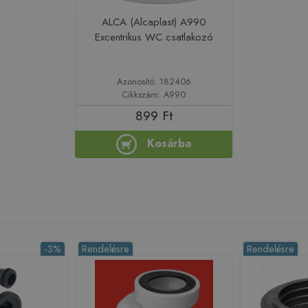
ALCA (Alcaplast) A990
Excentrikus WC csatlakozó
Azonosító: 182406
Cikkszám: A990
899 Ft
Kosárba
-3%
Rendelésre
Rendelésre