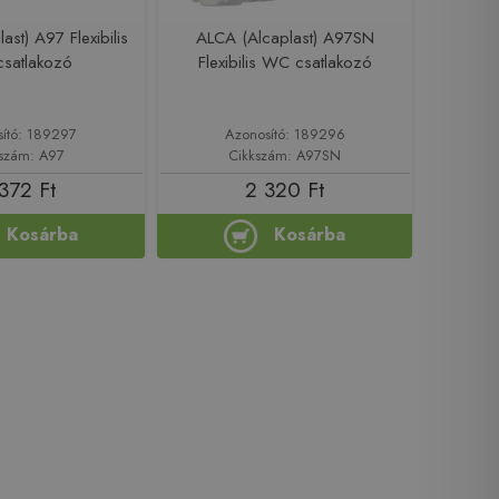
ast) A97 Flexibilis
ALCA (Alcaplast) A97SN
satlakozó
Flexibilis WC csatlakozó
sító: 189297
Azonosító: 189296
szám: A97
Cikkszám: A97SN
372 Ft
2 320 Ft
Kosárba
Kosárba