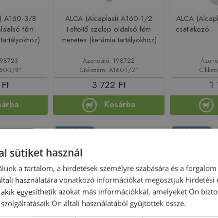
t) A160-3/8
ALCA (Alcaplast) A160-1/2
ALCA (Alcap
oldalsó fém
Feltöltő szelep oldalsó fém
csatlakozó 
tartályokhoz)
menetes (kerámia tartályokhoz)
198723
Azonosító: 198722
Azono
160-3/8"
Cikkszám: A160-1/2"
Cikksz
 Ft
3 722 Ft
1 
sárba
Kosárba
Rendelésre
Rendelésre
l sütiket használ
lunk a tartalom, a hirdetések személyre szabására és a forgalom
tali használatára vonatkozó információkat megosztjuk hirdetési
, akik egyesíthetik azokat más információkkal, amelyeket Ön bizto
szolgáltatásaik Ön általi használatából gyűjtöttek össze.