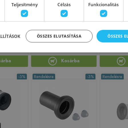
Teljesítmény
Célzás
Funkcionalitás
97L Flexibilis
ALCA (Alcaplast) A90-90 WC
ALCA (Alc
akozó
csatlakozó
Univerzáli
oldalsó
189295
Azonosító: 182412
Azono
ÁLLÍTÁSOK
ÖSSZES ELUTASÍTÁSA
ÖSSZES 
 A97L
Cikkszám: A90-90
Cikksz
 Ft
1 810 Ft
5 
sárba
Kosárba
-3%
Rendelésre
-3%
Rendelésre