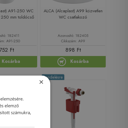
last) A91-250 WC
ALCA (Alcaplast) A99 közvetlen
– 250 mm toldócső
WC csatlakozó
sító: 182411
Azonosító: 182405
ám: A91-250
Cikkszám: A99
752 Ft
898 Ft
Kosárba
Kosárba
Rendelésre
×
 elemzésére.
 és elemző
sított számukra,