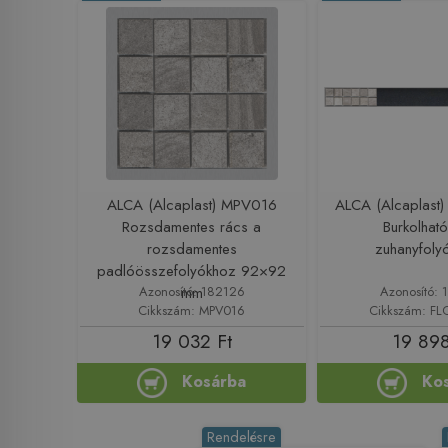
ALCA (Alcaplast) MPV016
ALCA (Alcaplast
Rozsdamentes rács a
Burkolhat
rozsdamentes
zuhanyfoly
padlóösszefolyókhoz 92×92
Azonosító: 182126
Azonosító: 
mm
Cikkszám: MPV016
Cikkszám: F
19 032 Ft
19 898
Kosárba
Ko
Rendelésre