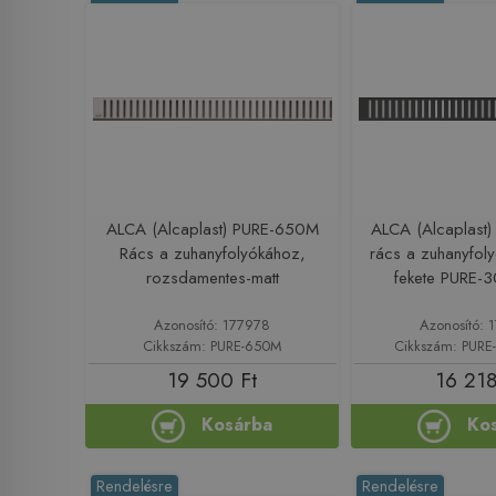
ALCA (Alcaplast) PURE-650M
ALCA (Alcaplast
Rács a zuhanyfolyókához,
rács a zuhanyfol
rozsdamentes-matt
fekete PURE-
Azonosító: 177978
Azonosító: 
Cikkszám: PURE-650M
Cikkszám: PUR
19 500 Ft
16 218
Kosárba
Ko
Rendelésre
Rendelésre