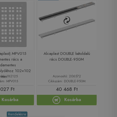
aplast) MPV015
Alcaplast DOUBLE kétoldalú
entes rács a
rács DOUBLE-950M
sdamentes
olyókhoz 102×102
sító: 182125
Azonosító: 206572
mm
zám: MPV015
Cikkszám: DOUBLE-950M
 027 Ft
40 468 Ft
Kosárba
Kosárba
Rendelésre