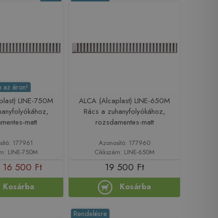
 az áron!
plast) LINE-750M
ALCA (Alcaplast) LINE-650M
hanyfolyókához,
Rács a zuhanyfolyókához,
mentes-matt
rozsdamentes-matt
sító: 177961
Azonosító: 177960
m: LINE-750M
Cikkszám: LINE-650M
16 500 Ft
19 500 Ft
t
Kosárba
Kosárba
Rendelésre