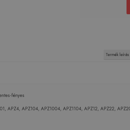
Termék leírás
entes-fényes
101, APZ4, APZ104, APZ1004, APZ1104, APZ12, APZ22, APZ2