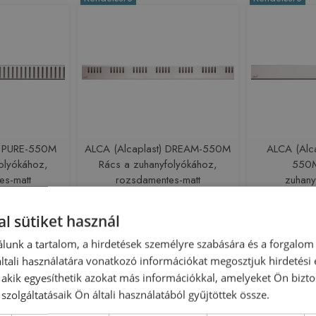
) PURE-550M
ALCA (Alcaplast) DREAM-550M
ALCA (Alc
olyókához,
Rács a zuhanyfolyókához,
550M
es-matt
rozsdamentes-matt
zuhany
rozsda
177977
Azonosító: 178150
Azono
l sütiket használ
URE-550M
Cikkszám: DREAM-550M
Cikkszám
 Ft
16 642 Ft
19
lunk a tartalom, a hirdetések személyre szabására és a forgalom
tali használatára vonatkozó információkat megosztjuk hirdetési
sárba
Kosárba
, akik egyesíthetik azokat más információkkal, amelyeket Ön bizto
szolgáltatásaik Ön általi használatából gyűjtöttek össze.
Rendelésre
Rendelésre