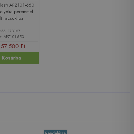
last) APZ101-650
folyóka peremmel
lt rácsokhoz
sító: 178167
m: APZ101-650
57 500 Ft
Kosárba
Rendelésre