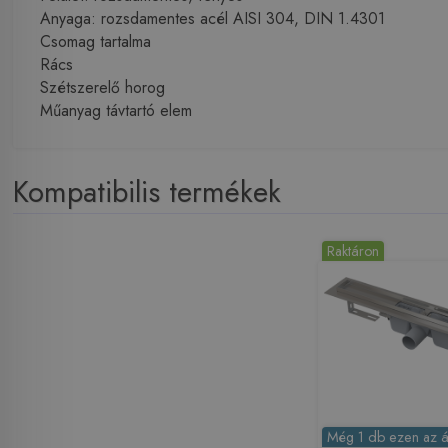
Anyaga: rozsdamentes acél AISI 304, DIN 1.4301
Csomag tartalma
Rács
Szétszerelő horog
Műanyag távtartó elem
Kompatibilis termékek
Raktáron
Még 1 db ezen az á