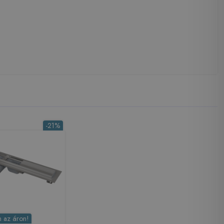
-21%
 az áron!