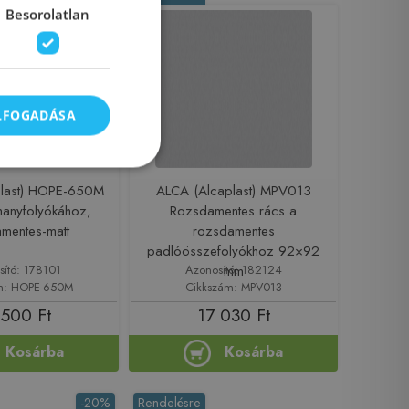
Besorolatlan
ELFOGADÁSA
plast) HOPE-650M
ALCA (Alcaplast) MPV013
hanyfolyókához,
Rozsdamentes rács a
mentes-matt
rozsdamentes
padlóösszefolyókhoz 92×92
sító: 178101
Azonosító: 182124
mm
m: HOPE-650M
Cikkszám: MPV013
 500 Ft
17 030 Ft
Kosárba
Kosárba
-20%
Rendelésre