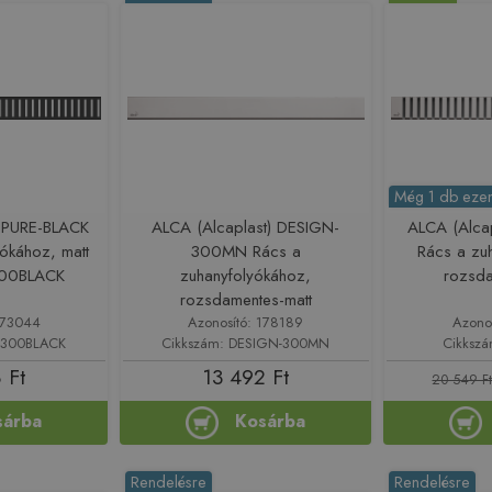
Még 1 db ezen
) PURE-BLACK
ALCA (Alcaplast) DESIGN-
ALCA (Alca
yókához, matt
300MN Rács a
Rács a zu
300BLACK
zuhanyfolyókához,
rozsda
rozsdamentes-matt
173044
Azonosító: 178189
Azono
E-300BLACK
Cikkszám: DESIGN-300MN
Cikkszá
 Ft
13 492 Ft
20 549 F
sárba
Kosárba
Rendelésre
Rendelésre