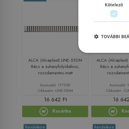
Kötelező
TOVÁBBI BE
ALCA (Alcaplast) LINE-550M
ALCA (Alcaplast
Rács a zuhanyfolyókához,
Rács a zuhanyf
rozsdamentes-matt
rozsdament
Azonosító: 177959
Azonosító: 
Cikkszám: LINE-550M
Cikkszám: C
16 642 Ft
16 642
Kosárba
Ko
Rendelésre
Rendelésre