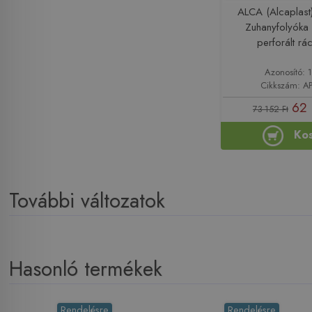
ALCA (Alcaplas
Zuhanyfolyóka
perforált r
Azonosító: 
Cikkszám: A
62 
73 152 Ft
Ko
További változatok
Hasonló termékek
Rendelésre
Rendelésre