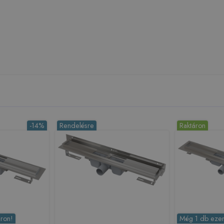
-14%
Rendelésre
Raktáron
ron!
Még 1 db ezen