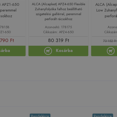
t) APZ1-650
ALCA (Alcaplast) APZ4-650 Flexible
ALCA (Alcap
Zuhanyfolyóka falhoz beállítható
 peremmel
Low Zuhany
szigetelési gallérral, peremmel
ácsokhoz
perforá
perforált rácsokhoz
178158
Azonosító: 178175
Azono
PZ1-650
Cikkszám: APZ4-650
Cikkszá
790 Ft
80 319 Ft
73 152 Ft
sárba
Kosárba
Rendelésre
Rendelésre