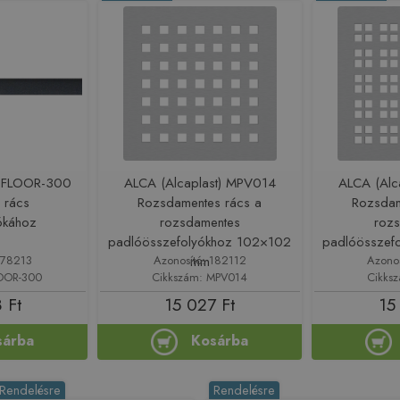
) FLOOR-300
ALCA (Alcaplast) MPV014
ALCA (Alc
ó rács
Rozsdamentes rács a
Rozsdam
ókához
rozsdamentes
roz
padlóösszefolyókhoz 102×102
padlóösszef
178213
Azonosító: 182112
Azono
mm
LOOR-300
Cikkszám: MPV014
Cikks
 Ft
15 027 Ft
15
sárba
Kosárba
Rendelésre
Rendelésre