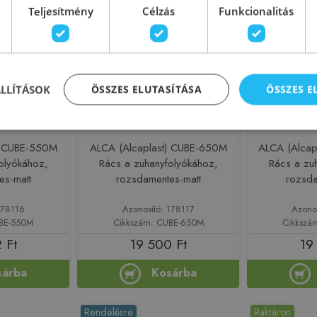
Teljesítmény
Célzás
Funkcionalitás
ÁLLÍTÁSOK
ÖSSZES ELUTASÍTÁSA
ÖSSZES 
) CUBE-550M
ALCA (Alcaplast) CUBE-650M
ALCA (Alca
olyókához,
Rács a zuhanyfolyókához,
Rács a zu
es-matt
rozsdamentes-matt
rozsda
178116
Azonosító: 178117
Azono
UBE-550M
Cikkszám: CUBE-650M
Cikkszá
 Ft
19 500 Ft
19
sárba
Kosárba
Rendelésre
Raktáron