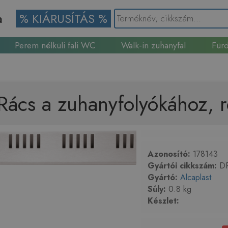
a
% KIÁRUSÍTÁS %
Perem nélküli fali WC
Walk-in zuhanyfal
Fürd
Gránit mosogató
ács a zuhanyfolyókához, r
Azonosító:
178143
Gyártói cikkszám:
DR
Gyártó:
Alcaplast
Súly:
0.8 kg
Készlet: