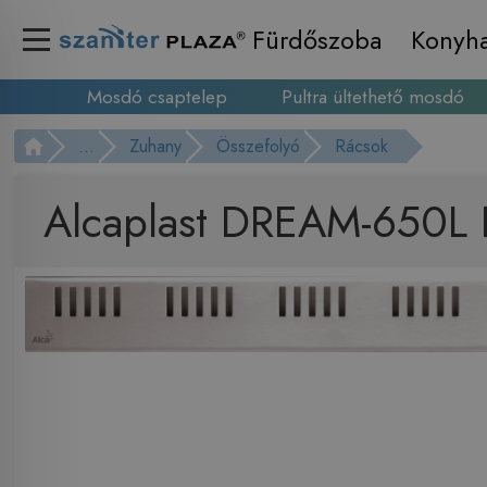
Fürdőszoba
Konyh
Mosdó csaptelep
Pultra ültethető mosdó
...
Zuhany
Összefolyó
Rácsok
Alcaplast DREAM-650L R