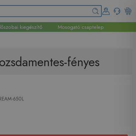
őszobai kiegészítő
Mosogató csaptelep
ozsdamentes-fényes
EAM-650L