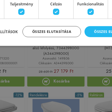
Teljesítmény
Célzás
Funkcionalitás
ÁLLÍTÁSOK
ÖSSZES ELUTASÍTÁSA
ÖSSZES 
olyású álló wc
Roca Victoria Álló wc-csésze
Kolo Idol m
000001
fali vagy beépített tartályhoz,
kifolyású
alsó kifolyású, 7344398000
(M1
(A344398000)
171320
Azonosító: 149806
Azono
0080000001
Cikkszám: A344398000
Cikkszá
 Ft
27 179 Ft
25
28 609 Ft
sárba
Kosárba
-12%
Rendelésre
-5%
Raktáron