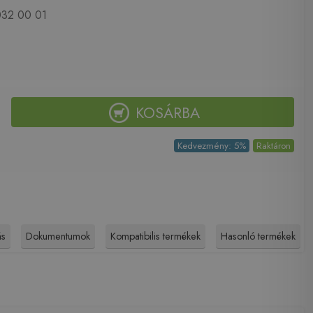
32 00 01
KOSÁRBA
Kedvezmény: 5%
Raktáron
ás
Dokumentumok
Kompatibilis termékek
Hasonló termékek