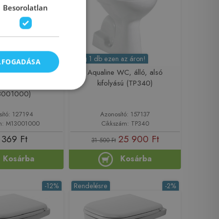
Besorolatlan
Még 1 db ezen az áron!
ELFOGADÁSA
élyöblítésű alsó
Aqualine WC, álló, alsó
 álló WC csésze
kifolyású (TP340)
3001000)
sító: 127194
Azonosító: 157137
m: M13001000
Cikkszám: TP340
 369 Ft
25 900 Ft
31 500 Ft
Kosárba
Kosárba
-12%
Rendelésre
-2%