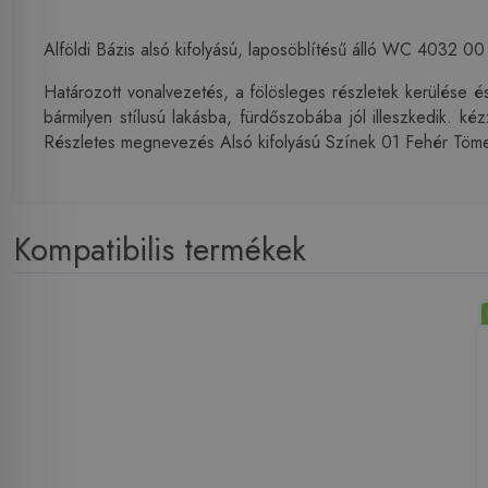
Alföldi Bázis alsó kifolyású, laposöblítésű álló WC 4032 
Határozott vonalvezetés, a fölösleges részletek kerülése é
bármilyen stílusú lakásba, fürdőszobába jól illeszkedik. 
Részletes megnevezés Alsó kifolyású Színek 01 Fehér Tömeg
Kompatibilis termékek