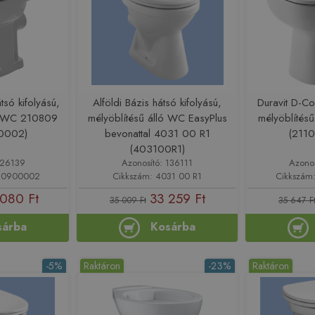
tsó kifolyású,
Alföldi Bázis hátsó kifolyású,
Duravit D-Co
ló WC 210809
mélyöblítésű álló WC EasyPlus
mélyöblítés
0002)
bevonattal 4031 00 R1
(211
(403100R1)
126139
Azonosító: 136111
Azono
080900002
Cikkszám: 4031 00 R1
Cikkszám
 080 Ft
33 259 Ft
35 009 Ft
35 647 F
sárba
Kosárba
-5%
Raktáron
-23%
Raktáron