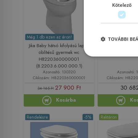
Kötelező
Még 1 db ezen az áron!
TOVÁBBI BE
Jika Baby hátsó kifolyású lapos
Jika Dino alsó kif
öblítésű gyermek wc
H8220080
H8220360000001
(8.2203.6.000.000.1)
Azonosító: 130320
Azonosító: 
Cikkszám: H8220360000001
Cikkszám: H822
27 900 Ft
30 682
34 165 Ft
Kosárba
Ko
Rendelésre
-5%
Raktáron