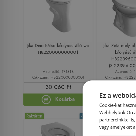
Jika Dino hátsó kifolyású álló wc
Jika Zeta mély öb
H8220000000001
kifolyású á
H8223960
(8.2239.6.00
Azonosító: 171318
Azonosító: 
Cikkszám: H8220000000001
Cikkszám: H822
30 060 Ft
27 550
Ez a webolda
Kosárba
Ko
Cookie-kat haszná
Webhelyünk Ön ál
Raktáron
-18%
Rendelésre
partnereinkkel is
vagy amelyeket a 