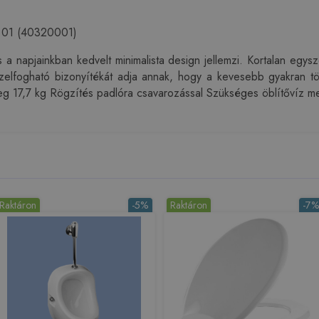
00 01 (40320001)
s a napjainkban kedvelt minimalista design jellemzi. Kortalan e
kézzelfogható bizonyítékát adja annak, hogy a kevesebb gyakran
 17,7 kg Rögzítés padlóra csavarozással Szükséges öblítővíz me
Raktáron
-5%
Raktáron
-7