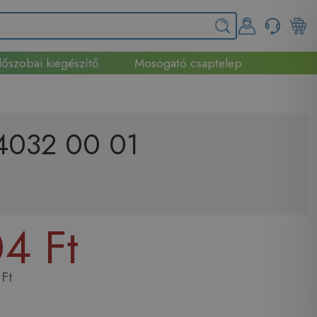
őszobai kiegészítő
Mosogató csaptelep
C 4032 00 01
4 Ft
Ft