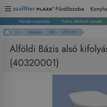
Fürdőszoba
Konyh
Mosdó csaptelep
Pultra ültethető mosdó
...
Szaniter
WC
Álló WC
Alföldi Bázis alsó kifol
(40320001)