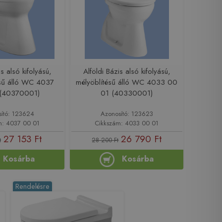
is alsó kifolyású,
Alföldi Bázis alsó kifolyású,
ésű álló WC 4037
mélyöblítésű álló WC 4033 00
(40370001)
01 (40330001)
sító: 123624
Azonosító: 123623
m: 4037 00 01
Cikkszám: 4033 00 01
27 153 Ft
26 790 Ft
t
28 200 Ft
Kosárba
Kosárba
Rendelésre