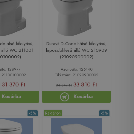
de alsó kifolyású,
Duravit D-Code hátsó kifolyású,
ű álló WC 211001
laposöblítésű álló WC 210909
00100002)
(21090900002)
sító: 128977
Azonosító: 126140
: 21100100002
Cikkszám: 21090900002
31 370 Ft
33 810 Ft
t
34 547 Ft
Kosárba
Kosárba
-5%
Raktáron
-5%