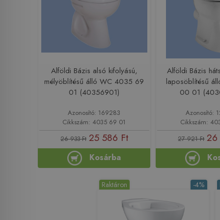
Alföldi Bázis alsó kifolyású,
Alföldi Bázis hát
mélyöblítésű álló WC 4035 69
laposöblítésű á
01 (40356901)
00 01 (40
Azonosító: 169283
Azonosító: 
Cikkszám: 4035 69 01
Cikkszám: 40
25 586 Ft
26
26 933 Ft
27 921 Ft
Kosárba
Ko
Raktáron
-4%