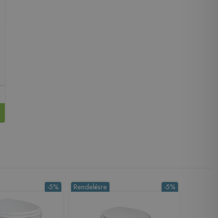
-5%
Rendelésre
-5%