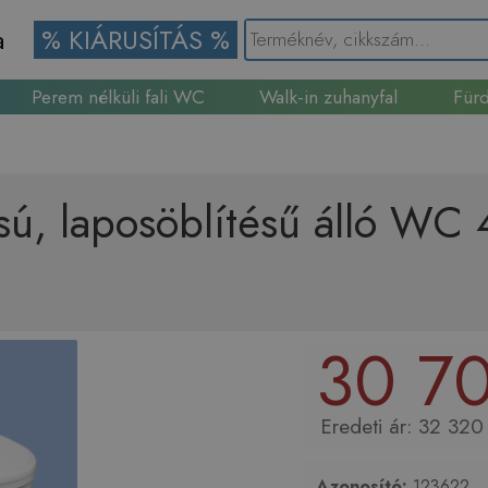
a
% KIÁRUSÍTÁS %
Perem nélküli fali WC
Walk-in zuhanyfal
Fürd
Gránit mosogató
yású, laposöblítésű álló W
30 70
32 320 
Azonosító:
123622