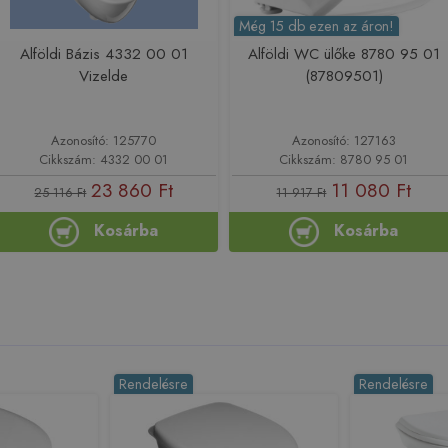
Még 15 db ezen az áron!
Alföldi Bázis 4332 00 01
Alföldi WC ülőke 8780 95 01
Vizelde
(87809501)
Azonosító: 125770
Azonosító: 127163
Cikkszám: 4332 00 01
Cikkszám: 8780 95 01
23 860 Ft
11 080 Ft
25 116 Ft
11 917 Ft
Kosárba
Kosárba
Rendelésre
Rendelésre