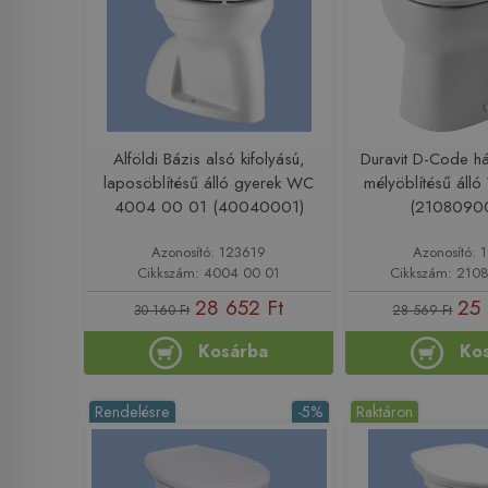
Alföldi Bázis alsó kifolyású,
Duravit D-Code há
laposöblítésű álló gyerek WC
mélyöblítésű ál
4004 00 01 (40040001)
(2108090
Azonosító: 123619
Azonosító: 
Cikkszám: 4004 00 01
Cikkszám: 21
28 652 Ft
25
30 160 Ft
28 569 Ft
Kosárba
Ko
Rendelésre
-5%
Raktáron