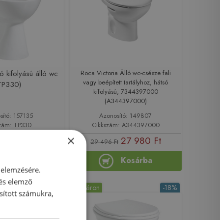
ó kifolyású álló wc
Roca Victoria Álló wc-csésze fali
vagy beépített tartályhoz, hátsó
TP330)
kifolyású, 7344397000
(A344397000)
sító: 157135
Azonosító: 149807
zám: TP330
Cikkszám: A344397000
×
31 350 Ft
27 980 Ft
29 496 Ft
Kosárba
Kosárba
 elemzésére.
 és elemző
Raktáron
-18%
sított számukra,