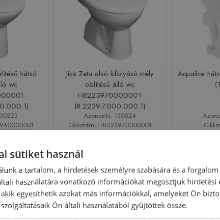
lítésű hátsó
Jika Zeta alsó kifolyású mély
Aqualine háts
lló wc
öblítésű álló wc
(
000001
H8223970000001
0.000.1)
(8.2239.7.000.000.1)
130323
Azonosító: 130324
Azono
3960000001
Cikkszám: H8223970000001
Cikks
 Ft
29 359 Ft
33 000 Ft
l sütiket használ
sárba
Kosárba
lunk a tartalom, a hirdetések személyre szabására és a forgalom
tali használatára vonatkozó információkat megosztjuk hirdetési
Rendelésre
-5%
Rendelésre
, akik egyesíthetik azokat más információkkal, amelyeket Ön bizto
szolgáltatásaik Ön általi használatából gyűjtöttek össze.