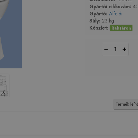
Gyártói cikkszám:
40
Gyártó:
Alföldi
Súly:
23 kg
Készlet:
Raktáron
−
+
Termék leír