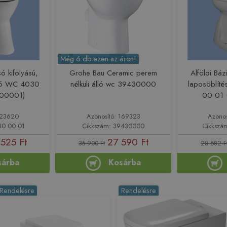
Még 6 db ezen az áron!
só kifolyású,
Grohe Bau Ceramic perem
Alföldi Báz
lló WC 4030
nélküli álló wc 39430000
laposöblít
300001)
00 01 
123620
Azonosító: 169323
Azono
30 00 01
Cikkszám: 39430000
Cikkszá
 525 Ft
27 590 Ft
35 900 Ft
28 582 F
sárba
Kosárba
Rendelésre
Rendelésre