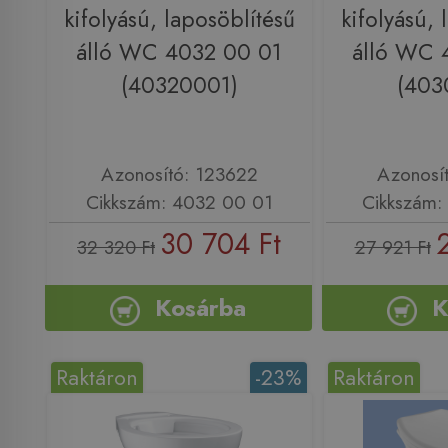
kifolyású, laposöblítésű
kifolyású, 
álló WC 4032 00 01
álló WC 
(40320001)
(403
Azonosító: 123622
Azonosí
Cikkszám: 4032 00 01
Cikkszám:
30 704 Ft
32 320 Ft
27 921 Ft
Kosárba
K
Raktáron
-23%
Raktáron