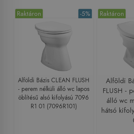
Raktáron
-5%
Raktáron
Alföldi Bázis CLEAN FLUSH
Alföldi 
- perem nélküli álló wc lapos
FLUSH - p
öblítésű alsó kifolyású 7096
álló wc m
R1 01 (7096R101)
hátsó kifo