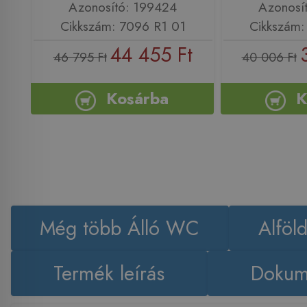
Azonosító: 199424
Azonosí
Cikkszám: 7096 R1 01
Cikkszám:
44 455 Ft
46 795 Ft
40 006 Ft
Kosárba
K
Még több Álló WC
Alföl
Termék leírás
Dokum