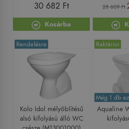
30 682 Ft
28 609 Ft
Kosárba
K
Rendelésre
Raktáron
Még 1 db ez
Kolo Idol mélyöblítésű
Aqualine W
alsó kifolyású álló WC
kifolyá
csésze (M13001000)