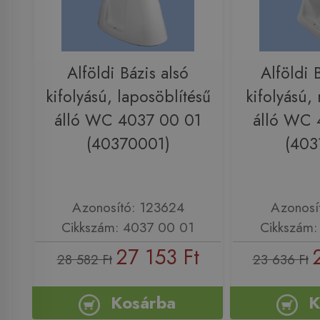
Alföldi Bázis alsó
Alföldi 
kifolyású, laposöblítésű
kifolyású,
álló WC 4037 00 01
álló WC 
(40370001)
(403
Azonosító: 123624
Azonosí
Cikkszám: 4037 00 01
Cikkszám:
27 153 Ft
28 582 Ft
23 636 Ft
Kosárba
K