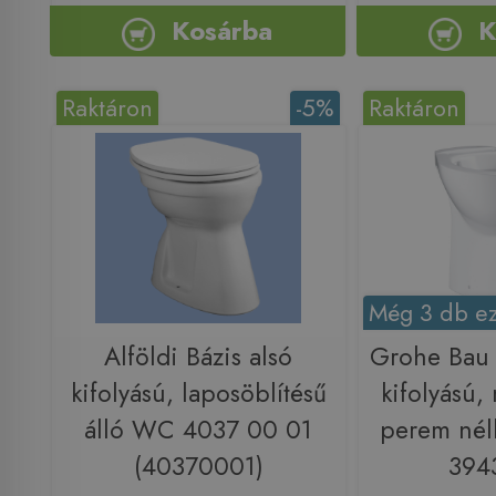
Kosárba
K
Raktáron
-5%
Raktáron
Még 3 db ez
Alföldi Bázis alsó
Grohe Bau 
kifolyású, laposöblítésű
kifolyású,
álló WC 4037 00 01
perem nél
(40370001)
394