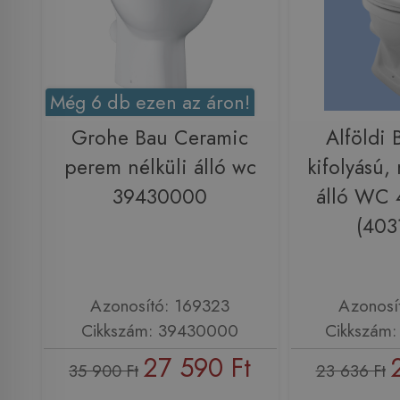
Még 6 db ezen az áron!
Grohe Bau Ceramic
Alföldi 
perem nélküli álló wc
kifolyású,
39430000
álló WC 
(403
Azonosító: 169323
Azonosí
Cikkszám: 39430000
Cikkszám:
27 590 Ft
35 900 Ft
23 636 Ft