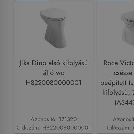
Jika Dino alsó kifolyású
Roca Victo
álló wc
csésze 
H8220080000001
beépített ta
kifolyású
(A344
Azonosító: 171320
Azonosí
Cikkszám: H8220080000001
Cikkszám: