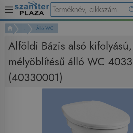
...
Álló WC
Alföldi Bázis alsó kifolyású,
mélyöblítésű álló WC 4033
(40330001)