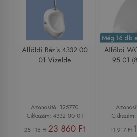
Még 16 db e
Alföldi Bázis 4332 00
Alföldi W
01 Vizelde
95 01 (
Azonosító: 125770
Azonosí
Cikkszám: 4332 00 01
Cikkszám:
23 860 Ft
25 116 Ft
11 917 Ft