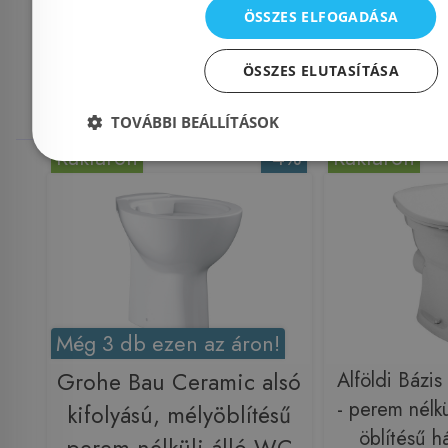
Mások ezeket
ÖSSZES ELFOGADÁSA
ÖSSZES ELUTASÍTÁSA
megnézték
TOVÁBBI BEÁLLÍTÁSOK
Raktáron
-4%
Raktáron
Még 3 db ezen az áron!
Grohe Bau Ceramic alsó
Alföldi Báz
- perem nélkü
kifolyású, mélyöblítésű
öblítésű há