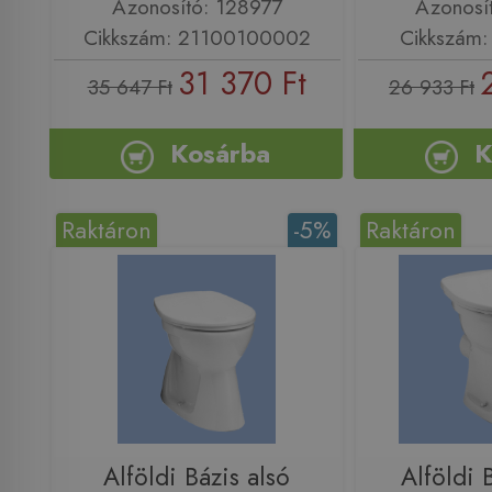
Azonosító: 128977
Azonosí
Cikkszám: 21100100002
Cikkszám:
31 370 Ft
35 647 Ft
26 933 Ft
Kosárba
K
Raktáron
-5%
Raktáron
Alföldi Bázis alsó
Alföldi 