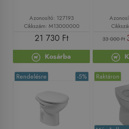
Azonosító: 127193
Azonosí
Cikkszám: M13000000
Cikksz
21 730 Ft
33 000 Ft
Kosárba
K
Rendelésre
-5%
Raktáron