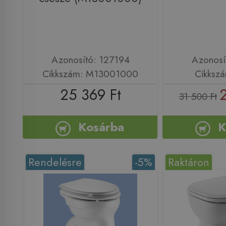
Azonosító: 127194
Azonosí
Cikkszám: M13001000
Cikksz
25 369 Ft
31 500 Ft
Kosárba
K
Rendelésre
-5%
Raktáron