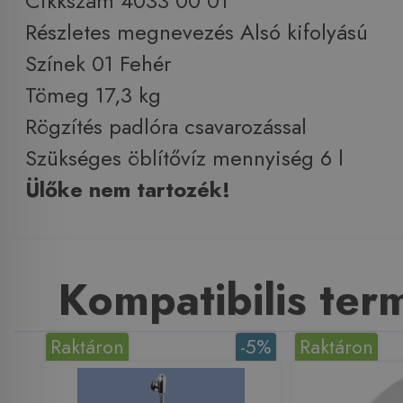
Cikkszám 4033 00 01
Részletes megnevezés Alsó kifolyású
Színek 01 Fehér
Tömeg 17,3 kg
Rögzítés padlóra csavarozással
Szükséges öblítővíz mennyiség 6 l
Ülőke nem tartozék!
Kompatibilis te
Raktáron
-5%
Raktáron