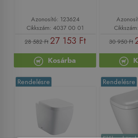
Azonosító: 123624
Azonosí
Cikkszám: 4037 00 01
Cikkszám
27 153 Ft
28 582 Ft
30 950 Ft
Kosárba
K
Rendelésre
Rendelésre