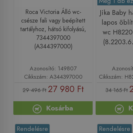
Még 1 db ez
Roca Victoria Álló wc-
Jika Baby h
csésze fali vagy beépített
lapos öblí
tartályhoz, hátsó kifolyású,
wc H822
7344397000
(8.2203.6
(A344397000)
Azonosító: 149807
Azonosí
Cikkszám: A344397000
Cikkszám: H
27 980 Ft
29 496 Ft
34 165 Ft
Kosárba
K
Rendelésre
Rendelésre