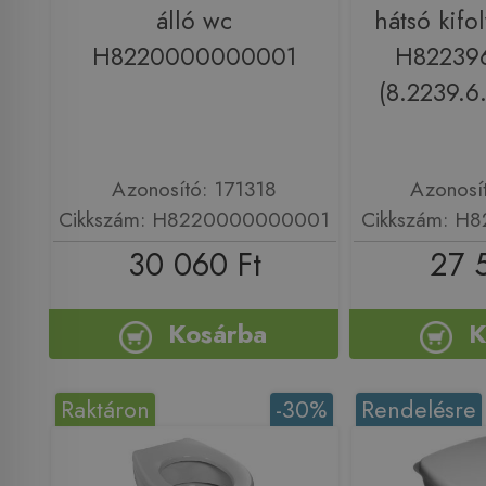
álló wc
hátsó kifo
H8220000000001
H82239
(8.2239.6
Azonosító: 171318
Azonosí
Cikkszám: H8220000000001
Cikkszám: H
30 060 Ft
27 
Kosárba
K
Raktáron
-30%
Rendelésre