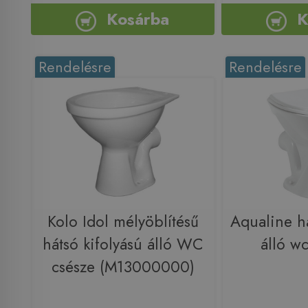
Kosárba
K
Rendelésre
Rendelésre
Kolo Idol mélyöblítésű
Aqualine há
hátsó kifolyású álló WC
álló w
csésze (M13000000)