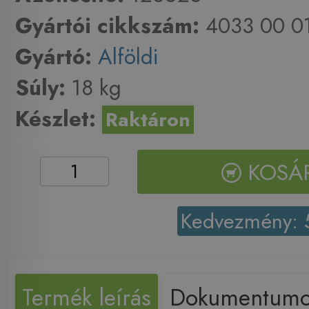
Gyártói cikkszám:
4033 00 0
Gyártó:
Alföldi
Súly:
18 kg
Készlet:
Raktáron
KOSÁ
Kedvezmény:
Termék leírás
Dokumentum