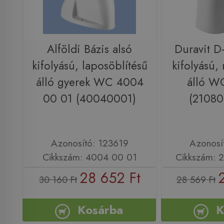
Alföldi Bázis alsó
Duravit D
kifolyású, laposöblítésű
kifolyású,
álló gyerek WC 4004
álló W
00 01 (40040001)
(2108
Azonosító: 123619
Azonosí
Cikkszám: 4004 00 01
Cikkszám:
28 652 Ft
30 160 Ft
28 569 Ft
Kosárba
K