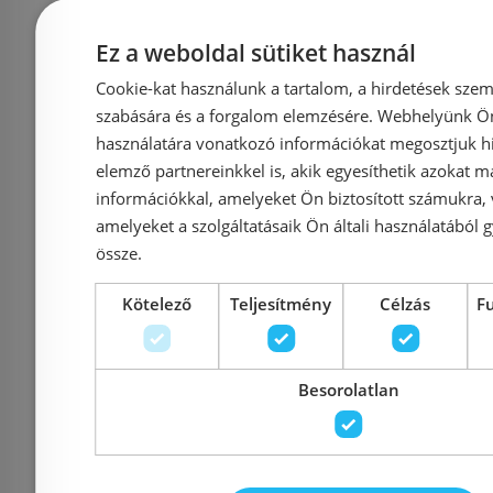
Előleg kötel
AREZZO design OHIO
Duravit Ha
Ez a weboldal sütiket használ
Rimless álló wc
wc Hygiene
Cookie-kat használunk a tartalom, a hirdetések szem
alsós/hátsó kifolyású,
2159
szabására és a forgalom elemzésére. Webhelyünk Ön 
használatára vonatkozó információkat megosztjuk hi
fehér AR-205R
elemző partnereinkkel is, akik egyesíthetik azokat m
információkkal, amelyeket Ön biztosított számukra,
amelyeket a szolgáltatásaik Ön általi használatából g
Azonosító: 218380
Azonosí
össze.
Cikkszám: AR-205R
Cikkszám:
Kötelező
Teljesítmény
Célzás
F
70 900 Ft
188 
Besorolatlan
Kosárba
K