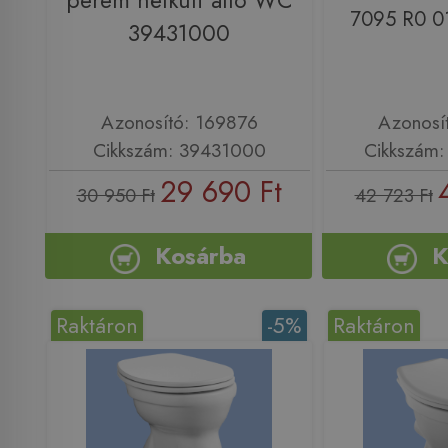
perem nélküli álló WC
7095 R0 0
39431000
Azonosító: 169876
Azonosí
Cikkszám: 39431000
Cikkszám:
29 690 Ft
30 950 Ft
42 723 Ft
Kosárba
K
Raktáron
-5%
Raktáron