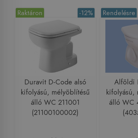
Raktáron
-12%
Rendelésre
Duravit D-Code alsó
Alföldi 
kifolyású, mélyöblítésű
kifolyású,
álló WC 211001
álló WC 
(21100100002)
(403